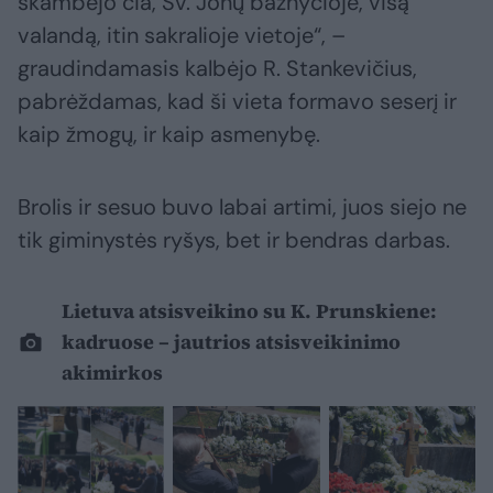
skambėjo čia, Šv. Jonų bažnyčioje, visą
valandą, itin sakralioje vietoje“, –
graudindamasis kalbėjo R. Stankevičius,
pabrėždamas, kad ši vieta formavo seserį ir
kaip žmogų, ir kaip asmenybę.
Brolis ir sesuo buvo labai artimi, juos siejo ne
tik giminystės ryšys, bet ir bendras darbas.
Lietuva atsisveikino su K. Prunskiene:
kadruose – jautrios atsisveikinimo
akimirkos