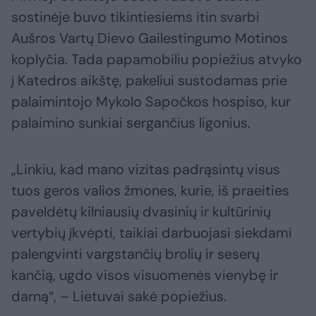
sostinėje buvo tikintiesiems itin svarbi
Aušros Vartų Dievo Gailestingumo Motinos
koplyčia. Tada papamobiliu popiežius atvyko
į Katedros aikštę, pakeliui sustodamas prie
palaimintojo Mykolo Sapočkos hospiso, kur
palaimino sunkiai sergančius ligonius.
„Linkiu, kad mano vizitas padrąsintų visus
tuos geros valios žmones, kurie, iš praeities
paveldėtų kilniausių dvasinių ir kultūrinių
vertybių įkvėpti, taikiai darbuojasi siekdami
palengvinti vargstančių brolių ir seserų
kančią, ugdo visos visuomenės vienybę ir
darną“, – Lietuvai sakė popiežius.