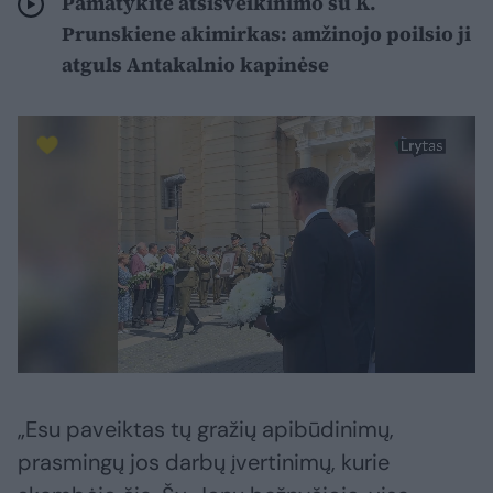
Pamatykite atsisveikinimo su K.
Prunskiene akimirkas: amžinojo poilsio ji
atguls Antakalnio kapinėse
„Esu paveiktas tų gražių apibūdinimų,
prasmingų jos darbų įvertinimų, kurie