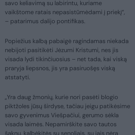
savo keliavimą su labirintu, kuriame
vaikštome ratais nepasistūmėdami į priekį“,
– patarimus dalijo pontifikas.
Popiežius kalbą pabaigė ragindamas niekada
nebijoti pasitikėti Jėzumi Kristumi, nes jis
visada lydi tikinčiuosius – net tada, kai viską
praryja liepsnos, jis yra pasiruošęs viską
atstatyti.
„Yra daug žmonių, kurie nori pasėti blogio
piktžoles jūsų širdyse, tačiau jeigu patikėsime
savo gyvenimus Viešpačiui, gerumo sėkla
visada laimės. Nepamirškite savo tautos
šaknų, kalbėkitės su senoliais, su jais nėra