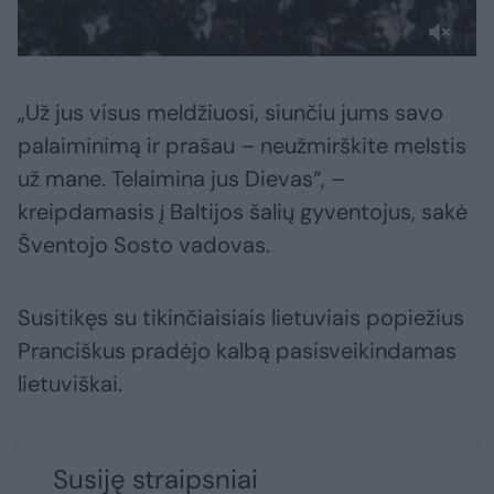
„Už jus visus meldžiuosi, siunčiu jums savo
palaiminimą ir prašau – neužmirškite melstis
už mane. Telaimina jus Dievas“, –
kreipdamasis į Baltijos šalių gyventojus, sakė
Šventojo Sosto vadovas.
Susitikęs su tikinčiaisiais lietuviais popiežius
Pranciškus pradėjo kalbą pasisveikindamas
lietuviškai.
Susiję straipsniai