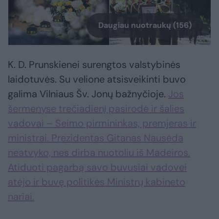
Daugiau nuotraukų (156)
K. D. Prunskienei surengtos valstybinės
laidotuvės. Su velione atsisveikinti buvo
galima Vilniaus Šv. Jonų bažnyčioje.
Jos
šermenyse trečiadienį pasirodė ir šalies
vadovai – Seimo pirmininkas, premjeras ir
ministrai. Prezidentas Gitanas Nausėda
neatvyko, nes dirba nuotoliu iš Madeiros.
Atiduoti pagarbą savo buvusiai vadovei
atėjo ir buvę politikės Ministrų kabineto
nariai.