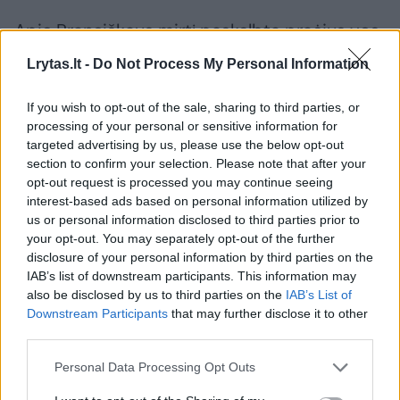
Apie Pranciškaus mirtį paskelbta praėjus vos
dienai po jo pasirodymo Šventojo Petro
Lrytas.lt -
Do Not Process My Personal Information
aikštėje. Tuomet popiežius tūkstančiams
tikinčiųjų palinkėjo „Linksmų Velykų“, o
If you wish to opt-out of the sale, sharing to third parties, or
processing of your personal or sensitive information for
tradiciniame palaiminime „Urbi et Orbi“
targeted advertising by us, please use the below opt-out
(„Miestui ir pasauliui“) ragino siekti minties
section to confirm your selection. Please note that after your
opt-out request is processed you may continue seeing
laisvės ir tolerancijos.
interest-based ads based on personal information utilized by
us or personal information disclosed to third parties prior to
your opt-out. You may separately opt-out of the further
Popiežius Pranciškus šiemet sunkiai ir ilgai
disclosure of your personal information by third parties on the
sirgo plaučiu uždegimu. Iš ligoninės jis buvo
IAB’s list of downstream participants. This information may
also be disclosed by us to third parties on the
IAB’s List of
paleistas kovo 23 d., po 38 dienas trukusio
Downstream Participants
that may further disclose it to other
gydymo.
third parties.
Personal Data Processing Opt Outs
Popiežius Pranciškus
Mirtis
Popiežius
Rodyti daugiau žymių