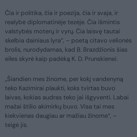
Čia ir politika, čia ir poezija, čia ir svaja, ir
realybė diplomatinėje tezėje. Čia išmintis
valstybės moterų ir vyrų. Čia laisvę tautai
skelbia dainiaus lyra“, – poetą citavo velionės
brolis, nurodydamas, kad B. Brazdžionis šias
eiles skyrė kaip padėką K. D. Prunskienei.
„Šiandien mes žinome, per kokį vandenyną
teko Kazimirai plaukti, koks tvirtas buvo
laivas, kokias audras teko jai išgyventi. Labai
mažai štilio akimirkų buvo. Visa tai mes
kiekvienas daugiau ar mažiau žinome“, –
teigė jis.