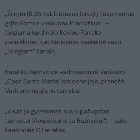
„Šį rytą (8.35 val. Lietuvos laiku) į Tėvo namus
grįžo Romos vyskupas Pranciškus“, –
teigiama kardinolo Kevino Farrello
pareiškime, kurį Vatikanas paskelbė savo
„Telegram“ kanale.
Katalikų Bažnyčios vadovas mirė Vatikano
„Casa Santa Marta“ rezidencijoje, pranešė
Vatikano naujienų tarnyba.
„Visas jo gyvenimas buvo pašvęstas
tarnystei Viešpačiui ir Jo Bažnyčiai“, – sakė
kardinolas C.Farrellas.