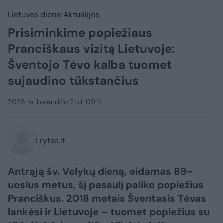
Lietuvos diena
Aktualijos
Prisiminkime popiežiaus
Pranciškaus vizitą Lietuvoje:
Šventojo Tėvo kalba tuomet
sujaudino tūkstančius
2025 m. balandžio 21 d. 09:11
Lrytas.lt
Antrąją šv. Velykų dieną, eidamas 89-
uosius metus, šį pasaulį paliko popiežius
Pranciškus. 2018 metais Šventasis Tėvas
lankėsi ir Lietuvoje – tuomet popiežius su