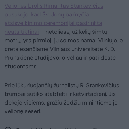
Velionės brolis Rimantas Stankevičius
pasakojo, kad Šv. Jonų bažnyčia
atsisveikinimo ceremonijai pasirinkta
neatsitiktinai
– netoliese, už kelių šimtų
metrų, yra pirmieji jų šeimos namai Vilniuje, o
greta esančiame Vilniaus universitete K. D.
Prunskienė studijavo, o vėliau ir pati dėstė
studentams.
Prie lūkuriuojančių žurnalistų R. Stankevičius
trumpai sutiko stabtelti ir ketvirtadienį. Jis
dėkojo visiems, gražiu žodžiu minintiems jo
velionę seserį.