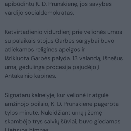
apibūdintų K. D. Prunskienę, jos savybes
vardijo socialdemokratas.
Ketvirtadienio vidurdienį prie velionės urnos
su palaikais stojus Garbės sargybai buvo
atliekamos religinės apeigos ir
išrikiuota Garbės palyda. 13 valandą, išnešus
urną, gedulinga procesija pajudėjo į
Antakalnio kapines.
Signatarų kalnelyje, kur velionė ir atgulė
amžinojo poilsio, K. D. Prunskienė pagerbta
tylos minute. Nuleidžiant urną į žemę
skambėjo trys salvių šūviai, buvo giedamas
Lietuvos himnas.