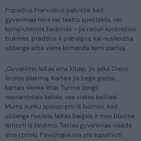
Popiežius Pranciškus pabrėžė, kad
gyvenimas nėra nei teatro spektaklis, nei
kompiuterinis žaidimas – jis neturi konkrečios
trukmės, pradžios ir pabaigos, kai nusileidžia
uždanga arba viena komanda laimi partiją.
„Gyvenimo laikas eina kitaip, jis seka Dievo
širdies plakimą. Kartais jis bėga greitai,
kartais slenka lėtai. Turime žengti
nepramintais keliais, nes viskas keičiasi
Mums sunku apsispręsti iš baimės, kad
uždanga nusileis, laikas baigsis ir mes būsime
išmesti iš žaidimo. Tačiau gyvenimas visada
eina į priekį. Pavojingiausia yra supainioti