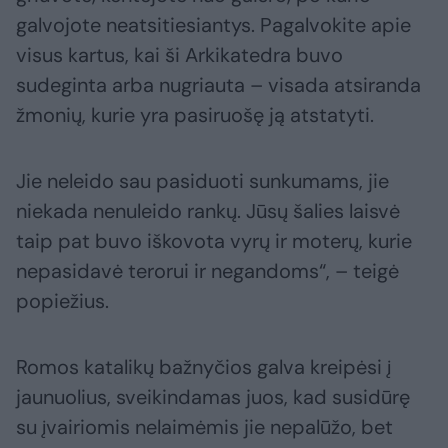
galvojote neatsitiesiantys. Pagalvokite apie
visus kartus, kai ši Arkikatedra buvo
sudeginta arba nugriauta – visada atsiranda
žmonių, kurie yra pasiruošę ją atstatyti.
Jie neleido sau pasiduoti sunkumams, jie
niekada nenuleido rankų. Jūsų šalies laisvė
taip pat buvo iškovota vyrų ir moterų, kurie
nepasidavė terorui ir negandoms“, – teigė
popiežius.
Romos katalikų bažnyčios galva kreipėsi į
jaunuolius, sveikindamas juos, kad susidūrę
su įvairiomis nelaimėmis jie nepalūžo, bet