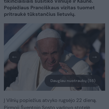
tikinčiaisiais susitiko Vilniuje ir Kaune.
Popiežiaus Pranciškaus vizitas tuomet
pritraukė tūkstančius lietuvių.
Daugiau nuotraukų (55)
Į Vilnių popiežius atvyko rugsėjo 22 dieną.
Pirmoji Šventojo Sosto vadovo stotelė