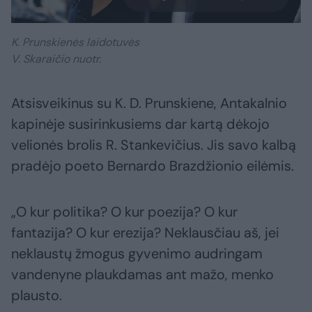
K. Prunskienės laidotuvės
V. Skaraičio nuotr.
Atsisveikinus su K. D. Prunskiene, Antakalnio
kapinėje susirinkusiems dar kartą dėkojo
velionės brolis R. Stankevičius. Jis savo kalbą
pradėjo poeto Bernardo Brazdžionio eilėmis.
„O kur politika? O kur poezija? O kur
fantazija? O kur erezija? Neklausčiau aš, jei
neklaustų žmogus gyvenimo audringam
vandenyne plaukdamas ant mažo, menko
plausto.