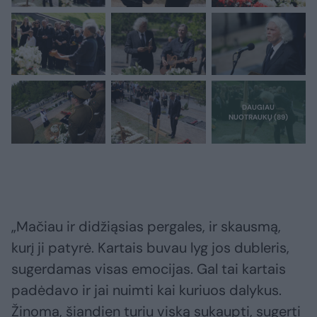
„Mačiau ir didžiąsias pergales, ir skausmą,
kurį ji patyrė. Kartais buvau lyg jos dubleris,
sugerdamas visas emocijas. Gal tai kartais
padėdavo ir jai nuimti kai kuriuos dalykus.
Žinoma, šiandien turiu viską sukaupti, sugerti