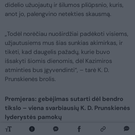
didelio užuojautų ir šilumos pliūpsnio, kuris,
anot jo, palengvino netekties skausmą.
„Todėl norėčiau nuoširdžiai padėkoti visiems,
užjautusiems mus šias sunkias akimirkas, ir
tikėti, kad daugelis pažadų, kurie buvo
išsakyti šiomis dienomis, dėl Kazimiros
atminties bus įgyvendinti“, – tarė K. D.
Prunskienės brolis.
Premjeras: gebėjimas sutarti dėl bendro
tikslo – viena svarbiausių K. D. Prunskienės
lyderystės pamokų