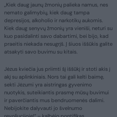
„Kiek daug jaunų žmonių palieka namus, nes
nemato galimybių, kiek daug tampa
depresijos, alkoholio ir narkotikų aukomis.
Kiek daug senyvų žmonių yra vieniši, neturi su
kuo pasidalinti savo dabartimi, bei bijo, kad
praeitis niekada nesugrįš. Į šiuos iššūkis galite
atsakyti savo buvimu su kitais.
Jėzus kviečia jus priimti šį iššūkį ir stoti akis į
akį su aplinkiniais. Nors tai gali kelti baimę,
sekti Jėzumi yra aistringas gyvenimo
nuotykis, suteikiantis prasmę mūsų buvimui
ir paverčiantis mus bendruomenės dalimi.
Nebijokite dalyvauti jo švelnumo
revoliucijoje!“ – kalbėjo pontifikas.