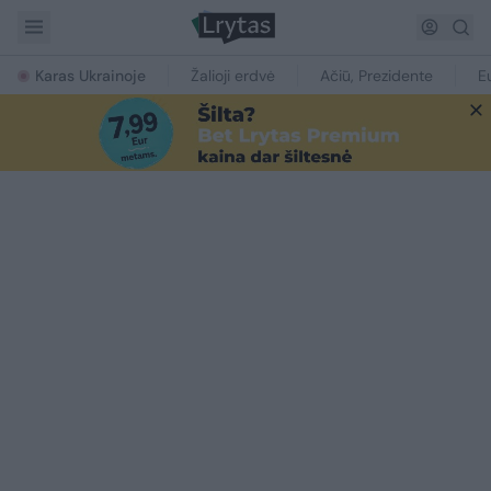
Karas Ukrainoje
Žalioji erdvė
Ačiū, Prezidente
E