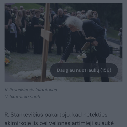
Daugiau nuotraukų (156)
K. Prunskienės laidotuvės
V. Skaraičio nuotr.
R. Stankevičius pakartojo, kad netekties
akimirkoje jis bei velionės artimieji sulaukė