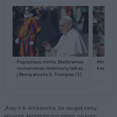
Popiežiaus mirtis. Skelbiamas
Mirus po
numanomas laidotuvių laikas,
kas lauki
į Romą atvyks D. Trumpas
(3)
„Kaip ir ši Arkikatedra, jūs daugelį kartų
griuvote, kentėjote nuo gaisro, po kurio