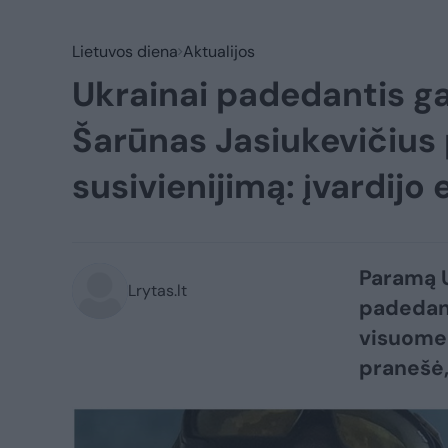
Lietuvos diena
Aktualijos
Ukrainai padedantis g
Šarūnas Jasiukevičius 
susivienijimą: įvardijo
Paramą U
Lrytas.lt
padedant
visuomen
pranešė,