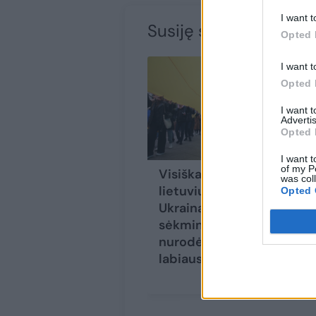
I want t
Susiję straipsniai
Opted 
I want t
Opted 
I want 
Advertis
Opted 
I want t
of my P
Visiškai sustojusią
was col
lietuvių paramą
Opted 
Ukrainai atgaivino
sėkminga kontrataka:
nurodė, ko reikia
labiausiai