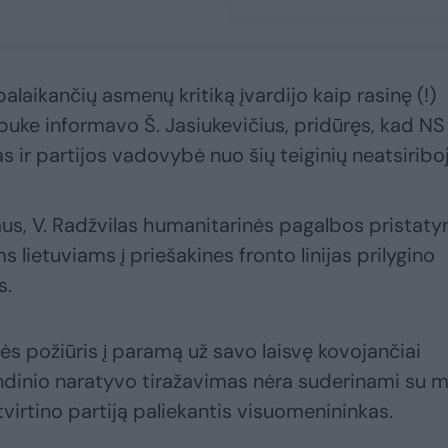
 palaikančių asmenų kritiką įvardijo kaip rasinę (!)
sbuke informavo Š. Jasiukevičius, pridūręs, kad NS
 ir partijos vadovybė nuo šių teiginių neatsiribo
aus, V. Radžvilas humanitarinės pagalbos pristat
 lietuviams į priešakines fronto linijas prilygino
s.
s požiūris į paramą už savo laisvę kovojančiai
andinio naratyvo tiražavimas nėra suderinami su 
virtino partiją paliekantis visuomenininkas.