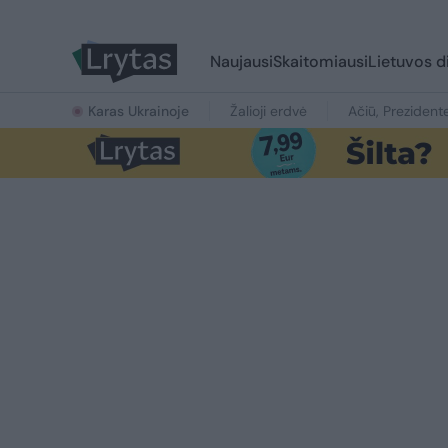
Naujausi
Skaitomiausi
Lietuvos d
Karas Ukrainoje
Žalioji erdvė
Ačiū, Prezident