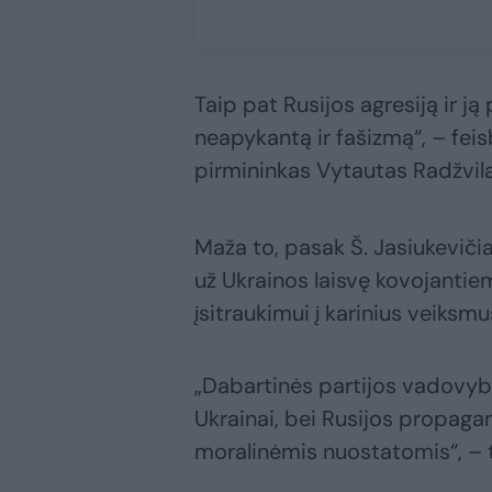
Taip pat Rusijos agresiją ir ją
neapykantą ir fašizmą“, – fei
pirmininkas Vytautas Radžvilas
Maža to, pasak Š. Jasiukeviči
už Ukrainos laisvę kovojantiems
įsitraukimui į karinius veiksmu
„Dabartinės partijos vadovybė
Ukrainai, bei Rusijos propag
moralinėmis nuostatomis“, – t