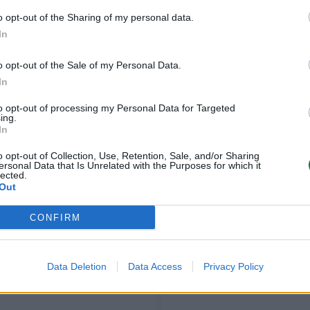
o opt-out of the Sharing of my personal data.
In
o opt-out of the Sale of my Personal Data.
In
to opt-out of processing my Personal Data for Targeted
ing.
In
o opt-out of Collection, Use, Retention, Sale, and/or Sharing
ersonal Data that Is Unrelated with the Purposes for which it
Lietuvos politikai
Pavojingas išpuolis
lected.
neišmoko karo
Kaune: fotografuota
Out
Ukrainoje pamokų? Š.
paramos Ukrainai
CONFIRM
Jasiukevičius: „Tai
bazė su konvojaus
yra pagalba priešui“
automobiliais,
informacija gali
Data Deletion
Data Access
Privacy Policy
atsidurti pas priešus
(11)