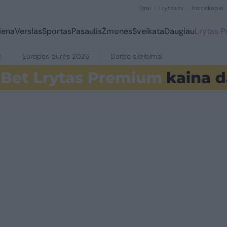
Orai
Lrytas.tv
Horoskopai
iena
Verslas
Sportas
Pasaulis
Žmonės
Sveikata
Daugiau
Lrytas 
e
Europos burės 2026
Darbo skelbimai