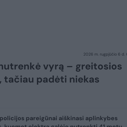
2026 m. rugpjūčio 6 d.
 nutrenkė vyrą – greitosios
, tačiau padėti niekas
 policijos pareigūnai aiškinasi aplinkybes
, kuomet elektra galėjo nutrenkti 41 metų