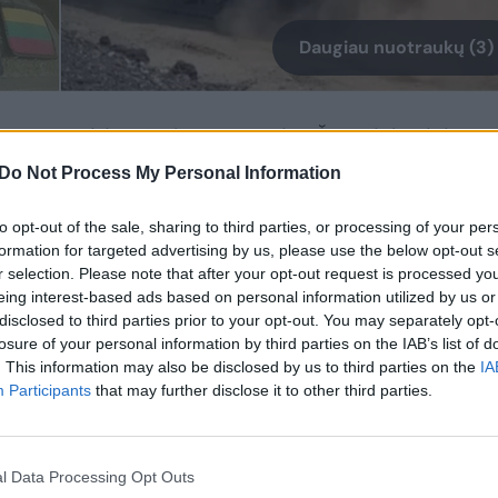
Daugiau nuotraukų (3)
os „Praeities žvalgas“ autorius Š. Jasiukevičius
adovybės požiūrį į paramą nuo nuožmios agresijos
Do Not Process My Personal Information
 kritiką ir kitais klausimais.
to opt-out of the sale, sharing to third parties, or processing of your per
formation for targeted advertising by us, please use the below opt-out s
, 2025 balandžio 23 d nutraukiu savo narystę
r selection. Please note that after your opt-out request is processed y
eing interest-based ads based on personal information utilized by us or
ijimas.
disclosed to third parties prior to your opt-out. You may separately opt-
losure of your personal information by third parties on the IAB’s list of
. This information may also be disclosed by us to third parties on the
IA
rtijos valdybos narių, Almantas Stankūnas, mano
Participants
that may further disclose it to other third parties.
 naudingus darbelius“, o paramos už Ukrainos laisv
tymą į Kursko sritį įvardijo kaip beprasmę veiklą
l Data Processing Opt Outs