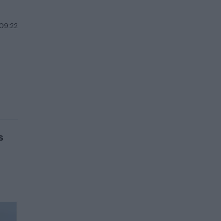
 09:22
s