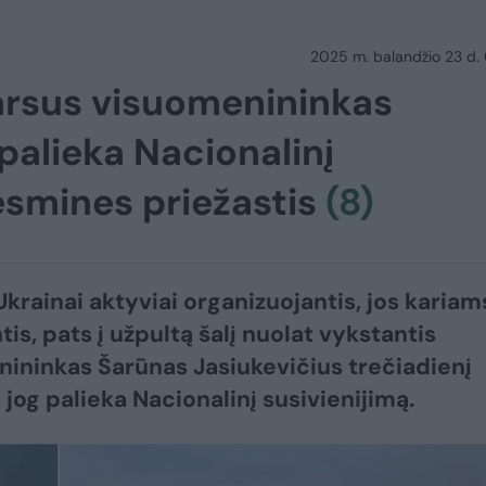
2025 m. balandžio 23 d.
arsus visuomenininkas
palieka Nacionalinį
 esmines priežastis
(8)
krainai aktyviai organizuojantis, jos kariam
is, pats į užpultą šalį nuolat vykstantis
ininkas Šarūnas Jasiukevičius trečiadienį
 jog palieka Nacionalinį susivienijimą.