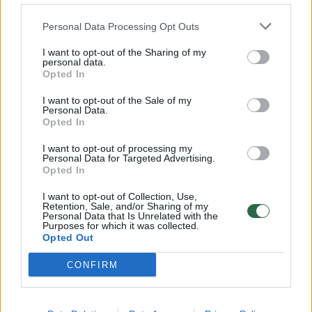
Personal Data Processing Opt Outs
I want to opt-out of the Sharing of my
personal data.
Opted In
→
I want to opt-out of the Sale of my
Personal Data.
Grėsmių akivaizdoje Lietuvos
Artimiau
Opted In
jaunimas sėdasi prie
susitiks 
I want to opt-out of processing my
sprendimų stalo
baigianč
Personal Data for Targeted Advertising.
Opted In
preziden
I want to opt-out of Collection, Use,
Retention, Sale, and/or Sharing of my
Personal Data that Is Unrelated with the
Purposes for which it was collected.
Opted Out
Pratybos vyks šviesiu ir tamsiu paros metu.
CONFIRM
Treniruojantis kariai judės pėsčiomis bei
ratinėmis karinėmis transporto priemonėmis,