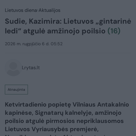
Lietuvos diena
Aktualijos
Sudie, Kazimira: Lietuvos „gintarinė
ledi“ atgulė amžinojo poilsio
(16)
2026 m. rugpjūčio 6 d. 05:52
Lrytas.lt
Atnaujinta
Ketvirtadienio popietę Vilniaus Antakalnio
kapinėse, Signatarų kalnelyje, amžinojo
poilsio atgulė pirmosios nepriklausomos
Lietuvos Vyriausybės premjerė,