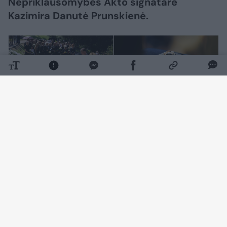
Nepriklausomybės Akto signatarė
Kazimira Danutė Prunskienė.
Daugiau nuotraukų (156)
K. D. Prunskienei surengtos valstybinės
laidotuvės. Su velione atsisveikinti buvo
galima Vilniaus Šv. Jonų bažnyčioje.
Jos