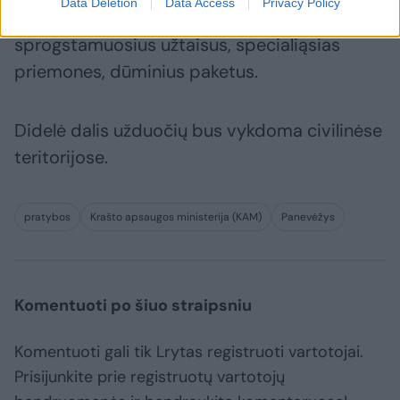
Data Deletion
Data Access
Privacy Policy
naudos imitacinius šaudmenis bei
sprogstamuosius užtaisus, specialiąsias
priemones, dūminius paketus.
Didelė dalis užduočių bus vykdoma civilinėse
teritorijose.
pratybos
Krašto apsaugos ministerija (KAM)
Panevėžys
Komentuoti po šiuo straipsniu
Komentuoti gali tik Lrytas registruoti vartotojai.
Prisijunkite prie registruotų vartotojų