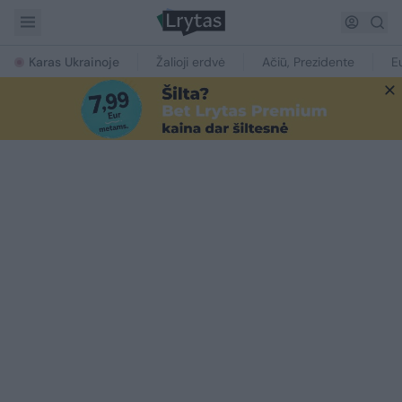
Karas Ukrainoje
Žalioji erdvė
Ačiū, Prezidente
E