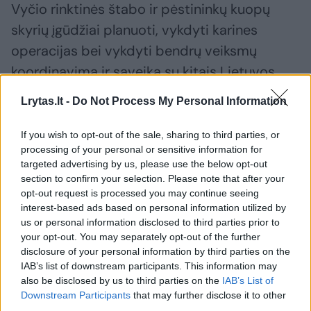
Vyčio rinktinės štabo ir pėstininkų kuopų
skyrių įgūdžiai planuoti, vykdyti karines
operacijas bei vykdyti bendrų veiksmų
koordinavimą ir sąveiką su kitais Lietuvos
kariuomenės vienetais bei NATO
Lrytas.lt -
Do Not Process My Personal Information
sąjungininkais.
If you wish to opt-out of the sale, sharing to third parties, or
processing of your personal or sensitive information for
Rinktinės kariai tai pat stebės informacinę
targeted advertising by us, please use the below opt-out
aplinką ir teiks informaciją štabui, įgalinančią
section to confirm your selection. Please note that after your
opt-out request is processed you may continue seeing
analizuoti ir planuoti veiksmus.
interest-based ads based on personal information utilized by
us or personal information disclosed to third parties prior to
your opt-out. You may separately opt-out of the further
disclosure of your personal information by third parties on the
Susiję straipsniai
IAB’s list of downstream participants. This information may
also be disclosed by us to third parties on the
IAB’s List of
Downstream Participants
that may further disclose it to other
third parties.