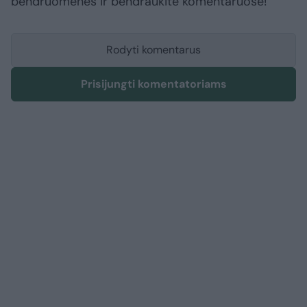
bendruomenės ir bendraukite komentaruose!
Rodyti komentarus
Prisijungti komentatoriams