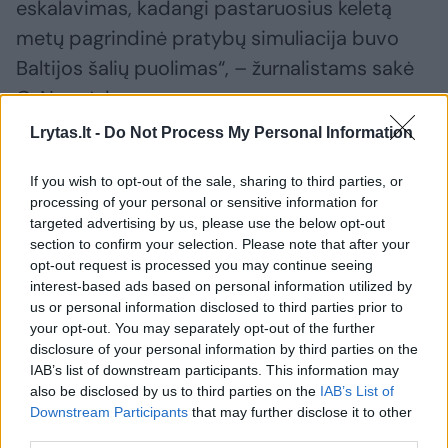
eskalavimas, kadangi pastaruosius keletą
metų pagrindinė pratybų simuliacija buvo
Baltijos šalių puolimas“, – žurnalistams sakė
G. Nausėda.
Lrytas.lt -
Do Not Process My Personal Information
Susiję straipsniai
If you wish to opt-out of the sale, sharing to third parties, or
processing of your personal or sensitive information for
targeted advertising by us, please use the below opt-out
section to confirm your selection. Please note that after your
opt-out request is processed you may continue seeing
interest-based ads based on personal information utilized by
us or personal information disclosed to third parties prior to
your opt-out. You may separately opt-out of the further
disclosure of your personal information by third parties on the
IAB’s list of downstream participants. This information may
also be disclosed by us to third parties on the
IAB’s List of
Downstream Participants
that may further disclose it to other
G. Paluckas susitiks su F.
Į Vilnių 
third parties.