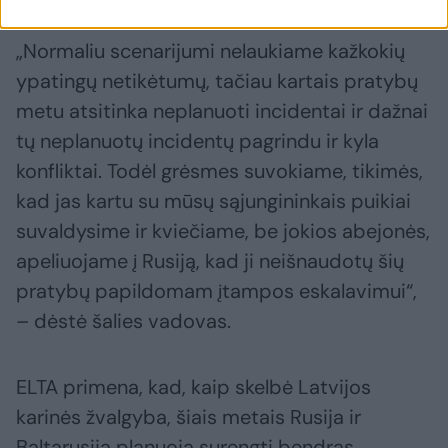
„Normaliu scenarijumi nelaukiame kažkokių
ypatingų netikėtumų, tačiau kartais pratybų
metu atsitinka neplanuoti incidentai ir dažnai
tų neplanuotų incidentų pagrindu ir kyla
konfliktai. Todėl grėsmes suvokiame, tikimės,
kad jas kartu su mūsų sąjungininkais puikiai
suvaldysime ir kviečiame, be jokios abejonės,
apeliuojame į Rusiją, kad ji neišnaudotų šių
pratybų papildomam įtampos eskalavimui“,
– dėstė šalies vadovas.
ELTA primena, kad, kaip skelbė Latvijos
karinės žvalgyba, šiais metais Rusija ir
Baltarusija planuoja surengti bendras