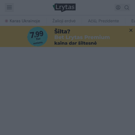
Karas Ukrainoje
Žalioji erdvė
Ačiū, Prezidente
E