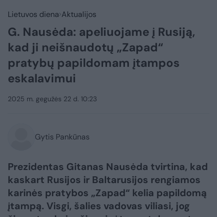
Lietuvos diena
Aktualijos
G. Nausėda: apeliuojame į Rusiją,
kad ji neišnaudotų „Zapad“
pratybų papildomam įtampos
eskalavimui
2025 m. gegužės 22 d. 10:23
Gytis Pankūnas
Prezidentas Gitanas Nausėda tvirtina, kad
kaskart Rusijos ir Baltarusijos rengiamos
karinės pratybos „Zapad“ kelia papildomą
įtampą. Visgi, šalies vadovas viliasi, jog