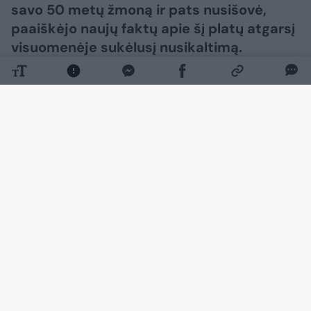
savo 50 metų žmoną ir pats nusišovė,
paaiškėjo naujų faktų apie šį platų atgarsį
visuomenėje sukėlusį nusikaltimą.
Daugiau nuotraukų (5)
Nors vietos Jakėnų seniūnijai ir policijos