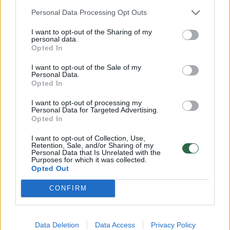
Merzu Prezidentūroje: turiu
kancleris
Personal Data Processing Opt Outs
ką pasakyti, diskusija tikrai
vyks
I want to opt-out of the Sharing of my
personal data.
Opted In
I want to opt-out of the Sale of my
Personal Data.
Opted In
Jis pažymėjo, kad Lietuva su sąjungininkais
I want to opt-out of processing my
neliks abejingi „Zapad“ pratyboms ir savo
Personal Data for Targeted Advertising.
Opted In
ruožtu organizuos pratybas ne tik NATO
I want to opt-out of Collection, Use,
rėmuose, bet ir Jungtinių ekspedicinių pajėgų
Retention, Sale, and/or Sharing of my
Personal Data that Is Unrelated with the
formate aptartas pratybas „Tarassis25“.
Purposes for which it was collected.
Opted Out
CONFIRM
G. Nausėda savo ruožtu pabrėžė
apeliuojantis į Rusiją, kad „Zapad“ pratybų
metu papildoma įtampa sukelta nebus.
Data Deletion
Data Access
Privacy Policy