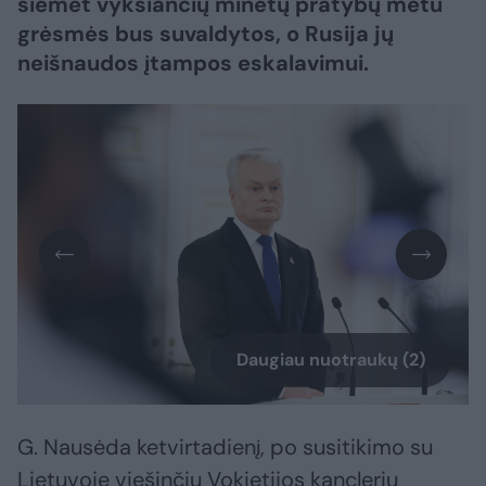
šiemet vyksiančių minėtų pratybų metu
grėsmės bus suvaldytos, o Rusija jų
neišnaudos įtampos eskalavimui.
Daugiau nuotraukų (2)
G. Nausėda ketvirtadienį, po susitikimo su
Lietuvoje viešinčiu Vokietijos kancleriu