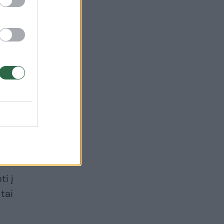
→
VTEK kitą savaitę
svarstys G. Palucko
kreipimąsi
(3)
ti į
tai