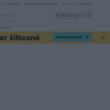
TV programa
Laikraščio prenumerata
Lrytas EN
Kontaktai
Premium
Prisijungti
lbimai