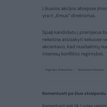
Likusios akcijos abiejose įmo
yra ir „Emus“ direktorius.
Spalį kandidatu į premjerus b
neketina atsisakyti keliuose v
akcentavo, kad nusišalintų n
interesų konflikto regimybei.
Virginijus Sinkevičius
Gintautas Paluckas
Komentuoti po šiuo straipsniu
Komentuoti gali tik Lrytas registr