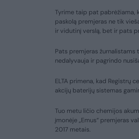
Tyrime taip pat pabrėžiama, k
paskolą premjeras ne tik vieša
ir vidutinį verslą, bet ir pat
Pats premjeras žurnalistams t
nedalyvauja ir pagrindo nusiša
ELTA primena, kad Registrų ce
akcijų baterijų sistemas gami
Tuo metu ličio chemijos akum
įmonėje „Emus“ premjeras val
2017 metais.