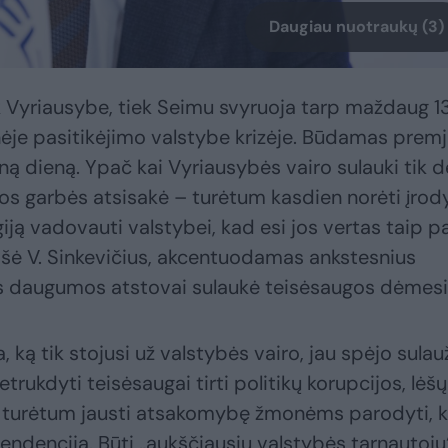
Daugiau nuotraukų (3)
k Vyriausybe, tiek Seimu svyruoja tarp maždaug 13
ėje pasitikėjimo valstybe krizėje. Būdamas premj
ą dieną. Ypač kai Vyriausybės vairo sulauki tik d
ios garbės atsisakė – turėtum kasdien norėti įrody
egiją vadovauti valstybei, kad esi jos vertas taip pa
 rašė V. Sinkevičius, akcentuodamas ankstesnius
ios daugumos atstovai sulaukė teisėsaugos dėmesi
 ką tik stojusi už valstybės vairo, jau spėjo sulau
ukdyti teisėsaugai tirti politikų korupcijos, lėšų
 turėtum jausti atsakomybę žmonėms parodyti, 
e tendencija. Būti „aukščiausiu valstybės tarnautoju