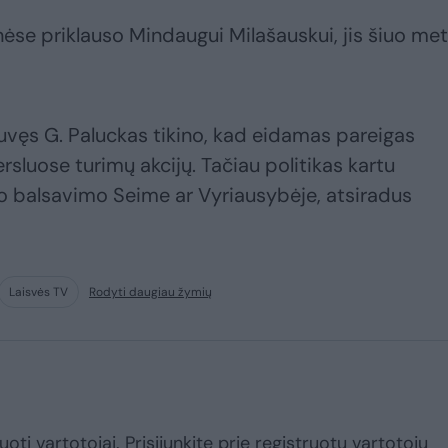
nėse priklauso Mindaugui Milašauskui, jis šiuo me
uvęs G. Paluckas tikino, kad eidamas pareigas
ersluose turimų akcijų. Tačiau politikas kartu
uo balsavimo Seime ar Vyriausybėje, atsiradus
Laisvės TV
Rodyti daugiau žymių
uoti vartotojai. Prisijunkite prie registruotų vartotojų