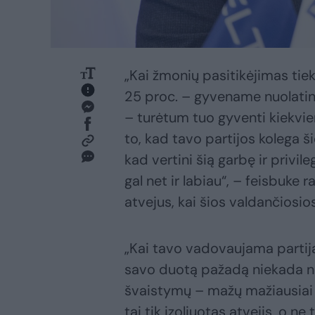
„Kai žmonių pasitikėjimas tie
25 proc. – gyvename nuolatin
– turėtum tuo gyventi kiekvien
to, kad tavo partijos kolega š
kad vertini šią garbę ir privil
gal net ir labiau“, – feisbuke
atvejus, kai šios valdančios
„Kai tavo vadovaujama partija,
savo duotą pažadą niekada netr
švaistymų – mažų mažiausiai
tai tik izoliuotas atvejis, o n