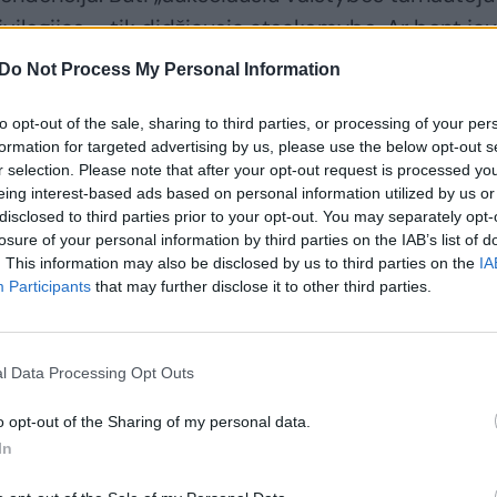
rivilegijas – tik didžiausią atsakomybę. Ar bent jau
Do Not Process My Personal Information
to opt-out of the sale, sharing to third parties, or processing of your per
„Laisvės TV“ ir tiriamosios žurnalistikos centro
formation for targeted advertising by us, please use the below opt-out s
 lengvatinė nacionalinio plėtros banko ILTE (buvus
r selection. Please note that after your opt-out request is processed y
eing interest-based ads based on personal information utilized by us or
įmonei suteikta jam jau einant ministro pirmininko
disclosed to third parties prior to your opt-out. You may separately opt-
losure of your personal information by third parties on the IAB’s list of
. This information may also be disclosed by us to third parties on the
IA
Participants
that may further disclose it to other third parties.
l Data Processing Opt Outs
o opt-out of the Sharing of my personal data.
In