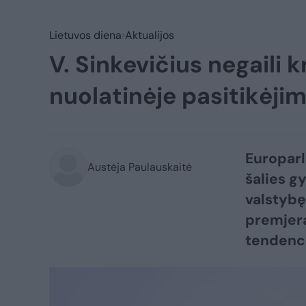
Lietuvos diena
Aktualijos
V. Sinkevičius negaili 
nuolatinėje pasitikėji
Europarl
Austėja Paulauskaitė
šalies g
valstybę 
premjera
tendenci