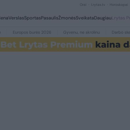
Orai
Lrytas.tv
Horoskopai
iena
Verslas
Sportas
Pasaulis
Žmonės
Sveikata
Daugiau
Lrytas 
e
Europos burės 2026
Gyvenu, ne skrolinu
Darbo ske