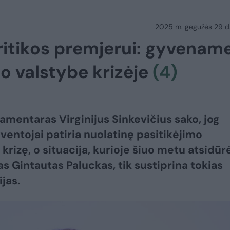
2025 m. gegužės 29 d.
kritikos premjerui: gyvenam
mo valstybe krizėje
(4)
amentaras Virginijus Sinkevičius sako, jog
yventojai patiria nuolatinę pasitikėjimo
krizę, o situacija, kurioje šiuo metu atsidūr
s Gintautas Paluckas, tik sustiprina tokias
jas.