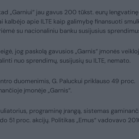
ad „Garniui“ jau gavus 200 tūkst. eurų lengvatinę
i kalbėjo apie ILTE kaip galimybę finansuoti smulk
s priėmė su nacionaliniu banku susijusius sprendimu
eigė, jog paskolą gavusios „Garnis“ įmonės veiklo
linti nuo sprendimų, susijusių su ILTE, nemato.
ntro duomenimis, G. Paluckui priklauso 49 proc.
nančioje įmonėje „Garnis“.
uliatorius, programinę įrangą, sistemas gaminanč
do 51 proc. akcijų. Politikas „Emus“ vadovavo 20