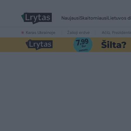
Naujausi
Skaitomiausi
Lietuvos d
Karas Ukrainoje
Žalioji erdvė
Ačiū, Prezident