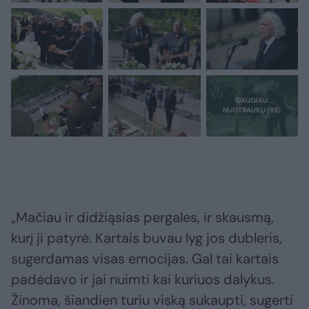
„Mačiau ir didžiąsias pergales, ir skausmą,
kurį ji patyrė. Kartais buvau lyg jos dubleris,
sugerdamas visas emocijas. Gal tai kartais
padėdavo ir jai nuimti kai kuriuos dalykus.
Žinoma, šiandien turiu viską sukaupti, sugerti