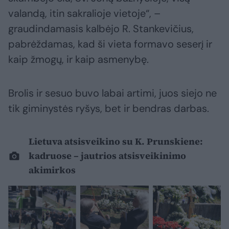
valandą, itin sakralioje vietoje“, –
graudindamasis kalbėjo R. Stankevičius,
pabrėždamas, kad ši vieta formavo seserį ir
kaip žmogų, ir kaip asmenybę.
Brolis ir sesuo buvo labai artimi, juos siejo ne
tik giminystės ryšys, bet ir bendras darbas.
Lietuva atsisveikino su K. Prunskiene:
kadruose – jautrios atsisveikinimo
akimirkos