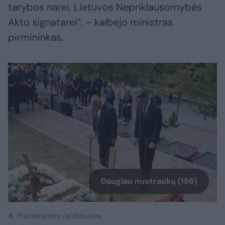
tarybos narei, Lietuvos Nepriklausomybės
Akto signatarei“, – kalbėjo ministras
pirmininkas.
Daugiau nuotraukų (156)
K. Prunskienės laidotuvės