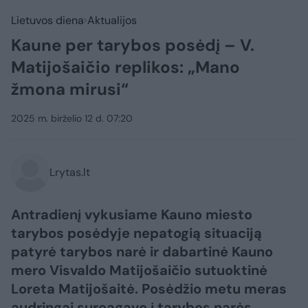
Lietuvos diena
Aktualijos
Kaune per tarybos posėdį – V.
Matijošaičio replikos: „Mano
žmona mirusi“
2025 m. birželio 12 d. 07:20
Lrytas.lt
Antradienį vykusiame Kauno miesto
tarybos posėdyje nepatogią situaciją
patyrė tarybos narė ir dabartinė Kauno
mero Visvaldo Matijošaičio sutuoktinė
Loreta Matijošaitė. Posėdžio metu meras
audringai sureagavo į tarybos narės