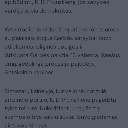
apibūdintų K. D. Prunskienę, jos savybes
vardijo socialdemokratas.
Ketvirtadienio vidurdienį prie velionės urnos
su palaikais stojus Garbės sargybai buvo
atliekamos religinės apeigos ir
išrikiuota Garbės palyda. 13 valandą, išnešus
urną, gedulinga procesija pajudėjo į
Antakalnio kapines.
Signatarų kalnelyje, kur velionė ir atgulė
amžinojo poilsio, K. D. Prunskienė pagerbta
tylos minute. Nuleidžiant urną į žemę
skambėjo trys salvių šūviai, buvo giedamas
Lietuvos himnas.