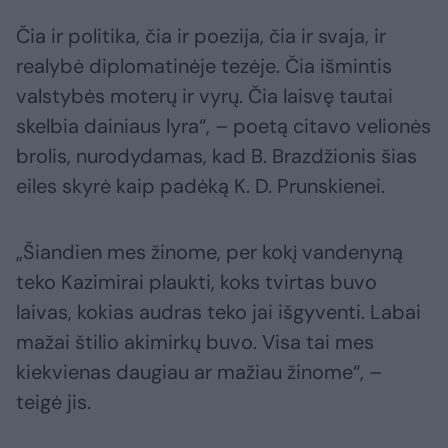
Čia ir politika, čia ir poezija, čia ir svaja, ir
realybė diplomatinėje tezėje. Čia išmintis
valstybės moterų ir vyrų. Čia laisvę tautai
skelbia dainiaus lyra“, – poetą citavo velionės
brolis, nurodydamas, kad B. Brazdžionis šias
eiles skyrė kaip padėką K. D. Prunskienei.
„Šiandien mes žinome, per kokį vandenyną
teko Kazimirai plaukti, koks tvirtas buvo
laivas, kokias audras teko jai išgyventi. Labai
mažai štilio akimirkų buvo. Visa tai mes
kiekvienas daugiau ar mažiau žinome“, –
teigė jis.