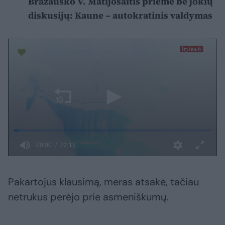
Brazausko V. Matijošaitis priėmė be jokių
diskusijų: Kaune – autokratinis valdymas
Pakartojus klausimą, meras atsakė, tačiau
netrukus perėjo prie asmeniškumų.