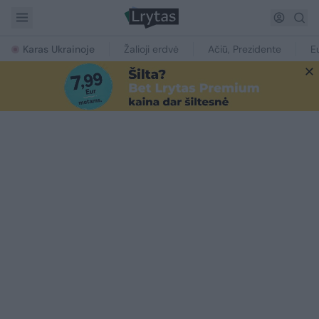
Karas Ukrainoje
Žalioji erdvė
Ačiū, Prezidente
E