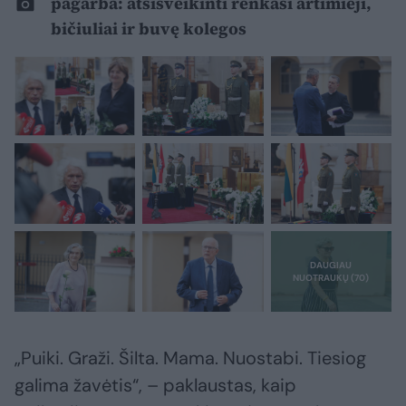
pagarba: atsisveikinti renkasi artimieji,
bičiuliai ir buvę kolegos
„Puiki. Graži. Šilta. Mama. Nuostabi. Tiesiog
galima žavėtis“, – paklaustas, kaip