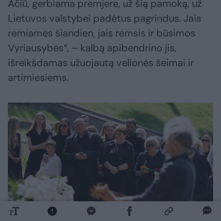
Ačiū, gerbiama premjere, už šią pamoką, už
Lietuvos valstybei padėtus pagrindus. Jais
remiamės šiandien, jais remsis ir būsimos
Vyriausybės“, – kalbą apibendrino jis,
išreikšdamas užuojautą velionės šeimai ir
artimiesiems.
Daugiau nuotraukų (156)