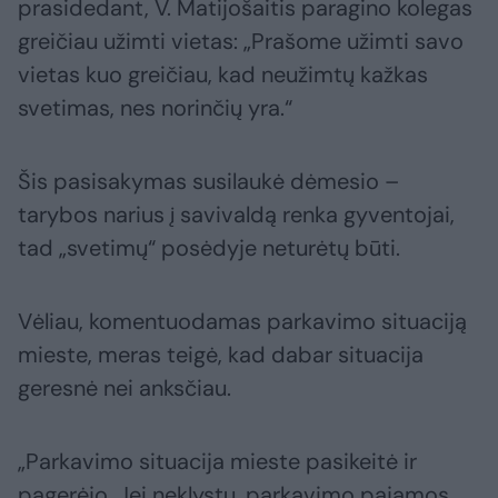
prasidedant, V. Matijošaitis paragino kolegas
greičiau užimti vietas: „Prašome užimti savo
vietas kuo greičiau, kad neužimtų kažkas
svetimas, nes norinčių yra.“
Šis pasisakymas susilaukė dėmesio –
tarybos narius į savivaldą renka gyventojai,
tad „svetimų“ posėdyje neturėtų būti.
Vėliau, komentuodamas parkavimo situaciją
mieste, meras teigė, kad dabar situacija
geresnė nei anksčiau.
„Parkavimo situacija mieste pasikeitė ir
pagerėjo. Jei neklystu, parkavimo pajamos