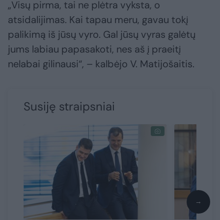
„Visų pirma, tai ne plėtra vyksta, o
atsidalijimas. Kai tapau meru, gavau tokį
palikimą iš jūsų vyro. Gal jūsų vyras galėtų
jums labiau papasakoti, nes aš į praeitį
nelabai gilinausi“, – kalbėjo V. Matijošaitis.
Susiję straipsniai
→