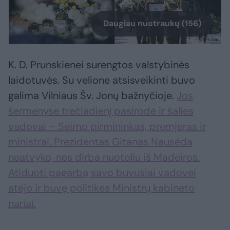
Daugiau nuotraukų (156)
K. D. Prunskienei surengtos valstybinės
laidotuvės. Su velione atsisveikinti buvo
galima Vilniaus Šv. Jonų bažnyčioje.
Jos
šermenyse trečiadienį pasirodė ir šalies
vadovai – Seimo pirmininkas, premjeras ir
ministrai. Prezidentas Gitanas Nausėda
neatvyko, nes dirba nuotoliu iš Madeiros.
Atiduoti pagarbą savo buvusiai vadovei
atėjo ir buvę politikės Ministrų kabineto
nariai.