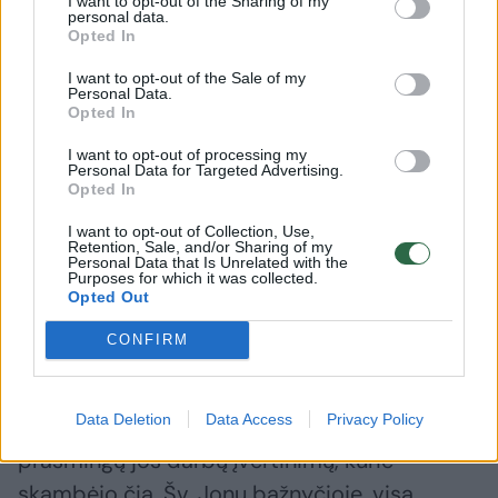
I want to opt-out of the Sharing of my
personal data.
Prunskiene akimirkas: amžinojo poilsio ji
Opted In
atguls Antakalnio kapinėse
I want to opt-out of the Sale of my
Personal Data.
Opted In
I want to opt-out of processing my
Personal Data for Targeted Advertising.
Opted In
I want to opt-out of Collection, Use,
Retention, Sale, and/or Sharing of my
Personal Data that Is Unrelated with the
Purposes for which it was collected.
Opted Out
CONFIRM
Data Deletion
Data Access
Privacy Policy
„Esu paveiktas tų gražių apibūdinimų,
prasmingų jos darbų įvertinimų, kurie
skambėjo čia, Šv. Jonų bažnyčioje, visą