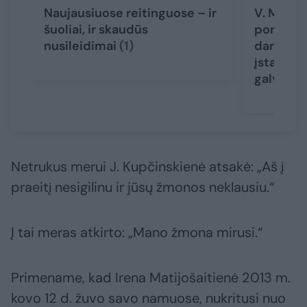
Naujausiuose reitinguose – ir
V. Matijo
šuoliai, ir skaudūs
poreikį k
nusileidimai
(1)
darbą re
įstatymu
galvas
Netrukus merui J. Kupčinskienė atsakė: „Aš į
praeitį nesigilinu ir jūsų žmonos neklausiu.“
Į tai meras atkirto: „Mano žmona mirusi.“
Primename, kad Irena Matijošaitienė 2013 m.
kovo 12 d. žuvo savo namuose, nukritusi nuo