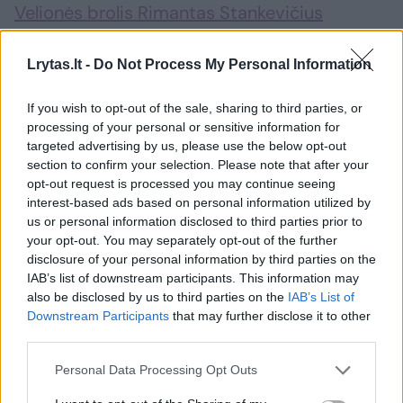
Velionės brolis Rimantas Stankevičius
pasakojo, kad Šv. Jonų bažnyčia
atsisveikinimo ceremonijai pasirinkta
Lrytas.lt -
Do Not Process My Personal Information
neatsitiktinai
– netoliese, už kelių šimtų
If you wish to opt-out of the sale, sharing to third parties, or
metrų, yra pirmieji jų šeimos namai Vilniuje, o
processing of your personal or sensitive information for
greta esančiame Vilniaus universitete K. D.
targeted advertising by us, please use the below opt-out
section to confirm your selection. Please note that after your
Prunskienė studijavo, o vėliau ir pati dėstė
opt-out request is processed you may continue seeing
studentams.
interest-based ads based on personal information utilized by
us or personal information disclosed to third parties prior to
your opt-out. You may separately opt-out of the further
Prie lūkuriuojančių žurnalistų R. Stankevičius
disclosure of your personal information by third parties on the
IAB’s list of downstream participants. This information may
trumpai sutiko stabtelti ir ketvirtadienį. Jis
also be disclosed by us to third parties on the
IAB’s List of
dėkojo visiems, gražiu žodžiu minintiems jo
Downstream Participants
that may further disclose it to other
third parties.
velionę seserį.
Personal Data Processing Opt Outs
Pamatykite atsisveikinimo su K.