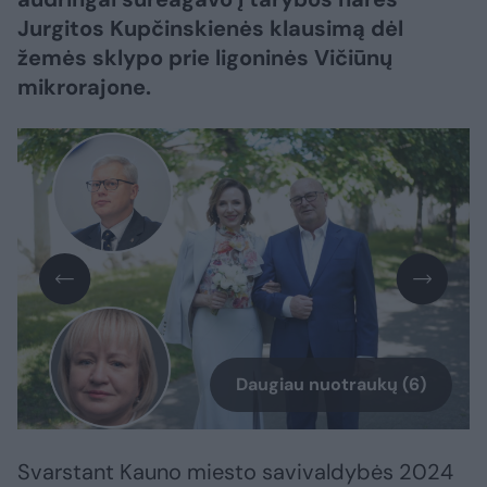
Jurgitos Kupčinskienės klausimą dėl
žemės sklypo prie ligoninės Vičiūnų
mikrorajone.
Daugiau nuotraukų (6)
Svarstant Kauno miesto savivaldybės 2024