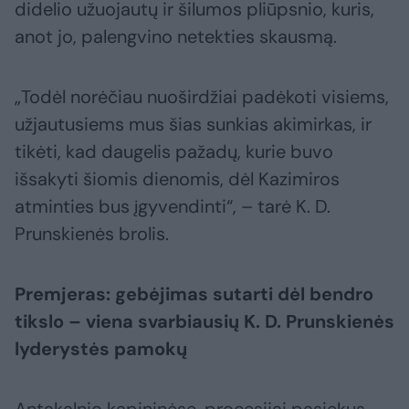
didelio užuojautų ir šilumos pliūpsnio, kuris,
anot jo, palengvino netekties skausmą.
„Todėl norėčiau nuoširdžiai padėkoti visiems,
užjautusiems mus šias sunkias akimirkas, ir
tikėti, kad daugelis pažadų, kurie buvo
išsakyti šiomis dienomis, dėl Kazimiros
atminties bus įgyvendinti“, – tarė K. D.
Prunskienės brolis.
Premjeras: gebėjimas sutarti dėl bendro
tikslo – viena svarbiausių K. D. Prunskienės
lyderystės pamokų
Antakalnio kapininėse, procesijai pasiekus