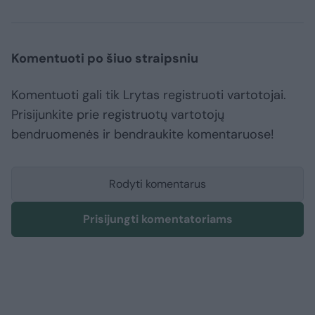
Komentuoti po šiuo straipsniu
Komentuoti gali tik Lrytas registruoti vartotojai.
Prisijunkite prie registruotų vartotojų
bendruomenės ir bendraukite komentaruose!
Rodyti komentarus
Prisijungti komentatoriams