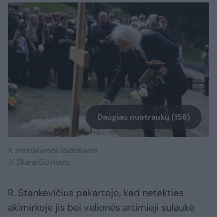
Daugiau nuotraukų (156)
K. Prunskienės laidotuvės
V. Skaraičio nuotr.
R. Stankevičius pakartojo, kad netekties
akimirkoje jis bei velionės artimieji sulaukė