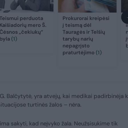
Teismui perduota
Prokurorai kreipėsi
Kaišiadorių mero Š.
į teismą dėl
i
Čėsnos „čekiukų“
Tauragės ir Telšių
byla
(1)
tarybų narių
nepagrįsto
praturtėjimo
(1)
 Balčytytė, yra atvejų, kai medikai padirbinėja k
ituacijose turtinės žalos – nėra.
lima sakyti, kad neįvyko žala. Neužsisukime tik