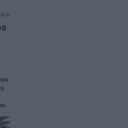
 08:36
ms
kos
is
s.