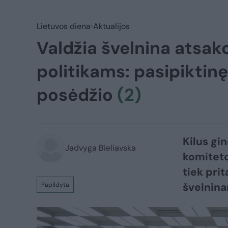
Lietuvos diena
Aktualijos
Valdžia švelnina atsa
politikams: pasipiktinę
posėdžio
(2)
Kilus gi
Jadvyga Bieliavska
komiteto
tiek pri
švelnin
Papildyta