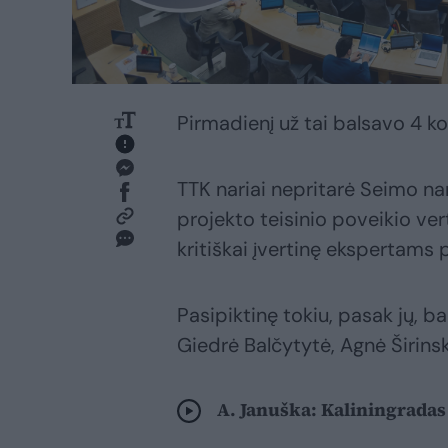
Pirmadienį už tai balsavo 4 kom
TTK nariai nepritarė Seimo nar
projekto teisinio poveikio vert
kritiškai įvertinę ekspertams 
Pasipiktinę tokiu, pasak jų, ba
Giedrė Balčytytė, Agnė Širinsk
A. Januška: Kaliningradas 