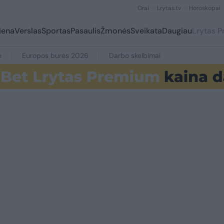
Orai
Lrytas.tv
Horoskopai
iena
Verslas
Sportas
Pasaulis
Žmonės
Sveikata
Daugiau
Lrytas 
e
Europos burės 2026
Darbo skelbimai