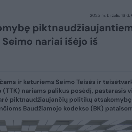
2025 m. birželio 16 d.
komybę piktnaudžiaujantie
 Seimo nariai išėjo iš
nčams ir keturiems Seimo Teisės ir teisėtvar
 (TTK) nariams palikus posėdį, pastarasis v
tarė piktnaudžiaujančių politikų atsakomybę
ančioms Baudžiamojo kodekso (BK) pataisom