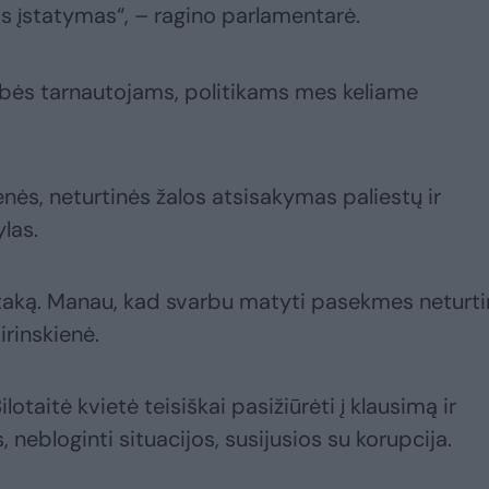
snis įstatymas“, – ragino parlamentarė.
tybės tarnautojams, politikams mes keliame
nės, neturtinės žalos atsisakymas paliestų ir
las.
 įtaką. Manau, kad svarbu matyti pasekmes neturt
irinskienė.
otaitė kvietė teisiškai pasižiūrėti į klausimą ir
 nebloginti situacijos, susijusios su korupcija.