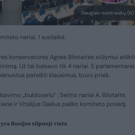
Daugiau nuotraukų (6)
iteto nariai, 1 susilaikė.
ės konservatorės Agnės Bilotaitės siūlymui atlikti
inimą. Už tai balsavo tik 4 nariai. 5 parlamentarai
planuotus pateikti klausimus, buvo prieš.
lsavimo „buldozeriu“ , Seimo nariai A. Bilotaitė,
ienė ir Vitalijus Gailius paliko komiteto posėdį.
yra Rusijos silpnoji vieta