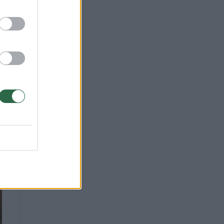
imo,
ms