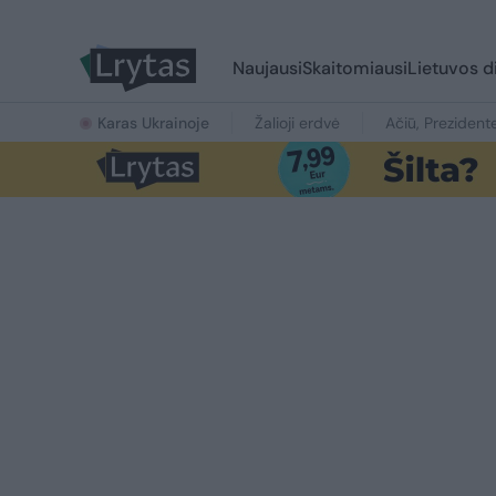
Naujausi
Skaitomiausi
Lietuvos d
Karas Ukrainoje
Žalioji erdvė
Ačiū, Prezident