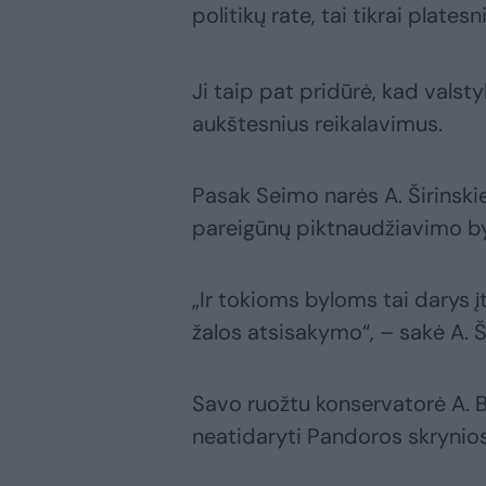
politikų rate, tai tikrai plate
Ji taip pat pridūrė, kad vals
aukštesnius reikalavimus.
Pasak Seimo narės A. Širinskie
pareigūnų piktnaudžiavimo by
„Ir tokioms byloms tai darys
žalos atsisakymo“, – sakė A. Š
Savo ruožtu konservatorė A. Bil
neatidaryti Pandoros skrynios,