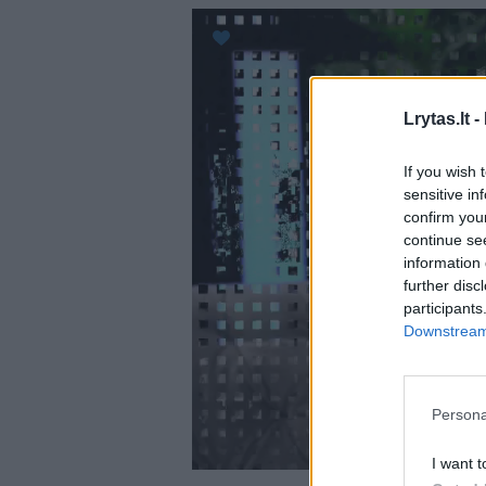
Lrytas.lt -
If you wish 
sensitive in
confirm you
continue se
information 
further disc
participants
Downstream 
Persona
I want t