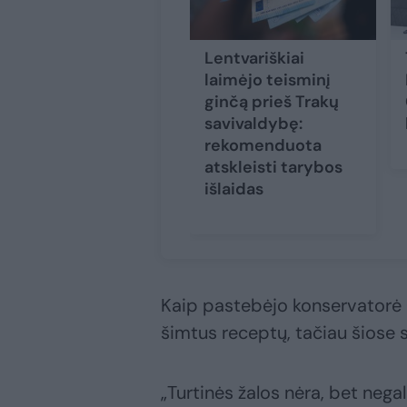
Lentvariškiai
laimėjo teisminį
ginčą prieš Trakų
savivaldybę:
rekomenduota
atskleisti tarybos
išlaidas
Kaip pastebėjo konservatorė G.
šimtus receptų, tačiau šiose s
„Turtinės žalos nėra, bet nega