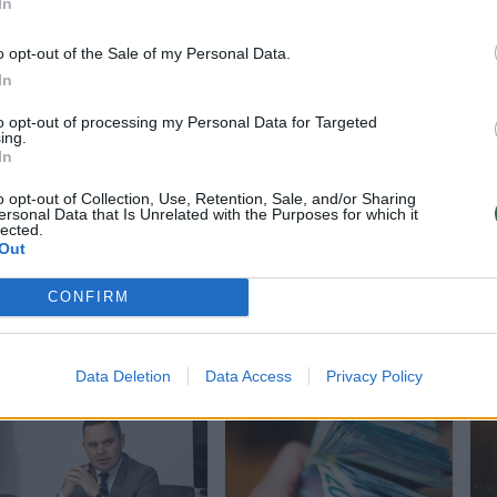
In
avo, ar reikėtų prašyti projekto ekspertinio įvertin
o opt-out of the Sale of my Personal Data.
a.
In
to opt-out of processing my Personal Data for Targeted
ing.
s paliestų ir kitas bylas
In
o opt-out of Collection, Use, Retention, Sale, and/or Sharing
ersonal Data that Is Unrelated with the Purposes for which it
isoms oponavę parlamentarai nepritaria siūlyma
lected.
Out
okos. Pasak jų, tai turėtų įtakos ir kitoms byloms.
CONFIRM
Data Deletion
Data Access
Privacy Policy