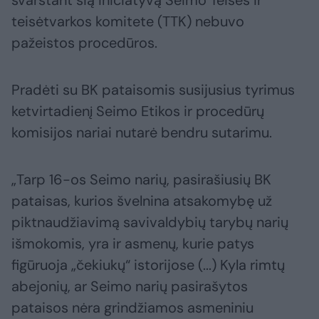
svarstant šią iniciatyvą Seimo Teisės ir
teisėtvarkos komitete (TTK) nebuvo
pažeistos procedūros.
Pradėti su BK pataisomis susijusius tyrimus
ketvirtadienį Seimo Etikos ir procedūrų
komisijos nariai nutarė bendru sutarimu.
„Tarp 16-os Seimo narių, pasirašiusių BK
pataisas, kurios švelnina atsakomybę už
piktnaudžiavimą savivaldybių tarybų narių
išmokomis, yra ir asmenų, kurie patys
figūruoja „čekiukų“ istorijose (...) Kyla rimtų
abejonių, ar Seimo narių pasirašytos
pataisos nėra grindžiamos asmeniniu