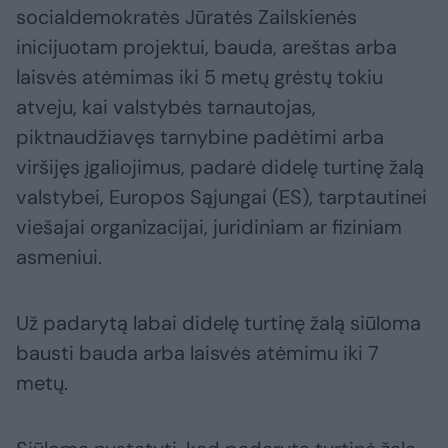
socialdemokratės Jūratės Zailskienės
inicijuotam projektui, bauda, areštas arba
laisvės atėmimas iki 5 metų grėstų tokiu
atveju, kai valstybės tarnautojas,
piktnaudžiavęs tarnybine padėtimi arba
viršijęs įgaliojimus, padarė didelę turtinę žalą
valstybei, Europos Sąjungai (ES), tarptautinei
viešajai organizacijai, juridiniam ar fiziniam
asmeniui.
Už padarytą labai didelę turtinę žalą siūloma
bausti bauda arba laisvės atėmimu iki 7
metų.