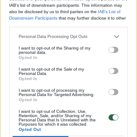
dėl poveikio vertinimo išvados užsakymo.
IAB’s list of downstream participants. This information may
Komitetas procedūriškai neturėjo teisinio
also be disclosed by us to third parties on the
IAB’s List of
Downstream Participants
that may further disclose it to other
pagrindo grįžti į sprendimo dėl poveikio
third parties.
vertinimo išvados priėmimo stadiją“, –
Personal Data Processing Opt Outs
rašoma kreipimesi į Etikos ir procedūrų
komisiją.
I want to opt-out of the Sharing of my
personal data.
Opted In
Jo autorių teigimu, TTK pirmininko Juliaus
I want to opt-out of the Sale of my
Personal Data.
Sabatausko vienasmenis sprendimas, kad
Opted In
posėdyje daroma pertrauka iki pirmadienio,
I want to opt-out of processing my
birželio 16 d., kuris nebuvo pateiktas
Personal Data for Targeted Advertising.
Opted In
komiteto nariams balsuoti, pažeidžia Statutą.
I want to opt-out of Collection, Use,
Retention, Sale, and/or Sharing of my
Personal Data that Is Unrelated with the
Krepimosi iniciatoriai taip pat mano, kad BK
Purposes for which it was collected.
Opted Out
pataisas papildžius naujomis nuostatomis