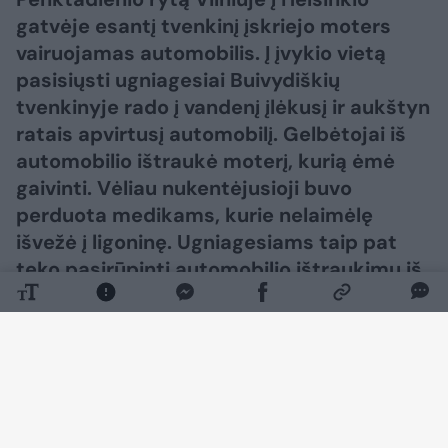
gatvėje esantį tvenkinį įskriejo moters
vairuojamas automobilis. Į įvykio vietą
pasisiųsti ugniagesiai Buivydiškių
tvenkinyje rado į vandenį įlėkusį ir aukštyn
ratais apvirtusį automobilį. Gelbėtojai iš
automobilio ištraukė moterį, kurią ėmė
gaivinti. Vėliau nukentėjusioji buvo
perduota medikams, kurie nelaimėlę
išvežė į ligoninę. Ugniagesiams taip pat
teko pasirūpinti automobilio ištraukimu iš
vandens. Pirminiais duomenimis, nuo
Justiniškių pusės važiavęs automobilis į
tvenkinį įlėkė bandydamas išvengti
avarijos.