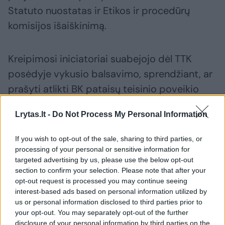
Statuto nuostatas ir Etikos ir procedūrų
komisijos išaiškinimą.
Kreipimosi iniciatoriai suabejojo dėl TTK
posėdyje vykusio balsavimo, sprendžiant, ar
prašyti atlikti BK pataisų teisinio poveikio
vertinimą.
Lrytas.lt -
Do Not Process My Personal Information
„Komitetui (…) atmetus Seimo narių grupės
If you wish to opt-out of the sale, sharing to third parties, or
processing of your personal or sensitive information for
parengtus klausimus, komitetas privalėjo
targeted advertising by us, please use the below opt-out
pateikti kitas klausimų formuluotes, kurios
section to confirm your selection. Please note that after your
būtų atspindėjusios komiteto narių
opt-out request is processed you may continue seeing
interest-based ads based on personal information utilized by
daugumos nuomonę, nes birželio 11 d.
us or personal information disclosed to third parties prior to
posėdyje komitetas jau buvo apsisprendęs
your opt-out. You may separately opt-out of the further
disclosure of your personal information by third parties on the