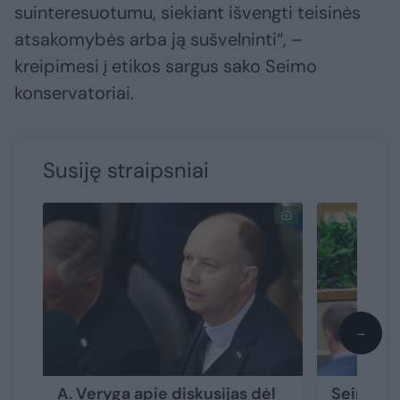
suinteresuotumu, siekiant išvengti teisinės
atsakomybės arba ją sušvelninti“, –
kreipimesi į etikos sargus sako Seimo
konservatoriai.
Susiję straipsniai
→
A. Veryga apie diskusijas dėl
Seimo na