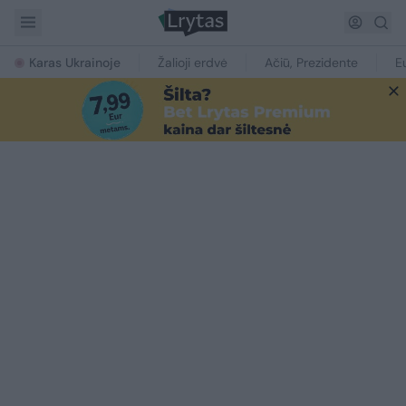
Karas Ukrainoje
Žalioji erdvė
Ačiū, Prezidente
E