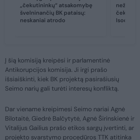
„čekutininkų“ atsakomybę
nežinau,
švelninančių BK pataisų:
čekiai at
neskaniai atrodo
Isodą
(1)
Į šią komisiją kreipėsi ir parlamentinė
Antikorupcijos komisija. Ji irgi prašo
išsiaiškinti, kiek BK projektą pasirašiusių
Seimo narių gali turėti interesų konfliktą.
Dar viename kreipimesi Seimo nariai Agnė
Bilotaitė, Giedrė Balčytytė, Agnė Širinskienė ir
Vitalijus Gailius prašo etikos sargų įvertinti, ar
projekto svarstymo procedūros TTK atitinka