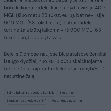
Siūloma nustatyti, kad padaryta turtinė žala
būtų laikoma didele, kai jos dydis viršija 400
MGL (šiuo metu 28 tūkst. eurų), bet neviršija
900 MGL (63 tūkst. eurų). Labai didele
turtine žala būtų laikoma virš 900 MGL (63
tūkst. eurų) padaryta žala.
Beje, siūlomose naujose BK pataisose ženkliai
išaugo dydžiai, nuo kurių būtų skaičiuojama
turtinė žala, taip pat nelieka atsakomybės už
neturtinę žalą.
Seimo Etikos ir procedūrų komisija
Skaidrinam
Baudžiamasis kodeksas (BK)
Rodyti daugiau žymių