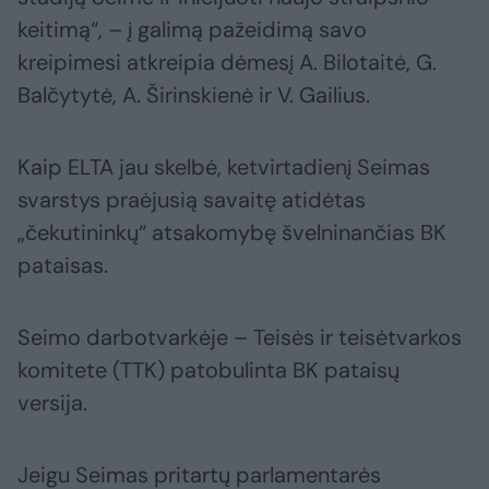
keitimą“, – į galimą pažeidimą savo
kreipimesi atkreipia dėmesį A. Bilotaitė, G.
Balčytytė, A. Širinskienė ir V. Gailius.
Kaip ELTA jau skelbė, ketvirtadienį Seimas
svarstys praėjusią savaitę atidėtas
„čekutininkų“ atsakomybę švelninančias BK
pataisas.
Seimo darbotvarkėje – Teisės ir teisėtvarkos
komitete (TTK) patobulinta BK pataisų
versija.
Jeigu Seimas pritartų parlamentarės