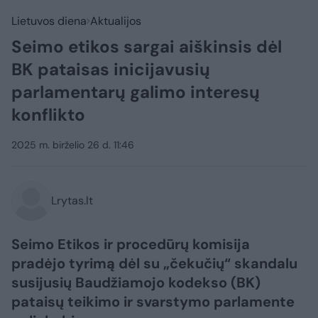
Lietuvos diena
Aktualijos
Seimo etikos sargai aiškinsis dėl
BK pataisas inicijavusių
parlamentarų galimo interesų
konflikto
2025 m. birželio 26 d. 11:46
Lrytas.lt
Seimo Etikos ir procedūrų komisija
pradėjo tyrimą dėl su „čekučių“ skandalu
susijusių Baudžiamojo kodekso (BK)
pataisų teikimo ir svarstymo parlamente