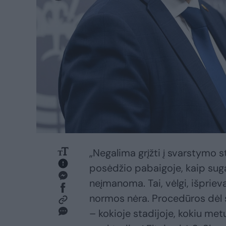
„Negalima grįžti į svarstymo s
posėdžio pabaigoje, kaip suga
neįmanoma. Tai, vėlgi, išprie
normos nėra. Procedūros dėl 
– kokioje stadijoje, kokiu met