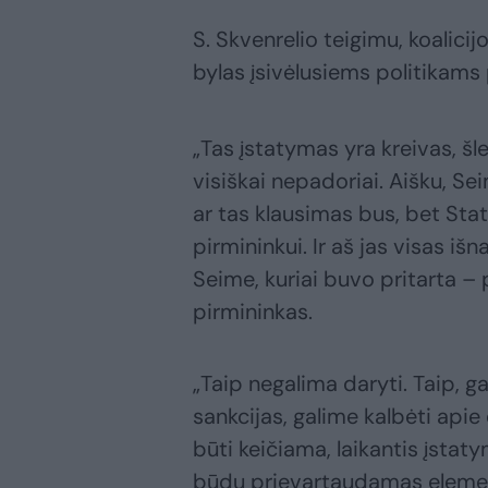
S. Skvenrelio teigimu, koalici
bylas įsivėlusiems politikams
„Tas įstatymas yra kreivas, šl
visiškai nepadoriai. Aišku, S
ar tas klausimas bus, bet St
pirmininkui. Ir aš jas visas iš
Seime, kuriai buvo pritarta –
pirmininkas.
„Taip negalima daryti. Taip, g
sankcijas, galime kalbėti apie
būti keičiama, laikantis įstat
būdu prievartaudamas element