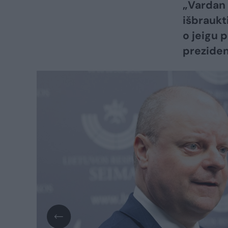
„Vardan 
išbraukt
o jeigu p
preziden