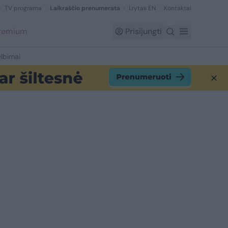
TV programa
Laikraščio prenumerata
Lrytas EN
Kontaktai
Premium
Prisijungti
lbimai