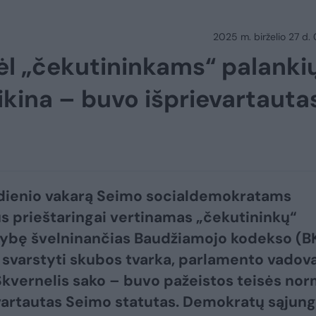
2025 m. birželio 27 d.
l „čekutininkams“ palanki
tikina – buvo išprievartauta
dienio vakarą Seimo socialdemokratams
s prieštaringai vertinamas „čekutininkų“
ybę švelninančias Baudžiamojo kodekso (B
 svarstyti skubos tvarka, parlamento vadov
Skvernelis sako – buvo pažeistos teisės no
evartautas Seimo statutas. Demokratų sąjun