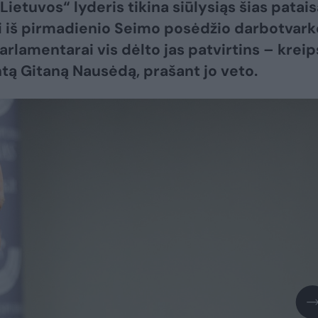
Lietuvos“ lyderis tikina siūlysiąs šias patai
i iš pirmadienio Seimo posėdžio darbotvark
arlamentarai vis dėlto jas patvirtins – kreips
tą Gitaną Nausėdą, prašant jo veto.