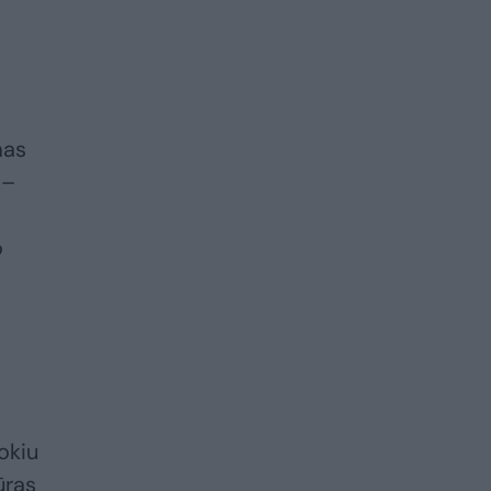
mas
 –
o
okiu
ūras