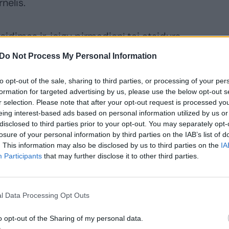
nelis.
idimas ir, jeigu pirmadienį tai atsidurs
i, nes tikrai yra padaryti neteisėti veiksmai – ne
Do Not Process My Personal Information
sitikinęs tuo“, – pabrėžė jis.
to opt-out of the sale, sharing to third parties, or processing of your per
formation for targeted advertising by us, please use the below opt-out s
ykusio plenarinio Seimo posėdžio pabaigoje,
r selection. Please note that after your opt-out request is processed y
eing interest-based ads based on personal information utilized by us or
 paprašė Seimo grįžti į BK pataisų svarstymo sta
disclosed to third parties prior to your opt-out. You may separately opt-
rkos. Vis tik, įstatymo pataisos po svarstymo jau 
losure of your personal information by third parties on the IAB’s list of
s socialdemokratų frakcijos žingsnis sulaukė aštri
. This information may also be disclosed by us to third parties on the
IA
Participants
that may further disclose it to other third parties.
si Vyriausybės nekompetencija NT reformos klaus
l Data Processing Opt Outs
o opt-out of the Sharing of my personal data.