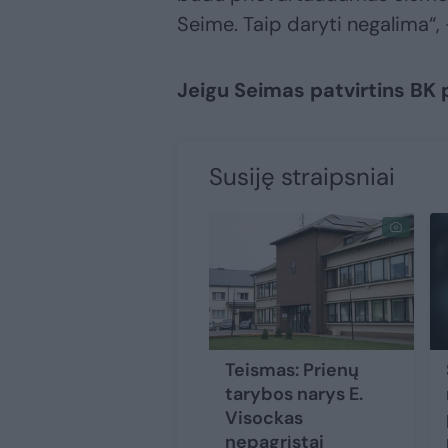
Seime. Taip daryti negalima“, –
Jeigu Seimas patvirtins BK p
Susiję straipsniai
Teismas: Prienų
tarybos narys E.
Visockas
nepagrįstai