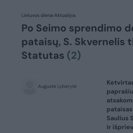
Lietuvos diena
Aktualijos
Po Seimo sprendimo dė
pataisų, S. Skvernelis 
Statutas
(2)
Ketvirta
Augustė Lyberytė
paprašiu
atsakom
pataisas
Saulius 
ir išpri