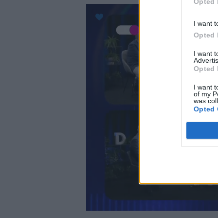
Opted 
I want t
Opted 
I want 
Advertis
Opted 
I want t
of my P
was col
Opted 