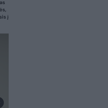
sas
ės,
is į