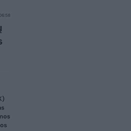
 06:58
ų
s
K)
as
rmos
gos