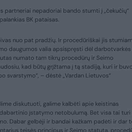
jos partneriai nepadoriai bando stumti į „čekučių“
 palankias BK pataisas.
eivas nuo pat pradžių. Ir procedūriškai jis stumia
eimo daugumos valia apsispręsti dėl darbotvarkės
atutas numato tam tikrų procedūrų ir Seimo
naudosiu, kad būtų grįžtama į tą stadiją, kuri ir buv
 po svarstymo“, – dėstė „Vardan Lietuvos“
alime diskutuoti, galime kalbėti apie keistinas
 dabartinio įstatymo netobulumą. Bet visa tai turi
ymo. Dabar gelbėji ir bandai kažkam padėti ir dar t
arius teisės principus ir Seimo statutą, proced