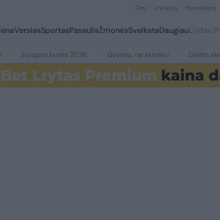
Orai
Lrytas.tv
Horoskopai
iena
Verslas
Sportas
Pasaulis
Žmonės
Sveikata
Daugiau
Lrytas 
e
Europos burės 2026
Gyvenu, ne skrolinu
Darbo ske