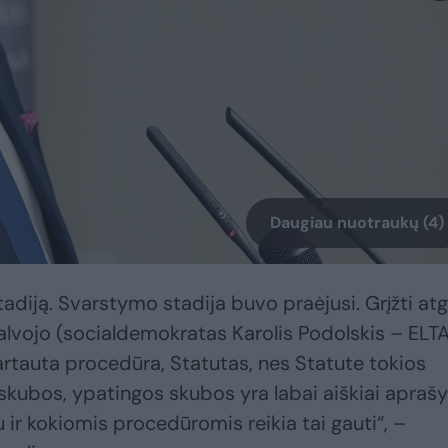
Daugiau nuotraukų (4)
tadiją. Svarstymo stadija buvo praėjusi. Grįžti atg
lvojo (socialdemokratas Karolis Podolskis – ELTA
vartauta procedūra, Statutas, nes Statute tokios
skubos, ypatingos skubos yra labai aiškiai apraš
u ir kokiomis procedūromis reikia tai gauti“, –