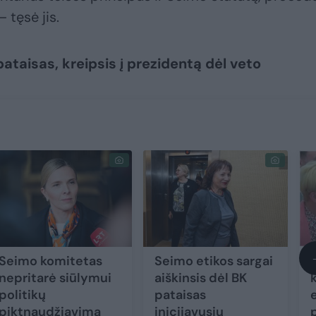
 tęsė jis.
ataisas, kreipsis į prezidentą dėl veto
Seimo komitetas
Seimo etikos sargai
nepritarė siūlymui
aiškinsis dėl BK
politikų
pataisas
piktnaudžiavimą
inicijavusių