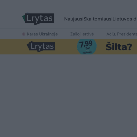
Naujausi
Skaitomiausi
Lietuvos d
Karas Ukrainoje
Žalioji erdvė
Ačiū, Prezident