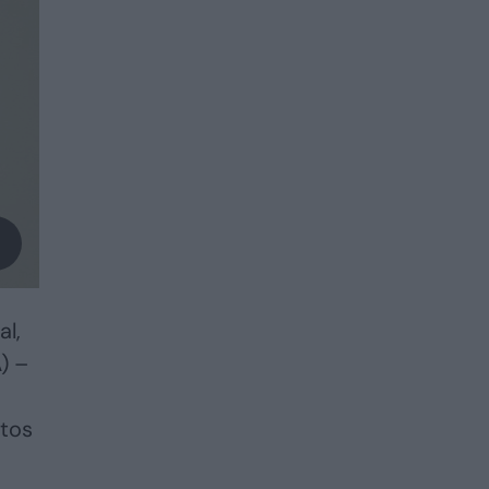
al,
) –
ytos