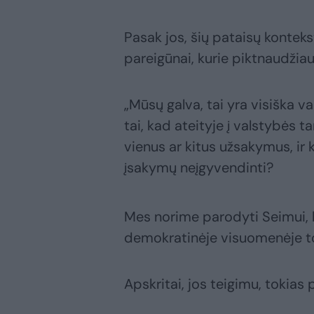
Pasak jos, šių pataisų kontekst
pareigūnai, kurie piktnaudžiau
„Mūsų galva, tai yra visiška v
tai, kad ateityje į valstybės 
vienus ar kitus užsakymus, ir 
įsakymų neįgyvendinti?
Mes norime parodyti Seimui, k
demokratinėje visuomenėje to 
Apskritai, jos teigimu, tokias 