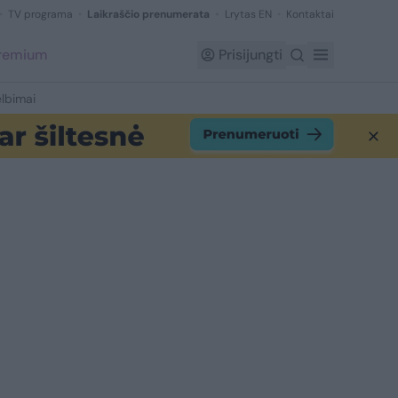
TV programa
Laikraščio prenumerata
Lrytas EN
Kontaktai
Premium
Prisijungti
lbimai