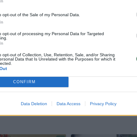
In
o opt-out of the Sale of my Personal Data.
In
to rūmų susirinkusi saujelė Lietuvos žaliųjų parti
to opt-out of processing my Personal Data for Targeted
olitikus įspėti, kad jų veiksmus visuomenė atidžia
ing.
In
 keli partijos nariai, rankose laikydami plakatus.
o opt-out of Collection, Use, Retention, Sale, and/or Sharing
ckui „nebūti D.Trumpu“.
ersonal Data that Is Unrelated with the Purposes for which it
lected.
Out
d žmonės nėra kvaili, supranta, kad Seimo intenci
CONFIRM
 čekiukų skandalo metu įsivėlė į tikrai garbės
Data Deletion
Data Access
Privacy Policy