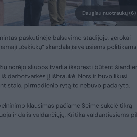
Daugiau nuotraukų (6)
imintas paskutinėje balsavimo stadijoje, gerokai
amąjį „čekiukų“ skandalą įsivėlusiems politikams
džių norėjo skubos tvarka išspręsti būtent šiandie
iš darbotvarkės jį išbraukė. Nors ir buvo likusi
ant stalo, pirmadienio rytą to nebuvo padaryta.
elninimo klausimas pačiame Seime sukėlė tikrą
oja ir dalis valdančiųjų. Kritika valdantiesiems pi