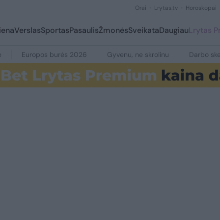
Orai
Lrytas.tv
Horoskopai
iena
Verslas
Sportas
Pasaulis
Žmonės
Sveikata
Daugiau
Lrytas 
e
Europos burės 2026
Gyvenu, ne skrolinu
Darbo ske