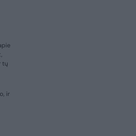
apie
,
 tų
, ir