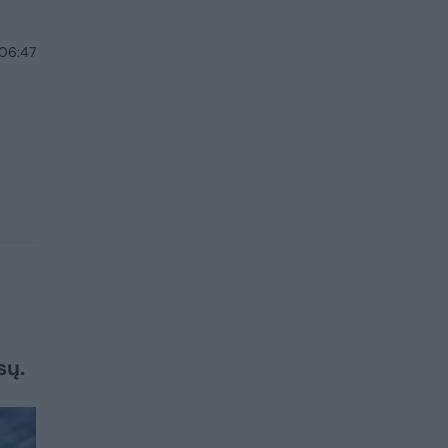
 06:47
sų.