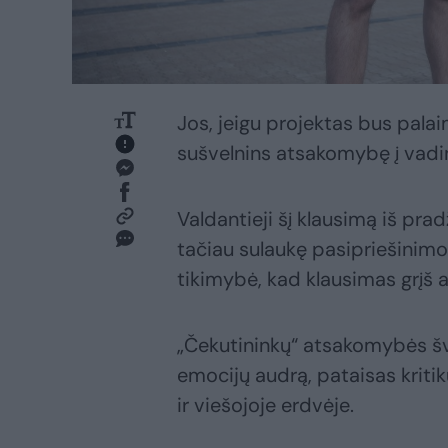
Jos, jeigu projektas bus pala
sušvelnins atsakomybę į vadin
Valdantieji šį klausimą iš pra
tačiau sulaukę pasipriešinimo 
tikimybė, kad klausimas grįš 
„Čekutininkų“ atsakomybės šv
emocijų audrą, pataisas kritiku
ir viešojoje erdvėje.