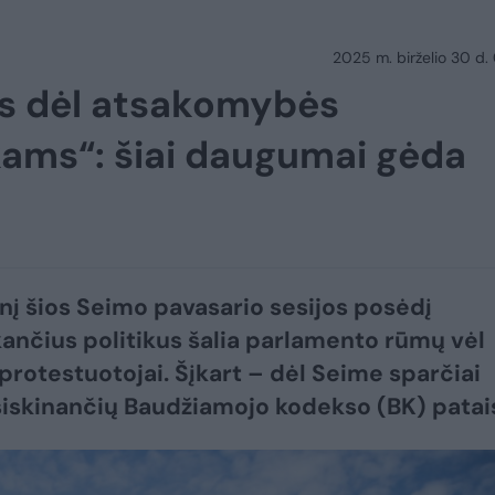
2025 m. birželio 30 d.
as dėl atsakomybės
kams“: šiai daugumai gėda
inį šios Seimo pavasario sesijos posėdį
ančius politikus šalia parlamento rūmų vėl
 protestuotojai. Šįkart – dėl Seime sparčiai
siskinančių Baudžiamojo kodekso (BK) patai