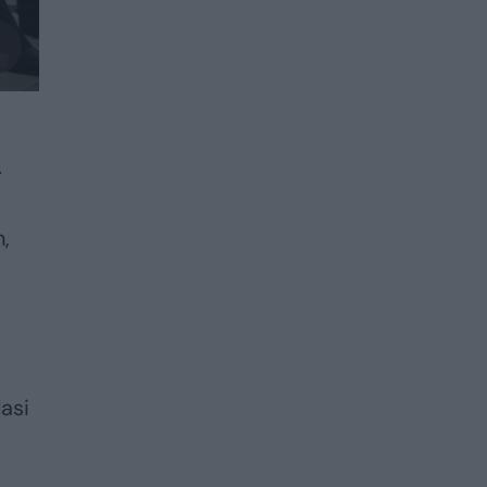
.
n,
lasi