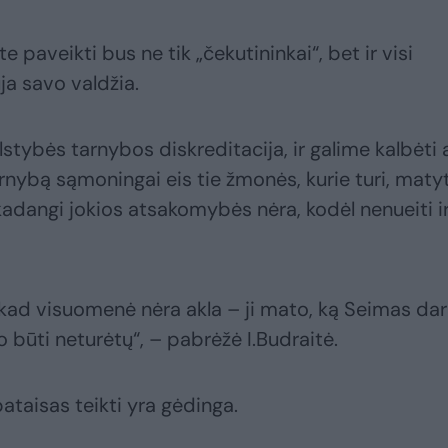
e paveikti bus ne tik „čekutininkai“, bet ir visi
ja savo valdžia.
alstybės tarnybos diskreditacija, ir galime kalbėti 
tarnybą sąmoningai eis tie žmonės, kurie turi, matyt
kadangi jokios atsakomybės nėra, kodėl nenueiti ir
ad visuomenė nėra akla – ji mato, ką Seimas daro
būti neturėtų“, – pabrėžė I.Budraitė.
pataisas teikti yra gėdinga.