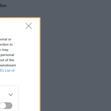
ndos
sonal or
ection to
ou may
 personal
out of the
 downstream
B’s List of