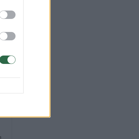
jos
i
ja