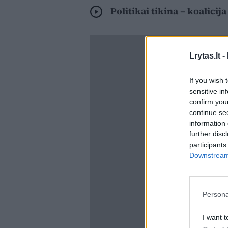
Politikai tikina – koalici
Lrytas.lt -
If you wish 
sensitive in
confirm you
continue se
information 
further disc
participants
Downstream 
Persona
I want t