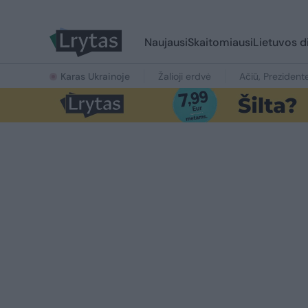
Naujausi
Skaitomiausi
Lietuvos d
Karas Ukrainoje
Žalioji erdvė
Ačiū, Prezident