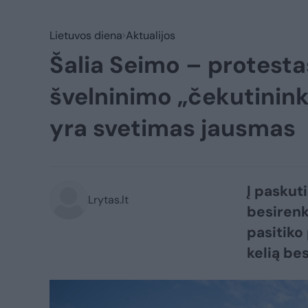
Lietuvos diena
Aktualijos
Šalia Seimo – protest
švelninimo „čekutinin
yra svetimas jausmas
Į paskut
Lrytas.lt
besirenk
pasitiko
kelią be