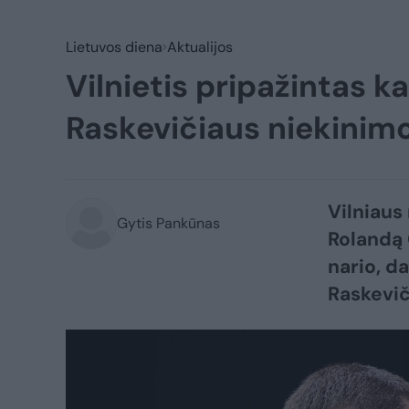
Lietuvos diena
Aktualijos
Vilnietis pripažintas k
Raskevičiaus niekinim
Vilniaus
Gytis Pankūnas
Rolandą 
nario, d
Raskevič