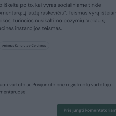
vo iškelta po to, kai vyras socialiniame tinkle
entarą: „į laužą raskevičiu“. Teismas vyrą išteisi
ikos, turinčios nusikaltimo požymių. Vėliau šį
acinės instancijos teismas.
Antanas Kandrotas-Celofanas
uoti vartotojai. Prisijunkite prie registruotų vartotojų
omentaruose!
Prisijungti komentatoria