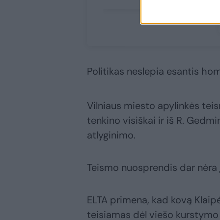
Politikas neslepia esantis ho
Vilniaus miesto apylinkės teism
tenkino visiškai ir iš R. Gedm
atlyginimo.
Teismo nuosprendis dar nėra įs
ELTA primena, kad kovą Klaipė
teisiamas dėl viešo kurstymo s