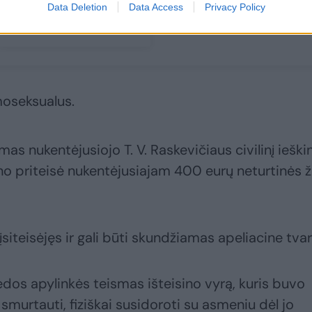
Data Deletion
Data Access
Privacy Policy
(1)
moseksualus.
as nukentėjusiojo T. V. Raskevičiaus civilinį ieškin
ino priteisė nukentėjusiajam 400 eurų neturtinės 
iteisėjęs ir gali būti skundžiamas apeliacine tvar
dos apylinkės teismas išteisino vyrą, kuris buvo
murtauti, fiziškai susidoroti su asmeniu dėl jo