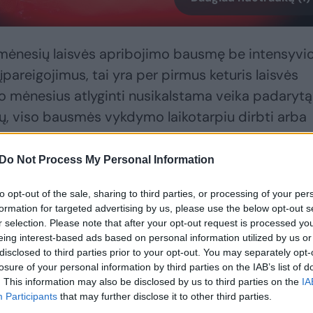
mėnesių laisvės apribojimo bausmę be intensyvi
t įpareigojimus, tai yra per pirmus keturis laisvės
mėnesius atlyginti nusikalstama veika padarytą
urų, viso bausmės vykdymo laikotarpiu dirbti arba
yboje.
Do Not Process My Personal Information
škelta po to, kai jis praėjusių metų rugsėjį iš
to opt-out of the sale, sharing to third parties, or processing of your per
yvio Antano Kandroto, pravarde Celofanas,
formation for targeted advertising by us, please use the below opt-out s
ros „Celofanas live“ pasidalino vaizdo įrašu, kur
r selection. Please note that after your opt-out request is processed y
eing interest-based ads based on personal information utilized by us or
s ir prie jo parašė komentarą: „Naikint tokius kai
disclosed to third parties prior to your opt-out. You may separately opt-
ėsta tegul išmatos kaip tas Raskevičius“.
losure of your personal information by third parties on the IAB’s list of
. This information may also be disclosed by us to third parties on the
IA
Participants
that may further disclose it to other third parties.