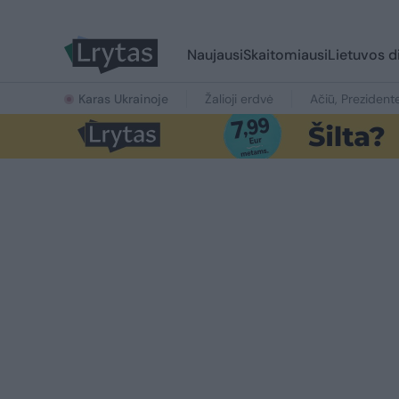
Naujausi
Skaitomiausi
Lietuvos d
Karas Ukrainoje
Žalioji erdvė
Ačiū, Prezident