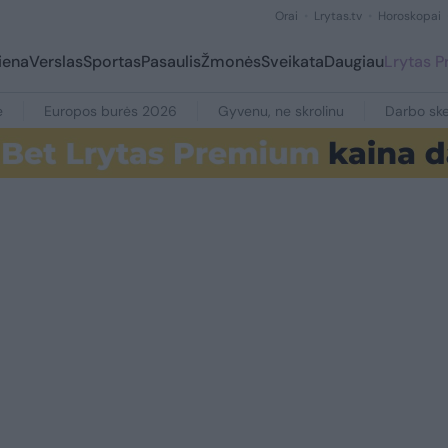
Orai
Lrytas.tv
Horoskopai
iena
Verslas
Sportas
Pasaulis
Žmonės
Sveikata
Daugiau
Lrytas 
e
Europos burės 2026
Gyvenu, ne skrolinu
Darbo ske