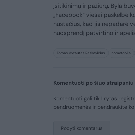
įsitikinimų ir pažiūrų. Byla bu
„Facebook“ viešai paskelbė kom
nustačius, kad jis nepadarė ve
nuosprendį patvirtino ir apeli
Tomas Vytautas Raskevičius
homofobija
Komentuoti po šiuo straipsniu
Komentuoti gali tik Lrytas registr
bendruomenės ir bendraukite k
Rodyti komentarus