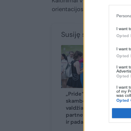
Kaltinimai vyrui buvo pateikti
orientacijos.
Persona
I want t
Susiję straipsniai
Opted 
I want t
Opted 
I want 
Advertis
Opted 
I want t
of my P
„Pride“ eitynėse
was col
skambėjo raginimai
Opted 
valdžiai dėl
partnerystės: imkite
ir padarykite
(1)