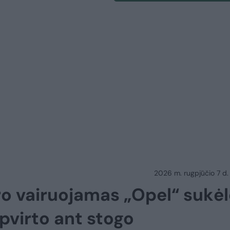
2026 m. rugpjūčio 7 d.
ro vairuojamas „Opel“ sukėl
pvirto ant stogo