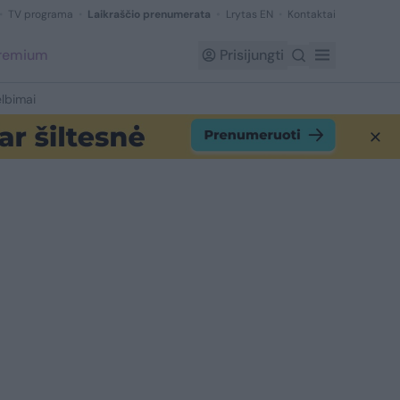
TV programa
Laikraščio prenumerata
Lrytas EN
Kontaktai
Premium
Prisijungti
lbimai