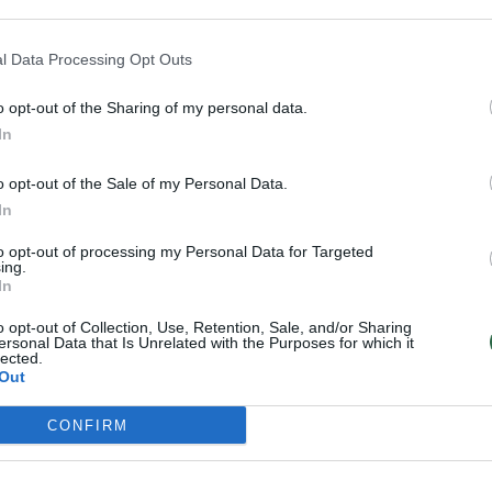
 dėl T. V. Raskevičiaus niekinimo dėl jo seksualinės
l Data Processing Opt Outs
o opt-out of the Sharing of my personal data.
In
o opt-out of the Sale of my Personal Data.
In
to opt-out of processing my Personal Data for Targeted
ing.
In
o opt-out of Collection, Use, Retention, Sale, and/or Sharing
ersonal Data that Is Unrelated with the Purposes for which it
Dar vienas R.
M. Matijošaitis
lected.
Žemaitaičio
traukiasi iš Laisvės
Out
kūlverstis:
partijos: kantrybės
CONFIRM
demonizuoti
taurę perpildė
„laisviečiai“ jau tapo
pozicija dėl Izraelio
aukščiausios prabos
(16)