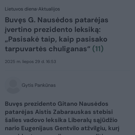
Lietuvos diena
Aktualijos
Buvęs G. Nausėdos patarėjas
įvertino prezidento leksiką:
„Pasisakė taip, kaip pasisako
tarpuvartės chuliganas“
(11)
2025 m. liepos 29 d. 16:53
Gytis Pankūnas
Buvęs prezidento Gitano Nausėdos
patarėjas Aistis Zabarauskas stebisi
šalies vadovo leksika Liberalų sąjūdžio
nario Eugenijaus Gentvilo atžvilgiu, kurį