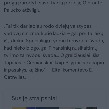
progą parodyti savo tvirtą poziciją Gintauto
Palucko atžvilgiu.
„Tai tik dar labiau rodo dviejų valstybės
vadovų cinizmą, kurie laukia – gal per tą laiką
išlįs kokia Specialiųjų tyrimų tarnybos išvada,
kad nieko blogo, gal Finansinių nusikaltimų
tyrimo tarnybos išvada... O greičiausiai išlįs
Tapinas ir Černiauskas kaip Pilypai iš kanapių
ir pasakys, ką žino“, – Eltai komentavo E.
Getnvilas.
Susiję straipsniai