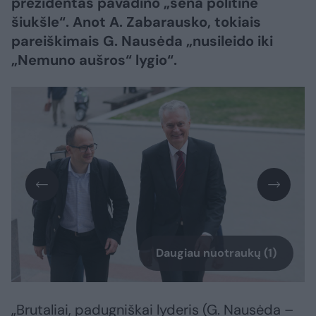
prezidentas pavadino „sena politine
šiukšle“. Anot A. Zabarausko, tokiais
pareiškimais G. Nausėda „nusileido iki
„Nemuno aušros“ lygio“.
Daugiau nuotraukų (1)
„Brutaliai, padugniškai lyderis (G. Nausėda –