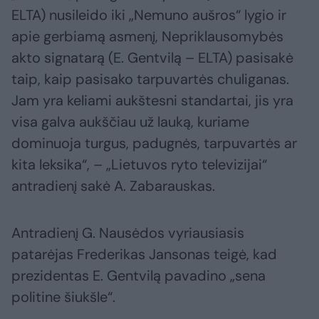
ELTA) nusileido iki „Nemuno aušros“ lygio ir
apie gerbiamą asmenį, Nepriklausomybės
akto signatarą (E. Gentvilą – ELTA) pasisakė
taip, kaip pasisako tarpuvartės chuliganas.
Jam yra keliami aukštesni standartai, jis yra
visa galva aukščiau už lauką, kuriame
dominuoja turgus, padugnės, tarpuvartės ar
kita leksika“, – „Lietuvos ryto televizijai“
antradienį sakė A. Zabarauskas.
Antradienį G. Nausėdos vyriausiasis
patarėjas Frederikas Jansonas teigė, kad
prezidentas E. Gentvilą pavadino „sena
politine šiukšle“.