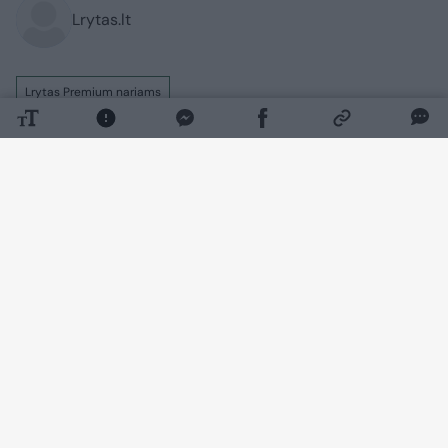
Lrytas.lt
Lrytas Premium nariams
„Ir tas, kas simpatizavo poniai Kazimirai, ir
tas, kas akmenį metė, visi turės ją
prisiminti. Ir prisimins šimtmečius“, – taip
apie anapilin iškeliavusią K.Prunskienę yra
kalbėjęs žinomas disidentas Viktoras
Petkus.