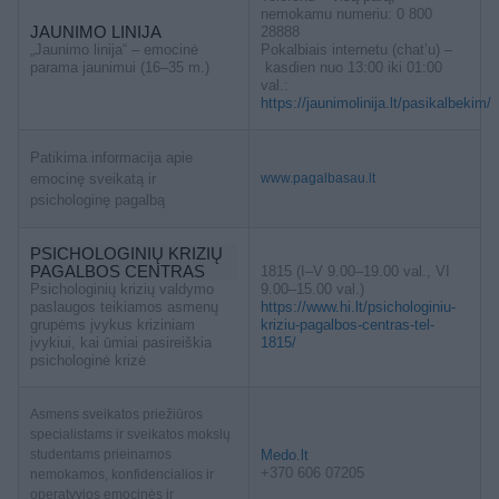
nemokamu numeriu: 0 800
JAUNIMO LINIJA
28888
„Jaunimo linija“ – emocinė
Pokalbiais internetu (chat’u) –
parama jaunimui (16–35 m.)
kasdien nuo 13:00 iki 01:00
val.:
https://jaunimolinija.lt/pasikalbekim/
Patikima informacija apie
emocinę sveikatą ir
www.pagalbasau.lt
psichologinę pagalbą
PSICHOLOGINIŲ KRIZIŲ
PAGALBOS CENTRAS
1815 (I–V 9.00–19.00 val., VI
Psichologinių krizių valdymo
9.00–15.00 val.)
paslaugos teikiamos asmenų
https://www.hi.lt/psichologiniu-
grupėms įvykus kriziniam
kriziu-pagalbos-centras-tel-
įvykiui, kai ūmiai pasireiškia
1815/
psichologinė krizė
Asmens sveikatos priežiūros
specialistams ir sveikatos mokslų
studentams prieinamos
Medo.lt
+370 606 07205
nemokamos, konfidencialios ir
operatyvios emocinės ir