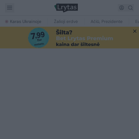
Karas Ukrainoje
Žalioji erdvė
Ačiū, Prezidente
E