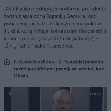
„Aš tik galiu perduoti, cituodamas prezidento
žodžius apie poną Eugenijų Gentvilą, kad
ponas Eugenijus Gentvilas yra sena politinė
šiukšlė, kurią rinkėjai kol kas pamiršo pakelti ir
išmesti į šiukšlių dėžę. Citatos pabaiga“, –
„Žinių radijui“ sakė F. Jansonas.
E. Gentvilas tikina – G. Nausėdai palanku
turėti pažeidžiamą premjerą: atsakė, kur
išlošia