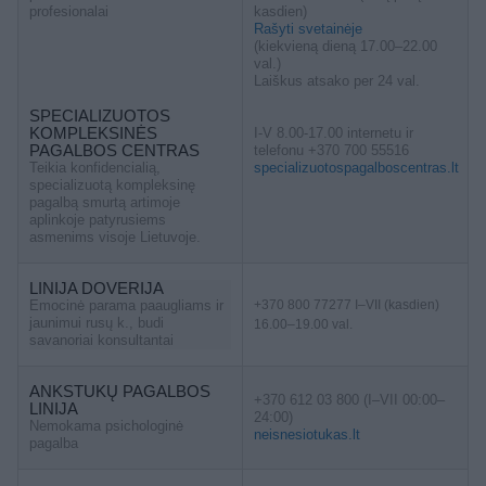
profesionalai
kasdien)
Rašyti svetainėje
(kiekvieną dieną 17.00–22.00
val.)
Laiškus atsako per 24 val.
SPECIALIZUOTOS
KOMPLEKSINĖS
I-V 8.00-17.00 internetu ir
PAGALBOS CENTRAS
telefonu +370 700 55516
Teikia konfidencialią,
specializuotospagalboscentras.lt
specializuotą kompleksinę
pagalbą smurtą artimoje
aplinkoje patyrusiems
asmenims visoje Lietuvoje.
LINIJA DOVERIJA
Emocinė parama paaugliams ir
+370 800 77277 I–VII (kasdien)
jaunimui rusų k., budi
16.00–19.00 val.
savanoriai konsultantai
ANKSTUKŲ PAGALBOS
+370 612 03 800 (I–VII 00:00–
LINIJA
24:00)
Nemokama psichologinė
neisnesiotukas.lt
pagalba