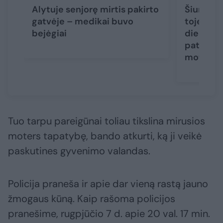
Alytuje senjorę mirtis pakirto
Šiurpūs 
gatvėje – medikai buvo
toje pači
bejėgiai
dieną ras
paties a
moterys
Tuo tarpu pareigūnai toliau tikslina mirusios
moters tapatybę, bando atkurti, ką ji veikė
paskutines gyvenimo valandas.
Policija praneša ir apie dar vieną rastą jauno
žmogaus kūną. Kaip rašoma policijos
pranešime, rugpjūčio 7 d. apie 20 val. 17 min.