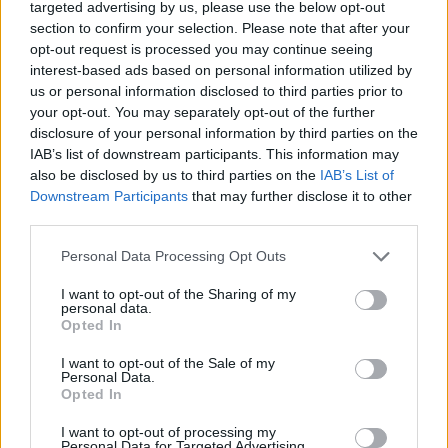
targeted advertising by us, please use the below opt-out
section to confirm your selection. Please note that after your
Daugiau nuotraukų (1)
opt-out request is processed you may continue seeing
interest-based ads based on personal information utilized by
us or personal information disclosed to third parties prior to
your opt-out. You may separately opt-out of the further
Kaip pranešė Vilniaus apskrities VPK,
disclosure of your personal information by third parties on the
rugpjūčio 7 d. apie 9 val. 10 min. Vilniuje,
IAB’s list of downstream participants. This information may
also be disclosed by us to third parties on the
IAB’s List of
Sodų g., automobilyje, rastas nenustatytos
Downstream Participants
that may further disclose it to other
tapatybės apie 25 m. amžiaus mirusios
third parties.
moters kūnas be išorinių smurto požymių.
Personal Data Processing Opt Outs
I want to opt-out of the Sharing of my
Lrytas
žiniomis, kūnas rastas
personal data.
Opted In
automobilio „Alfa Romeo“ priekinėje
sėdynėje. Automobilyje nejudančią moterį
I want to opt-out of the Sale of my
Personal Data.
pastebėjo praeiviai.
Opted In
I want to opt-out of processing my
Personal Data for Targeted Advertising.