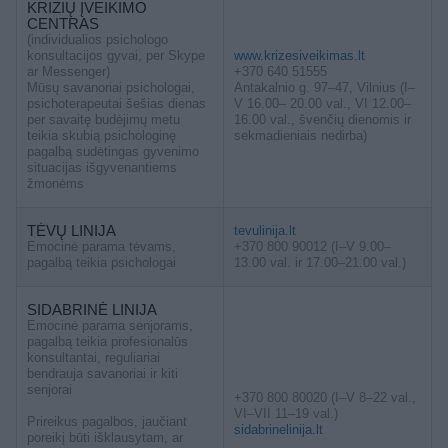
KRIZIŲ ĮVEIKIMO
CENTRAS
(individualios psichologo
konsultacijos gyvai, per Skype
www.krizesiveikimas.lt
ar Messenger)
+370 640 51555
Mūsų savanoriai psichologai,
Antakalnio g. 97–47, Vilnius (I–
psichoterapeutai šešias dienas
V 16.00– 20.00 val., VI 12.00–
per savaitę budėjimų metu
16.00 val., švenčių dienomis ir
teikia skubią psichologinę
sekmadieniais nedirba)
pagalbą sudėtingas gyvenimo
situacijas išgyvenantiems
žmonėms
TĖVŲ LINIJA
tevulinija.lt
Emocinė parama tėvams,
+370 800 90012 (I–V 9.00–
pagalbą teikia psichologai
13.00 val. ir 17.00–21.00 val.)
SIDABRINĖ LINIJA
Emocinė parama senjorams,
pagalbą teikia profesionalūs
konsultantai, reguliariai
bendrauja savanoriai ir kiti
senjorai
+370 800 80020 (I–V 8–22 val.,
VI–VII 11–19 val.)
Prireikus pagalbos, jaučiant
sidabrinelinija.lt
poreikį būti išklausytam, ar