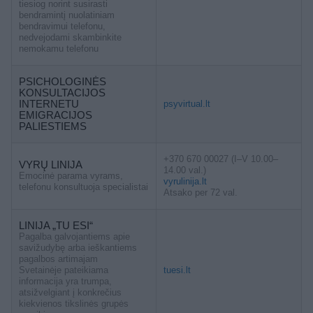
tiesiog norint susirasti
bendramintį nuolatiniam
bendravimui telefonu,
nedvejodami skambinkite
nemokamu telefonu
PSICHOLOGINĖS
KONSULTACIJOS
INTERNETU
psyvirtual.lt
EMIGRACIJOS
PALIESTIEMS
+370 670 00027 (I–V 10.00–
VYRŲ LINIJA
14.00 val.)
Emocinė parama vyrams,
vyrulinija.lt
telefonu konsultuoja specialistai
Atsako per 72 val.
LINIJA „TU ESI“
Pagalba galvojantiems apie
savižudybę arba ieškantiems
pagalbos artimajam
Svetainėje pateikiama
tuesi.lt
informacija yra trumpa,
atsižvelgiant į konkrečius
kiekvienos tikslinės grupės