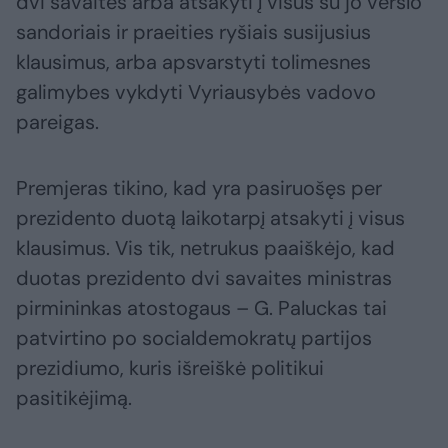
dvi savaites arba atsakyti į visus su jo verslo
sandoriais ir praeities ryšiais susijusius
klausimus, arba apsvarstyti tolimesnes
galimybes vykdyti Vyriausybės vadovo
pareigas.
Premjeras tikino, kad yra pasiruošęs per
prezidento duotą laikotarpį atsakyti į visus
klausimus. Vis tik, netrukus paaiškėjo, kad
duotas prezidento dvi savaites ministras
pirmininkas atostogaus – G. Paluckas tai
patvirtino po socialdemokratų partijos
prezidiumo, kuris išreiškė politikui
pasitikėjimą.