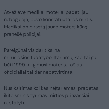
Atvažiavę medikai moteriai padėti jau
nebegalėjo, buvo konstatuota jos mirtis.
Medikai apie rastą jauno moters kūną
pranešė policijai.
Pareigūnai vis dar tikslina
mirusiosios tapatybę. Įtariama, kad tai gali
būti 1999 m. gimusi moteris, tačiau
oficicialiai tai dar nepatvirtinta.
Nusikaltimas kol kas neįtariamas, pradėtas
ikiteisminis tyrimas mirties priežasčiai
nustatyti.