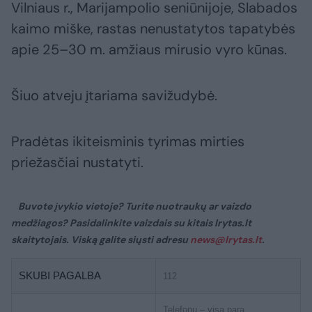
Vilniaus r., Marijampolio seniūnijoje, Slabados
kaimo miške, rastas nenustatytos tapatybės
apie 25–30 m. amžiaus mirusio vyro kūnas.
Šiuo atveju įtariama savižudybė.
Pradėtas ikiteisminis tyrimas mirties
priežasčiai nustatyti.
Buvote įvykio vietoje? Turite nuotraukų ar vaizdo
medžiagos? Pasidalinkite vaizdais su kitais lrytas.lt
skaitytojais. Viską galite siųsti adresu
news@lrytas.lt
.
SKUBI PAGALBA
112
Telefonu – visą parą,