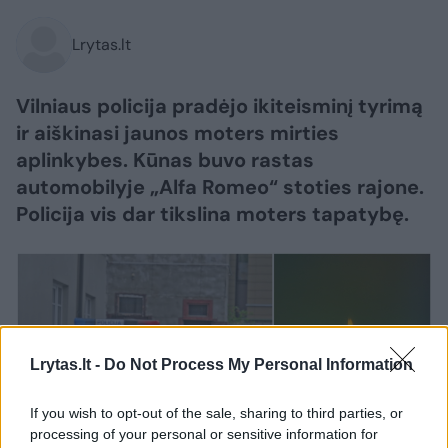
Lrytas.lt
Vilniaus policija pradėjo ikiteisminį tyrimą
ir aiškinasi jaunos moters mirties
aplinkybes. Kūnas buvo rastas
automobilyje „Alfa Romeo“ stoties rajone.
Policija vis dar tikslina moters tapatybę.
Lrytas.lt -
Do Not Process My Personal Information
If you wish to opt-out of the sale, sharing to third parties, or
processing of your personal or sensitive information for