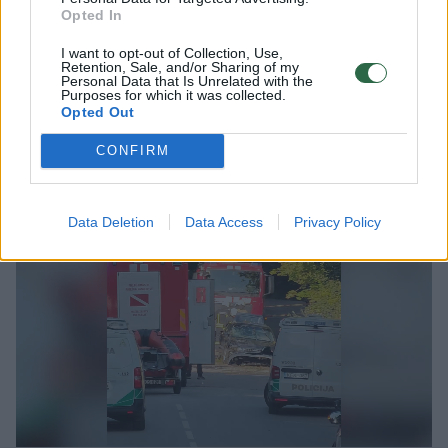
Žmonės kilo įtarimas, kad jaunai moteriai
Opted In
kažkas negerai, todėl jie iškvietė greitosios
I want to opt-out of Collection, Use,
Retention, Sale, and/or Sharing of my
pagalbos medikus.
Personal Data that Is Unrelated with the
Purposes for which it was collected.
Opted Out
Pamatykite filmuotą medžiagą: ištrauktas
CONFIRM
į tvenkinį įskriejęs automobilis
Data Deletion
Data Access
Privacy Policy