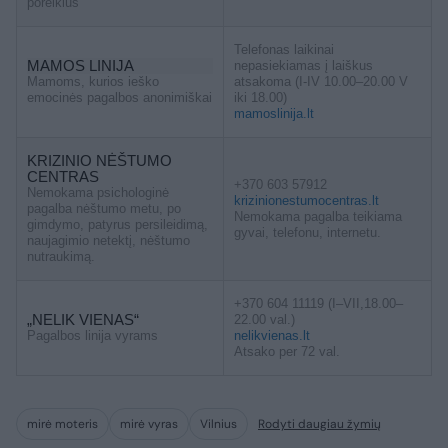
poreikius
Telefonas laikinai
MAMOS LINIJA
nepasiekiamas į laiškus
Mamoms, kurios ieško
atsakoma (I-IV 10.00–20.00 V
emocinės pagalbos anonimiškai
iki 18.00)
mamoslinija.lt
KRIZINIO NĖŠTUMO
CENTRAS
+370 603 57912
Nemokama psichologinė
krizinionestumocentras.lt
pagalba nėštumo metu, po
Nemokama pagalba teikiama
gimdymo, patyrus persileidimą,
gyvai, telefonu, internetu.
naujagimio netektį, nėštumo
nutraukimą.
+370 604 11119 (I–VII,18.00–
„NELIK VIENAS“
22.00 val.)
Pagalbos linija vyrams
nelikvienas.lt
Atsako per 72 val.
mirė moteris
mirė vyras
Vilnius
Rodyti daugiau žymių