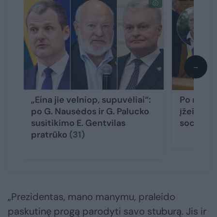
→
„Eina jie velniop, supuvėliai“:
Po riebi
po G. Nausėdos ir G. Palucko
įžeidimų 
susitikimo E. Gentvilas
socialin
pratrūko
(31)
„Prezidentas, mano manymu, praleido
paskutinę progą parodyti savo stuburą. Jis ir