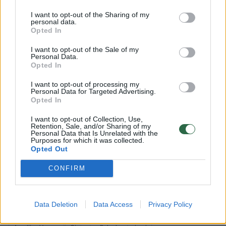
tyrimus atlieka Finansinių nusikaltimų tyrimo
I want to opt-out of the Sharing of my
tarnyba bei Specialiųjų tyrimų tarnyba.
personal data.
Opted In
I want to opt-out of the Sale of my
Savo ruožtu prezidentas G. Nausėda
Personal Data.
Opted In
premjerui G. Paluckui pasiūlė per ateinančias
dvi savaites arba atsakyti į visus su jo verslo
I want to opt-out of processing my
Personal Data for Targeted Advertising.
sandoriais ir praeities ryšiais susijusius
Opted In
klausimus, arba apsvarstyti tolimesnes
I want to opt-out of Collection, Use,
Retention, Sale, and/or Sharing of my
galimybes vykdyti Vyriausybės vadovo
Personal Data that Is Unrelated with the
Purposes for which it was collected.
pareigas.
Opted Out
CONFIRM
Visgi, ketvirtadienį G. Paluckas pranešė
atsistatydinantis.
Data Deletion
Data Access
Privacy Policy