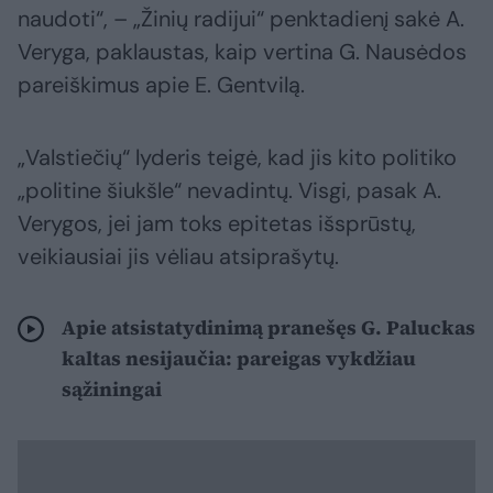
naudoti“, – „Žinių radijui“ penktadienį sakė A.
Veryga, paklaustas, kaip vertina G. Nausėdos
pareiškimus apie E. Gentvilą.
„Valstiečių“ lyderis teigė, kad jis kito politiko
„politine šiukšle“ nevadintų. Visgi, pasak A.
Verygos, jei jam toks epitetas išsprūstų,
veikiausiai jis vėliau atsiprašytų.
Apie atsistatydinimą pranešęs G. Paluckas
kaltas nesijaučia: pareigas vykdžiau
sąžiningai