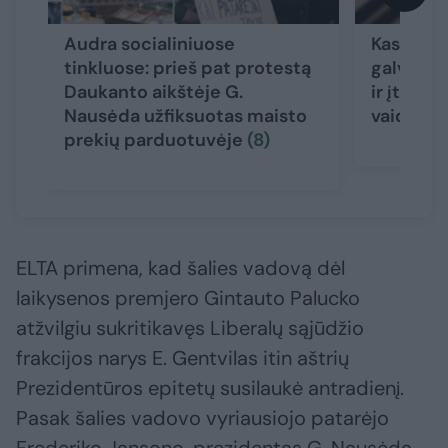
Audra socialiniuose
Kas suka
tinkluose: prieš pat protestą
galvose:
Daukanto aikštėje G.
ir įtarti
Nausėda užfiksuotas maisto
vaidmu
prekių parduotuvėje
(8)
ELTA primena, kad šalies vadovą dėl
laikysenos premjero Gintauto Palucko
atžvilgiu sukritikavęs Liberalų sąjūdžio
frakcijos narys E. Gentvilas itin aštrių
Prezidentūros epitetų susilaukė antradienį.
Pasak šalies vadovo vyriausiojo patarėjo