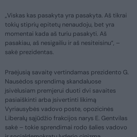
„Viskas kas pasakyta yra pasakyta. Aš tikrai
tokių stiprių epitetų nenaudoju, bet yra
momentai kada aš turiu pasakyti. Aš
pasakiau, aš nesigailiu ir aš nesiteisinu“, –
sakė prezidentas.
Praėjusią savaitę vertindamas prezidento G.
Nausėdos sprendimą skandaluose
įsivėlusiam premjerui duoti dvi savaites
pasiaiškinti arba įsivertinti likimą
Vyriausybės vadovo poste, opozicinės
Liberalų sąjūdžio frakcijos narys E. Gentvilas
sakė – tokie sprendimai rodo šalies vadovo
ir socialdemokratų lyderio cinizmą.