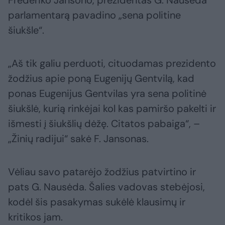
Frederiko Jansono, prezidentas G. Nausėda
parlamentarą pavadino „sena politine
šiukšle“.
„Aš tik galiu perduoti, cituodamas prezidento
žodžius apie poną Eugenijų Gentvilą, kad
ponas Eugenijus Gentvilas yra sena politinė
šiukšlė, kurią rinkėjai kol kas pamiršo pakelti ir
išmesti į šiukšlių dėžę. Citatos pabaiga“, –
„Žinių radijui“ sakė F. Jansonas.
Vėliau savo patarėjo žodžius patvirtino ir
pats G. Nausėda. Šalies vadovas stebėjosi,
kodėl šis pasakymas sukėlė klausimų ir
kritikos jam.