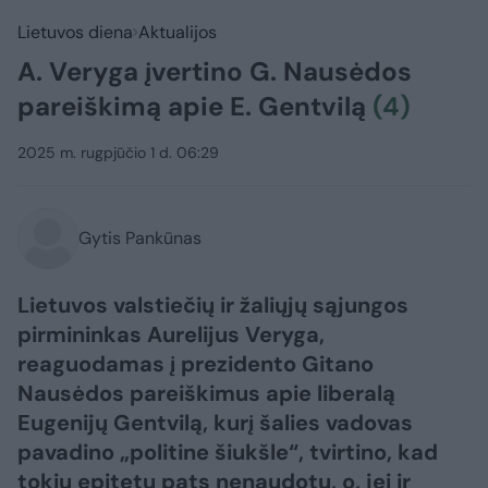
Lietuvos diena
Aktualijos
A. Veryga įvertino G. Nausėdos
pareiškimą apie E. Gentvilą
(4)
2025 m. rugpjūčio 1 d. 06:29
Gytis Pankūnas
Lietuvos valstiečių ir žaliųjų sąjungos
pirmininkas Aurelijus Veryga,
reaguodamas į prezidento Gitano
Nausėdos pareiškimus apie liberalą
Eugenijų Gentvilą, kurį šalies vadovas
pavadino „politine šiukšle“, tvirtino, kad
tokių epitetų pats nenaudotų, o, jei ir