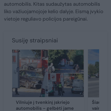
automobilis. Kitas sudaužytas automobilis
liko važiuojamojoje kelio dalyje. Eismą įvykio
vietoje reguliavo policijos pareigūnai.
Susiję straipsniai
Vilniuje į tvenkinį įskriejo
Šiauliuo
automobilis – gelbėti jame
vairuoja