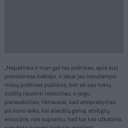
„Nepatinka ir man gal tas politikas, apie kurį
prezidentas kalbėjo, ir labai jau nesutampo
mūsų politinės pažiūros, bet aš sau tokių
žodžių naudoti neleisčiau, o jeigu
panaudočiau, tikriausiai, kad atsiprašyčiau
po kurio laiko, kai atauštų galvą, atslūgtų
emocijos, nes suprantu, kad kai kas užkabina,
supyksta ir norisi kažkaip atsikirsti.