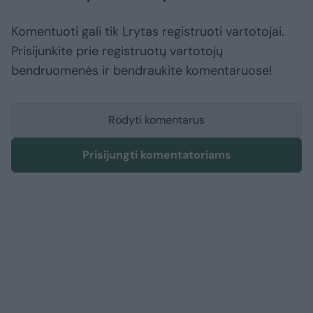
Komentuoti gali tik Lrytas registruoti vartotojai.
Prisijunkite prie registruotų vartotojų
bendruomenės ir bendraukite komentaruose!
Rodyti komentarus
Prisijungti komentatoriams