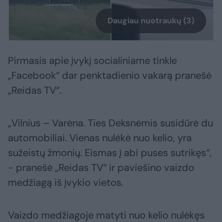
Daugiau nuotraukų (3)
Pirmasis apie įvykį socialiniame tinkle
„Facebook“ dar penktadienio vakarą pranešė
„Reidas TV“.
„Vilnius – Varėna. Ties Deksnėmis susidūrė du
automobiliai. Vienas nulėkė nuo kelio, yra
sužeistų žmonių. Eismas į abi puses sutrikęs“,
- pranešė „Reidas TV“ ir paviešino vaizdo
medžiagą iš įvykio vietos.
Vaizdo medžiagoje matyti nuo kelio nulėkęs