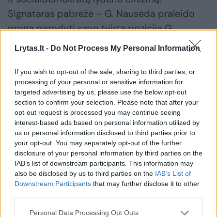
Signataras pabrėžė – G. Nausėda praleido
progą parodyti savo tvirtą poziciją G.
Palucko atžvilgiu.
Lrytas.lt -
Do Not Process My Personal Information
If you wish to opt-out of the sale, sharing to third parties, or
„Prezidentas, mano manymu, praleido
processing of your personal or sensitive information for
paskutinę progą parodyti savo stuburą. Jis ir
targeted advertising by us, please use the below opt-out
toliau demonstruoja savo
section to confirm your selection. Please note that after your
opt-out request is processed you may continue seeing
minkštakūniškumą“, – dėstė jis.
interest-based ads based on personal information utilized by
us or personal information disclosed to third parties prior to
your opt-out. You may separately opt-out of the further
Per pastaruosius porą mėnesių viešojoje
disclosure of your personal information by third parties on the
erdvėje pasirodo vis nauji žurnalistiniai
IAB’s list of downstream participants. This information may
also be disclosed by us to third parties on the
IAB’s List of
tyrimai apie G. Palucką bei jo praeitį, verslo
Downstream Participants
that may further disclose it to other
ryšius bei įtartinus sandorius. Dėl dalyje
third parties.
tyrimų paviešintos informacijos ikiteisminius
Personal Data Processing Opt Outs