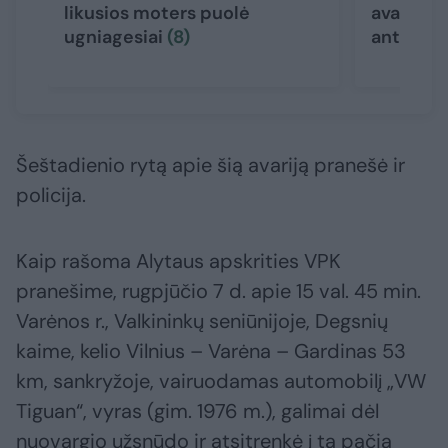
likusios moters puolė
avariją –
ugniagesiai
(8)
ant stog
Šeštadienio rytą apie šią avariją pranešė ir
policija.
Kaip rašoma Alytaus apskrities VPK
pranešime, rugpjūčio 7 d. apie 15 val. 45 min.
Varėnos r., Valkininkų seniūnijoje, Degsnių
kaime, kelio Vilnius – Varėna – Gardinas 53
km, sankryžoje, vairuodamas automobilį „VW
Tiguan“, vyras (gim. 1976 m.), galimai dėl
nuovargio užsnūdo ir atsitrenkė į ta pačia