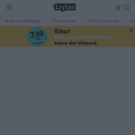
Karas Ukrainoje
Žalioji erdvė
Ačiū, Prezidente
E