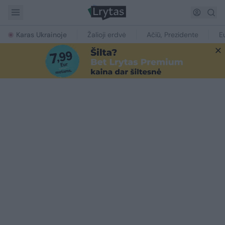
Karas Ukrainoje
Žalioji erdvė
Ačiū, Prezidente
E