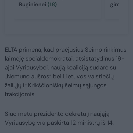
Ruginienei
(18)
giminės
ELTA primena, kad praėjusius Seimo rinkimus
laimėję socialdemokratai, atsistatydinus 19-
ajai Vyriausybei, naują koaliciją sudarė su
„Nemuno aušros“ bei Lietuvos valstiečių,
žaliųjų ir Krikščioniškų šeimų sąjungos
frakcijomis.
Šiuo metu prezidento dekretu į naująją
Vyriausybę yra paskirta 12 ministrų iš 14.