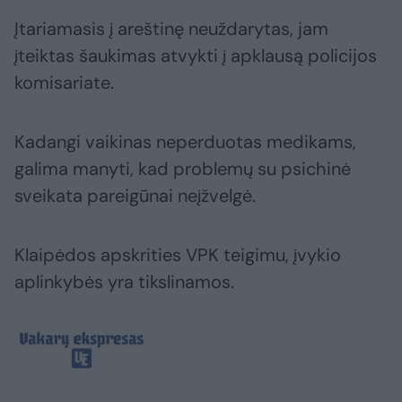
Įtariamasis į areštinę neuždarytas, jam
įteiktas šaukimas atvykti į apklausą policijos
komisariate.
Kadangi vaikinas neperduotas medikams,
galima manyti, kad problemų su psichinė
sveikata pareigūnai neįžvelgė.
Klaipėdos apskrities VPK teigimu, įvykio
aplinkybės yra tikslinamos.