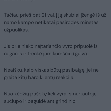
Tačiau prieš pat 21 val. į ją skubiai įžengė iš už
namo kampo netikėtai pasirodęs minėtas
užpuolikas.
Jis prie nieko neįtariančio vyro pripuolė iš
nugaros ir trenkė jam kumščiu į galvą.
Neaišku, kaip viskas būtų pasibaigę, jei ne
greita kitų baro klientų reakcija.
Nuo kėdžių pašokę keli vyrai smurtautoją
sučiupo ir paguldė ant grindinio.