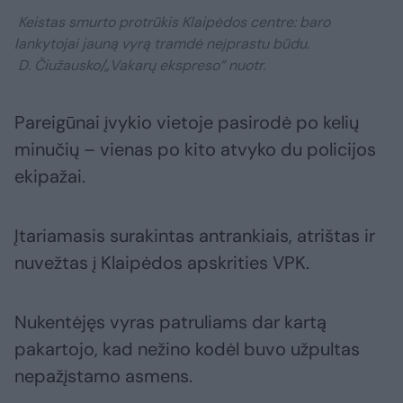
Keistas smurto protrūkis Klaipėdos centre: baro
lankytojai jauną vyrą tramdė neįprastu būdu.
D. Čiužausko/„Vakarų ekspreso“ nuotr.
Pareigūnai įvykio vietoje pasirodė po kelių
minučių – vienas po kito atvyko du policijos
ekipažai.
Įtariamasis surakintas antrankiais, atrištas ir
nuvežtas į Klaipėdos apskrities VPK.
Nukentėjęs vyras patruliams dar kartą
pakartojo, kad nežino kodėl buvo užpultas
nepažįstamo asmens.