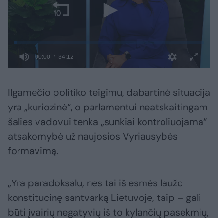
Ilgamečio politiko teigimu, dabartinė situacija
yra „kuriozinė“, o parlamentui neatskaitingam
šalies vadovui tenka „sunkiai kontroliuojama“
atsakomybė už naujosios Vyriausybės
formavimą.
„Yra paradoksalu, nes tai iš esmės laužo
konstitucinę santvarką Lietuvoje, taip – gali
būti įvairių negatyvių iš to kylančių pasekmių,