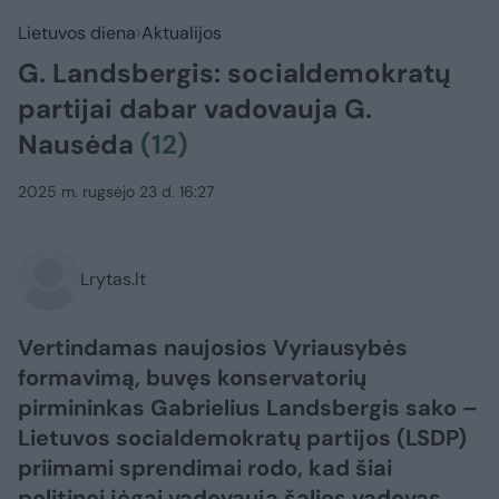
Lietuvos diena
Aktualijos
G. Landsbergis: socialdemokratų
partijai dabar vadovauja G.
Nausėda
(12)
2025 m. rugsėjo 23 d. 16:27
Lrytas.lt
Vertindamas naujosios Vyriausybės
formavimą, buvęs konservatorių
pirmininkas Gabrielius Landsbergis sako –
Lietuvos socialdemokratų partijos (LSDP)
priimami sprendimai rodo, kad šiai
politinei jėgai vadovauja šalies vadovas