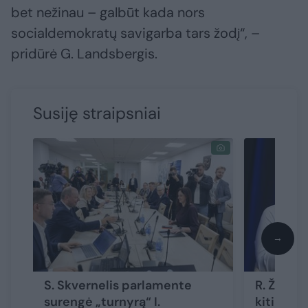
bet nežinau – galbūt kada nors
socialdemokratų savigarba tars žodį“, –
pridūrė G. Landsbergis.
Susiję straipsniai
→
S. Skvernelis parlamente
R. Žemait
surengė „turnyrą“ I.
kiti žymū