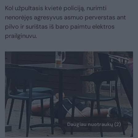
Kol užpultasis kvietė policiją, nurimti
nenorėjęs agresyvus asmuo perverstas ant
pilvo ir surištas iš baro paimtu elektros
prailginuvu.
Daugiau nuotraukų (2)