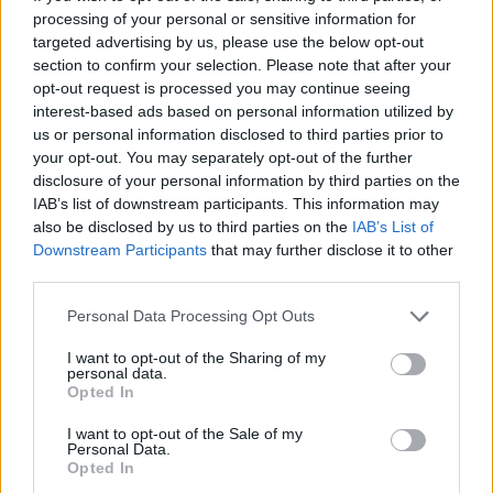
processing of your personal or sensitive information for
2026 m. rugpjūčio 7 d. 07:17
targeted advertising by us, please use the below opt-out
section to confirm your selection. Please note that after your
opt-out request is processed you may continue seeing
interest-based ads based on personal information utilized by
Darius Čiužauskas
us or personal information disclosed to third parties prior to
your opt-out. You may separately opt-out of the further
disclosure of your personal information by third parties on the
Klaipėdos policininkai aiškinasi, kas jauną
IAB’s list of downstream participants. This information may
vyrą paskatino netikėtai pulti mušti
also be disclosed by us to third parties on the
IAB’s List of
pačiame miesto centre esančiame bare
Downstream Participants
that may further disclose it to other
ramiai laiką leidusį nepažįstamą gerokai
third parties.
vyresnį asmenį.
Personal Data Processing Opt Outs
I want to opt-out of the Sharing of my
personal data.
Opted In
I want to opt-out of the Sale of my
Personal Data.
Opted In