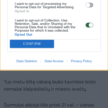
I want to opt-out of processing my
Personal Data for Targeted Advertising.
Opted In
I want to opt-out of Collection, Use,
Retention, Sale, and/or Sharing of my
Daugiau nuotraukų (2)
Personal Data that Is Unrelated with the
Purposes for which it was collected.
Opted Out
Smurtinis nusikaltimas uostamiesčio centre
CONFIRM
esančioje Martyno Mažvydo pėsčiųjų alėjoje
įvykdytas trečiadienio (rugpjūčio 5 d.)
Data Deletion
Data Access
Privacy Policy
vakarą.
Tuo metu šiltą vakarą lauko kavinėse leido
nemažai klaipėdiečių ir miesto svečių.
Šurmulys alėjoje kilo prieš 21 val. – vienas