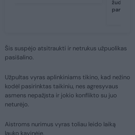
žudikas g
pareigū
Šis suspėjo atsitraukti ir netrukus užpuolikas
pasišalino.
Užpultas vyras aplinkiniams tikino, kad nežino
kodėl pasirinktas taikiniu, nes agresyvaus
asmens nepažįsta ir jokio konflikto su juo
neturėjo.
Aistroms nurimus vyras toliau leido laiką
lauko kavinėje.