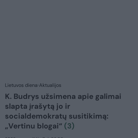
Lietuvos diena
Aktualijos
K. Budrys užsimena apie galimai
slapta įrašytą jo ir
socialdemokratų susitikimą:
„Vertinu blogai“
(3)