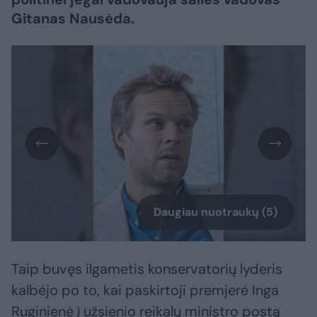
Gitanas Nausėda.
Daugiau nuotraukų (5)
Taip buvęs ilgametis konservatorių lyderis
kalbėjo po to, kai paskirtoji premjerė Inga
Ruginienė į užsienio reikalų ministro postą