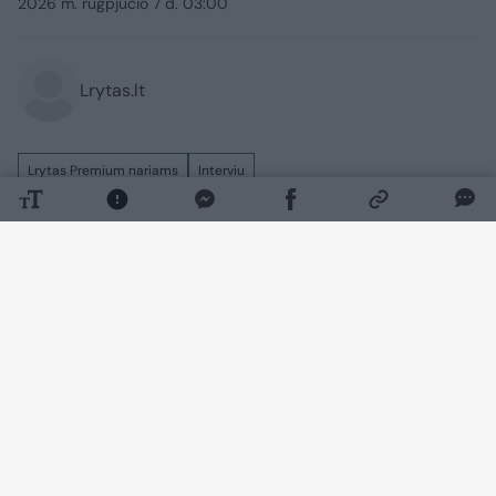
2026 m. rugpjūčio 7 d. 03:00
Lrytas.lt
Lrytas Premium nariams
Interviu
Formuojant XXI-ąją Vyriausybę Kęstučio
Budrio pavardė buvo aptarinėjama bene
plačiausiai – diskutuota, ar aštrios savų
kritikos sulaukiančiam užsienio reikalų
ministrui neteks atsisveikinti su postu.
Tačiau pastabų jį į postą delegavusiai
partijai turi ir pats K. Budrys.