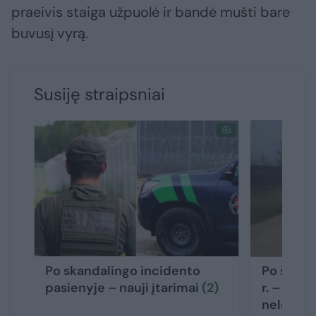
praeivis staiga užpuolė ir bandė mušti bare
buvusį vyrą.
Susiję straipsniai
Po skandalingo incidento
Po šeimo
pasienyje – nauji įtarimai
(2)
r. – nauj
nelegalu