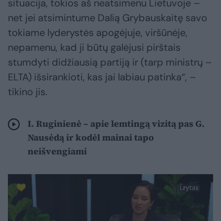
situacija, tokios aš neatsimenu Lietuvoje –
net jei atsimintume Dalią Grybauskaitę savo
tokiame lyderystės apogėjuje, viršūnėje,
nepamenu, kad ji būtų galėjusi pirštais
stumdyti didžiausią partiją ir (tarp ministrų –
ELTA) išsirankioti, kas jai labiau patinka“, –
tikino jis.
I. Ruginienė – apie lemtingą vizitą pas G.
Nausėdą ir kodėl mainai tapo
neišvengiami