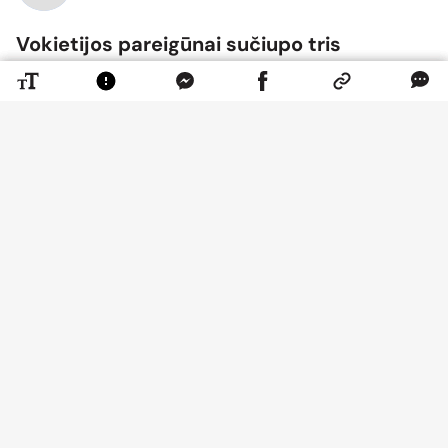
Vokietijos pareigūnai sučiupo tris
Bangladešo piliečius, neteisėtai kirtusius
sieną iš Lenkijos. Migrantai buvo grąžinti
lenkams, šie, paaiškėjus, kad į jų šalį
trijulė atvyko iš Lietuvos, vyrus perdavė
mūsų šalies pareigūnams. Tikėtina, kad ir
Lietuvoje neužsibuvo, nes buvo išsiųsti į
Latviją, kur neteistai įsibrovė iš
Baltarusijos.