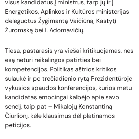
visus kandidatus į ministrus, tarp jų ir į
Energetikos, Aplinkos ir Kultūros ministerijas
deleguotus Žygimantą Vaičiūną, Kastytį
Žuromską bei I. Adomavičių.
Tiesa, pastarasis yra viešai kritikuojamas, nes
esą neturi reikalingos patirties bei
kompetencijos. Politikas aštrios kritikos
sulaukė ir po trečiadienio rytą Prezidentūroje
vykusios spaudos konferencijos, kurios metu
kandidatas emocingai kalbėjo apie savo
senelį, taip pat – Mikalojų Konstantiną
Čiurlionį, kėlė klausimus dėl platinamos
peticijos.