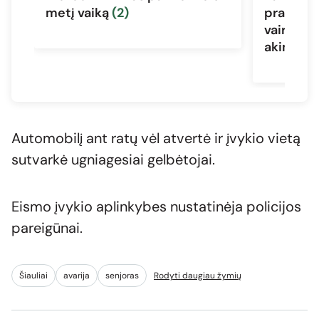
metį vaiką
(2)
prabilo 
vairuotoj
akimirks
Automobilį ant ratų vėl atvertė ir įvykio vietą
sutvarkė ugniagesiai gelbėtojai.
Eismo įvykio aplinkybes nustatinėja policijos
pareigūnai.
Šiauliai
avarija
senjoras
Rodyti daugiau žymių