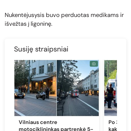
Nukentėjusysis buvo perduotas medikams ir
išvežtas į ligoninę.
Susiję straipsniai
Vilniaus centre
Po 3 gyv
motociklininkas partrenkė 5-
kaktomuš