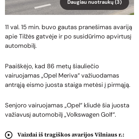
Daugiau nuotraukų (3)
11 val. 15 min. buvo gautas pranešimas avariją
apie Tilžės gatvėje ir po susidūrimo apvirtusį
automobilį.
Paaiškėjo, kad 86 metų šiauliečio
vairuojamas „Opel Meriva“ važiuodamas
antrąją eismo juosta staiga metėsi į pirmąją.
Senjoro vairuojamas „Opel“ kliudė šia juosta
važiavusį automobilį „Volkswagen Golf“.
Vaizdai iš tragiškos avarijos Vilniaus r.: