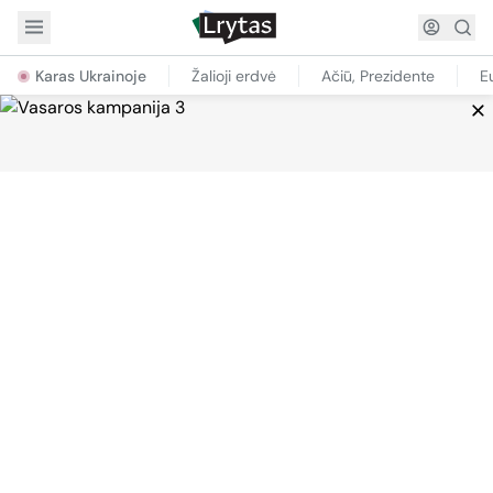
Karas Ukrainoje
Žalioji erdvė
Ačiū, Prezidente
E