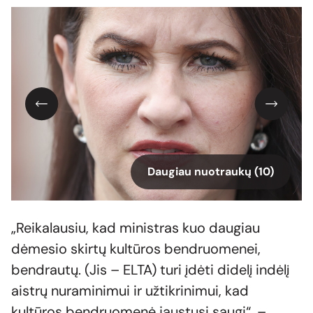
Daugiau nuotraukų (10)
„Reikalausiu, kad ministras kuo daugiau
dėmesio skirtų kultūros bendruomenei,
bendrautų. (Jis – ELTA) turi įdėti didelį indėlį
aistrų nuraminimui ir užtikrinimui, kad
kultūros bendruomenė jaustųsi saugi“, –