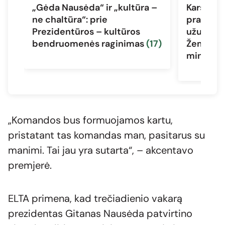
„Gėda Nausėda“ ir „kultūra –
Karšta V
ne chaltūra“: prie
pradžia: 
Prezidentūros – kultūros
užuomina
bendruomenės raginimas
(17)
Žemaitai
ministr
„Komandos bus formuojamos kartu,
pristatant tas komandas man, pasitarus su
manimi. Tai jau yra sutarta“, – akcentavo
premjerė.
ELTA primena, kad trečiadienio vakarą
prezidentas Gitanas Nausėda patvirtino