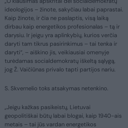
„O klausimas apskritai dėl socialdemokratų
ideologijos – žinote, sakyčiau labai paprastai.
Kaip žinote, ir čia ne paslaptis, visą laiką
dirbau kaip energetikos profesionalas – tą ir
darysiu. Ir jeigu yra aplinkybių, kurios verčia
daryti tam tikrus pasirinkimus – tai tenka ir
daryti“, – aiškino jis, veikiausiai omenyje
turėdamas socialdemokratų iškeltą sąlygą,
jog Ž. Vaičiūnas privalo tapti partijos nariu.
S. Skvernelio toks atsakymas netenkino.
„Jeigu kažkas pasikeistų, Lietuvai
geopolitiškai būtų labai blogai, kaip 1940-ais
metais – tai jūs vardan energetikos