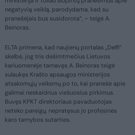
ministerija ir toliau slopintų pranešimus apie
negatyvią veiklą, parodydama, kad su
pranešėjais bus susidorota“, – teigė A.
Beinoras.
ELTA primena, kad naujienų portalas „Delfi“
skelbė, jog tris dešimtmečius Lietuvos
kariuomenėje tarnavęs A. Beinoras teigė
sulaukęs Krašto apsaugos ministerijos
atsakomųjų veiksmų po to, kai pranešė apie
galimai neskaidrius viešuosius pirkimus.
Buvęs KPKT direktoriaus pavaduotojas
neteko pareigų, nepratęsus jo profesinės
karo tarnybos sutarties.