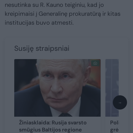
nesutinka su R. Kauno teiginiu, kad jo
kreipimaisi į Generalinę prokuratūrą ir kitas
institucijas buvo atmesti.
Susiję straipsniai
→
Žiniasklaida: Rusija svarsto
Politikai
smūgius Baltijos regione
grėsmę Li