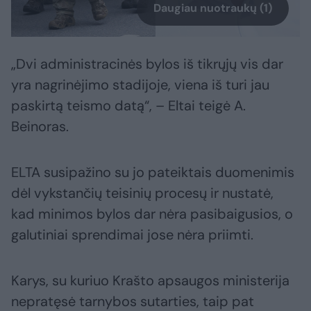
Daugiau nuotraukų (1)
„Dvi administracinės bylos iš tikrųjų vis dar
yra nagrinėjimo stadijoje, viena iš turi jau
paskirtą teismo datą“, – Eltai teigė A.
Beinoras.
ELTA susipažino su jo pateiktais duomenimis
dėl vykstančių teisinių procesų ir nustatė,
kad minimos bylos dar nėra pasibaigusios, o
galutiniai sprendimai jose nėra priimti.
Karys, su kuriuo Krašto apsaugos ministerija
nepratęsė tarnybos sutarties, taip pat