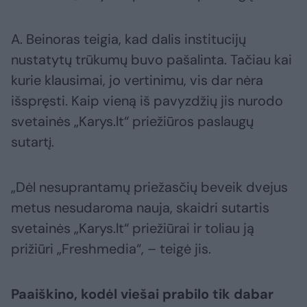
A. Beinoras teigia, kad dalis institucijų
nustatytų trūkumų buvo pašalinta. Tačiau kai
kurie klausimai, jo vertinimu, vis dar nėra
išspręsti. Kaip vieną iš pavyzdžių jis nurodo
svetainės „Karys.lt“ priežiūros paslaugų
sutartį.
„Dėl nesuprantamų priežasčių beveik dvejus
metus nesudaroma nauja, skaidri sutartis
svetainės „Karys.lt“ priežiūrai ir toliau ją
prižiūri „Freshmedia“, – teigė jis.
Paaiškino, kodėl viešai prabilo tik dabar