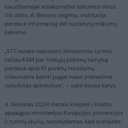
baudžiamajai atsakomybei taikomos ribos.
Vis dėlto, A. Beinoro teigimu, institucija
perdavė informaciją dėl nustatytų trūkumų
šalinimo.
„STT nutarė nepradėti ikiteisminio tyrimo,
tačiau KAM per Viešųjų pirkimų tarnybą
perdavė apie 10 punktų nurodymų
trūkumams šalinti pagal mano pranešime
nurodytas aplinkybes“, – sakė buvęs karys.
A. Beinoras 2024 metais kreipėsi į Krašto
apsaugos ministerijos Korupcijos prevencijos
ir tyrimų skyrių, nurodydamas, kad svetainės