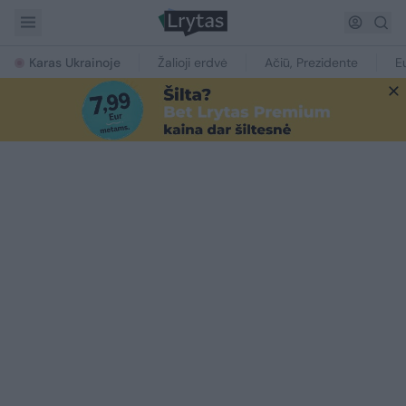
Karas Ukrainoje
Žalioji erdvė
Ačiū, Prezidente
E