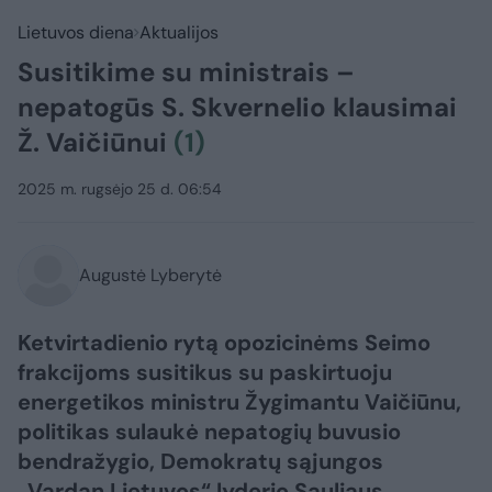
Lietuvos diena
Aktualijos
Susitikime su ministrais –
nepatogūs S. Skvernelio klausimai
Ž. Vaičiūnui
(1)
2025 m. rugsėjo 25 d. 06:54
Augustė Lyberytė
Ketvirtadienio rytą opozicinėms Seimo
frakcijoms susitikus su paskirtuoju
energetikos ministru Žygimantu Vaičiūnu,
politikas sulaukė nepatogių buvusio
bendražygio, Demokratų sąjungos
„Vardan Lietuvos“ lyderio Sauliaus