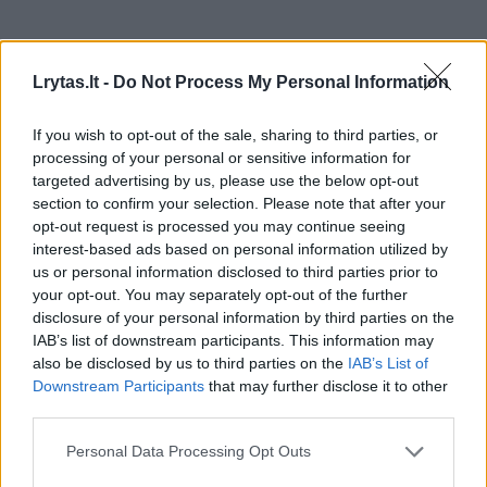
Lrytas.lt -
Do Not Process My Personal Information
If you wish to opt-out of the sale, sharing to third parties, or
processing of your personal or sensitive information for
targeted advertising by us, please use the below opt-out
section to confirm your selection. Please note that after your
Lietuvos diena
Aktualijos
opt-out request is processed you may continue seeing
Karys prabilo apie galimus
interest-based ads based on personal information utilized by
us or personal information disclosed to third parties prior to
pažeidimus pirkimuose: ministro
your opt-out. You may separately opt-out of the further
teiginiai neatspindi tikrovės
(9)
disclosure of your personal information by third parties on the
IAB’s list of downstream participants. This information may
2026 m. rugpjūčio 9 d. 05:07
also be disclosed by us to third parties on the
IAB’s List of
Downstream Participants
that may further disclose it to other
third parties.
Lrytas.lt
Personal Data Processing Opt Outs