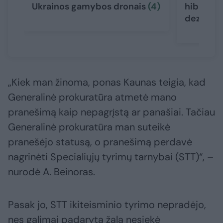
Ukrainos gamybos dronais
(4)
hibridinė
dezinfor
„Kiek man žinoma, ponas Kaunas teigia, kad
Generalinė prokuratūra atmetė mano
pranešimą kaip nepagrįstą ar panašiai. Tačiau
Generalinė prokuratūra man suteikė
pranešėjo statusą, o pranešimą perdavė
nagrinėti Specialiųjų tyrimų tarnybai (STT)“, –
nurodė A. Beinoras.
Pasak jo, STT ikiteisminio tyrimo nepradėjo,
nes galimai padaryta žala nesiekė