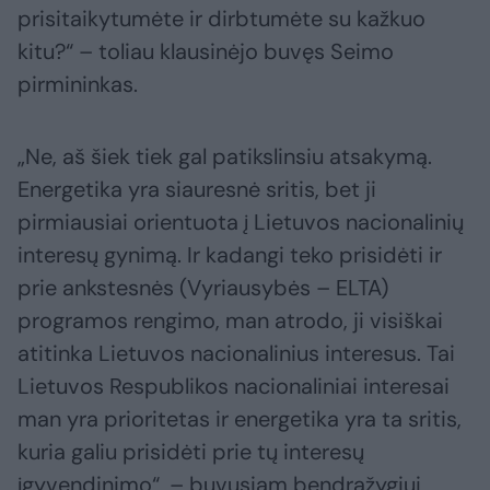
prisitaikytumėte ir dirbtumėte su kažkuo
kitu?“ – toliau klausinėjo buvęs Seimo
pirmininkas.
„Ne, aš šiek tiek gal patikslinsiu atsakymą.
Energetika yra siauresnė sritis, bet ji
pirmiausiai orientuota į Lietuvos nacionalinių
interesų gynimą. Ir kadangi teko prisidėti ir
prie ankstesnės (Vyriausybės – ELTA)
programos rengimo, man atrodo, ji visiškai
atitinka Lietuvos nacionalinius interesus. Tai
Lietuvos Respublikos nacionaliniai interesai
man yra prioritetas ir energetika yra ta sritis,
kuria galiu prisidėti prie tų interesų
įgyvendinimo“, – buvusiam bendražygiui