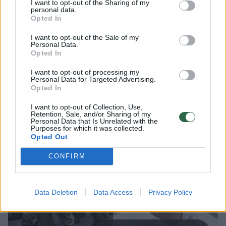
I want to opt-out of the Sharing of my
personal data.
Buvęs kariuomenės Karo prievolės ir
Opted In
komplektavimo tarnybos (KPKT)
direktoriaus pavaduotojas Audrius
I want to opt-out of the Sale of my
Personal Data.
Beinoras teigia, kad krašto apsaugos
Opted In
ministro Roberto Kauno viešai išsakyti
I want to opt-out of processing my
teiginiai apie esą atmestus jo kreipimusis į
Personal Data for Targeted Advertising.
Opted In
institucijas neatspindi visos situacijos.
I want to opt-out of Collection, Use,
Retention, Sale, and/or Sharing of my
Personal Data that Is Unrelated with the
Purposes for which it was collected.
Opted Out
CONFIRM
Data Deletion
Data Access
Privacy Policy