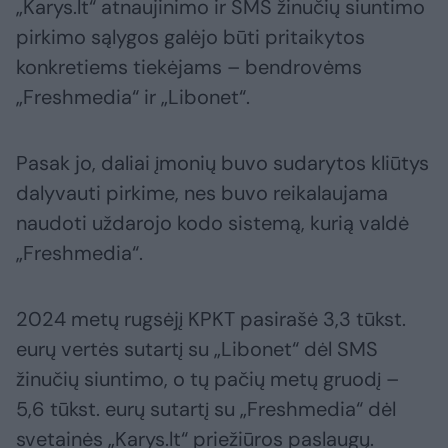
„Karys.lt“ atnaujinimo ir SMS žinučių siuntimo
pirkimo sąlygos galėjo būti pritaikytos
konkretiems tiekėjams – bendrovėms
„Freshmedia“ ir „Libonet“.
Pasak jo, daliai įmonių buvo sudarytos kliūtys
dalyvauti pirkime, nes buvo reikalaujama
naudoti uždarojo kodo sistemą, kurią valdė
„Freshmedia“.
2024 metų rugsėjį KPKT pasirašė 3,3 tūkst.
eurų vertės sutartį su „Libonet“ dėl SMS
žinučių siuntimo, o tų pačių metų gruodį –
5,6 tūkst. eurų sutartį su „Freshmedia“ dėl
svetainės „Karys.lt“ priežiūros paslaugų.