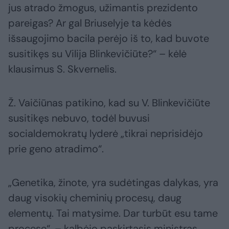
jus atrado žmogus, užimantis prezidento
pareigas? Ar gal Briuselyje ta kėdės
išsaugojimo bacila perėjo iš to, kad buvote
susitikęs su Vilija Blinkevičiūte?“ – kėlė
klausimus S. Skvernelis.
Ž. Vaičiūnas patikino, kad su V. Blinkevičiūte
susitikęs nebuvo, todėl buvusi
socialdemokratų lyderė „tikrai neprisidėjo
prie geno atradimo“.
„Genetika, žinote, yra sudėtingas dalykas, yra
daug visokių cheminių procesų, daug
elementų. Tai matysime. Dar turbūt esu tame
procese“, – kalbėjo paskirtasis ministras.