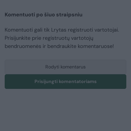
Komentuoti po šiuo straipsniu
Komentuoti gali tik Lrytas registruoti vartotojai.
Prisijunkite prie registruotų vartotojų
bendruomenės ir bendraukite komentaruose!
Rodyti komentarus
Prisijungti komentatoriams