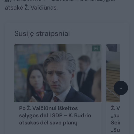
atsakė Ž. Vaičiūnas.
Susiję straipsniai
→
Po Ž. Vaičiūnui iškeltos
Ž. Vaičiū
sąlygos dėl LSDP – K. Budrio
„aušrieč
atsakas dėl savo planų
Seimo en
„Suvaldė