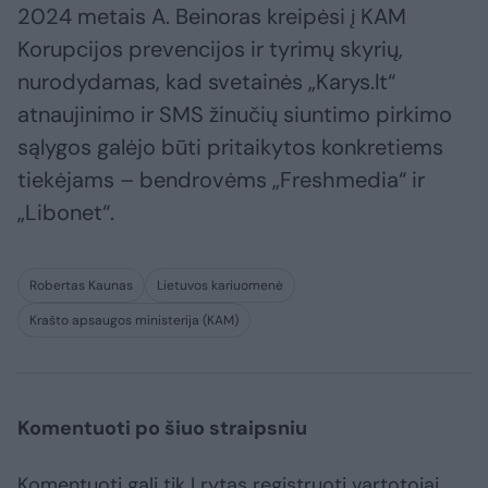
2024 metais A. Beinoras kreipėsi į KAM
Korupcijos prevencijos ir tyrimų skyrių,
nurodydamas, kad svetainės „Karys.lt“
atnaujinimo ir SMS žinučių siuntimo pirkimo
sąlygos galėjo būti pritaikytos konkretiems
tiekėjams – bendrovėms „Freshmedia“ ir
„Libonet“.
Robertas Kaunas
Lietuvos kariuomenė
Krašto apsaugos ministerija (KAM)
Komentuoti po šiuo straipsniu
Komentuoti gali tik Lrytas registruoti vartotojai.