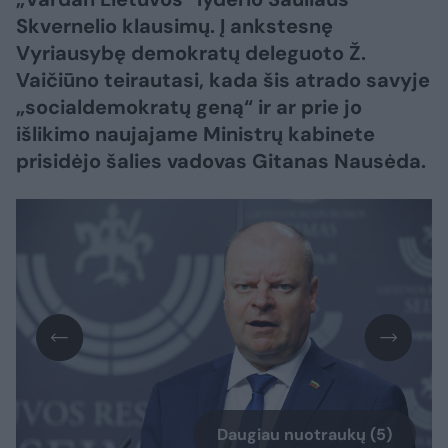
Skvernelio klausimų. Į ankstesnę
Vyriausybę demokratų deleguoto Ž.
Vaičiūno teirautasi, kada šis atrado savyje
„socialdemokratų geną“ ir ar prie jo
išlikimo naujajame Ministrų kabinete
prisidėjo šalies vadovas Gitanas Nausėda.
Daugiau nuotraukų (5)