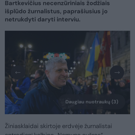
Bartkevičius necenzūriniais žodžiais
išplūdo žurnalistus, paprašiusius jo
netrukdyti daryti interviu.
Daugiau nuotraukų (3)
Žiniasklaidai skirtoje erdvėje žurnalistai