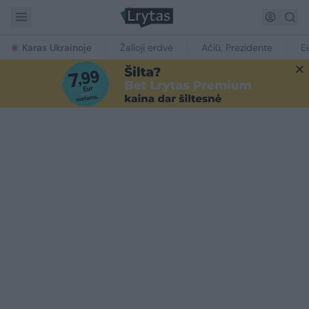
Karas Ukrainoje
Žalioji erdvė
Ačiū, Prezidente
E