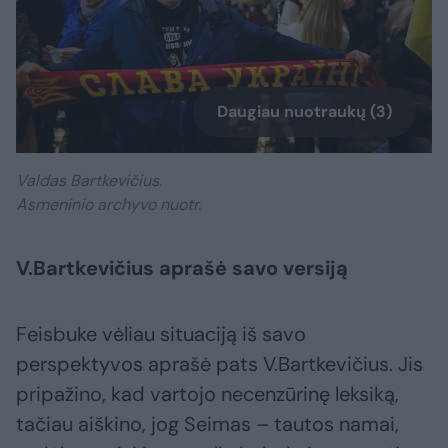
Daugiau nuotraukų (3)
Valdas Bartkevičius.
Asmeninio archyvo nuotr.
V.Bartkevičius aprašė savo versiją
Feisbuke vėliau situaciją iš savo
perspektyvos aprašė pats V.Bartkevičius. Jis
pripažino, kad vartojo necenzūrinę leksiką,
tačiau aiškino, jog Seimas – tautos namai,