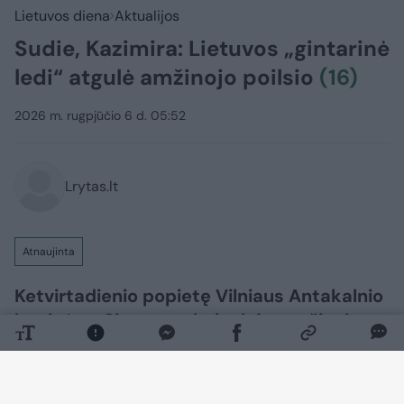
Lietuvos diena
Aktualijos
Sudie, Kazimira: Lietuvos „gintarinė
ledi“ atgulė amžinojo poilsio
(16)
2026 m. rugpjūčio 6 d. 05:52
Lrytas.lt
Atnaujinta
Ketvirtadienio popietę Vilniaus Antakalnio
kapinėse, Signatarų kalnelyje, amžinojo
poilsio atgulė pirmosios nepriklausomos
Lietuvos Vyriausybės premjerė,
Nepriklausomybės Akto signatarė