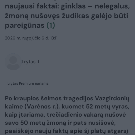
naujausi faktai: ginklas – nelegalus,
žmoną nušovęs žudikas galėjo būti
pareigūnas
(1)
2026 m. rugpjūčio 6 d. 13:11
Lrytas.lt
Lrytas Premium nariams
Po kraupios šeimos tragedijos Vazgirdonių
kaime (Varėnos r.), kuomet 52 metų vyras,
kaip įtariama, trečiadienio vakarą nušovė
savo 50 metų žmoną ir pats nusišovė,
paaiškėjo naujų faktų apie šį platų atgarsį