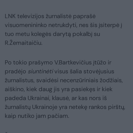
LNK televizijos žurnalistė paprašė
visuomenininko netrukdyti, nes šis įsiterpė į
tuo metu kolegės darytą pokalbį su
R.Žemaitaičiu.
Po tokio prašymo V.Bartkevičius įtūžo ir
pradėjo
siuntinėti
visus šalia stovėjusius
žurnalistus, svaidėsi necenzūriniais žodžiais,
aiškino, kiek daug jis yra pasiekęs ir kiek
padeda Ukrainai, klausė, ar kas nors iš
žurnalistų Ukrainoje yra netekę rankos pirštų,
kaip nutiko jam pačiam.