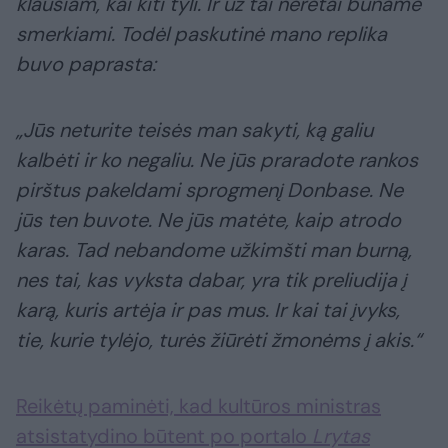
klausiam, kai kiti tyli. Ir už tai neretai būname
smerkiami. Todėl paskutinė mano replika
buvo paprasta:
„Jūs neturite teisės man sakyti, ką galiu
kalbėti ir ko negaliu. Ne jūs praradote rankos
pirštus pakeldami sprogmenį Donbase. Ne
jūs ten buvote. Ne jūs matėte, kaip atrodo
karas. Tad nebandome užkimšti man burną,
nes tai, kas vyksta dabar, yra tik preliudija į
karą, kuris artėja ir pas mus. Ir kai tai įvyks,
tie, kurie tylėjo, turės žiūrėti žmonėms į akis.“
Reikėtų paminėti, kad kultūros ministras
atsistatydino būtent po portalo
Lrytas