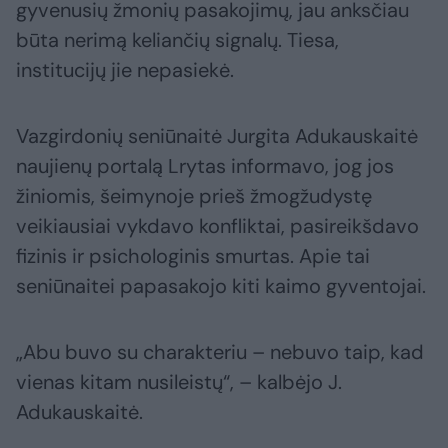
gyvenusių žmonių pasakojimų, jau anksčiau
būta nerimą keliančių signalų. Tiesa,
institucijų jie nepasiekė.
Vazgirdonių seniūnaitė Jurgita Adukauskaitė
naujienų portalą Lrytas informavo, jog jos
žiniomis, šeimynoje prieš žmogžudystę
veikiausiai vykdavo konfliktai, pasireikšdavo
fizinis ir psichologinis smurtas. Apie tai
seniūnaitei papasakojo kiti kaimo gyventojai.
„Abu buvo su charakteriu – nebuvo taip, kad
vienas kitam nusileistų“, – kalbėjo J.
Adukauskaitė.