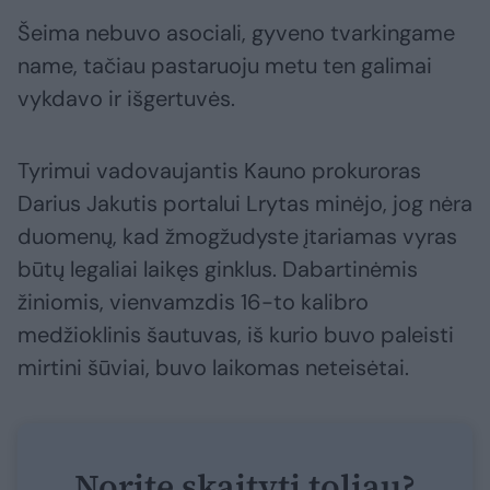
Šeima nebuvo asociali, gyveno tvarkingame
name, tačiau pastaruoju metu ten galimai
vykdavo ir išgertuvės.
Tyrimui vadovaujantis Kauno prokuroras
Darius Jakutis portalui Lrytas minėjo, jog nėra
duomenų, kad žmogžudyste įtariamas vyras
būtų legaliai laikęs ginklus. Dabartinėmis
žiniomis, vienvamzdis 16-to kalibro
medžioklinis šautuvas, iš kurio buvo paleisti
mirtini šūviai, buvo laikomas neteisėtai.
Norite skaityti toliau?