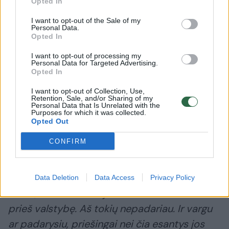
Opted In
centruose, dar nesupranta, kaip pasikeitė
pasaulis. Jie įsivaizduoja, kad vien todėl, jog
I want to opt-out of the Sale of my
Personal Data.
baigė žurnalistiką, jie turi teisę neklysti,
Opted In
neklausyti ir nekritikuoti savęs. Kad tik jie gali
I want to opt-out of processing my
Personal Data for Targeted Advertising.
kalbėti. Bet taip nėra.
Opted In
I want to opt-out of Collection, Use,
Retention, Sale, and/or Sharing of my
Po nedidelio incidento dar kalbėjau su kita
Personal Data that Is Unrelated with the
Purposes for which it was collected.
žurnaliste. Ji paklausė: „O tu nebijai, kad tau
Opted Out
uždraus užeiti į Seimą?“ O kur tai parašyta,
CONFIRM
kad negalima keiktis jame? Seimas – tai
Tautos namai. Tai ne privatus klubas, o mūsų
visų namai. Uždrausti užeiti ten galima tik
Data Deletion
Data Access
Privacy Policy
tiems, kurie smurtauja ar daro nusikaltimus
prieš valstybę. Aš tokių nepadariau. Ir vargu
ar padarysiu, priešingai nei čia esantys jos