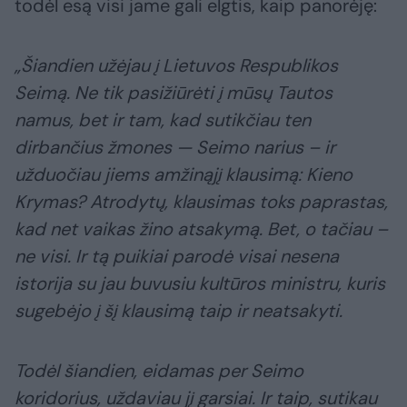
todėl esą visi jame gali elgtis, kaip panorėję:
„Šiandien užėjau į Lietuvos Respublikos
Seimą. Ne tik pasižiūrėti į mūsų Tautos
namus, bet ir tam, kad sutikčiau ten
dirbančius žmones — Seimo narius – ir
užduočiau jiems amžinąjį klausimą: Kieno
Krymas? Atrodytų, klausimas toks paprastas,
kad net vaikas žino atsakymą. Bet, o tačiau –
ne visi. Ir tą puikiai parodė visai nesena
istorija su jau buvusiu kultūros ministru, kuris
sugebėjo į šį klausimą taip ir neatsakyti.
Todėl šiandien, eidamas per Seimo
koridorius, uždaviau jį garsiai. Ir taip, sutikau