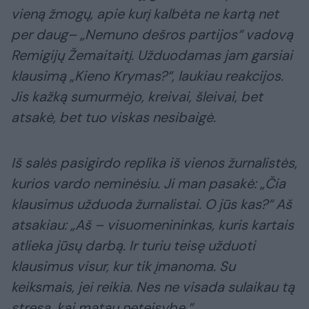
vieną žmogų, apie kurį kalbėta ne kartą net
per daug– „Nemuno dešros partijos“ vadovą
Remigijų Žemaitaitį. Užduodamas jam garsiai
klausimą „Kieno Krymas?“, laukiau reakcijos.
Jis kažką sumurmėjo, kreivai, šleivai, bet
atsakė, bet tuo viskas nesibaigė.
Iš salės pasigirdo replika iš vienos žurnalistės,
kurios vardo neminėsiu. Ji man pasakė: „Čia
klausimus užduoda žurnalistai. O jūs kas?“ Aš
atsakiau: „Aš – visuomenininkas, kuris kartais
atlieka jūsų darbą. Ir turiu teisę užduoti
klausimus visur, kur tik įmanoma. Su
keiksmais, jei reikia. Nes ne visada sulaikau tą
stresą, kai matau neteisybę.“