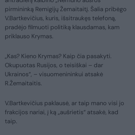
antradienį kalbino „Nemuno aušros“
pirmininką Remigijų Žemaitaitį. Šalia pribėgo
V.Bartkevičius, kuris, išsitraukęs telefoną,
pradėjo filmuoti politiką klausdamas, kam
priklauso Krymas.
„Kas? Kieno Krymas? Kaip čia pasakyti.
Okupuotas Rusijos, o teisiškai – dar
Ukrainos“, – visuomenininkui atsakė
R.Žemaitaitis.
V.Bartkevičius paklausė, ar taip mano visi jo
frakcijos nariai, į ką „aušrietis“ atsakė, kad
taip.