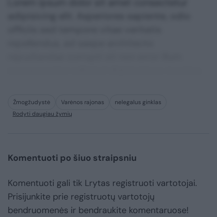
Lorem ipsum dolor sit amet consectetur
adipisicing elit. Asperiores sapiente, odio
officiis sed tempore vitae veritatis
repellendus, ad saepe architecto
repudiandae corrupti sit non error illum
consequuntur adipisci dignissimos maxime.
Žmogžudystė
Varėnos rajonas
nelegalus ginklas
Rodyti daugiau žymių
Komentuoti po šiuo straipsniu
Komentuoti gali tik Lrytas registruoti vartotojai.
Prisijunkite prie registruotų vartotojų
bendruomenės ir bendraukite komentaruose!