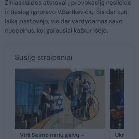
Žiniasklaidos atstovai į provokaciją nesileido
ir tiesiog ignoravo V.Bartkevičių. Šis dar kurį
laiką pastovėjo, vis dar vardydamas savo
nuopelnus, kol galiausiai kažkur išėjo.
Susiję straipsniai
Virš Seimo narių galvų –
Ukrainoj