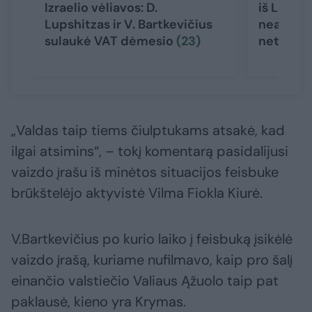
Izraelio vėliavos: D.
iš Lietu
Lupshitzas ir V. Bartkevičius
neaiškus 
sulaukė VAT dėmesio
(23)
neteko k
„Valdas taip tiems čiulptukams atsakė, kad
ilgai atsimins“, – tokį komentarą pasidalijusi
vaizdo įrašu iš minėtos situacijos feisbuke
brūkštelėjo aktyvistė Vilma Fiokla Kiurė.
V.Bartkevičius po kurio laiko į feisbuką įsikėlė
vaizdo įrašą, kuriame nufilmavo, kaip pro šalį
einančio valstiečio Valiaus Ąžuolo taip pat
paklausė, kieno yra Krymas.