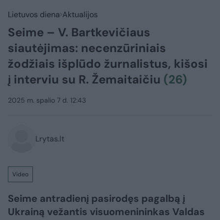
Lietuvos diena
Aktualijos
Seime – V. Bartkevičiaus
siautėjimas: necenzūriniais
žodžiais išplūdo žurnalistus, kišosi
į interviu su R. Žemaitaičiu
(26)
2025 m. spalio 7 d. 12:43
Lrytas.lt
Video
Seime antradienį pasirodęs pagalbą į
Ukrainą vežantis visuomenininkas Valdas