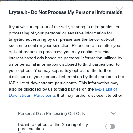
Lrytas.lt -
Do Not Process My Personal Information
Pasakiau ir pamačiau — tylą. Žurnalistai
nutylo. Drąsos iš jų turi retas. Išskyrus tą
If you wish to opt-out of the sale, sharing to third parties, or
processing of your personal or sensitive information for
merginą, kuri išdrįso bent jau kažką pasakyti.
targeted advertising by us, please use the below opt-out
Bet mes, visuomenininkai, darome jų darbą –
section to confirm your selection. Please note that after your
opt-out request is processed you may continue seeing
ir tai visi žino. Mes keliame klausimus, kurių
interest-based ads based on personal information utilized by
niekas nenori kelti. Kalbame apie tai, apie ką
us or personal information disclosed to third parties prior to
your opt-out. You may separately opt-out of the further
kiti tyli. Už tai negauname atlygio, bet
disclosure of your personal information by third parties on the
darome, nes valstybė turi judėti pirmyn.
IAB’s list of downstream participants. This information may
also be disclosed by us to third parties on the
IAB’s List of
Downstream Participants
that may further disclose it to other
Visuomenininkai – tai visuomenės stuburas.
third parties.
Socialiniai tinklai davė mums balsą –
Personal Data Processing Opt Outs
galimybę kalbėti ir būti išgirstiems. O
I want to opt-out of the Sharing of my
daugelis žurnalistų, sėdinčių medijų
personal data.