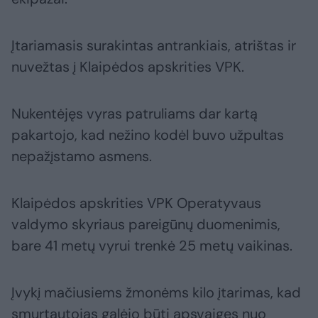
Įtariamasis surakintas antrankiais, atrištas ir
nuvežtas į Klaipėdos apskrities VPK.
Nukentėjęs vyras patruliams dar kartą
pakartojo, kad nežino kodėl buvo užpultas
nepažįstamo asmens.
Klaipėdos apskrities VPK Operatyvaus
valdymo skyriaus pareigūnų duomenimis,
bare 41 metų vyrui trenkė 25 metų vaikinas.
Įvykį mačiusiems žmonėms kilo įtarimas, kad
smurtautojas galėjo būti apsvaigęs nuo