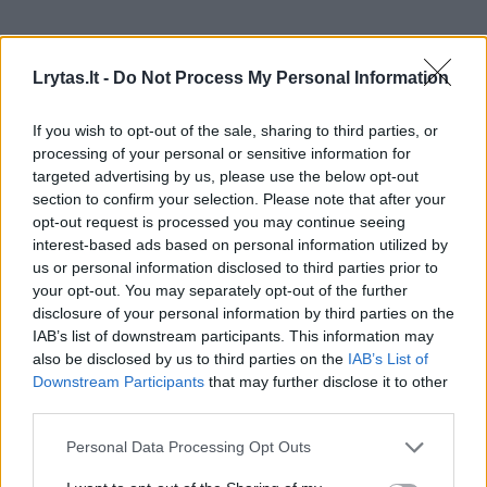
Lrytas.lt -
Do Not Process My Personal Information
If you wish to opt-out of the sale, sharing to third parties, or
processing of your personal or sensitive information for
targeted advertising by us, please use the below opt-out
section to confirm your selection. Please note that after your
opt-out request is processed you may continue seeing
Lietuvos diena
Nelaimės
interest-based ads based on personal information utilized by
us or personal information disclosed to third parties prior to
Šiauliuose 86 metų vyro
your opt-out. You may separately opt-out of the further
vairuojamas „Opel“ sukėlė avariją
disclosure of your personal information by third parties on the
IAB’s list of downstream participants. This information may
– automobilis apvirto ant stogo
also be disclosed by us to third parties on the
IAB’s List of
Downstream Participants
that may further disclose it to other
2026 m. rugpjūčio 7 d. 10:02
third parties.
Personal Data Processing Opt Outs
Lrytas.lt