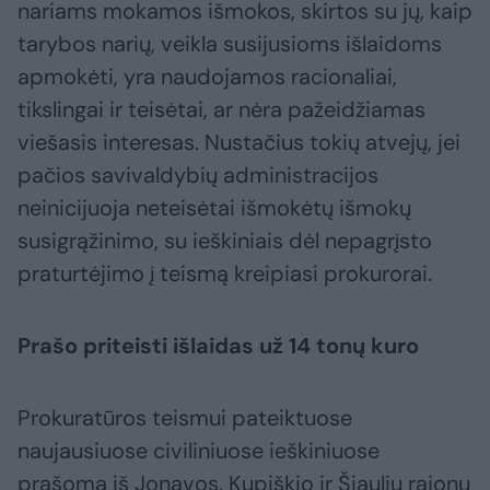
nariams mokamos išmokos, skirtos su jų, kaip
tarybos narių, veikla susijusioms išlaidoms
apmokėti, yra naudojamos racionaliai,
tikslingai ir teisėtai, ar nėra pažeidžiamas
viešasis interesas. Nustačius tokių atvejų, jei
pačios savivaldybių administracijos
neinicijuoja neteisėtai išmokėtų išmokų
susigrąžinimo, su ieškiniais dėl nepagrįsto
praturtėjimo į teismą kreipiasi prokurorai.
Prašo priteisti išlaidas už 14 tonų kuro
Prokuratūros teismui pateiktuose
naujausiuose civiliniuose ieškiniuose
prašoma iš Jonavos, Kupiškio ir Šiaulių rajonų