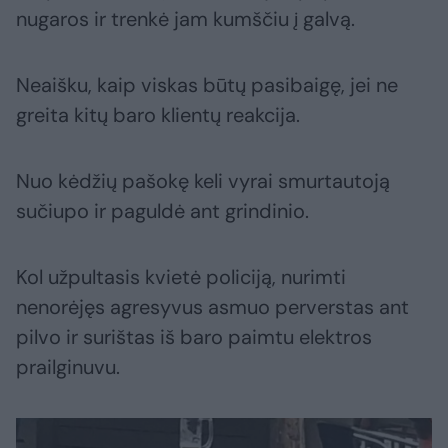
nugaros ir trenkė jam kumščiu į galvą.
Neaišku, kaip viskas būtų pasibaigę, jei ne
greita kitų baro klientų reakcija.
Nuo kėdžių pašokę keli vyrai smurtautoją
sučiupo ir paguldė ant grindinio.
Kol užpultasis kvietė policiją, nurimti
nenorėjęs agresyvus asmuo perverstas ant
pilvo ir surištas iš baro paimtu elektros
prailginuvu.