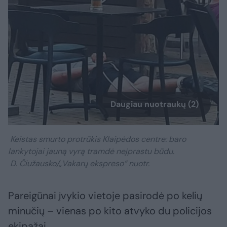
Daugiau nuotraukų (2)
Keistas smurto protrūkis Klaipėdos centre: baro
lankytojai jauną vyrą tramdė neįprastu būdu.
D. Čiužausko/„Vakarų ekspreso“ nuotr.
Pareigūnai įvykio vietoje pasirodė po kelių
minučių – vienas po kito atvyko du policijos
ekipažai.