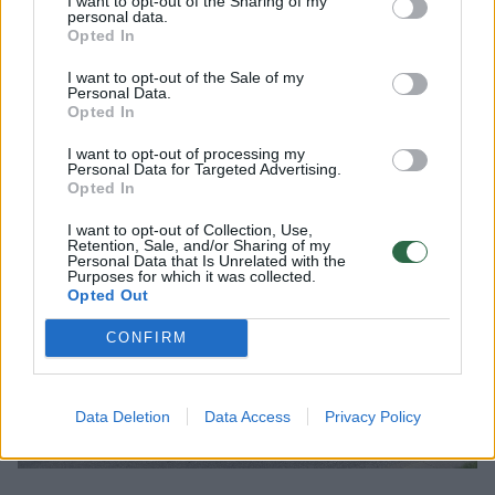
I want to opt-out of the Sharing of my
personal data.
Opted In
Penktadienį prieš vidurdienį Šiauliuose į
I want to opt-out of the Sale of my
pietinę miesto dalį skubėjo specialiosios
Personal Data.
Opted In
tarnybos.
I want to opt-out of processing my
Personal Data for Targeted Advertising.
Opted In
I want to opt-out of Collection, Use,
Retention, Sale, and/or Sharing of my
Personal Data that Is Unrelated with the
Purposes for which it was collected.
Opted Out
CONFIRM
Data Deletion
Data Access
Privacy Policy
Daugiau nuotraukų (3)