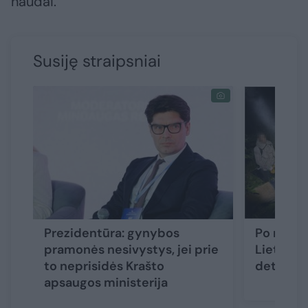
naudai.
Susiję straipsniai
Prezidentūra: gynybos
Po migra
pramonės nesivystys, jei prie
Lietuvos
to neprisidės Krašto
detalės
apsaugos ministerija