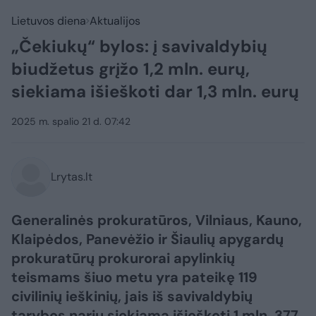
Lietuvos diena
Aktualijos
„Čekiukų“ bylos: į savivaldybių
biudžetus grįžo 1,2 mln. eurų,
siekiama išieškoti dar 1,3 mln. eurų
2025 m. spalio 21 d. 07:42
Lrytas.lt
Generalinės prokuratūros, Vilniaus, Kauno,
Klaipėdos, Panevėžio ir Šiaulių apygardų
prokuratūrų prokurorai apylinkių
teismams šiuo metu yra pateikę 119
civilinių ieškinių, jais iš savivaldybių
tarybos narių siekiama išieškoti 1 mln. 377