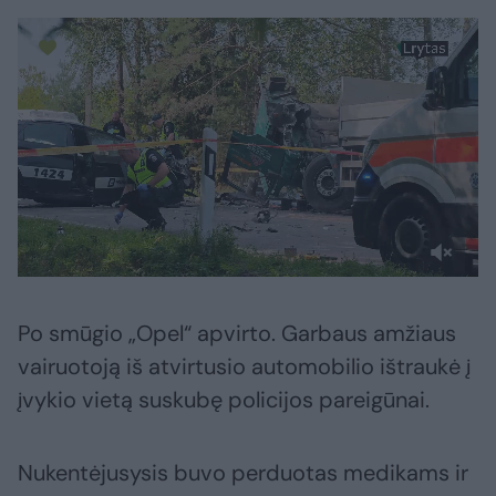
Po smūgio „Opel“ apvirto. Garbaus amžiaus
vairuotoją iš atvirtusio automobilio ištraukė į
įvykio vietą suskubę policijos pareigūnai.
Nukentėjusysis buvo perduotas medikams ir