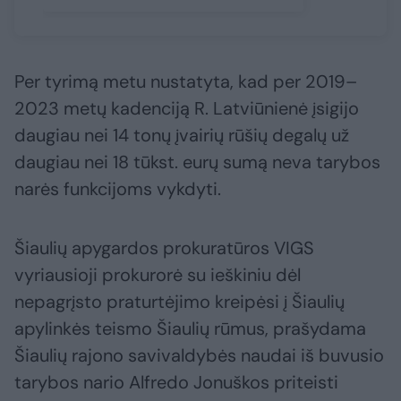
Per tyrimą metu nustatyta, kad per 2019–
2023 metų kadenciją R. Latviūnienė įsigijo
daugiau nei 14 tonų įvairių rūšių degalų už
daugiau nei 18 tūkst. eurų sumą neva tarybos
narės funkcijoms vykdyti.
Šiaulių apygardos prokuratūros VIGS
vyriausioji prokurorė su ieškiniu dėl
nepagrįsto praturtėjimo kreipėsi į Šiaulių
apylinkės teismo Šiaulių rūmus, prašydama
Šiaulių rajono savivaldybės naudai iš buvusio
tarybos nario Alfredo Jonuškos priteisti