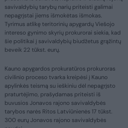
savivaldybių tarybų narių priteisti galimai
nepagrįstai jiems išmokėtas išmokas.
Tyrimus atlikę teritorinių apygardų Viešojo
intereso gynimo skyrių prokurorai siekia, kad
šie politikai į savivaldybių biudžetus grąžintų
beveik 22 tūkst. eurų.
Kauno apygardos prokuratūros prokuroras
civilinio proceso tvarka kreipėsi į Kauno
apylinkės teismą su ieškiniu dėl nepagrįsto
praturtėjimo, prašydamas priteisti iš
buvusios Jonavos rajono savivaldybės
tarybos narės Ritos Latviūnienės 17 tūkst.
300 eurų Jonavos rajono savivaldybės