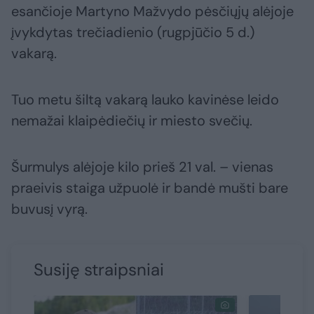
esančioje Martyno Mažvydo pėsčiųjų alėjoje
įvykdytas trečiadienio (rugpjūčio 5 d.)
vakarą.
Tuo metu šiltą vakarą lauko kavinėse leido
nemažai klaipėdiečių ir miesto svečių.
Šurmulys alėjoje kilo prieš 21 val. – vienas
praeivis staiga užpuolė ir bandė mušti bare
buvusį vyrą.
Susiję straipsniai