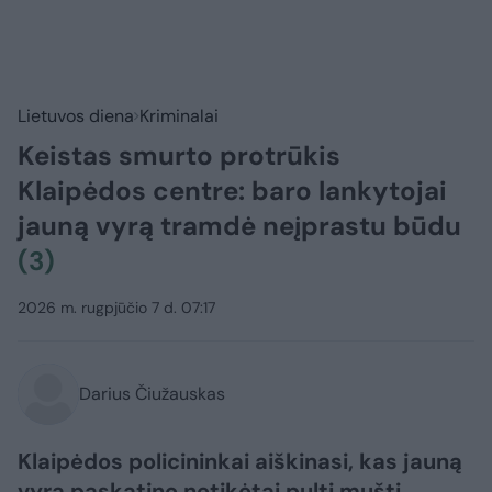
Lietuvos diena
Kriminalai
Keistas smurto protrūkis
Klaipėdos centre: baro lankytojai
jauną vyrą tramdė neįprastu būdu
(3)
2026 m. rugpjūčio 7 d. 07:17
Darius Čiužauskas
Klaipėdos policininkai aiškinasi, kas jauną
vyrą paskatino netikėtai pulti mušti