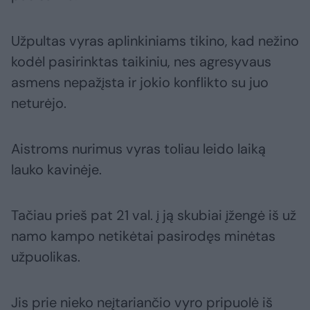
Užpultas vyras aplinkiniams tikino, kad nežino
kodėl pasirinktas taikiniu, nes agresyvaus
asmens nepažįsta ir jokio konflikto su juo
neturėjo.
Aistroms nurimus vyras toliau leido laiką
lauko kavinėje.
Tačiau prieš pat 21 val. į ją skubiai įžengė iš už
namo kampo netikėtai pasirodęs minėtas
užpuolikas.
Jis prie nieko neįtariančio vyro pripuolė iš