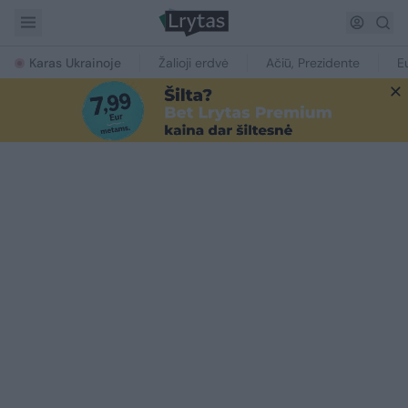
Karas Ukrainoje
Žalioji erdvė
Ačiū, Prezidente
E