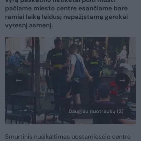
pačiame miesto centre esančiame bare
ramiai laiką leidusį nepažįstamą gerokai
vyresnį asmenį.
Daugiau nuotraukų (2)
Smurtinis nusikaltimas uostamiesčio centre