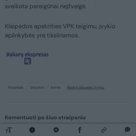
sveikata pareigūnai neįžvelgė.
Klaipėdos apskrities VPK teigimu, įvykio
aplinkybės yra tikslinamos.
Klaipėda
Smurtas
baras
Rodyti daugiau žymių
Komentuoti po šiuo straipsniu
Komentuoti gali tik Lrytas registruoti vartotojai.