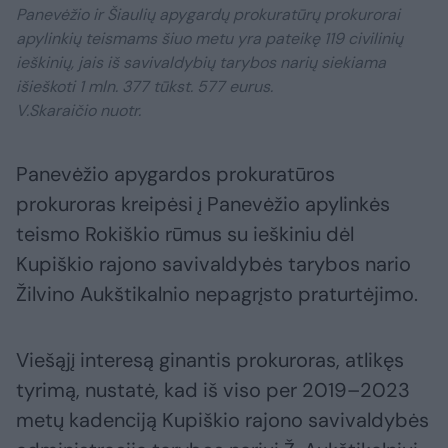
Panevėžio ir Šiaulių apygardų prokuratūrų prokurorai
apylinkių teismams šiuo metu yra pateikę 119 civilinių
ieškinių, jais iš savivaldybių tarybos narių siekiama
išieškoti 1 mln. 377 tūkst. 577 eurus.
V.Skaraičio nuotr.
Panevėžio apygardos prokuratūros
prokuroras kreipėsi į Panevėžio apylinkės
teismo Rokiškio rūmus su ieškiniu dėl
Kupiškio rajono savivaldybės tarybos nario
Žilvino Aukštikalnio nepagrįsto praturtėjimo.
Viešąjį interesą ginantis prokuroras, atlikęs
tyrimą, nustatė, kad iš viso per 2019–2023
metų kadenciją Kupiškio rajono savivaldybės