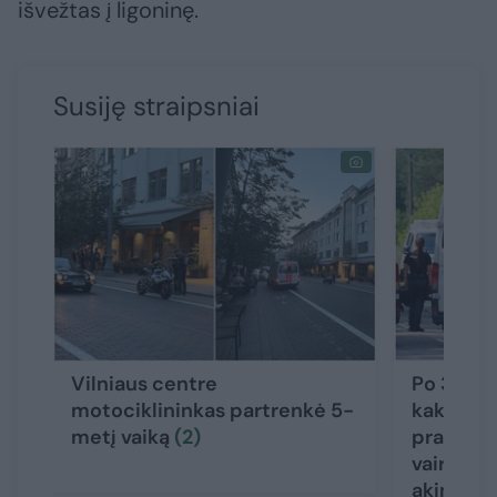
išvežtas į ligoninę.
Susiję straipsniai
Vilniaus centre
Po 3 gyv
motociklininkas partrenkė 5-
kaktomuš
metį vaiką
(2)
prabilo 
vairuotoj
akimirks