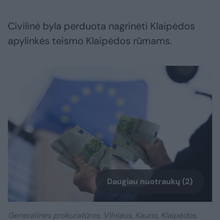
Civilinė byla perduota nagrinėti Klaipėdos
apylinkės teismo Klaipėdos rūmams.
Daugiau nuotraukų (2)
​Generalinės prokuratūros, Vilniaus, Kauno, Klaipėdos,