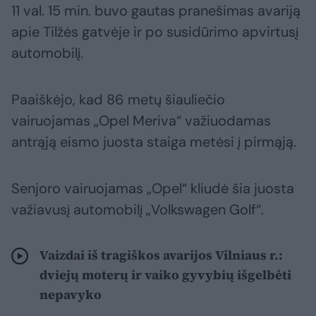
11 val. 15 min. buvo gautas pranešimas avariją
apie Tilžės gatvėje ir po susidūrimo apvirtusį
automobilį.
Paaiškėjo, kad 86 metų šiauliečio
vairuojamas „Opel Meriva“ važiuodamas
antrąją eismo juosta staiga metėsi į pirmąją.
Senjoro vairuojamas „Opel“ kliudė šia juosta
važiavusį automobilį „Volkswagen Golf“.
Vaizdai iš tragiškos avarijos Vilniaus r.:
dviejų moterų ir vaiko gyvybių išgelbėti
nepavyko