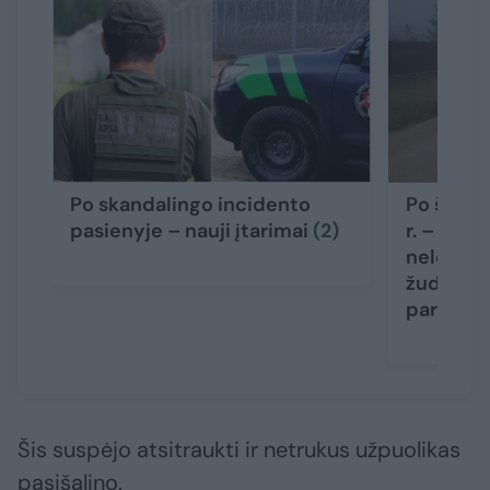
Po skandalingo incidento
Po šeimo
pasienyje – nauji įtarimai
(2)
r. – nauj
nelegalu
žudikas g
pareigū
Šis suspėjo atsitraukti ir netrukus užpuolikas
pasišalino.