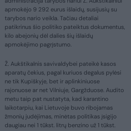
administracija tarybos nariui Ž. Aukštikalniui
apmokėjo 9 292 eurus išlaidų, susijusių su
tarybos nario veikla. Tačiau detaliai
patikrinus šio politiko pateiktus dokumentus,
kilo abejonių dėl dalies šių išlaidų
apmokėjimo pagrįstumo.
Ž. Aukštikalnis savivaldybei pateikė kasos
aparatų čekius, pagal kuriuos degalus pylėsi
ne tik Kupiškyje, bet ir aplinkiniuose
rajonuose ar net Vilniuje, Gargžduose. Audito
metu taip pat nustatyta, kad karantino
laikotarpiu, kai Lietuvoje buvo ribojamas
žmonių judėjimas, minėtas politikas įsigijo
daugiau nei 1 tūkst. litrų benzino už 1 tūkst.