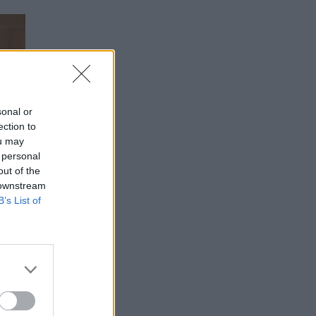
sonal or
ection to
ou may
 personal
out of the
 downstream
B’s List of