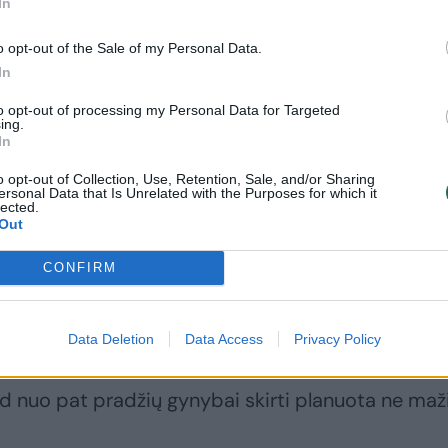
In
 lėšų dalis bus skirta tiesiai gynybai finansuoti, k
o opt-out of the Sale of my Personal Data.
In
umatyta skirti infrastruktūrai.
to opt-out of processing my Personal Data for Targeted
ing.
In
ai bei verslo atstovams, kariuomenės vadas
t kritikavo sprendimus dalį lėšų krašto apsaugai
o opt-out of Collection, Use, Retention, Sale, and/or Sharing
ersonal Data that Is Unrelated with the Purposes for which it
lected.
Out
CONFIRM
imo taip pat kilo įtampų tarp premjerės Ingos
s ministrės Dovilės Šakalienės – Vyriausybės vad
tre yra susvyravęs.
Data Deletion
Data Access
Privacy Policy
d nuo pat pradžių gynybai skirti planuota ne maž