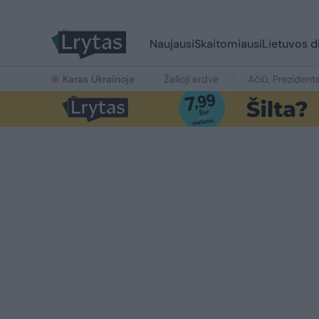
Naujausi
Skaitomiausi
Lietuvos d
Karas Ukrainoje
Žalioji erdvė
Ačiū, Prezident