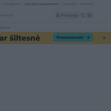
TV programa
Laikraščio prenumerata
Lrytas EN
Kontaktai
Premium
Prisijungti
lbimai