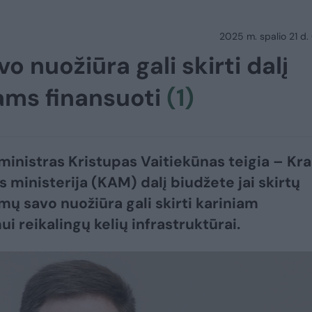
2025 m. spalio 21 d.
o nuožiūra gali skirti dalį
ams finansuoti
(1)
ministras Kristupas Vaitiekūnas teigia – Kr
 ministerija (KAM) dalį biudžete jai skirtų
mų savo nuožiūra gali skirti kariniam
i reikalingų kelių infrastruktūrai.