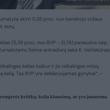
matyta skirti 5,38 proc. nuo bendrojo vidaus
. eurų.
lėšas (5,38 proc. nuo BVP – ELTA) panaudos taip,
žurnalistams Seime antradienį sakė K. Vaitiekūnas
eikalingas kelias kažkur ir jis reikalingas mūsų
 tą kelią. Tas BVP yra deklaruojamas gynybai“, –
premjerės kritiką: kelia klausimą, ar yra įmanoma