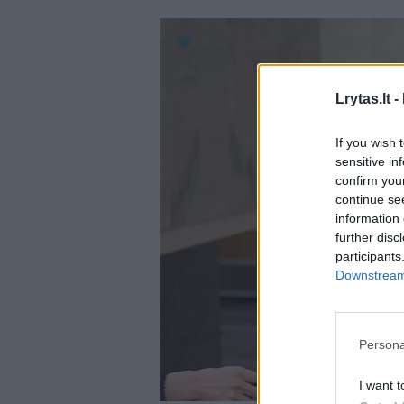
Lrytas.lt -
If you wish 
sensitive in
confirm you
continue se
information 
further disc
participants
Downstream 
Persona
I want t