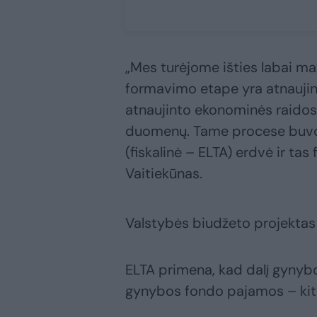
„Mes turėjome išties labai ma
formavimo etape yra atnaujina
atnaujinto ekonominės raidos
duomenų. Tame procese buvo 
(fiskalinė – ELTA) erdvė ir ta
Vaitiekūnas.
Valstybės biudžeto projektas
ELTA primena, kad dalį gynyb
gynybos fondo pajamos – kita