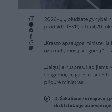
2026-ųjų biudžete gynybai nu
produkto (BVP) arba 4,79 mlrd
„Krašto apsaugos ministerija 
užtikrintų mūsų saugumą.“, – 
„Jeigu jie nuspręs, kad jiems r
saugumui, jie galės nusitiesti
pridūrė ministras.
D. Šakalienė sureagavo į 
dirbti tokioje atmosferoje