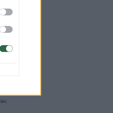
ilo
ovė
iau