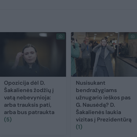
Opozicija dėl D.
Nusisukant
Šakalienės žodžių į
bendražygiams
vatą nebevynioja:
užnugario ieškos pas
arba trauksis pati,
G. Nausėdą? D.
arba bus patraukta
Šakalienės laukia
(5)
vizitas į Prezidentūrą
(1)