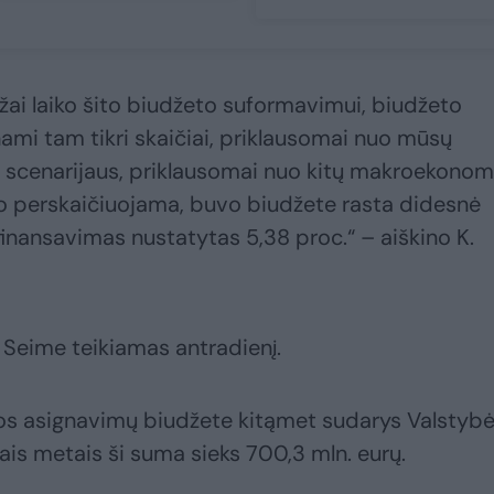
žai laiko šito biudžeto suformavimui, biudžeto
mi tam tikri skaičiai, priklausomai nuo mūsų
 scenarijaus, priklausomai nuo kitų makroekonom
perskaičiuojama, buvo biudžete rasta didesnė
s finansavimas nustatytas 5,38 proc.“ – aiškino K.
 Seime teikiamas antradienį.
os asignavimų biudžete kitąmet sudarys Valstyb
is metais ši suma sieks 700,3 mln. eurų.