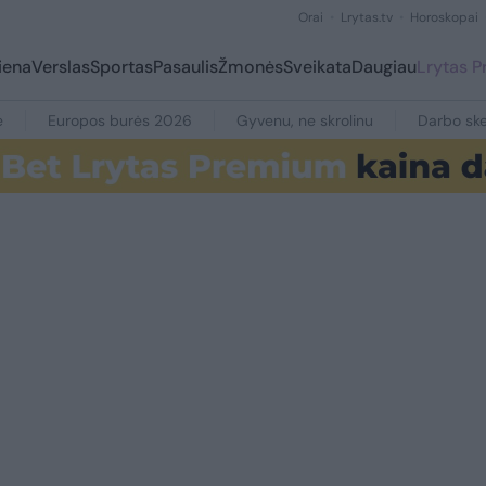
Orai
Lrytas.tv
Horoskopai
iena
Verslas
Sportas
Pasaulis
Žmonės
Sveikata
Daugiau
Lrytas 
e
Europos burės 2026
Gyvenu, ne skrolinu
Darbo ske