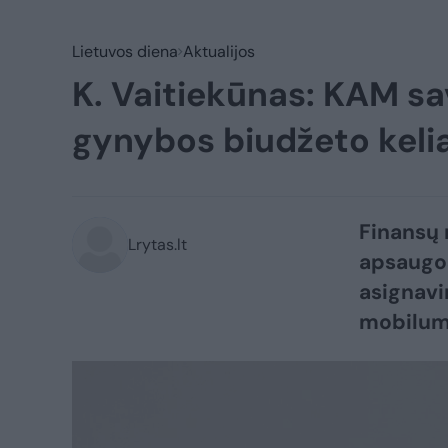
Lietuvos diena
Aktualijos
K. Vaitiekūnas: KAM sav
gynybos biudžeto keli
Finansų 
Lrytas.lt
apsaugos
asignavi
mobilumu