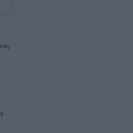
inių
ės