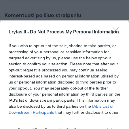
Komentuoti po šiuo straipsniu
Komentuoti gali tik Lrytas registruoti vartotojai.
Lrytas.lt -
Do Not Process My Personal Information
Prisijunkite prie registruotų vartotojų
bendruomenės ir bendraukite komentaruose!
If you wish to opt-out of the sale, sharing to third parties, or
processing of your personal or sensitive information for
targeted advertising by us, please use the below opt-out
section to confirm your selection. Please note that after your
Rodyti komentarus
opt-out request is processed you may continue seeing
interest-based ads based on personal information utilized by
Prisijungti komentatoriams
us or personal information disclosed to third parties prior to
your opt-out. You may separately opt-out of the further
disclosure of your personal information by third parties on the
IAB’s list of downstream participants. This information may
also be disclosed by us to third parties on the
IAB’s List of
Downstream Participants
that may further disclose it to other
third parties.