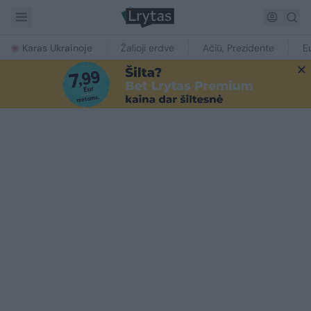
Karas Ukrainoje
Žalioji erdvė
Ačiū, Prezidente
E