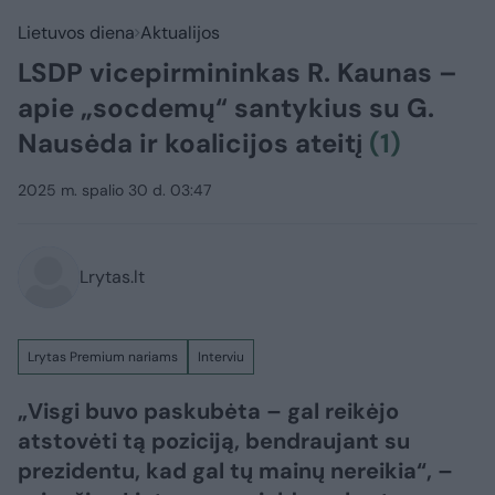
Lietuvos diena
Aktualijos
LSDP vicepirmininkas R. Kaunas –
apie „socdemų“ santykius su G.
Nausėda ir koalicijos ateitį
(1)
2025 m. spalio 30 d. 03:47
Lrytas.lt
Lrytas Premium nariams
Interviu
„Visgi buvo paskubėta – gal reikėjo
atstovėti tą poziciją, bendraujant su
prezidentu, kad gal tų mainų nereikia“, –