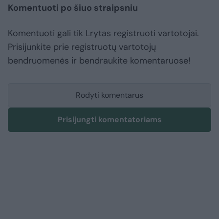
Komentuoti po šiuo straipsniu
Komentuoti gali tik Lrytas registruoti vartotojai.
Prisijunkite prie registruotų vartotojų
bendruomenės ir bendraukite komentaruose!
Rodyti komentarus
Prisijungti komentatoriams