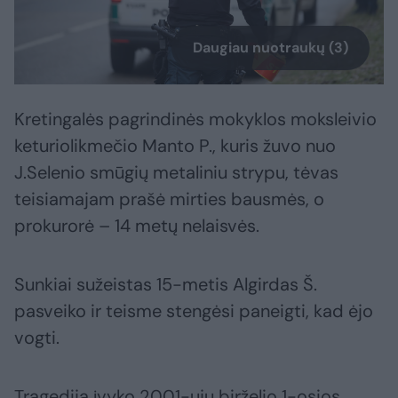
Daugiau nuotraukų (3)
Kretingalės pagrindinės mokyklos moksleivio
keturiolikmečio Manto P., kuris žuvo nuo
J.Selenio smūgių metaliniu strypu, tėvas
teisiamajam prašė mirties bausmės, o
prokurorė – 14 metų nelaisvės.
Sunkiai sužeistas 15-metis Algirdas Š.
pasveiko ir teisme stengėsi paneigti, kad ėjo
vogti.
Tragedija įvyko 2001-ųjų birželio 1-osios