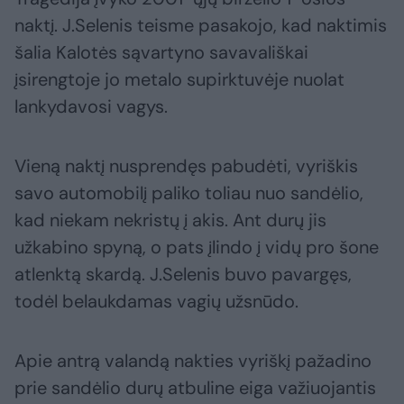
naktį. J.Selenis teisme pasakojo, kad naktimis
šalia Kalotės sąvartyno savavališkai
įsirengtoje jo metalo supirktuvėje nuolat
lankydavosi vagys.
Vieną naktį nusprendęs pabudėti, vyriškis
savo automobilį paliko toliau nuo sandėlio,
kad niekam nekristų į akis. Ant durų jis
užkabino spyną, o pats įlindo į vidų pro šone
atlenktą skardą. J.Selenis buvo pavargęs,
todėl belaukdamas vagių užsnūdo.
Apie antrą valandą nakties vyriškį pažadino
prie sandėlio durų atbuline eiga važiuojantis