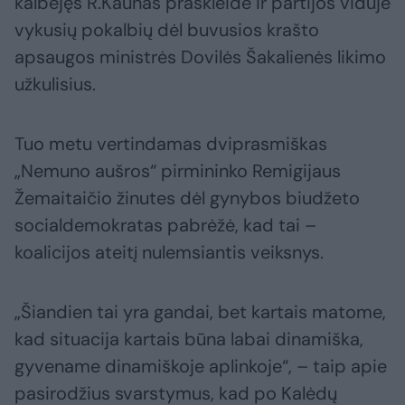
kalbėjęs R.Kaunas praskleidė ir partijos viduje
vykusių pokalbių dėl buvusios krašto
apsaugos ministrės Dovilės Šakalienės likimo
užkulisius.
Tuo metu vertindamas dviprasmiškas
„Nemuno aušros“ pirmininko Remigijaus
Žemaitaičio žinutes dėl gynybos biudžeto
socialdemokratas pabrėžė, kad tai –
koalicijos ateitį nulemsiantis veiksnys.
„Šiandien tai yra gandai, bet kartais matome,
kad situacija kartais būna labai dinamiška,
gyvename dinamiškoje aplinkoje“, – taip apie
pasirodžius svarstymus, kad po Kalėdų