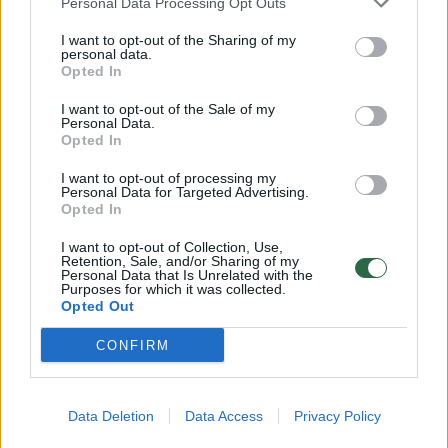
Personal Data Processing Opt Outs
I want to opt-out of the Sharing of my
personal data.
Opted In
I want to opt-out of the Sale of my
Personal Data.
Opted In
I want to opt-out of processing my
Lietuvos diena
Kriminalai
Personal Data for Targeted Advertising.
Opted In
25 smūgiai metaliniu strypu:
I want to opt-out of Collection, Use,
leisgyvis 14-metis buvo numestas
Retention, Sale, and/or Sharing of my
Personal Data that Is Unrelated with the
prie sąvartyno ir paliktas mirti
Purposes for which it was collected.
Opted Out
(2)
Istorijos, sukrėtusios Lietuvą
CONFIRM
2026 m. rugpjūčio 8 d. 18:00
Data Deletion
Data Access
Privacy Policy
Lrytas.lt