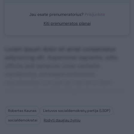
Jau esate prenumeratorius?
Prisijunkite
Kiti prenumeratos planai
Lorem ipsum dolor sit amet consectetur
adipisicing elit. Asperiores sapiente, odio
officiis sed tempore vitae veritatis
repellendus, ad saepe architecto
repudiandae corrupti sit non error illum
consequuntur adipisci dignissimos maxime.
Robertas Kaunas
Lietuvos socialdemokratų partija (LSDP)
socialdemokratai
Rodyti daugiau žymių