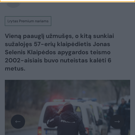
Lrytas Premium nariams
Vieną paauglį užmušęs, o kitą sunkiai
sužalojęs 57-erių klaipėdietis Jonas
Selenis Klaipėdos apygardos teismo
2002-aisiais buvo nuteistas kalėti 6
metus.