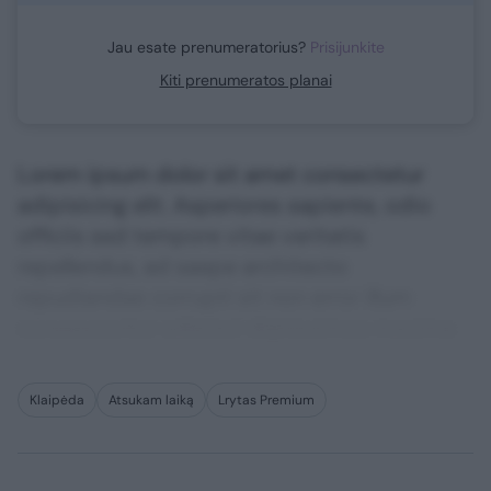
Jau esate prenumeratorius?
Prisijunkite
Kiti prenumeratos planai
Lorem ipsum dolor sit amet consectetur
adipisicing elit. Asperiores sapiente, odio
officiis sed tempore vitae veritatis
repellendus, ad saepe architecto
repudiandae corrupti sit non error illum
consequuntur adipisci dignissimos maxime.
Klaipėda
Atsukam laiką
Lrytas Premium