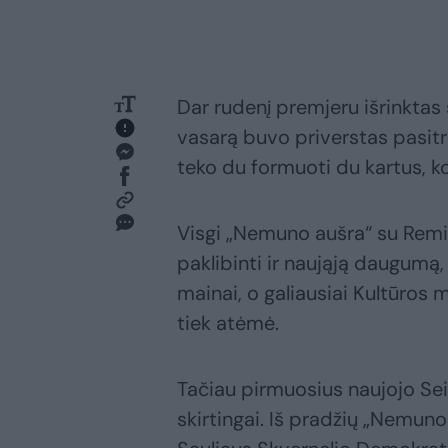
Dar rudenį premjeru išrinkta
vasarą buvo priverstas pasitr
teko du formuoti du kartus, koa
Visgi „Nemuno aušra“ su Remig
paklibinti ir naująją daugumą,
mainai, o galiausiai Kultūros m
tiek atėmė.
Tačiau pirmuosius naujojo Se
skirtingai. Iš pradžių „Nemuno