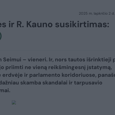
2025 m. lapkričio 2 d.
ės ir R. Kauno susikirtimas:
)
Seimui – vieneri. Ir, nors tautos išrinktieji 
jo priimti ne vieną reikšmingesnį įstatymą,
e erdvėje ir parlamento koridoriuose, panaš
dažniau skamba skandalai ir tarpusavio
mai.