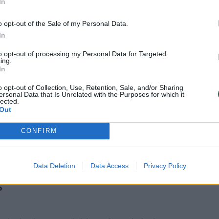
In
o opt-out of the Sale of my Personal Data.
In
to opt-out of processing my Personal Data for Targeted
ing.
In
o opt-out of Collection, Use, Retention, Sale, and/or Sharing
ersonal Data that Is Unrelated with the Purposes for which it
lected.
Out
, dabar jau kandidatas į krašto apsaugos
ėjosi, kaip kaltinimais gali žarstytis
CONFIRM
i ir pati į naująjį Seimą įžengė su „Nemuno
Data Deletion
Data Access
Privacy Policy
?