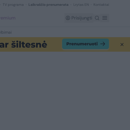
TV programa
Laikraščio prenumerata
Lrytas EN
Kontaktai
Premium
Prisijungti
lbimai