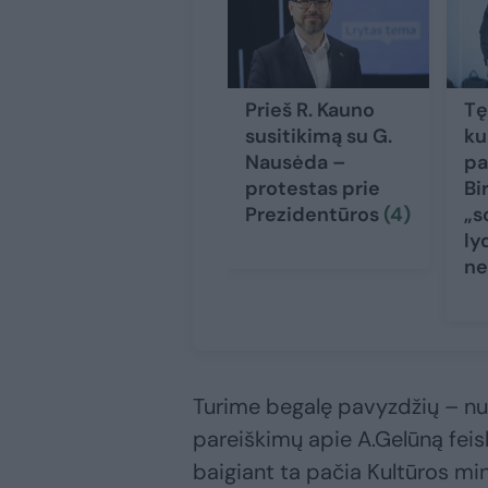
Prieš R. Kauno
Tę
susitikimą su G.
ku
Nausėda –
pa
protestas prie
Bi
Prezidentūros
(4)
„s
ly
ne
Turime begalę pavyzdžių – nu
pareiškimų apie A.Gelūną feisb
baigiant ta pačia Kultūros mini