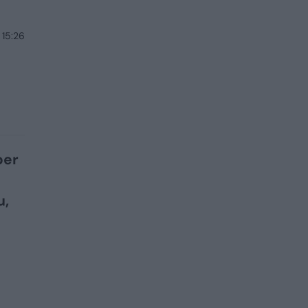
 15:26
per
u,