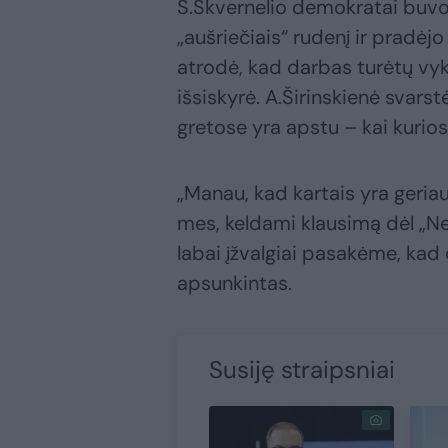
S.Skvernelio demokratai buvo 
„aušriečiais“ rudenį ir pradėjo
atrodė, kad darbas turėtų vykt
išsiskyrė. A.Širinskienė svar
gretose yra apstu – kai kurios 
„Manau, kad kartais yra geriau 
mes, keldami klausimą dėl „N
labai įžvalgiai pasakėme, kad 
apsunkintas.
Susiję straipsniai