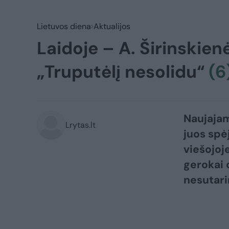
Lietuvos diena
Aktualijos
Laidoje – A. Širinskien
„Truputėlį nesolidu“
(6
Naujajam 
Lrytas.lt
juos spė
viešojoj
gerokai 
nesutari