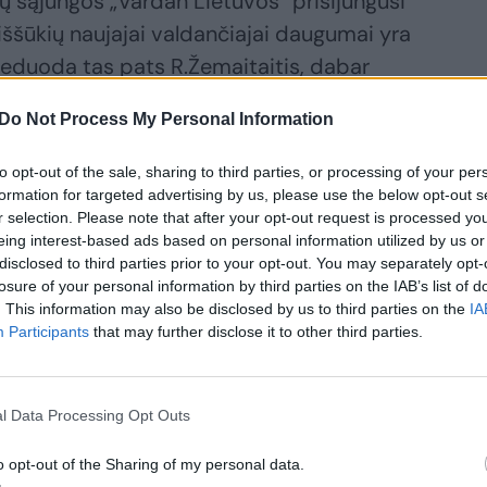
 sąjungos „Vardan Lietuvos“ prisijungusi
 iššūkių naujajai valdančiajai daugumai yra
neduoda tas pats R.Žemaitaitis, dabar
“, o kai kurie priimti sprendimai verčia
Do Not Process My Personal Information
to opt-out of the sale, sharing to third parties, or processing of your per
formation for targeted advertising by us, please use the below opt-out s
ad R. Kaunas yra eksperimentas:
r selection. Please note that after your opt-out request is processed y
eing interest-based ads based on personal information utilized by us or
disclosed to third parties prior to your opt-out. You may separately opt-
losure of your personal information by third parties on the IAB’s list of
. This information may also be disclosed by us to third parties on the
IA
Participants
that may further disclose it to other third parties.
l Data Processing Opt Outs
o opt-out of the Sharing of my personal data.