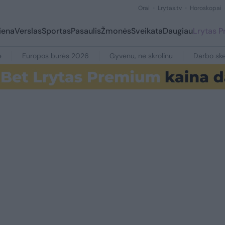
Orai
Lrytas.tv
Horoskopai
iena
Verslas
Sportas
Pasaulis
Žmonės
Sveikata
Daugiau
Lrytas 
e
Europos burės 2026
Gyvenu, ne skrolinu
Darbo ske