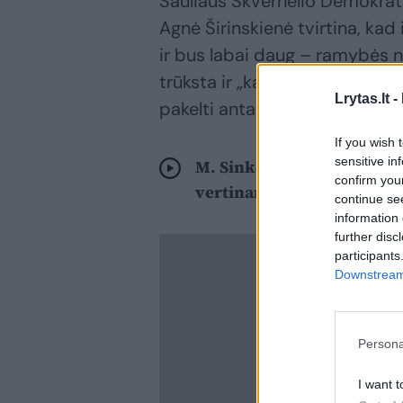
Sauliaus Skvernelio Demokratų
Agnė Širinskienė tvirtina, kad
ir bus labai daug – ramybės 
trūksta ir „kadrų į ministerijas
Lrytas.lt -
pakelti antakį.
If you wish 
sensitive in
M. Sinkevičius nemano, k
confirm you
vertiname ne tik patirtį
continue se
information 
further disc
participants
Downstream 
Persona
I want t