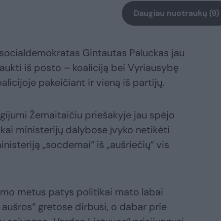
Daugiau nuotraukų (9)
s socialdemokratas Gintautas Paluckas jau
aukti iš posto – koaliciją bei Vyriausybę
licijoje pakeičiant ir vieną iš partijų.
ijumi Žemaitaičiu priešakyje jau spėjo
 kai ministerijų dalybose įvyko netikėti
inisteriją „socdemai“ iš „aušriečių“ vis
imo metus patys politikai mato labai
 aušros“ gretose dirbusi, o dabar prie