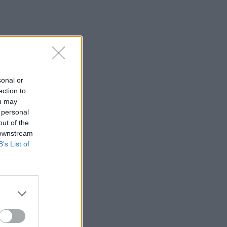
sonal or
ection to
ou may
 personal
out of the
 downstream
B’s List of