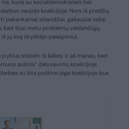
tie, kurie su socialdemokratais bei
 darbus naujoje koalicijoje. Nors iš pradžių
i pakankamai sklandžiai, galiausiai keliai
stė, kad šiuo metu problemų valdančiųjų
iš jų esą išryškėjo palaipsniui.
įvykius stebėti iš šalies, ir aš manau, kad
emuno aušros“ dalyvavimo koalicijoje,
darbas su šita politine jėga koalicijoje bus