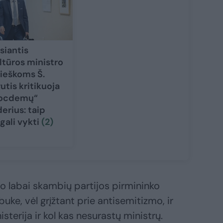
siantis
ltūros ministro
ieškoms Š.
rutis kritikuoja
ocdemų“
derius: taip
gali vykti
(2)
o labai skambių partijos pirmininko
uke, vėl grįžtant prie antisemitizmo, ir
sterija ir kol kas nesurastų ministrų.