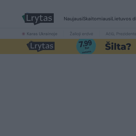
Naujausi
Skaitomiausi
Lietuvos d
Karas Ukrainoje
Žalioji erdvė
Ačiū, Prezident