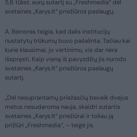
5,6 tūkst. eurų sutartį su „Freshmedia“ dėl
svetainės „Karys.lt“ priežiūros paslaugų.
A. Beinoras teigia, kad dalis institucijų
nustatytų trūkumų buvo pašalinta. Tačiau kai
kurie klausimai, jo vertinimu, vis dar nėra
išspręsti. Kaip vieną iš pavyzdžių jis nurodo
svetainės „Karys.lt“ priežiūros paslaugų
sutartį.
„Dėl nesuprantamų priežasčių beveik dvejus
metus nesudaroma nauja, skaidri sutartis
svetainės „Karys.lt“ priežiūrai ir toliau ją
prižiūri „Freshmedia“, – teigė jis.