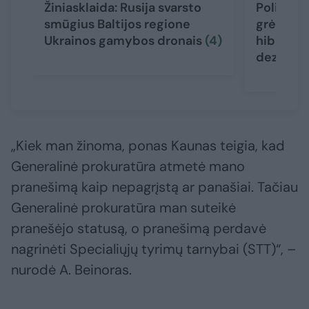
Žiniasklaida: Rusija svarsto
Politikai
smūgius Baltijos regione
grėsmę Li
Ukrainos gamybos dronais
(4)
hibridinė
dezinfor
„Kiek man žinoma, ponas Kaunas teigia, kad
Generalinė prokuratūra atmetė mano
pranešimą kaip nepagrįstą ar panašiai. Tačiau
Generalinė prokuratūra man suteikė
pranešėjo statusą, o pranešimą perdavė
nagrinėti Specialiųjų tyrimų tarnybai (STT)“, –
nurodė A. Beinoras.