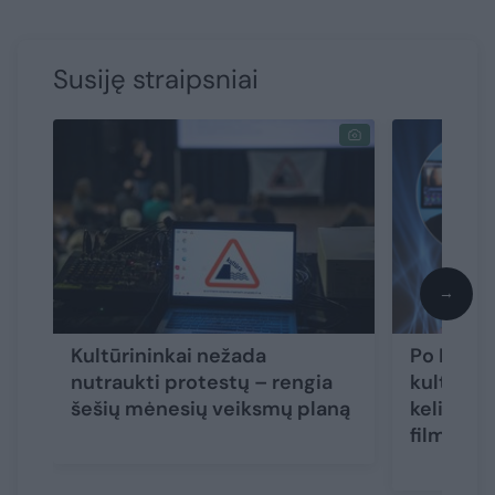
Susiję straipsniai
→
Kultūrininkai nežada
Po Krymo
nutraukti protestų – rengia
kultūros
šešių mėnesių veiksmų planą
kelionės
filmuoti 