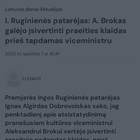
Lietuvos diena
Aktualijos
I. Ruginienės patarėjas: A. Brokas
galėjo įsivertinti praeities klaidas
prieš tapdamas viceministru
2025 m. lapkričio 7 d. 10:41
Lrytas.lt
Premjerės Ingos Ruginienės patarėjas
Ignas Algirdas Dobrovolskas sako, jog
penktadienį apie atsistatydinimą
pranešusiam kultūros viceministrui
Aleksandrui Brokui vertėjo įsivertinti
praeityje padarytas klaidas, prieš