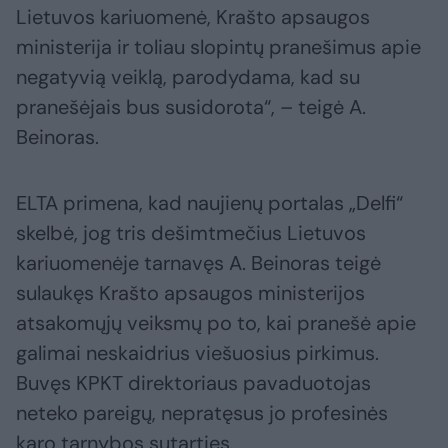
Lietuvos kariuomenė, Krašto apsaugos
ministerija ir toliau slopintų pranešimus apie
negatyvią veiklą, parodydama, kad su
pranešėjais bus susidorota“, – teigė A.
Beinoras.
ELTA primena, kad naujienų portalas „Delfi“
skelbė, jog tris dešimtmečius Lietuvos
kariuomenėje tarnavęs A. Beinoras teigė
sulaukęs Krašto apsaugos ministerijos
atsakomųjų veiksmų po to, kai pranešė apie
galimai neskaidrius viešuosius pirkimus.
Buvęs KPKT direktoriaus pavaduotojas
neteko pareigų, nepratęsus jo profesinės
karo tarnybos sutarties.