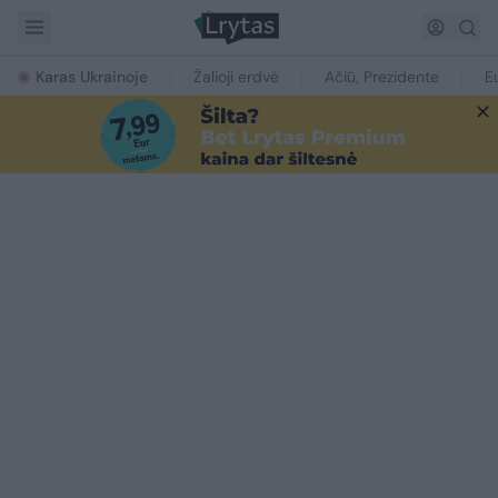
Karas Ukrainoje
Žalioji erdvė
Ačiū, Prezidente
E