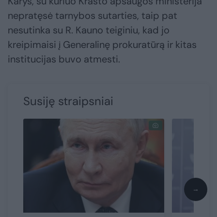
Karys, su kuriuo Krašto apsaugos ministerija
nepratęsė tarnybos sutarties, taip pat
nesutinka su R. Kauno teiginiu, kad jo
kreipimaisi į Generalinę prokuratūrą ir kitas
institucijas buvo atmesti.
Susiję straipsniai
→