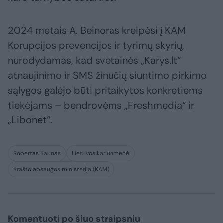
2024 metais A. Beinoras kreipėsi į KAM
Korupcijos prevencijos ir tyrimų skyrių,
nurodydamas, kad svetainės „Karys.lt“
atnaujinimo ir SMS žinučių siuntimo pirkimo
sąlygos galėjo būti pritaikytos konkretiems
tiekėjams – bendrovėms „Freshmedia“ ir
„Libonet“.
Robertas Kaunas
Lietuvos kariuomenė
Krašto apsaugos ministerija (KAM)
Komentuoti po šiuo straipsniu