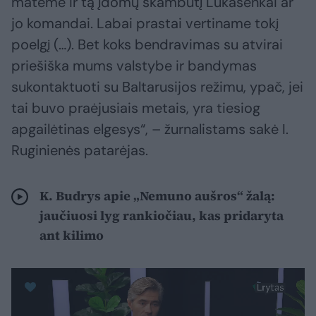
matėme ir tą įdomų skambutį Lukašenkai ar
jo komandai. Labai prastai vertiname tokį
poelgį (…). Bet koks bendravimas su atvirai
priešiška mums valstybe ir bandymas
sukontaktuoti su Baltarusijos režimu, ypač, jei
tai buvo praėjusiais metais, yra tiesiog
apgailėtinas elgesys“, – žurnalistams sakė I.
Ruginienės patarėjas.
K. Budrys apie „Nemuno aušros“ žalą:
jaučiuosi lyg rankiočiau, kas pridaryta
ant kilimo