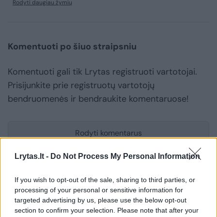
Rodyti daugiau žymių
Komentuoti po šiuo straipsniu
Komentuoti gali tik Lrytas registruoti vartotojai.
Prisijunkite prie registruotų vartotojų
bendruomenės ir bendraukite komentaruose!
Rodyti komentarus
Lrytas.lt -
Do Not Process My Personal Information
Prisijungti komentatoriams
If you wish to opt-out of the sale, sharing to third parties, or
processing of your personal or sensitive information for
targeted advertising by us, please use the below opt-out
section to confirm your selection. Please note that after your