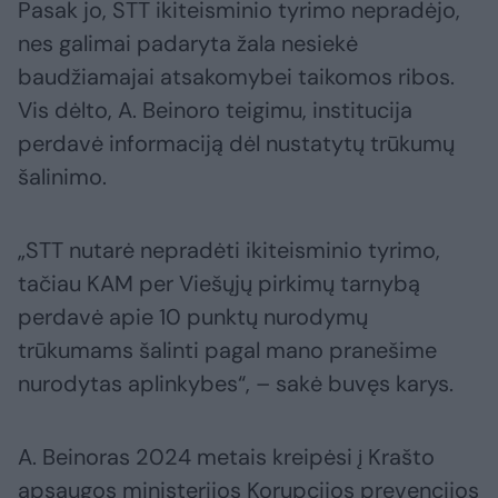
Pasak jo, STT ikiteisminio tyrimo nepradėjo,
nes galimai padaryta žala nesiekė
baudžiamajai atsakomybei taikomos ribos.
Vis dėlto, A. Beinoro teigimu, institucija
perdavė informaciją dėl nustatytų trūkumų
šalinimo.
„STT nutarė nepradėti ikiteisminio tyrimo,
tačiau KAM per Viešųjų pirkimų tarnybą
perdavė apie 10 punktų nurodymų
trūkumams šalinti pagal mano pranešime
nurodytas aplinkybes“, – sakė buvęs karys.
A. Beinoras 2024 metais kreipėsi į Krašto
apsaugos ministerijos Korupcijos prevencijos