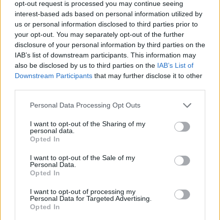
opt-out request is processed you may continue seeing
interest-based ads based on personal information utilized by
us or personal information disclosed to third parties prior to
your opt-out. You may separately opt-out of the further
disclosure of your personal information by third parties on the
IAB’s list of downstream participants. This information may
also be disclosed by us to third parties on the
IAB’s List of
Downstream Participants
that may further disclose it to other
third parties.
Personal Data Processing Opt Outs
Lietuvos diena
Aktualijos
I want to opt-out of the Sharing of my
Karys prabilo apie galimus
personal data.
Opted In
pažeidimus pirkimuose: ministro
I want to opt-out of the Sale of my
teiginiai neatspindi tikrovės
(9)
Personal Data.
Opted In
2026 m. rugpjūčio 9 d. 05:07
I want to opt-out of processing my
Personal Data for Targeted Advertising.
Opted In