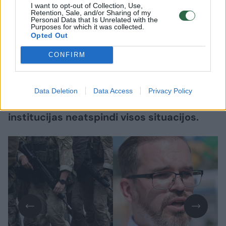
Lrytas.lt
I want to opt-out of Collection, Use,
Retention, Sale, and/or Sharing of my
Personal Data that Is Unrelated with the
Purposes for which it was collected.
Buvęs kariuomenės Karo prievolės ir
Opted Out
komplektavimo tarnybos (KPKT)
CONFIRM
direktoriaus pavaduotojas Audrius
Beinoras teigia, kad krašto apsaugos
ministro Roberto Kauno viešai išsakyti
Data Deletion
Data Access
Privacy Policy
teiginiai apie esą atmestus jo kreipimusis į
institucijas neatspindi visos situacijos.