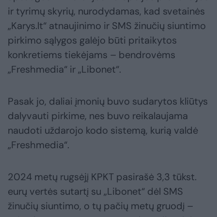
ir tyrimų skyrių, nurodydamas, kad svetainės
„Karys.lt“ atnaujinimo ir SMS žinučių siuntimo
pirkimo sąlygos galėjo būti pritaikytos
konkretiems tiekėjams – bendrovėms
„Freshmedia“ ir „Libonet“.
Pasak jo, daliai įmonių buvo sudarytos kliūtys
dalyvauti pirkime, nes buvo reikalaujama
naudoti uždarojo kodo sistemą, kurią valdė
„Freshmedia“.
2024 metų rugsėjį KPKT pasirašė 3,3 tūkst.
eurų vertės sutartį su „Libonet“ dėl SMS
žinučių siuntimo, o tų pačių metų gruodį –