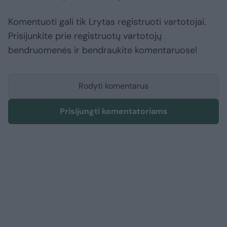
Komentuoti gali tik Lrytas registruoti vartotojai.
Prisijunkite prie registruotų vartotojų
bendruomenės ir bendraukite komentaruose!
Rodyti komentarus
Prisijungti komentatoriams