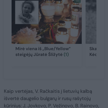
Mirė viena iš „Blue/Yellow“
Skaudi ži
steigėjų Jūratė Šližytė
(1)
Kėdainių
Kaip vertėjas, V. Račkaitis į lietuvių kalbą
išvertė daugelio bulgarų ir rusų rašytojų
kūrinius: J. Jovkovo, P. Vežinovo, B. Rainovo,