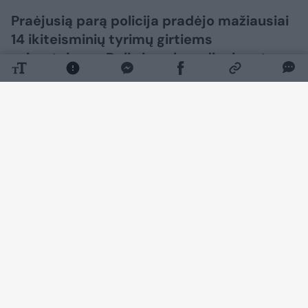
Praėjusią parą policija pradėjo mažiausiai
14 ikiteisminių tyrimų girtiems
vairuotojams. Dalis jų sekmadienio rytą
prabudo areštinėje.
Daugiau nuotraukų (1)