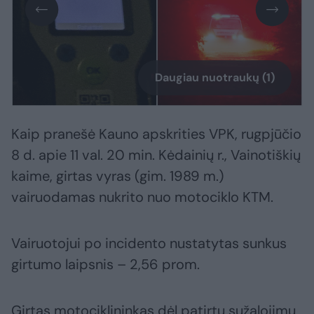
Daugiau nuotraukų (1)
Kaip pranešė Kauno apskrities VPK, rugpjūčio
8 d. apie 11 val. 20 min. Kėdainių r., Vainotiškių
kaime, girtas vyras (gim. 1989 m.)
vairuodamas nukrito nuo motociklo KTM.
Vairuotojui po incidento nustatytas sunkus
girtumo laipsnis – 2,56 prom.
Girtas motociklininkas dėl patirtų sužalojimų