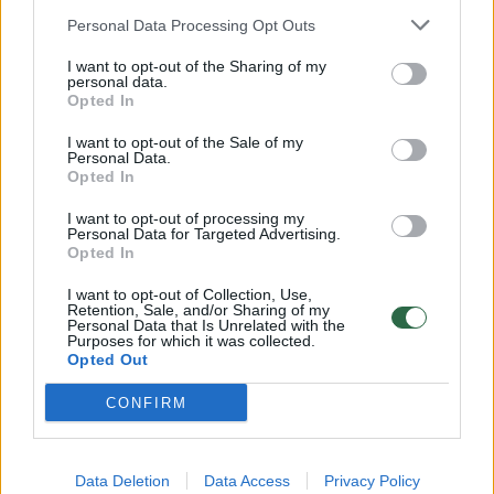
nuoširdžiai užjaučia velionio artimuosius,
Personal Data Processing Opt Outs
bičiulius ir kūrybos bendražygius.
I want to opt-out of the Sharing of my
personal data.
Opted In
mirė
Anykščių rajono savivaldybė
Anykščių rajonas
I want to opt-out of the Sale of my
Rodyti daugiau žymių
Personal Data.
Opted In
I want to opt-out of processing my
Personal Data for Targeted Advertising.
Komentuoti po šiuo straipsniu
Opted In
I want to opt-out of Collection, Use,
Komentuoti gali tik Lrytas registruoti vartotojai.
Retention, Sale, and/or Sharing of my
Personal Data that Is Unrelated with the
Prisijunkite prie registruotų vartotojų
Purposes for which it was collected.
Opted Out
bendruomenės ir bendraukite komentaruose!
CONFIRM
Rodyti komentarus
Data Deletion
Data Access
Privacy Policy