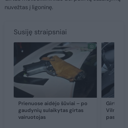
nuvežtas į ligoninę.
Susiję straipsniai
Prienuose aidėjo šūviai – po
Girtas va
gaudynių sulaikytas girtas
Vilniaus
vairuotojas
paspirtu