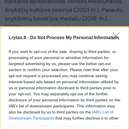
Račkaitis apdovanotas Teresės Mikeliūnaitės
Anykščių kultūros premija (2001 m.), Pasaulio
anykštėnų bendrijos medaliu (2016 m.).
2009 m. jam suteiktas Anykščių rajono
garbės piliečio vardas – už ilgametę kūrybinę
Lrytas.lt -
Do Not Process My Personal Information
veiklą, Anykščių krašto gamtos ir žymių
If you wish to opt-out of the sale, sharing to third parties, or
anykštėnų pristatymą Lietuvai knygose bei
processing of your personal or sensitive information for
publicistikoje.
targeted advertising by us, please use the below opt-out
section to confirm your selection. Please note that after your
opt-out request is processed you may continue seeing
Vygandas Juozapas Račkaitis paliko ryškų
interest-based ads based on personal information utilized by
us or personal information disclosed to third parties prior to
pėdsaką Lietuvos literatūroje, kraštotyroje ir
your opt-out. You may separately opt-out of the further
kultūros gyvenime. Jo darbai – tai meilės
disclosure of your personal information by third parties on the
gimtajam kraštui, gamtai ir žmogui liudijimas.
IAB’s list of downstream participants. This information may
also be disclosed by us to third parties on the
IAB’s List of
Downstream Participants
that may further disclose it to other
third parties.
Anykščių rajono savivaldybės vadovai