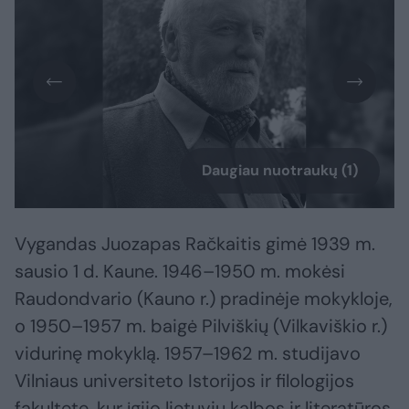
Daugiau nuotraukų (1)
Vygandas Juozapas Račkaitis gimė 1939 m.
sausio 1 d. Kaune. 1946–1950 m. mokėsi
Raudondvario (Kauno r.) pradinėje mokykloje,
o 1950–1957 m. baigė Pilviškių (Vilkaviškio r.)
vidurinę mokyklą. 1957–1962 m. studijavo
Vilniaus universiteto Istorijos ir filologijos
fakultete, kur įgijo lietuvių kalbos ir literatūros