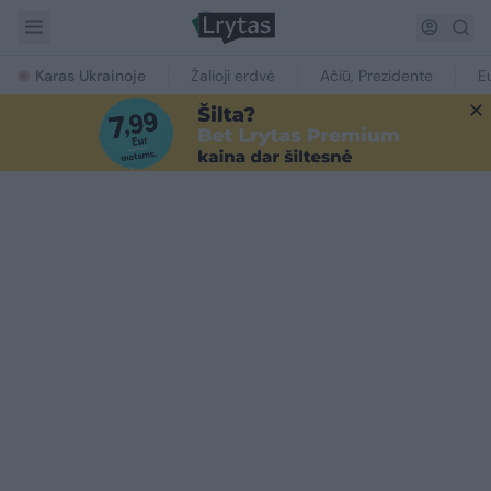
Karas Ukrainoje
Žalioji erdvė
Ačiū, Prezidente
E