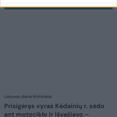
Prisijungti komentatoriams
Lietuvos diena
Kriminalai
Prisigėręs vyras Kėdainių r. sėdo
ant motociklo ir išvažiavo –