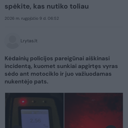
spėkite, kas nutiko toliau
2026 m. rugpjūčio 9 d. 06:52
Lrytas.lt
Kėdainių policijos pareigūnai aiškinasi
incidentą, kuomet sunkiai apgirtęs vyras
sėdo ant motociklo ir juo važiuodamas
nukentėjo pats.