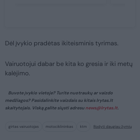
Dėl įvykio pradėtas ikiteisminis tyrimas.
Vairuotojui dabar be kita ko gresia ir iki metų
kalėjimo.
Buvote įvykio vietoje? Turite nuotraukų ar vaizdo
medžiagos? Pasidalinkite vaizdais su kitais lrytas.lt
skaitytojais. Viską galite siųsti adresu
news@lrytas.lt
.
girtas vairuotojas
motociklininkas
ktm
Rodyti daugiau žymių