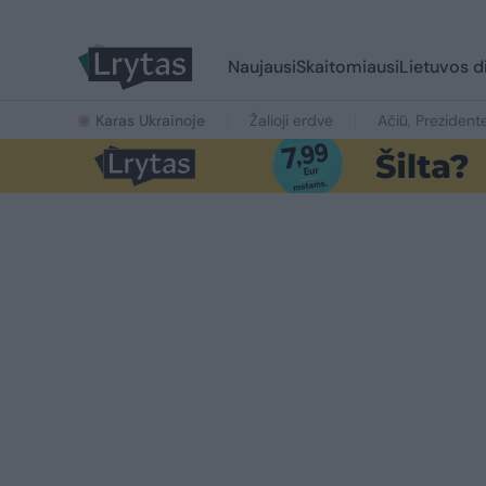
Naujausi
Skaitomiausi
Lietuvos d
Karas Ukrainoje
Žalioji erdvė
Ačiū, Prezident