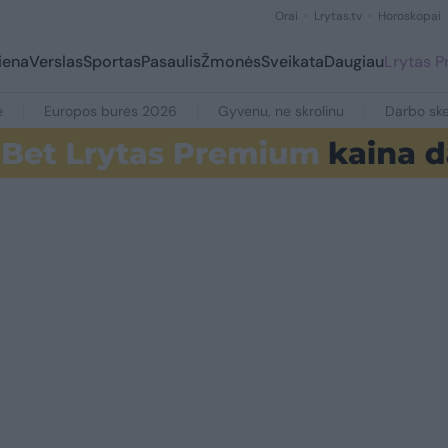
Orai
Lrytas.tv
Horoskopai
iena
Verslas
Sportas
Pasaulis
Žmonės
Sveikata
Daugiau
Lrytas 
e
Europos burės 2026
Gyvenu, ne skrolinu
Darbo ske