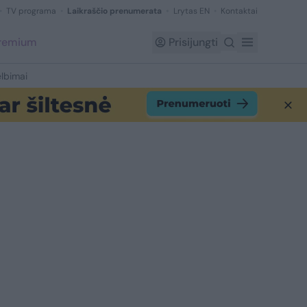
TV programa
Laikraščio prenumerata
Lrytas EN
Kontaktai
Premium
Prisijungti
lbimai