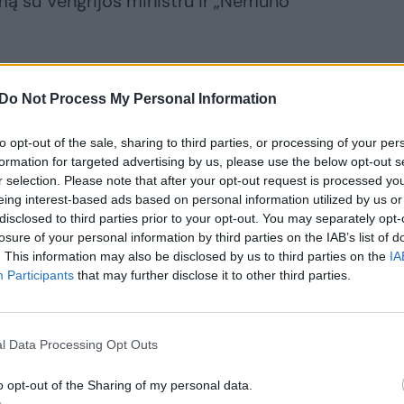
imą su Vengrijos ministru ir „Nemuno
r prezidento Gitano Nausėdos dabartinę
Do Not Process My Personal Information
lemtas prezidento charakterio.
to opt-out of the sale, sharing to third parties, or processing of your per
formation for targeted advertising by us, please use the below opt-out s
rėjų bandė paaiškinti: „Kadangi kažką
r selection. Please note that after your opt-out request is processed y
 prezidentas negirdi, tai yra būdas –
eing interest-based ads based on personal information utilized by us or
disclosed to third parties prior to your opt-out. You may separately opt-
eigu norite, kad prezidentas jus išgirstų – jūs
losure of your personal information by third parties on the IAB’s list of
imas“, – laidos metu pasakojo A.Januška.
. This information may also be disclosed by us to third parties on the
IA
Participants
that may further disclose it to other third parties.
l Data Processing Opt Outs
ite skaityti
o opt-out of the Sharing of my personal data.