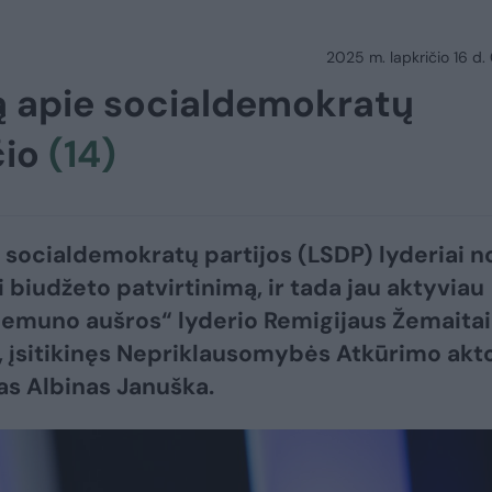
2025 m. lapkričio 16 d.
mą apie socialdemokratų
čio
(14)
 socialdemokratų partijos (LSDP) lyderiai no
i biudžeto patvirtinimą, ir tada jau aktyviau
Nemuno aušros“ lyderio Remigijaus Žemaitai
u, įsitikinęs Nepriklausomybės Atkūrimo akt
as Albinas Januška.