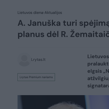
Lietuvos diena
Aktualijos
A. Januška turi spėji
planus dėl R. Žemaitai
Lietuvos
Lrytas.lt
pralaukt
elgsis „
atžvilgi
Lrytas Premium nariams
signatar