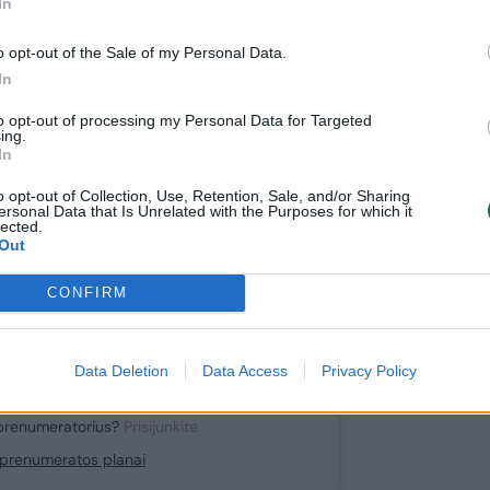
In
toliau?
o opt-out of the Sale of my Personal Data.
In
e prie mūsų bendruomenės
ite prenumeratoriumi
to opt-out of processing my Personal Data for Targeted
ing.
1
In
uo
Eur / mėn.
o opt-out of Collection, Use, Retention, Sale, and/or Sharing
ersonal Data that Is Unrelated with the Purposes for which it
lected.
Out
Prenumeruoti
CONFIRM
Data Deletion
Data Access
Privacy Policy
prenumeratorius?
Prisijunkite
i prenumeratos planai