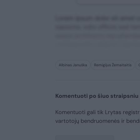
Lorem ipsum dolor sit amet co
sapiente, odio officiis sed te
saepe architecto repudiandae 
consequuntur adipisci digni
Albinas Januška
Remigijus Žemaitaitis
Komentuoti po šiuo straipsniu
Komentuoti gali tik Lrytas registru
vartotojų bendruomenės ir bend