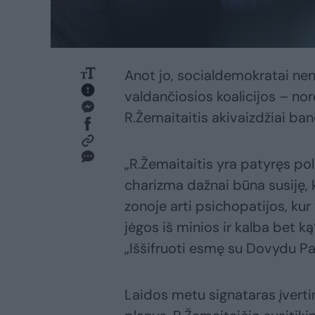
Anot jo, socialdemokratai nen
valdančiosios koalicijos – norė
R.Žemaitaitis akivaizdžiai band
„R.Žemaitaitis yra patyręs poli
charizma dažnai būna susiję,
zonoje arti psichopatijos, kur
jėgos iš minios ir kalba bet k
„Iššifruoti esmę su Dovydu P
Laidos metu signataras įverti