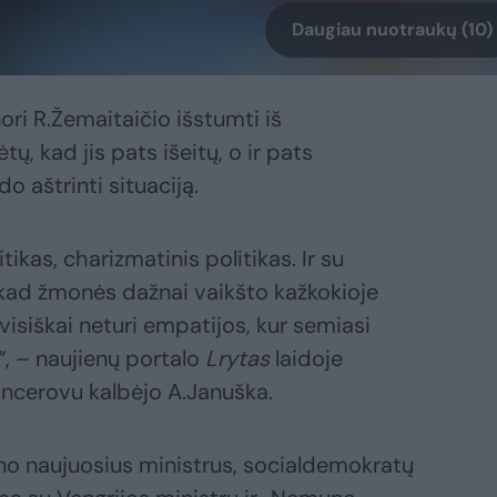
Daugiau nuotraukų (10)
ori R.Žemaitaičio išstumti iš
tų, kad jis pats išeitų, o ir pats
o aštrinti situaciją.
tikas, charizmatinis politikas. Ir su
 kad žmonės dažnai vaikšto kažkokioje
 visiškai neturi empatijos, kur semiasi
ą“, – naujienų portalo
Lrytas
laidoje
ancerovu kalbėjo A.Januška.
no naujuosius ministrus, socialdemokratų