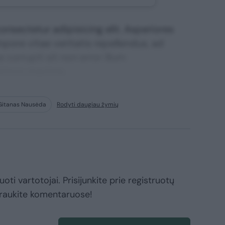
nsectetur adipisicing elit. Asperiores
mpore vitae veritatis repellendus, ad
corrupti sit non error illum
ssimos maxime.
Gitanas Nausėda
Rodyti daugiau žymių
oti vartotojai. Prisijunkite prie registruotų
raukite komentaruose!