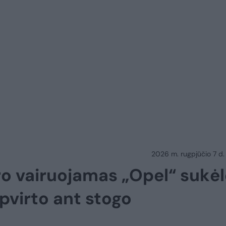
2026 m. rugpjūčio 7 d.
ro vairuojamas „Opel“ sukėl
pvirto ant stogo