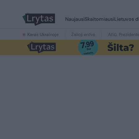
Naujausi
Skaitomiausi
Lietuvos d
Karas Ukrainoje
Žalioji erdvė
Ačiū, Prezident