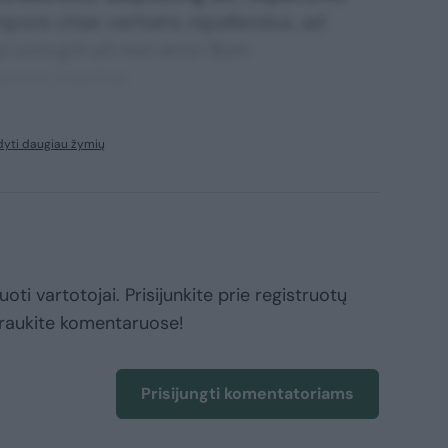
mpore vitae veritatis repellendus, ad
corrupti sit non error illum
ssimos maxime.
dyti daugiau žymių
oti vartotojai. Prisijunkite prie registruotų
raukite komentaruose!
Prisijungti komentatoriams