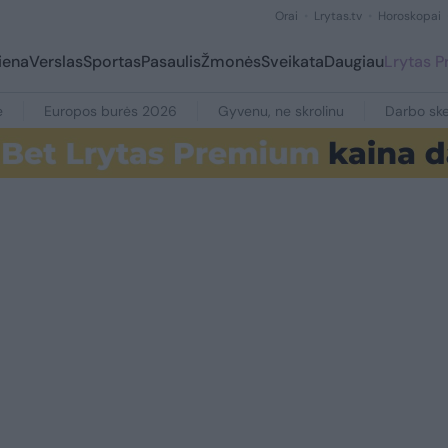
Orai
Lrytas.tv
Horoskopai
iena
Verslas
Sportas
Pasaulis
Žmonės
Sveikata
Daugiau
Lrytas 
e
Europos burės 2026
Gyvenu, ne skrolinu
Darbo ske