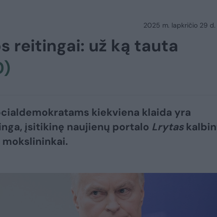
2025 m. lapkričio 29 d.
reitingai: už ką tauta
0)
cialdemokratams kiekviena klaida yra
nga, įsitikinę naujienų portalo
Lrytas
kalbin
s mokslininkai.