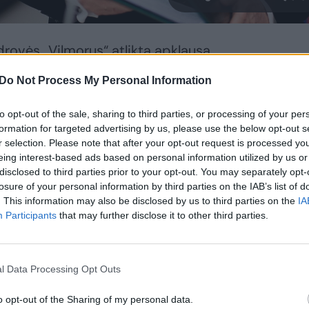
rovės „Vilmorus“ atlikta apklausa
ius Lietuvos socialdemokratų partijos
Do Not Process My Personal Information
proc. punktais, ir pirmąją reitingų lentelės
unga-Lietuvos krikščionys demokratai
to opt-out of the sale, sharing to third parties, or processing of your per
formation for targeted advertising by us, please use the below opt-out s
r selection. Please note that after your opt-out request is processed y
eing interest-based ads based on personal information utilized by us or
disclosed to third parties prior to your opt-out. You may separately opt-
pkritį sulaukė prezidentas Gitanas
losure of your personal information by third parties on the IAB’s list of
nimas sumažėjo net 13,1 proc. punkto.
. This information may also be disclosed by us to third parties on the
IA
Participants
that may further disclose it to other third parties.
tologų teigimu, toks šalies prezidento
stabos – užtenka pasižiūrėti į G.Nausėdos
l Data Processing Opt Outs
nesius.
o opt-out of the Sharing of my personal data.