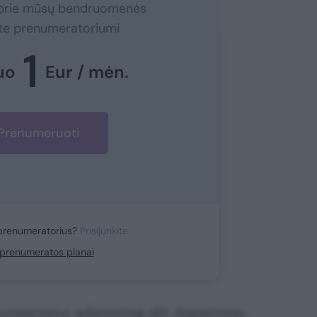
e prie mūsų bendruomenės
ite prenumeratoriumi
1
uo
Eur / mėn.
Prenumeruoti
prenumeratorius?
Prisijunkite
i prenumeratos planai
nsectetur adipisicing elit. Asperiores