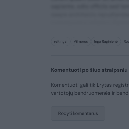
sapiente, odio officiis sed te
saepe architecto repudiandae 
consequuntur adipisci digni
reitingai
Vilmorus
Inga Ruginienė
Ro
Komentuoti po šiuo straipsniu
Komentuoti gali tik Lrytas registru
vartotojų bendruomenės ir bend
Rodyti komentarus