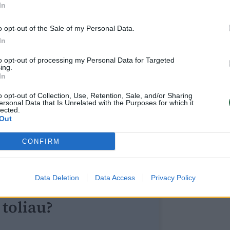
In
remjerės Ingos Ruginienės situacija yra
o opt-out of the Sale of my Personal Data.
s, pagal dabartines aplinkybes LSDP ir
In
ūti ir blogesnis, tačiau iš šitos duobės
to opt-out of processing my Personal Data for Targeted
ing.
In
e politikos ekspertai mato du aiškius
o opt-out of Collection, Use, Retention, Sale, and/or Sharing
ersonal Data that Is Unrelated with the Purposes for which it
lected.
Out
CONFIRM
Data Deletion
Data Access
Privacy Policy
ite skaityti
toliau?