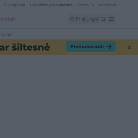
TV programa
Laikraščio prenumerata
Lrytas EN
Kontaktai
Premium
Prisijungti
lbimai