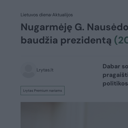
Lietuvos diena
Aktualijos
Nugarmėję G. Nausėdos 
baudžia prezidentą
(2
Dabar so
Lrytas.lt
pragaišti
politiko
Lrytas Premium nariams