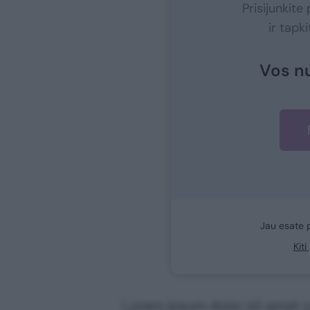
Prisijunkit
ir tapk
Vos n
Jau esate 
Kit
Lorem ipsum dolor sit amet co