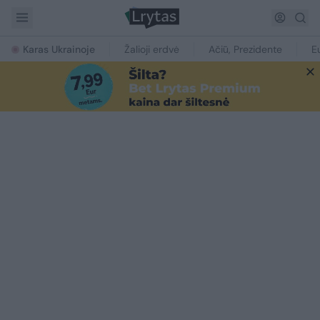
Karas Ukrainoje
Žalioji erdvė
Ačiū, Prezidente
E