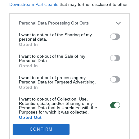
Downstream Participants
that may further disclose it to other
third parties.
Konservatorių pirmininkas L. Kasčiūnas po
Personal Data Processing Opt Outs
susitikimo tikino, kad jeigu sprendžiant
balionų krizę Lietuvai nepavyktų pasiekti
I want to opt-out of the Sharing of my
personal data.
rezultatų bendradarbiaujant su Jungtinėmis
Opted In
Amerikos Valstijomis (JAV), reikėtų imtis
I want to opt-out of the Sale of my
Personal Data.
konkretaus plano, kurį politikas pavadino
Opted In
„Linkėjimai Lukašenkai“.
I want to opt-out of processing my
Personal Data for Targeted Advertising.
Opted In
Savo ruožtu premjerė tikino išgirdusi
I want to opt-out of Collection, Use,
naudingų frakcijų lyderių įžvalgų ir pabrėžė,
Retention, Sale, and/or Sharing of my
Personal Data that Is Unrelated with the
kad tokio formato susitikimus planuojama
Purposes for which it was collected.
Opted Out
rengti toliau.
CONFIRM