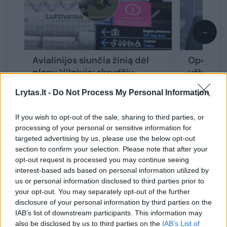
→
Avialinijos siunčia žinią dėl
Opozicija
planų Vilniuje: skrydžių
užkardyt
ankstinimas ar atšaukimas –
balionais
Lrytas.lt -
Do Not Process My Personal Information
ne vienintelė išeitis
(4)
užsimena
„Linkėji
If you wish to opt-out of the sale, sharing to third parties, or
processing of your personal or sensitive information for
targeted advertising by us, please use the below opt-out
section to confirm your selection. Please note that after your
opt-out request is processed you may continue seeing
interest-based ads based on personal information utilized by
Pokalbyje su premjere dalyvavo opozicinių
us or personal information disclosed to third parties prior to
konservatorių, liberalų, demokratų „Vardan
your opt-out. You may separately opt-out of the further
Lietuvos“ lyderiai bei Mišrios seimo narių
disclosure of your personal information by third parties on the
IAB’s list of downstream participants. This information may
grupės frakcijos seniūnas.
also be disclosed by us to third parties on the
IAB’s List of