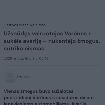
Lietuvos diena
Nelaimės
Užsnūdęs vairuotojas Varėnos r.
sukėlė avariją – nukentėjo žmogus,
sutriko eismas
2026 m. rugpjūčio 8 d. 06:43
Lrytas.lt
Vienas žmogus buvo sužalotas
penktadienį Varėnos r. susidūrus dviem
lengviesiems automobiliams. Avarija