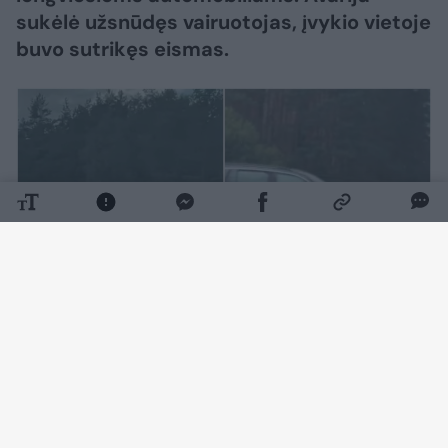
sukėlė užsnūdęs vairuotojas, įvykio vietoje
buvo sutrikęs eismas.
Daugiau nuotraukų (3)
Pirmasis apie įvykį socialiniame tinkle
„Facebook“ dar penktadienio vakarą pranešė