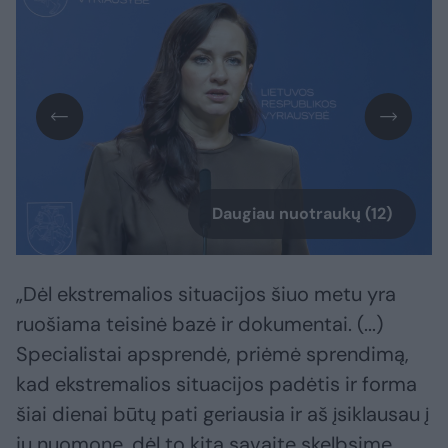
Daugiau nuotraukų (12)
„Dėl ekstremalios situacijos šiuo metu yra
ruošiama teisinė bazė ir dokumentai. (...)
Specialistai apsprendė, priėmė sprendimą,
kad ekstremalios situacijos padėtis ir forma
šiai dienai būtų pati geriausia ir aš įsiklausau į
jų nuomonę, dėl to kitą savaitę skelbsime