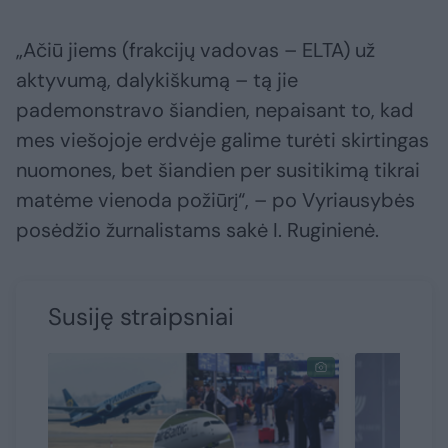
„Ačiū jiems (frakcijų vadovas – ELTA) už
aktyvumą, dalykiškumą – tą jie
pademonstravo šiandien, nepaisant to, kad
mes viešojoje erdvėje galime turėti skirtingas
nuomones, bet šiandien per susitikimą tikrai
matėme vienoda požiūrį“, – po Vyriausybės
posėdžio žurnalistams sakė I. Ruginienė.
Susiję straipsniai