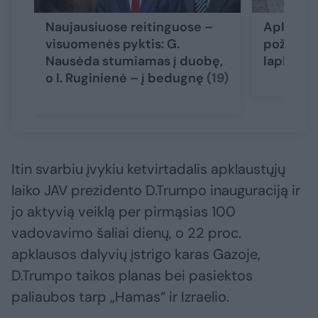
Naujausiuose reitinguose –
Apklausa
visuomenės pyktis: G.
požiūris 
Nausėda stumiamas į duobę,
lapkritį
o I. Ruginienė – į bedugnę
(19)
Itin svarbiu įvykiu ketvirtadalis apklaustųjų
laiko JAV prezidento D.Trumpo inauguraciją ir
jo aktyvią veiklą per pirmąsias 100
vadovavimo šaliai dienų, o 22 proc.
apklausos dalyvių įstrigo karas Gazoje,
D.Trumpo taikos planas bei pasiektos
paliaubos tarp „Hamas“ ir Izraelio.