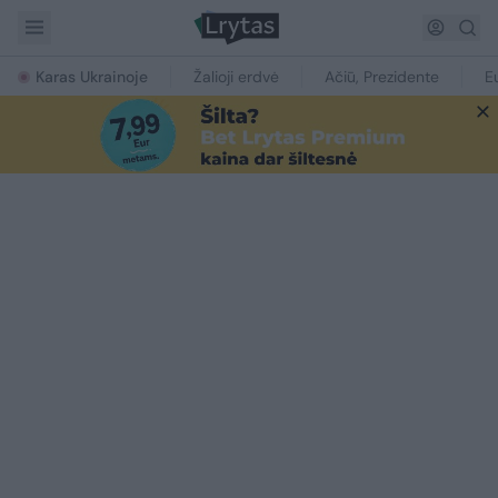
Karas Ukrainoje
Žalioji erdvė
Ačiū, Prezidente
E