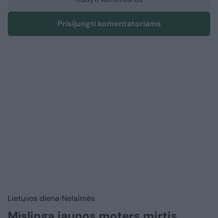
Prisijungti komentatoriams
Lietuvos diena
Nelaimės
Mįslinga jaunos moters mirtis