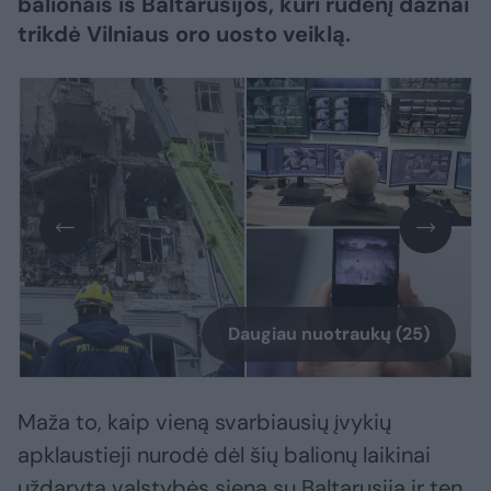
balionais iš Baltarusijos, kuri rudenį dažnai
trikdė Vilniaus oro uosto veiklą.
Daugiau nuotraukų (25)
Maža to, kaip vieną svarbiausių įvykių
apklaustieji nurodė dėl šių balionų laikinai
uždarytą valstybės sieną su Baltarusija ir ten