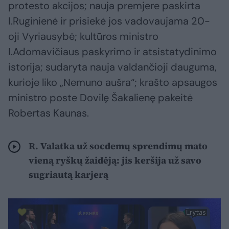
protesto akcijos; nauja premjere paskirta
I.Ruginienė ir prisiekė jos vadovaujama 20-
oji Vyriausybė; kultūros ministro
I.Adomavičiaus paskyrimo ir atsistatydinimo
istorija; sudaryta nauja valdančioji dauguma,
kurioje liko „Nemuno aušra“; krašto apsaugos
ministro poste Dovilę Šakalienę pakeitė
Robertas Kaunas.
R. Valatka už socdemų sprendimų mato
vieną ryškų žaidėją: jis keršija už savo
sugriautą karjerą