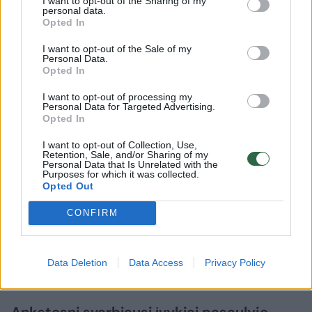
I want to opt-out of the Sharing of my
personal data.
2020 m. – Lietuvos Seimo rinkimai
Opted In
I want to opt-out of the Sale of my
Personal Data.
2021 m. – migrantų krizė prie Baltarusijos
Opted In
sienos
I want to opt-out of processing my
Personal Data for Targeted Advertising.
Opted In
2022 m. – kainų šuolis, infliacija – viena
I want to opt-out of Collection, Use,
didžiausių ES
Retention, Sale, and/or Sharing of my
Personal Data that Is Unrelated with the
Purposes for which it was collected.
Opted Out
2023 m. – NATO viršūnių susitikimas Vilniuje
CONFIRM
liepos 11, 12 d.
Data Deletion
Data Access
Privacy Policy
2023 m. – spalio mėnesį vykę Seimo rinkimai