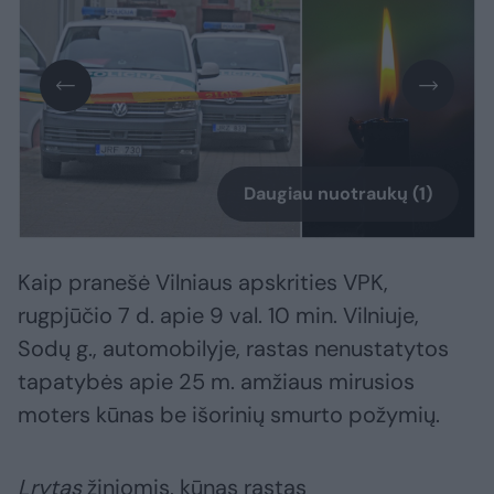
Daugiau nuotraukų (1)
Kaip pranešė Vilniaus apskrities VPK,
rugpjūčio 7 d. apie 9 val. 10 min. Vilniuje,
Sodų g., automobilyje, rastas nenustatytos
tapatybės apie 25 m. amžiaus mirusios
moters kūnas be išorinių smurto požymių.
Lrytas
žiniomis, kūnas rastas