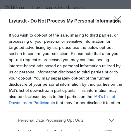
2015 m. – Lietuva įsivedė eurą
Lrytas.lt -
Do Not Process My Personal Information
2016 m. – Seimo rinkimai, Valstiečių ir žaliųjų
sąjungos pergalė
If you wish to opt-out of the sale, sharing to third parties, or
processing of your personal or sensitive information for
targeted advertising by us, please use the below opt-out
section to confirm your selection. Please note that after your
2017 m. – Vokietijoje rastas 1918 m. vasario 16
opt-out request is processed you may continue seeing
d. Nepriklausomybės Akto originalas lietuvių
interest-based ads based on personal information utilized by
kalba
us or personal information disclosed to third parties prior to
your opt-out. You may separately opt-out of the further
disclosure of your personal information by third parties on the
IAB’s list of downstream participants. This information may
2018 m. – popiežiaus Pranciškaus vizitas
also be disclosed by us to third parties on the
IAB’s List of
Lietuvoje (rugsėjo 22, 23 d.)
Downstream Participants
that may further disclose it to other
third parties.
2019 m. – Lietuvos prezidento rinkimai
Personal Data Processing Opt Outs