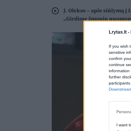
J. Olekas – apie siūlymą į
„Girdime žmonių nuomon
Lrytas.lt -
If you wish 
sensitive in
confirm you
continue se
information 
further disc
participants
Downstream 
Persona
I want t