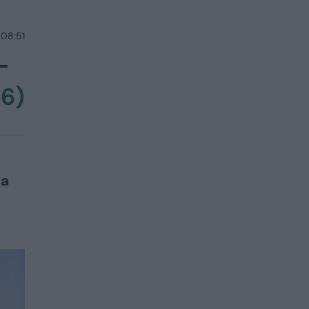
 08:51
–
16)
ta