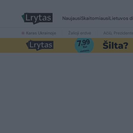
Naujausi
Skaitomiausi
Lietuvos d
Karas Ukrainoje
Žalioji erdvė
Ačiū, Prezident