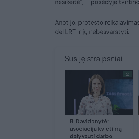
nesikeitė“, – posėdyje tvirtino
Anot jo, protesto reikalavim
dėl LRT ir jų nebesvarstyti.
Susiję straipsniai
B. Davidonytė:
asociacija kvietimą
dalyvauti darbo