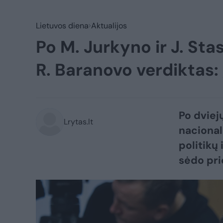
Lietuvos diena
Aktualijos
Po M. Jurkyno ir J. St
R. Baranovo verdiktas: 
Po dviej
Lrytas.lt
nacionali
politikų
sėdo pri