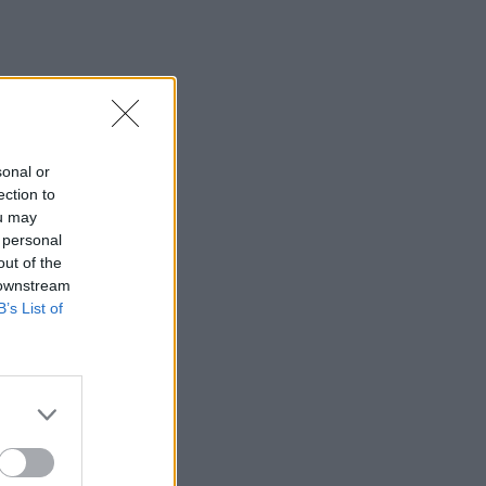
sonal or
ection to
ou may
 personal
out of the
 downstream
B’s List of