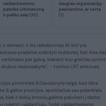
valdantiesiems
daugiau organizacijų:
pateikė ultimatumą
pasitarsime, ar verta
ir paliko salę
(35)
(1)
 o atmesti, ir šis reikalavimas iki šiol yra
testuose prašėme stabdyti buldozerį, bet šios da
 vertimasis per galvą, siekiant kuo greičiau priimt
 skubos neatsisakyta“, – tvirtino LRT atstovas.
cijos pirmininkė B.Davidonytė teigė, kad tikra
 iš galios pozicijos, apsistačius sau palankiais
vus, kiek ir kokių žmonių galima pakviesti į darbo
tų nulemti valdančiųjų. Todėl valdantiesiems