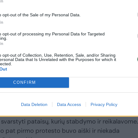
In
o opt-out of the Sale of my Personal Data.
In
to opt-out of processing my Personal Data for Targeted
ing.
itę Žurnalistų profesionalų asociacijos pirmini
In
alistas Deividas Jursevičius paliko salę.
o opt-out of Collection, Use, Retention, Sale, and/or Sharing
ersonal Data that Is Unrelated with the Purposes for which it
lected.
Out
oks yra šios darbo grupės tikslas. Seimo pirminin
sakė tiesiai – darbo grupė svarstys tas pačias
CONFIRM
o dešimtys tūkstančių žmonių. Vos prieš dvi diena
 poziciją (...).
Data Deletion
Data Access
Privacy Policy
 svarstyti pataisų, kurių stabdymo ir reikalavome.
o pat pirmo protesto buvo aiški ir niekada