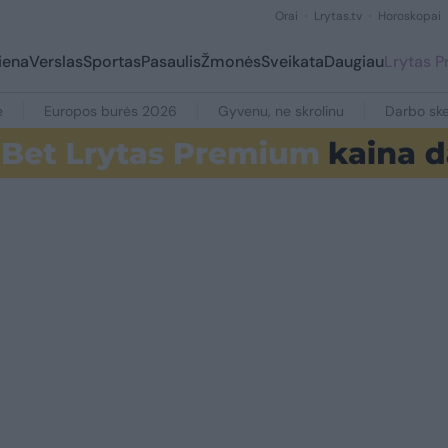
Orai
Lrytas.tv
Horoskopai
iena
Verslas
Sportas
Pasaulis
Žmonės
Sveikata
Daugiau
Lrytas 
e
Europos burės 2026
Gyvenu, ne skrolinu
Darbo ske