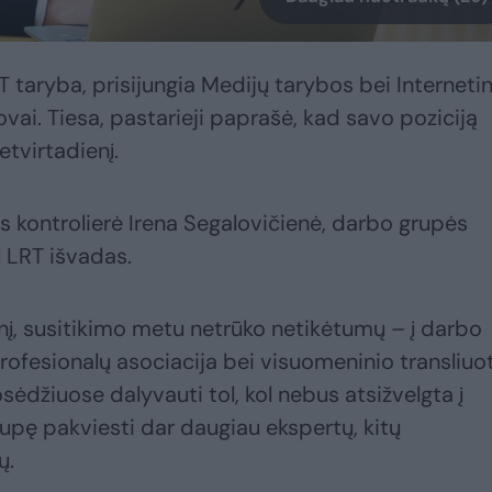
RT taryba, prisijungia Medijų tarybos bei Interneti
ovai. Tiesa, pastarieji paprašė, kad savo poziciją
etvirtadienį.
ės kontrolierė Irena Segalovičienė, darbo grupės
l LRT išvadas.
enį, susitikimo metu netrūko netikėtumų – į darbo
rofesionalų asociacija bei visuomeninio transliuo
sėdžiuose dalyvauti tol, kol nebus atsižvelgta į
upę pakviesti dar daugiau ekspertų, kitų
ų.