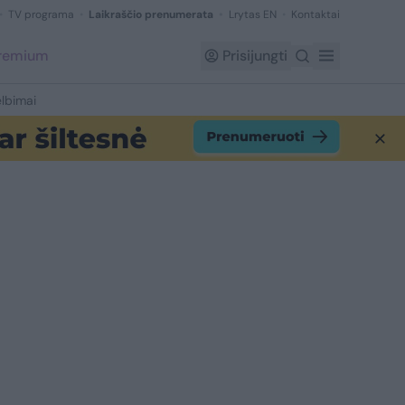
TV programa
Laikraščio prenumerata
Lrytas EN
Kontaktai
Premium
Prisijungti
lbimai