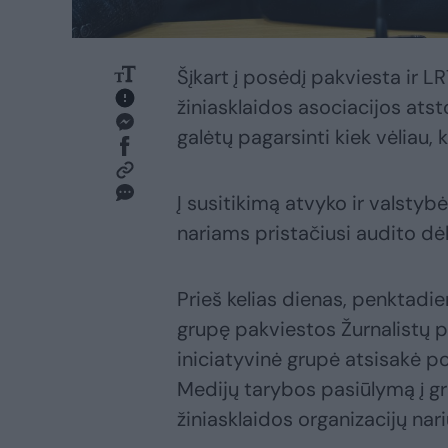
Šįkart į posėdį pakviesta ir L
žiniasklaidos asociacijos atst
galėtų pagarsinti kiek vėliau, k
Į susitikimą atvyko ir valstyb
nariams pristačiusi audito dė
Prieš kelias dienas, penktadi
grupę pakviestos Žurnalistų p
iniciatyvinė grupė atsisakė po
Medijų tarybos pasiūlymą į gr
žiniasklaidos organizacijų nari