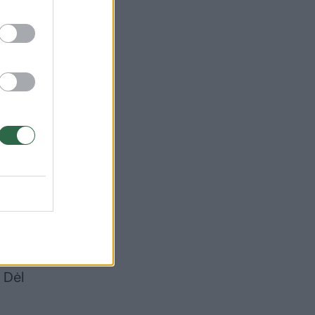
nkė
kas
s
 Dėl