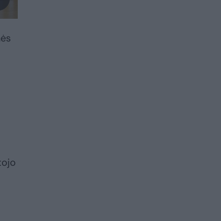
nės
tojo