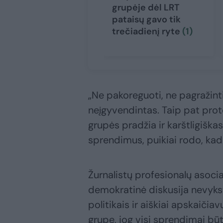
grupėje dėl LRT
pataisų gavo tik
trečiadienį ryte
(1)
„Ne pakoreguoti, ne pagražinti,
neįgyvendintas. Taip pat pro
grupės pradžia ir karštligiškas
sprendimus, puikiai rodo, kad
Žurnalistų profesionalų asocia
demokratinė diskusija nevyksta
politikais ir aiškiai apskaičia
grupę, jog visi sprendimai bū