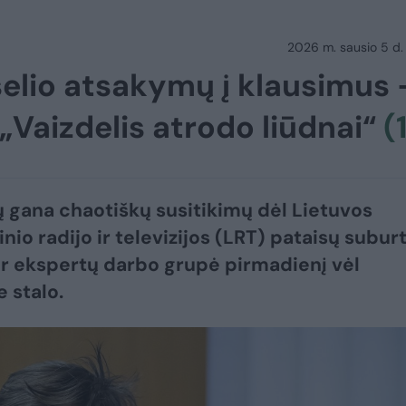
2026 m. sausio 5 d.
aselio atsakymų į klausimus 
„Vaizdelis atrodo liūdnai“
(
ų gana chaotiškų susitikimų dėl Lietuvos
nio radijo ir televizijos (LRT) pataisų subur
 ir ekspertų darbo grupė pirmadienį vėl
e stalo.