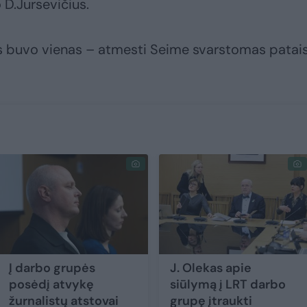
 D.Jursevičius.
as buvo vienas – atmesti Seime svarstomas patai
Į darbo grupės
J. Olekas apie
posėdį atvykę
siūlymą į LRT darbo
žurnalistų atstovai
grupę įtraukti