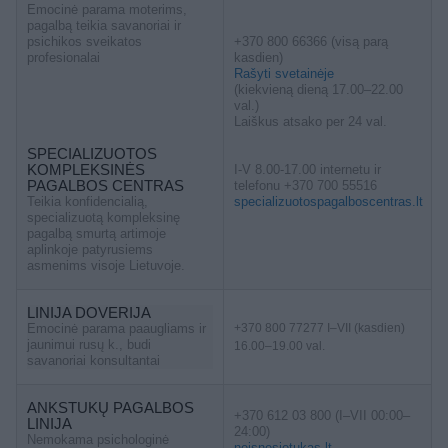
Emocinė parama moterims,
pagalbą teikia savanoriai ir
psichikos sveikatos
+370 800 66366 (visą parą
profesionalai
kasdien)
Rašyti svetainėje
(kiekvieną dieną 17.00–22.00
val.)
Laiškus atsako per 24 val.
SPECIALIZUOTOS
KOMPLEKSINĖS
I-V 8.00-17.00 internetu ir
PAGALBOS CENTRAS
telefonu +370 700 55516
Teikia konfidencialią,
specializuotospagalboscentras.lt
specializuotą kompleksinę
pagalbą smurtą artimoje
aplinkoje patyrusiems
asmenims visoje Lietuvoje.
LINIJA DOVERIJA
Emocinė parama paaugliams ir
+370 800 77277 I–VII (kasdien)
jaunimui rusų k., budi
16.00–19.00 val.
savanoriai konsultantai
ANKSTUKŲ PAGALBOS
+370 612 03 800 (I–VII 00:00–
LINIJA
24:00)
Nemokama psichologinė
neisnesiotukas.lt