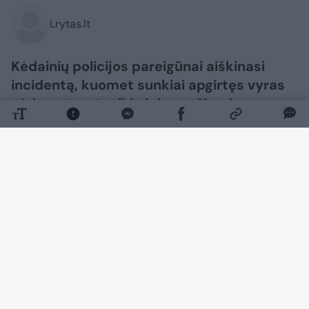
Lrytas.lt
Kėdainių policijos pareigūnai aiškinasi
incidentą, kuomet sunkiai apgirtęs vyras
sėdo ant motociklo ir juo važiuodamas
nukentėjo pats.