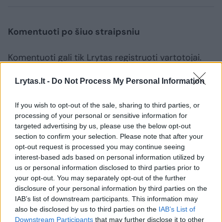
Komentuoti po šiuo straipsniu
Komentuoti gali tik Lrytas registruoti vartotojai.
Prisijunkite prie registruotų vartotojų
Lrytas.lt -
Do Not Process My Personal Information
bendruomenės ir bendraukite komentaruose!
If you wish to opt-out of the sale, sharing to third parties, or
processing of your personal or sensitive information for
Rodyti komentarus
targeted advertising by us, please use the below opt-out
section to confirm your selection. Please note that after your
Prisijungti komentatoriams
opt-out request is processed you may continue seeing
interest-based ads based on personal information utilized by
us or personal information disclosed to third parties prior to
your opt-out. You may separately opt-out of the further
disclosure of your personal information by third parties on the
IAB’s list of downstream participants. This information may
also be disclosed by us to third parties on the
IAB’s List of
Downstream Participants
that may further disclose it to other