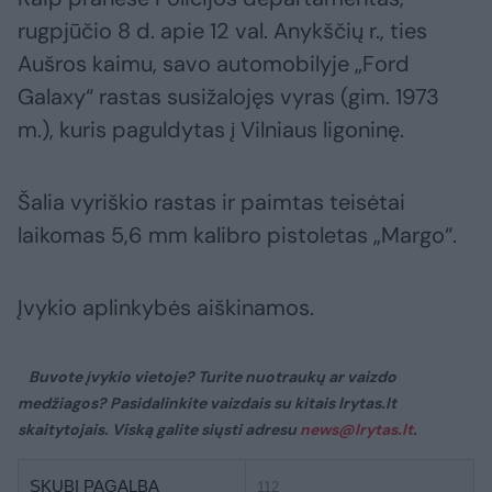
rugpjūčio 8 d. apie 12 val. Anykščių r., ties
Aušros kaimu, savo automobilyje „Ford
Galaxy“ rastas susižalojęs vyras (gim. 1973
m.), kuris paguldytas į Vilniaus ligoninę.
Šalia vyriškio rastas ir paimtas teisėtai
laikomas 5,6 mm kalibro pistoletas „Margo“.
Įvykio aplinkybės aiškinamos.
Buvote įvykio vietoje? Turite nuotraukų ar vaizdo
medžiagos? Pasidalinkite vaizdais su kitais lrytas.lt
skaitytojais. Viską galite siųsti adresu
news@lrytas.lt
.
SKUBI PAGALBA
112