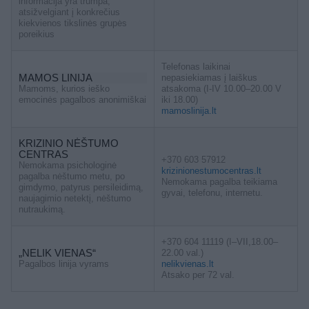
informacija yra trumpa,
atsižvelgiant į konkrečius
kiekvienos tikslinės grupės
poreikius
Telefonas laikinai
MAMOS LINIJA
nepasiekiamas į laiškus
Mamoms, kurios ieško
atsakoma (I-IV 10.00–20.00 V
emocinės pagalbos anonimiškai
iki 18.00)
mamoslinija.lt
KRIZINIO NĖŠTUMO
CENTRAS
+370 603 57912
Nemokama psichologinė
krizinionestumocentras.lt
pagalba nėštumo metu, po
Nemokama pagalba teikiama
gimdymo, patyrus persileidimą,
gyvai, telefonu, internetu.
naujagimio netektį, nėštumo
nutraukimą.
+370 604 11119 (I–VII,18.00–
„NELIK VIENAS“
22.00 val.)
Pagalbos linija vyrams
nelikvienas.lt
Atsako per 72 val.