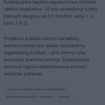
funkcijų arba tarybai nepatvirtinus metinės
veiklos ataskaitos. Už tokį sprendimą turėtų
balsuoti daugiau nei 1/2 tarybos narių, t. y.,
bent 7 iš 12.
Projektas sulaukė aštrios žurnalistų
bendruomenės bei dalies tarptautinių
organizacijų kritikos – prie Seimo vyko
protestai, platinta peticija. Žiniasklaidos
atstovai ragino valdančiuosius atmesti
siūlomas pataisas.
Lietuvos nacionalinis radijas ir televizija (LRT)
Monika Garbačiauskaitė - Budrienė
protestai