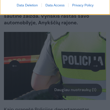
Data Deletion
Data Access
Privacy Policy
Į Vilniaus medikų rankas pateko vyras su
šautine žaizda. Vyriškis rastas savo
automobilyje, Anykščių rajone.
Daugiau nuotraukų (1)
Kaip pranešė Policijos departamentas,