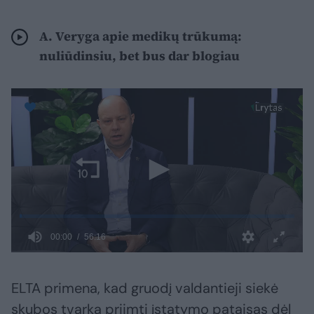
A. Veryga apie medikų trūkumą:
nuliūdinsiu, bet bus dar blogiau
ELTA primena, kad gruodį valdantieji siekė
skubos tvarka priimti įstatymo pataisas dėl