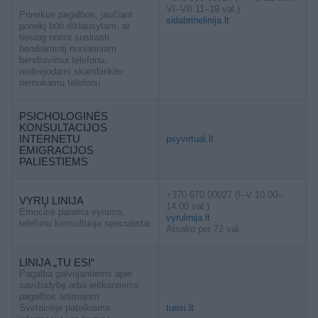
VI–VII 11–19 val.)
Prireikus pagalbos, jaučiant
sidabrinelinija.lt
poreikį būti išklausytam, ar
tiesiog norint susirasti
bendramintį nuolatiniam
bendravimui telefonu,
nedvejodami skambinkite
nemokamu telefonu
PSICHOLOGINĖS
KONSULTACIJOS
INTERNETU
psyvirtual.lt
EMIGRACIJOS
PALIESTIEMS
+370 670 00027 (I–V 10.00–
VYRŲ LINIJA
14.00 val.)
Emocinė parama vyrams,
vyrulinija.lt
telefonu konsultuoja specialistai
Atsako per 72 val.
LINIJA „TU ESI“
Pagalba galvojantiems apie
savižudybę arba ieškantiems
pagalbos artimajam
Svetainėje pateikiama
tuesi.lt