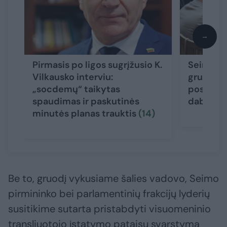
→
Pirmasis po ligos sugrįžusio K.
Seime – 
Vilkausko interviu:
grupės d
„socdemų“ taikytas
posėdis: 
spaudimas ir paskutinės
dabartin
minutės planas trauktis
(14)
Be to, gruodį vykusiame šalies vadovo, Seimo
pirmininko bei parlamentinių frakcijų lyderių
susitikime sutarta pristabdyti visuomeninio
transliuotojo įstatymo pataisų svarstymą