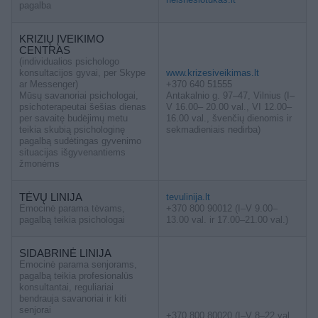
pagalba
KRIZIŲ ĮVEIKIMO
CENTRAS
(individualios psichologo
konsultacijos gyvai, per Skype
www.krizesiveikimas.lt
ar Messenger)
+370 640 51555
Mūsų savanoriai psichologai,
Antakalnio g. 97–47, Vilnius (I–
psichoterapeutai šešias dienas
V 16.00– 20.00 val., VI 12.00–
per savaitę budėjimų metu
16.00 val., švenčių dienomis ir
teikia skubią psichologinę
sekmadieniais nedirba)
pagalbą sudėtingas gyvenimo
situacijas išgyvenantiems
žmonėms
TĖVŲ LINIJA
tevulinija.lt
Emocinė parama tėvams,
+370 800 90012 (I–V 9.00–
pagalbą teikia psichologai
13.00 val. ir 17.00–21.00 val.)
SIDABRINĖ LINIJA
Emocinė parama senjorams,
pagalbą teikia profesionalūs
konsultantai, reguliariai
bendrauja savanoriai ir kiti
senjorai
+370 800 80020 (I–V 8–22 val.,