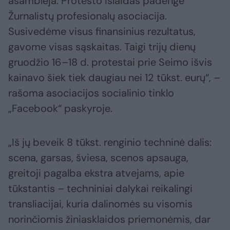
asamblėja. Protesto išlaidas padengė
Žurnalistų profesionalų asociacija.
Susivedėme visus finansinius rezultatus,
gavome visas sąskaitas. Taigi trijų dienų
gruodžio 16–18 d. protestai prie Seimo išvis
kainavo šiek tiek daugiau nei 12 tūkst. eurų“, –
rašoma asociacijos socialinio tinklo
„Facebook“ paskyroje.
„Iš jų beveik 8 tūkst. renginio techninė dalis:
scena, garsas, šviesa, scenos apsauga,
greitoji pagalba ekstra atvejams, apie
tūkstantis – techniniai dalykai reikalingi
transliacijai, kuria dalinomės su visomis
norinčiomis žiniasklaidos priemonėmis, dar