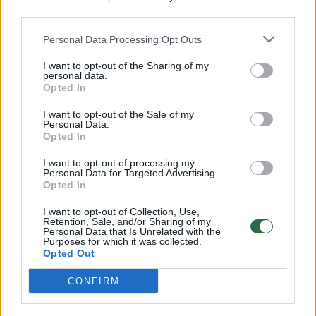
third parties.
Personal Data Processing Opt Outs
I want to opt-out of the Sharing of my
personal data.
Opted In
I want to opt-out of the Sale of my
Personal Data.
Opted In
Lietuvos diena
Nelaimės
I want to opt-out of processing my
Anykščių r. savo automobilyje
Personal Data for Targeted Advertising.
Opted In
rastas peršautas vyras, šalia –
teisėtai laikytas pistoletas
I want to opt-out of Collection, Use,
Retention, Sale, and/or Sharing of my
Personal Data that Is Unrelated with the
Purposes for which it was collected.
2026 m. rugpjūčio 9 d. 05:23
Opted Out
CONFIRM
Lrytas.lt