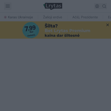
Karas Ukrainoje
Žalioji erdvė
Ačiū, Prezidente
E