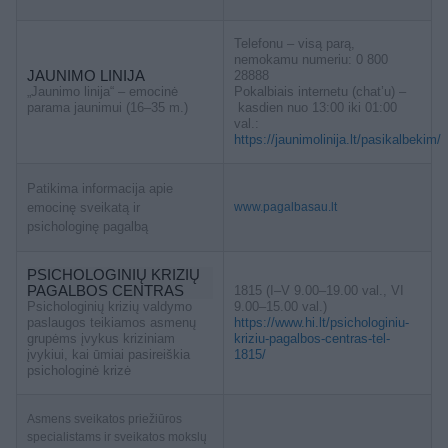
Telefonu – visą parą,
nemokamu numeriu: 0 800
JAUNIMO LINIJA
28888
„Jaunimo linija“ – emocinė
Pokalbiais internetu (chat’u) –
parama jaunimui (16–35 m.)
kasdien nuo 13:00 iki 01:00
val.:
https://jaunimolinija.lt/pasikalbekim/
Patikima informacija apie
emocinę sveikatą ir
www.pagalbasau.lt
psichologinę pagalbą
PSICHOLOGINIŲ KRIZIŲ
PAGALBOS CENTRAS
1815 (I–V 9.00–19.00 val., VI
Psichologinių krizių valdymo
9.00–15.00 val.)
paslaugos teikiamos asmenų
https://www.hi.lt/psichologiniu-
grupėms įvykus kriziniam
kriziu-pagalbos-centras-tel-
įvykiui, kai ūmiai pasireiškia
1815/
psichologinė krizė
Asmens sveikatos priežiūros
specialistams ir sveikatos mokslų