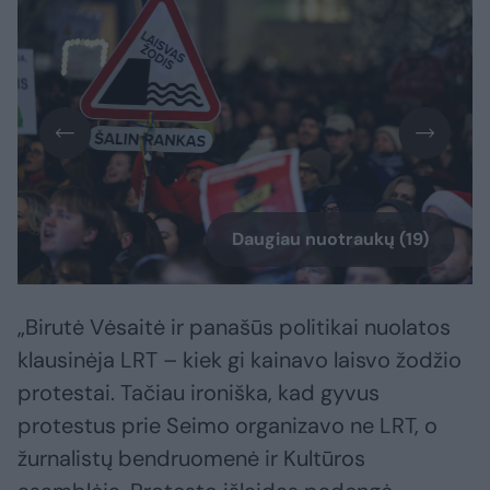
Daugiau nuotraukų (19)
„Birutė Vėsaitė ir panašūs politikai nuolatos
klausinėja LRT – kiek gi kainavo laisvo žodžio
protestai. Tačiau ironiška, kad gyvus
protestus prie Seimo organizavo ne LRT, o
žurnalistų bendruomenė ir Kultūros