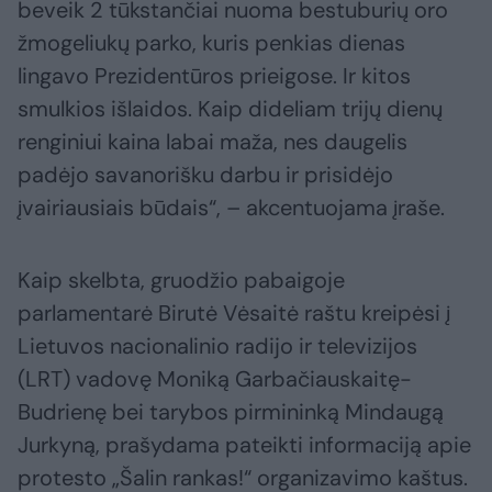
beveik 2 tūkstančiai nuoma bestuburių oro
žmogeliukų parko, kuris penkias dienas
lingavo Prezidentūros prieigose. Ir kitos
smulkios išlaidos. Kaip dideliam trijų dienų
renginiui kaina labai maža, nes daugelis
padėjo savanorišku darbu ir prisidėjo
įvairiausiais būdais“, – akcentuojama įraše.
Kaip skelbta, gruodžio pabaigoje
parlamentarė Birutė Vėsaitė raštu kreipėsi į
Lietuvos nacionalinio radijo ir televizijos
(LRT) vadovę Moniką Garbačiauskaitę-
Budrienę bei tarybos pirmininką Mindaugą
Jurkyną, prašydama pateikti informaciją apie
protesto „Šalin rankas!“ organizavimo kaštus.