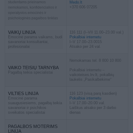
studentams prieinamos
Medo.lt
+370 606 07205
nemokamos, konfidencialios ir
operatyvios emocinės ir
psichologinės pagalbos tinklas
VAIKŲ LINIJA
116 111 (I–VII 11.00–23.00 val.)
Emocinė parama vaikams, budi
Pokalbiai internetu
savanoriai konsultantai,
I–V 17.00–23.0015
profesionalai
Atsako per 24 val.
Nemokamas tel. 8 800 10 800
VAIKO TEISIŲ TARNYBA
Pokalbiai internetu –
Pagalbą teikia specialistai
vaikoteises.lrv.lt, pokalbių
laukelis „Pasikalbėkime“
VILTIES LINIJA
116 123 (visą parą kasdien)
Emocinė parama
Pokalbiai internetu
suaugusiesiems, pagalbą teikia
I–V 17.00–20.00 val.
savanoriai ir psichikos
Laiškus atsako per 3 darbo
sveikatos specialistai
dienas
PAGALBOS MOTERIMS
LINIJA