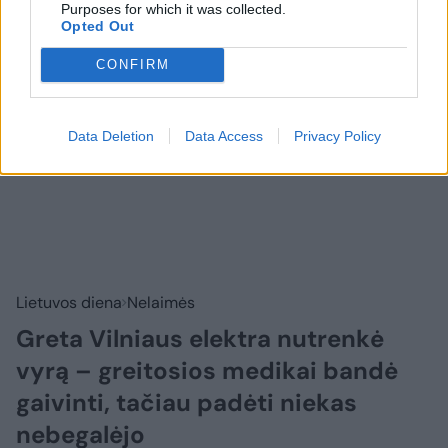
Purposes for which it was collected.
Opted Out
CONFIRM
Data Deletion
Data Access
Privacy Policy
Lietuvos diena
Nelaimės
Greta Vilniaus elektra nutrenkė
vyrą – greitosios medikai bandė
gaivinti, tačiau padėti niekas
nebegalėjo