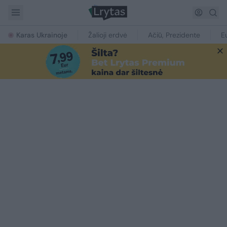
Karas Ukrainoje
Žalioji erdvė
Ačiū, Prezidente
E