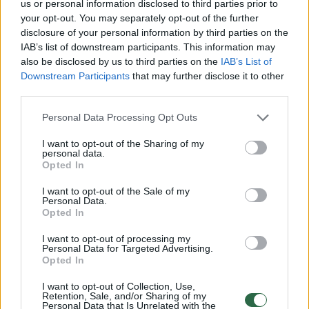
us or personal information disclosed to third parties prior to
your opt-out. You may separately opt-out of the further
Mindaugas Sinkevičius
Lietuvos socialdemokratų partija (LSDP)
disclosure of your personal information by third parties on the
Leonidas Volkovas
Rodyti daugiau žymių
IAB’s list of downstream participants. This information may
also be disclosed by us to third parties on the
IAB’s List of
Downstream Participants
that may further disclose it to other
third parties.
Komentuoti po šiuo straipsniu
Personal Data Processing Opt Outs
I want to opt-out of the Sharing of my
Komentuoti gali tik Lrytas registruoti vartotojai.
personal data.
Opted In
Prisijunkite prie registruotų vartotojų
bendruomenės ir bendraukite komentaruose!
I want to opt-out of the Sale of my
Personal Data.
Opted In
Rodyti komentarus
I want to opt-out of processing my
Personal Data for Targeted Advertising.
Opted In
Prisijungti komentatoriams
I want to opt-out of Collection, Use,
Retention, Sale, and/or Sharing of my
Personal Data that Is Unrelated with the