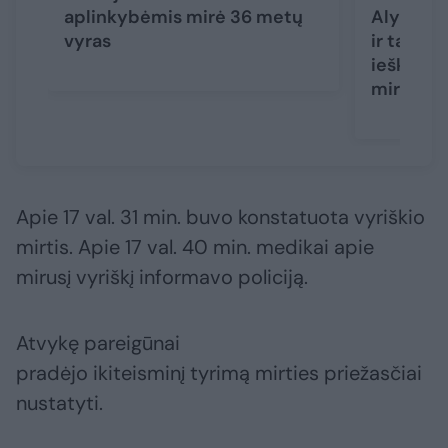
aplinkybėmis mirė 36 metų
Alytaus r
vyras
ir tarnyb
ieškotas
miręs
Apie 17 val. 31 min. buvo konstatuota vyriškio
mirtis. Apie 17 val. 40 min. medikai apie
mirusį vyriškį informavo policiją.
Atvykę pareigūnai
pradėjo ikiteisminį tyrimą mirties priežasčiai
nustatyti.