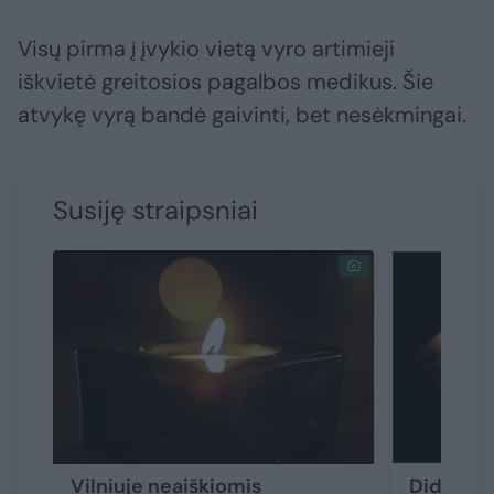
Visų pirma į įvykio vietą vyro artimieji
iškvietė greitosios pagalbos medikus. Šie
atvykę vyrą bandė gaivinti, bet nesėkmingai.
Susiję straipsniai
Vilniuje neaiškiomis
Didžiulė