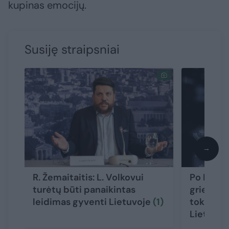
kupinas emocijų.
Susiję straipsniai
→
R. Žemaitaitis: L. Volkovui
Po L. Vo
turėtų būti panaikintas
griežta I
leidimas gyventi Lietuvoje
(1)
toks žmog
Lietuvoj