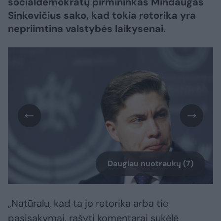
socialdemokratų pirmininkas Mindaugas
Sinkevičius sako, kad tokia retorika yra
nepriimtina valstybės laikysenai.
Daugiau nuotraukų (7)
„Natūralu, kad ta jo retorika arba tie
pasisakymai, rašyti komentarai sukėlė