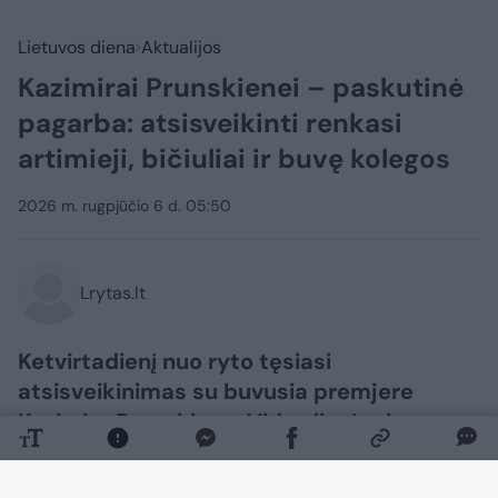
Lietuvos diena
Aktualijos
Kazimirai Prunskienei – paskutinė
pagarba: atsisveikinti renkasi
artimieji, bičiuliai ir buvę kolegos
2026 m. rugpjūčio 6 d. 05:50
Lrytas.lt
Ketvirtadienį nuo ryto tęsiasi
atsisveikinimas su buvusia premjere
Kazimira Prunskiene. Vidurdienį prie
velionės urnos su palaikais stos Garbės
sargyba, po kurios bus atliekamos