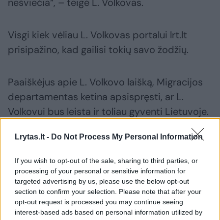
nešviečia“, – teigė L. Volkovas.
Visgi kiek vėliau L. Volkovas portalui lrt.lt
prisipažino, kad gailisi tokių savo žodžių.
Paaiškėjus apie L. Volkovo laišką, Migracijos
departamentas ketina apsispręsti, ar L.
Volkovui bus leista ir toliau gyventi Lietuvoje.
Dėl to Migracijos departamentas kreipėsi ir į
Lrytas.lt -
Do Not Process My Personal Information
VSD.
If you wish to opt-out of the sale, sharing to third parties, or
processing of your personal or sensitive information for
ELTA primena, kad L. Volkovas iš Rusijos
targeted advertising by us, please use the below opt-out
pasitraukė kilus arešto grėsmei. Šiuo metu L.
section to confirm your selection. Please note that after your
Volkovas gyvena Lietuvoje.
opt-out request is processed you may continue seeing
interest-based ads based on personal information utilized by