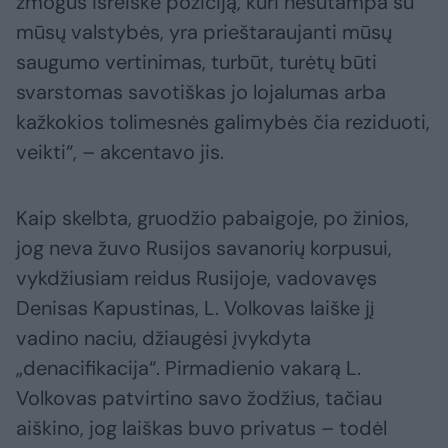
žmogus išreiškė poziciją, kuri nesutampa su
mūsų valstybės, yra prieštaraujanti mūsų
saugumo vertinimas, turbūt, turėtų būti
svarstomas savotiškas jo lojalumas arba
kažkokios tolimesnės galimybės čia reziduoti,
veikti“, – akcentavo jis.
Kaip skelbta, gruodžio pabaigoje, po žinios,
jog neva žuvo Rusijos savanorių korpusui,
vykdžiusiam reidus Rusijoje, vadovavęs
Denisas Kapustinas, L. Volkovas laiške jį
vadino naciu, džiaugėsi įvykdyta
„denacifikacija“. Pirmadienio vakarą L.
Volkovas patvirtino savo žodžius, tačiau
aiškino, jog laiškas buvo privatus – todėl