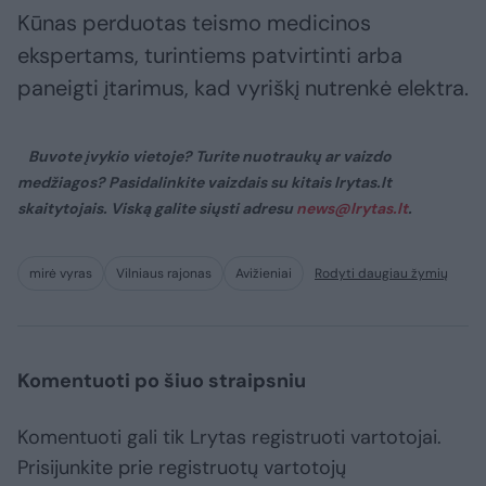
Kūnas perduotas teismo medicinos
ekspertams, turintiems patvirtinti arba
paneigti įtarimus, kad vyriškį nutrenkė elektra.
Buvote įvykio vietoje? Turite nuotraukų ar vaizdo
medžiagos? Pasidalinkite vaizdais su kitais lrytas.lt
skaitytojais. Viską galite siųsti adresu
news@lrytas.lt
.
mirė vyras
Vilniaus rajonas
Avižieniai
Rodyti daugiau žymių
Komentuoti po šiuo straipsniu
Komentuoti gali tik Lrytas registruoti vartotojai.
Prisijunkite prie registruotų vartotojų