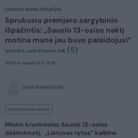
Lietuvos diena
Aktualijos
Sprukusio premjero sargybinio
išpažintis: „Sausio 13-osios naktį
motina mane jau buvo palaidojusi“
(5)
Istorijos, sukrėtusios šalį
2026 m. sausio 12 d. 18:10
Daiva Rinkevičiūtė
Lrytas Premium nariams
Minint kruvinosios Sausio 13-osios
dešimtmetį, „Lietuvos rytas“ kalbino