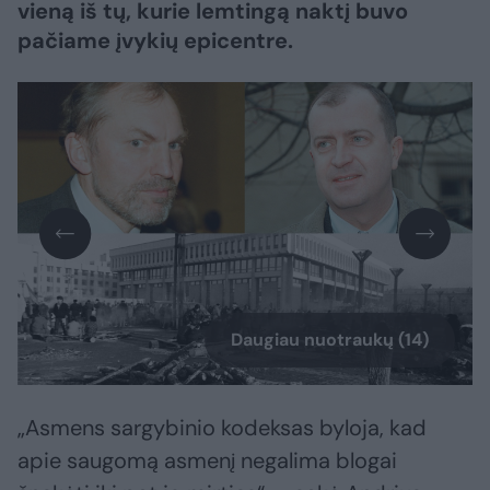
vieną iš tų, kurie lemtingą naktį buvo
pačiame įvykių epicentre.
Daugiau nuotraukų (14)
„Asmens sargybinio kodeksas byloja, kad
apie saugomą asmenį negalima blogai