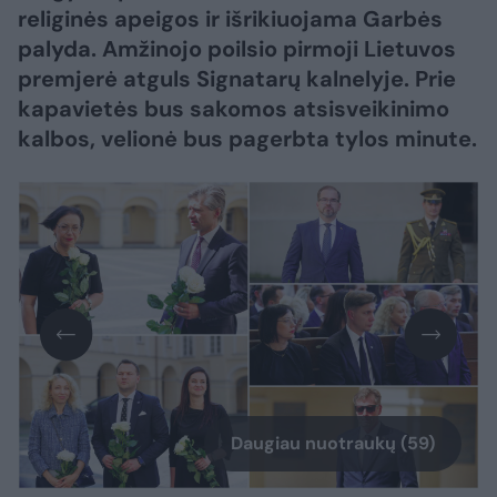
religinės apeigos ir išrikiuojama Garbės
palyda. Amžinojo poilsio pirmoji Lietuvos
premjerė atguls Signatarų kalnelyje. Prie
kapavietės bus sakomos atsisveikinimo
kalbos, velionė bus pagerbta tylos minute.
Daugiau nuotraukų (59)