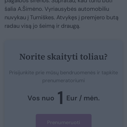
pagalbos sirenos. Supratau, kad turiu būti
šalia A.Šimėno. Vyriausybės automobiliu
nuvykau į Turniškes. Atvykęs į premjero butą
radau visą jo šeimą ir draugą.
Norite skaityti toliau?
Prisijunkite prie mūsų bendruomenės ir tapkite
prenumeratoriumi
1
Vos nuo
Eur / mėn.
Prenumeruoti