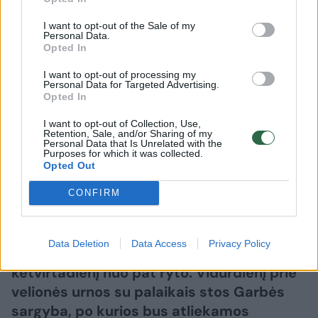
Lrytas.lt
I want to opt-out of the Sale of my
Personal Data.
Opted In
Trečiadienį ir ketvirtadienį visuomenės gali
I want to opt-out of processing my
atsisveikinti su mirusia pirmąja po
Personal Data for Targeted Advertising.
Opted In
nepriklausomybės atkūrimo premjere,
Nepriklausomybės Akto signatare
I want to opt-out of Collection, Use,
Retention, Sale, and/or Sharing of my
Kazimira Prunskiene. Atsisveikinti su
Personal Data that Is Unrelated with the
Purposes for which it was collected.
velione visuomenė kviečiama Vilniaus Šv.
Opted Out
Jonų bažnyčioje nuo 14 iki 20 val. Oficialių
asmenų vainikų padėjimas numatytas
CONFIRM
14.30 val., o nuo 18 val. Šv. Jonų bažnyčioje
už K. Prunskienę bus aukojamos Šv. Mišios.
Data Deletion
Data Access
Privacy Policy
Atsisveikinimas bus tęsiamas ir
ketvirtadienį nuo pat ryto. Vidurdienį prie
velionės urnos su palaikais stos Garbės
sargyba, po kurios bus atliekamos