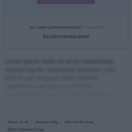
Jau esate prenumeratorius?
Prisijunkite
Kiti prenumeratos planai
Lorem ipsum dolor sit amet consectetur
adipisicing elit. Asperiores sapiente, odio
officiis sed tempore vitae veritatis
repellendus, ad saepe architecto
repudiandae corrupti sit non error illum
consequuntur adipisci dignissimos maxime.
Sausio 13-oji
Atsukam laiką
Albertas Šimėnas
Rodyti daugiau žymių