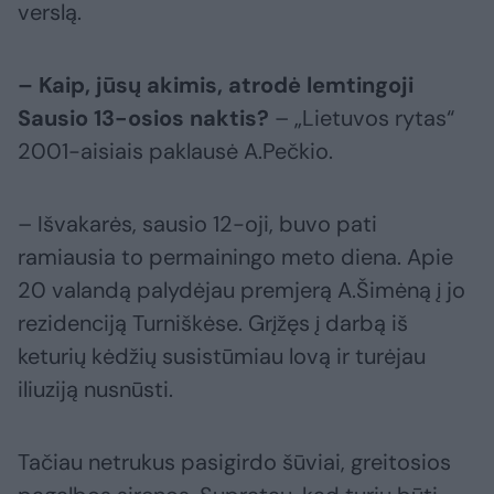
verslą.
– Kaip, jūsų akimis, atrodė lemtingoji
Sausio 13-osios naktis?
– „Lietuvos rytas“
2001-aisiais paklausė A.Pečkio.
– Išvakarės, sausio 12-oji, buvo pati
ramiausia to permainingo meto diena. Apie
20 valandą palydėjau premjerą A.Šimėną į jo
rezidenciją Turniškėse. Grįžęs į darbą iš
keturių kėdžių susistūmiau lovą ir turėjau
iliuziją nusnūsti.
Tačiau netrukus pasigirdo šūviai, greitosios