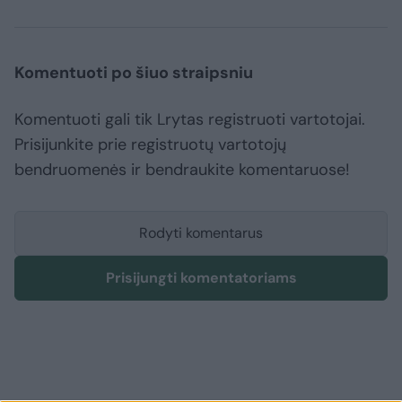
Komentuoti po šiuo straipsniu
Komentuoti gali tik Lrytas registruoti vartotojai.
Prisijunkite prie registruotų vartotojų
bendruomenės ir bendraukite komentaruose!
Rodyti komentarus
Prisijungti komentatoriams