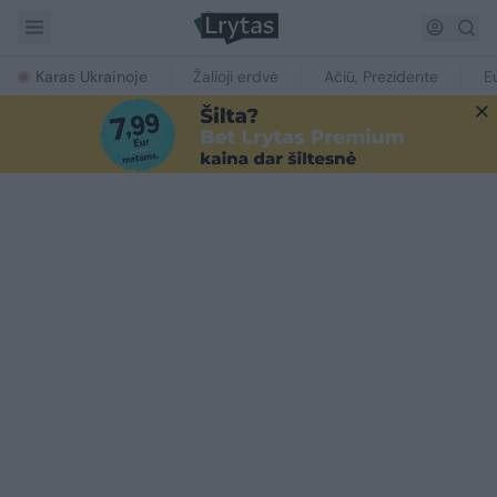
Karas Ukrainoje
Žalioji erdvė
Ačiū, Prezidente
E