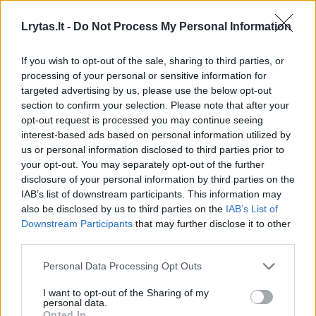
Lrytas.lt -
Do Not Process My Personal Information
If you wish to opt-out of the sale, sharing to third parties, or
processing of your personal or sensitive information for
targeted advertising by us, please use the below opt-out
section to confirm your selection. Please note that after your
opt-out request is processed you may continue seeing
interest-based ads based on personal information utilized by
us or personal information disclosed to third parties prior to
Lietuvos diena
Aktualijos
your opt-out. You may separately opt-out of the further
Lietuva atsisveikina su K.
disclosure of your personal information by third parties on the
IAB’s list of downstream participants. This information may
Prunskiene: kadruose – ištarti
also be disclosed by us to third parties on the
IAB’s List of
paskutinį „sudie“ plūstantys
Downstream Participants
that may further disclose it to other
third parties.
žmonės
(4)
Personal Data Processing Opt Outs
2026 m. rugpjūčio 5 d. 11:11
I want to opt-out of the Sharing of my
personal data.
Opted In