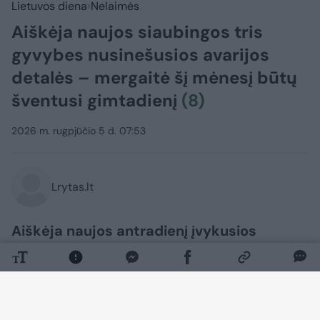
Lietuvos diena
Nelaimės
Aiškėja naujos siaubingos tris
gyvybes nusinešusios avarijos
detalės – mergaitė šį mėnesį būtų
šventusi gimtadienį
(8)
2026 m. rugpjūčio 5 d. 07:53
Lrytas.lt
Aiškėja naujos antradienį įvykusios
avarijos, per kurią žuvo dvi moterys ir
vaikas, detalės. Lrytas išsiaiškino, kad
lengvojo automobilio vairuotoja darbui
skirtu automobiliu vežė marčią ir anūkę.