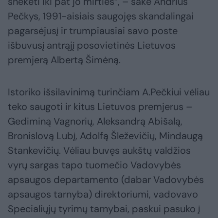
šnekėti iki pat jo mirties“, – sakė Andrius
Pečkys, 1991-aisiais saugojęs skandalingai
pagarsėjusį ir trumpiausiai savo poste
išbuvusį antrąjį posovietinės Lietuvos
premjerą Albertą Šimėną.
Istoriko išsilavinimą turinčiam A.Pečkiui vėliau
teko saugoti ir kitus Lietuvos premjerus –
Gediminą Vagnorių, Aleksandrą Abišalą,
Bronislovą Lubį, Adolfą Šleževičių, Mindaugą
Stankevičių. Vėliau buvęs aukštų valdžios
vyrų sargas tapo tuomečio Vadovybės
apsaugos departamento (dabar Vadovybės
apsaugos tarnyba) direktoriumi, vadovavo
Specialiųjų tyrimų tarnybai, paskui pasuko į