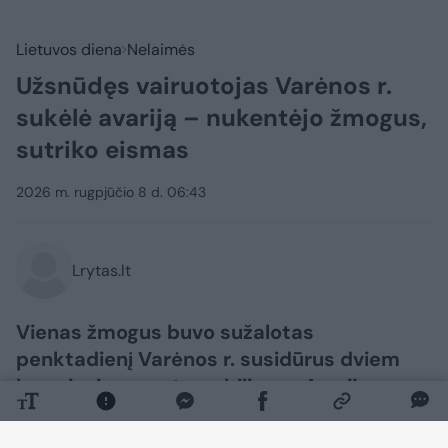
Lietuvos diena
Nelaimės
Užsnūdęs vairuotojas Varėnos r.
sukėlė avariją – nukentėjo žmogus,
sutriko eismas
2026 m. rugpjūčio 8 d. 06:43
Lrytas.lt
Vienas žmogus buvo sužalotas
penktadienį Varėnos r. susidūrus dviem
lengviesiems automobiliams. Avarija
sukėlė užsnūdęs vairuotojas, įvykio vietoje
buvo sutrikęs eismas.