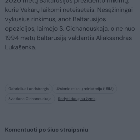
2020 metų Baltarusijos prezidento rinkimų,
kurie Vakarų laikomi neteisėtais. Nesąžiningai
vykusius rinkimus, anot Baltarusijos
opozicijos, laimėjo S. Cichanouskaja, o ne nuo
1994 metų Baltarusiją valdantis Aliaksandras
Lukašenka.
Gabrielius Landsbergis
Užsienio reikalų ministerija (URM)
Sviatlana Cichanouskaja
Rodyti daugiau žymių
Komentuoti po šiuo straipsniu