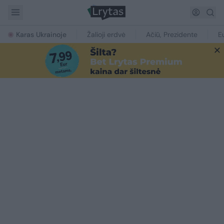
Karas Ukrainoje
Žalioji erdvė
Ačiū, Prezidente
E