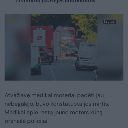
į tvenkinį įskriejęs automobilis
Atvažiavę medikai moteriai padėti jau
nebegalėjo, buvo konstatuota jos mirtis.
Medikai apie rastą jauno moters kūną
pranešė policijai.