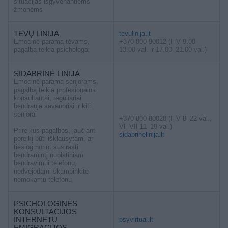
situacijas išgyvenantiems
žmonėms
TĖVŲ LINIJA
tevulinija.lt
Emocinė parama tėvams,
+370 800 90012 (I–V 9.00–
pagalbą teikia psichologai
13.00 val. ir 17.00–21.00 val.)
SIDABRINĖ LINIJA
Emocinė parama senjorams,
pagalbą teikia profesionalūs
konsultantai, reguliariai
bendrauja savanoriai ir kiti
senjorai
+370 800 80020 (I–V 8–22 val.,
VI–VII 11–19 val.)
Prireikus pagalbos, jaučiant
sidabrinelinija.lt
poreikį būti išklausytam, ar
tiesiog norint susirasti
bendramintį nuolatiniam
bendravimui telefonu,
nedvejodami skambinkite
nemokamu telefonu
PSICHOLOGINĖS
KONSULTACIJOS
INTERNETU
psyvirtual.lt
EMIGRACIJOS