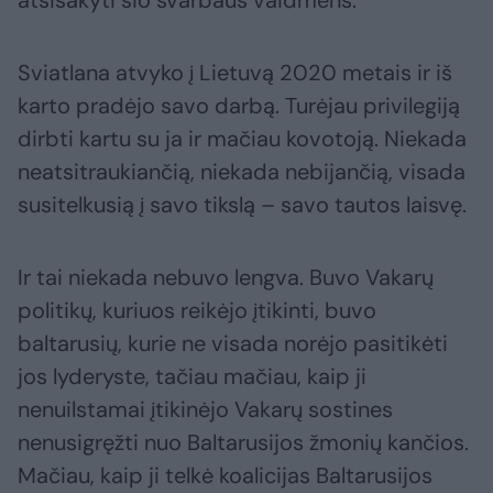
atsisakyti šio svarbaus vaidmens.
Sviatlana atvyko į Lietuvą 2020 metais ir iš
karto pradėjo savo darbą. Turėjau privilegiją
dirbti kartu su ja ir mačiau kovotoją. Niekada
neatsitraukiančią, niekada nebijančią, visada
susitelkusią į savo tikslą – savo tautos laisvę.
Ir tai niekada nebuvo lengva. Buvo Vakarų
politikų, kuriuos reikėjo įtikinti, buvo
baltarusių, kurie ne visada norėjo pasitikėti
jos lyderyste, tačiau mačiau, kaip ji
nenuilstamai įtikinėjo Vakarų sostines
nenusigręžti nuo Baltarusijos žmonių kančios.
Mačiau, kaip ji telkė koalicijas Baltarusijos