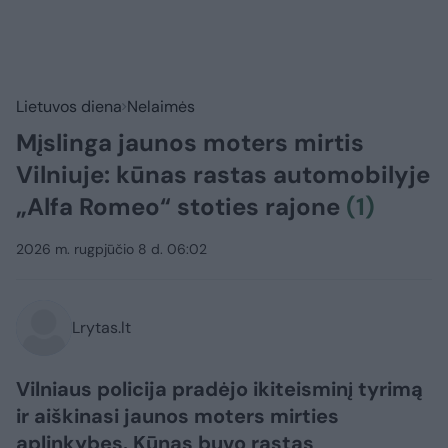
Lietuvos diena
Nelaimės
Mįslinga jaunos moters mirtis
Vilniuje: kūnas rastas automobilyje
„Alfa Romeo“ stoties rajone
(1)
2026 m. rugpjūčio 8 d. 06:02
Lrytas.lt
Vilniaus policija pradėjo ikiteisminį tyrimą
ir aiškinasi jaunos moters mirties
aplinkybes. Kūnas buvo rastas