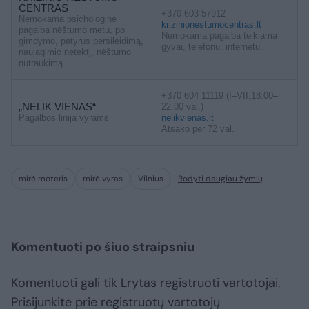
CENTRAS
+370 603 57912
Nemokama psichologinė
krizinionestumocentras.lt
pagalba nėštumo metu, po
Nemokama pagalba teikiama
gimdymo, patyrus persileidimą,
gyvai, telefonu, internetu.
naujagimio netektį, nėštumo
nutraukimą.
+370 604 11119 (I–VII,18.00–
„NELIK VIENAS“
22.00 val.)
Pagalbos linija vyrams
nelikvienas.lt
Atsako per 72 val.
mirė moteris
mirė vyras
Vilnius
Rodyti daugiau žymių
Komentuoti po šiuo straipsniu
Komentuoti gali tik Lrytas registruoti vartotojai.
Prisijunkite prie registruotų vartotojų