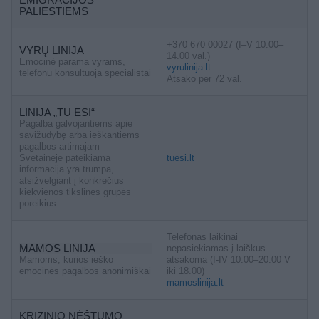
PALIESTIEMS
+370 670 00027 (I–V 10.00–
VYRŲ LINIJA
14.00 val.)
Emocinė parama vyrams,
vyrulinija.lt
telefonu konsultuoja specialistai
Atsako per 72 val.
LINIJA „TU ESI“
Pagalba galvojantiems apie
savižudybę arba ieškantiems
pagalbos artimajam
Svetainėje pateikiama
tuesi.lt
informacija yra trumpa,
atsižvelgiant į konkrečius
kiekvienos tikslinės grupės
poreikius
Telefonas laikinai
MAMOS LINIJA
nepasiekiamas į laiškus
Mamoms, kurios ieško
atsakoma (I-IV 10.00–20.00 V
emocinės pagalbos anonimiškai
iki 18.00)
mamoslinija.lt
KRIZINIO NĖŠTUMO