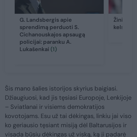
G. Landsbergis apie
Žiniaskla
sprendimą perduoti S.
kelsis iš
Cichanouskajos apsaugą
policijai: paranku A.
Lukašenkai
(1)
Šis mano šalies istorijos skyrius baigiasi.
Džiaugiuosi, kad jis tęsiasi Europoje, Lenkijoje
– Sviatlanai ir visiems demokratijos
kovotojams. Esu už tai dėkingas, linkiu jai viso
ko geriausio tęsiant misiją dėl Baltarusijos ir
visada būsiu dėkingas už viską, ką ji padarė