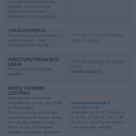
specializuotą kompleksinę
pagalbą smurtą artimoje
aplinkoje patyrusiems
asmenims visoje Lietuvoje.
LINIJA DOVERIJA
Emocinė parama paaugliams ir
+370 800 77277 I–VII (kasdien)
jaunimui rusų k., budi
16.00–19.00 val.
savanoriai konsultantai
ANKSTUKŲ PAGALBOS
+370 612 03 800 (I–VII 00:00–
LINIJA
24:00)
Nemokama psichologinė
neisnesiotukas.lt
pagalba
KRIZIŲ ĮVEIKIMO
CENTRAS
(individualios psichologo
konsultacijos gyvai, per Skype
www.krizesiveikimas.lt
ar Messenger)
+370 640 51555
Mūsų savanoriai psichologai,
Antakalnio g. 97–47, Vilnius (I–
psichoterapeutai šešias dienas
V 16.00– 20.00 val., VI 12.00–
per savaitę budėjimų metu
16.00 val., švenčių dienomis ir
teikia skubią psichologinę
sekmadieniais nedirba)
pagalbą sudėtingas gyvenimo