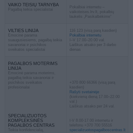
VAIKO TEISIŲ TARNYBA
Pokalbiai internetu –
Pagalbą teikia specialistai
vaikoteises.lrv.lt, pokalbių
laukelis „Pasikalbėkime“
VILTIES LINIJA
116 123 (visą parą kasdien)
Emocinė parama
Pokalbiai internetu
suaugusiesiems, pagalbą teikia
I–V 17.00–20.00 val.
savanoriai ir psichikos
Laiškus atsako per 3 darbo
sveikatos specialistai
dienas
PAGALBOS MOTERIMS
LINIJA
Emocinė parama moterims,
pagalbą teikia savanoriai ir
psichikos sveikatos
+370 800 66366 (visą parą
profesionalai
kasdien)
Rašyti svetainėje
(kiekvieną dieną 17.00–22.00
val.)
Laiškus atsako per 24 val.
SPECIALIZUOTOS
KOMPLEKSINĖS
I-V 8.00-17.00 internetu ir
PAGALBOS CENTRAS
telefonu +370 700 55516
Teikia konfidencialią,
specializuotospagalboscentras.lt