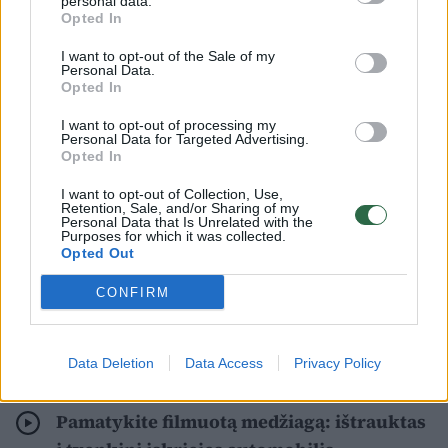
personal data.
Sodų g., automobilyje, rastas nenustatytos
Opted In
tapatybės apie 25 m. amžiaus mirusios
I want to opt-out of the Sale of my
Personal Data.
moters kūnas be išorinių smurto požymių.
Opted In
I want to opt-out of processing my
Lrytas
žiniomis, kūnas rastas
Personal Data for Targeted Advertising.
Opted In
automobilio „Alfa Romeo“ priekinėje
I want to opt-out of Collection, Use,
sėdynėje. Automobilyje nejudančią moterį
Retention, Sale, and/or Sharing of my
Personal Data that Is Unrelated with the
pastebėjo praeiviai.
Purposes for which it was collected.
Opted Out
Žmonės kilo įtarimas, kad jaunai moteriai
CONFIRM
kažkas negerai, todėl jie iškvietė greitosios
pagalbos medikus.
Data Deletion
Data Access
Privacy Policy
Pamatykite filmuotą medžiagą: ištrauktas