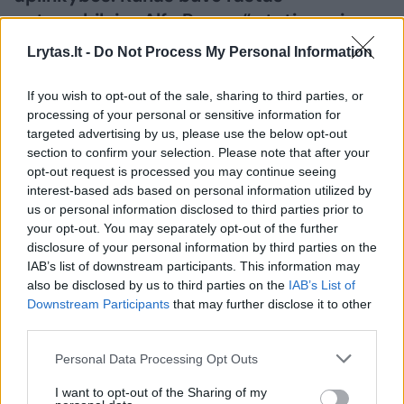
automobilyje „Alfa Romeo“ stoties rajone.
Policija vis dar tikslina moters tapatybę.
Lrytas.lt -
Do Not Process My Personal Information
If you wish to opt-out of the sale, sharing to third parties, or
processing of your personal or sensitive information for
targeted advertising by us, please use the below opt-out
section to confirm your selection. Please note that after your
opt-out request is processed you may continue seeing
interest-based ads based on personal information utilized by
us or personal information disclosed to third parties prior to
your opt-out. You may separately opt-out of the further
disclosure of your personal information by third parties on the
IAB’s list of downstream participants. This information may
also be disclosed by us to third parties on the
IAB’s List of
Daugiau nuotraukų (1)
Downstream Participants
that may further disclose it to other
third parties.
Personal Data Processing Opt Outs
Kaip pranešė Vilniaus apskrities VPK,
rugpjūčio 7 d. apie 9 val. 10 min. Vilniuje,
I want to opt-out of the Sharing of my