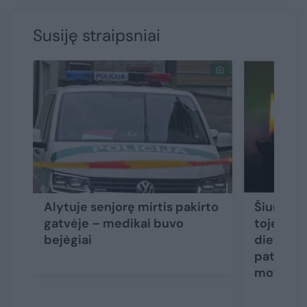
Susiję straipsniai
Alytuje senjorę mirtis pakirto
Šiurpūs 
gatvėje – medikai buvo
toje pači
bejėgiai
dieną ras
paties a
moterys