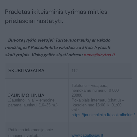
Pradėtas ikiteisminis tyrimas mirties
priežasčiai nustatyti.
Buvote įvykio vietoje? Turite nuotraukų ar vaizdo
medžiagos? Pasidalinkite vaizdais su kitais lrytas.lt
skaitytojais. Viską galite siųsti adresu
news@lrytas.lt
.
SKUBI PAGALBA
112
Telefonu – visą parą,
nemokamu numeriu: 0 800
JAUNIMO LINIJA
28888
„Jaunimo linija“ – emocinė
Pokalbiais internetu (chat’u) –
parama jaunimui (16–35 m.)
kasdien nuo 13:00 iki 01:00
val.:
https://jaunimolinija.lt/pasikalbekim/
Patikima informacija apie
emocinę sveikatą ir
www.pagalbasau.lt