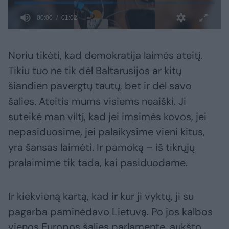
Noriu tikėti, kad demokratija laimės ateitį.
Tikiu tuo ne tik dėl Baltarusijos ar kitų
šiandien pavergtų tautų, bet ir dėl savo
šalies. Ateitis mums visiems neaiški. Ji
suteikė man viltį, kad jei imsimės kovos, jei
nepasiduosime, jei palaikysime vieni kitus,
yra šansas laimėti. Ir pamoką – iš tikrųjų
pralaimime tik tada, kai pasiduodame.
Ir kiekvieną kartą, kad ir kur ji vyktų, ji su
pagarba paminėdavo Lietuvą. Po jos kalbos
vienos Europos šalies parlamente, aukšto