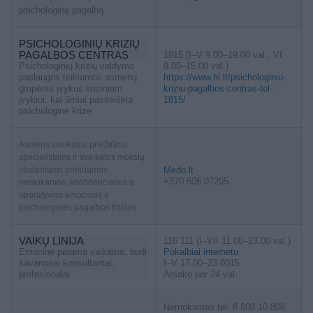
psichologinę pagalbą
PSICHOLOGINIŲ KRIZIŲ
PAGALBOS CENTRAS
1815 (I–V 9.00–19.00 val., VI
Psichologinių krizių valdymo
9.00–15.00 val.)
paslaugos teikiamos asmenų
https://www.hi.lt/psichologiniu-
grupėms įvykus kriziniam
kriziu-pagalbos-centras-tel-
įvykiui, kai ūmiai pasireiškia
1815/
psichologinė krizė
Asmens sveikatos priežiūros
specialistams ir sveikatos mokslų
studentams prieinamos
Medo.lt
+370 606 07205
nemokamos, konfidencialios ir
operatyvios emocinės ir
psichologinės pagalbos tinklas
VAIKŲ LINIJA
116 111 (I–VII 11.00–23.00 val.)
Emocinė parama vaikams, budi
Pokalbiai internetu
savanoriai konsultantai,
I–V 17.00–23.0015
profesionalai
Atsako per 24 val.
Nemokamas tel. 8 800 10 800