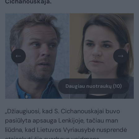
Cichanouskaja.
Daugiau nuotraukų (10)
„Džiaugiuosi, kad S. Cichanouskajai buvo
pasiūlyta apsauga Lenkijoje, tačiau man
liūdna, kad Lietuvos Vyriausybė nusprendė