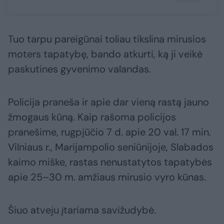
Tuo tarpu pareigūnai toliau tikslina mirusios
moters tapatybę, bando atkurti, ką ji veikė
paskutines gyvenimo valandas.
Policija praneša ir apie dar vieną rastą jauno
žmogaus kūną. Kaip rašoma policijos
pranešime, rugpjūčio 7 d. apie 20 val. 17 min.
Vilniaus r., Marijampolio seniūnijoje, Slabados
kaimo miške, rastas nenustatytos tapatybės
apie 25–30 m. amžiaus mirusio vyro kūnas.
Šiuo atveju įtariama savižudybė.