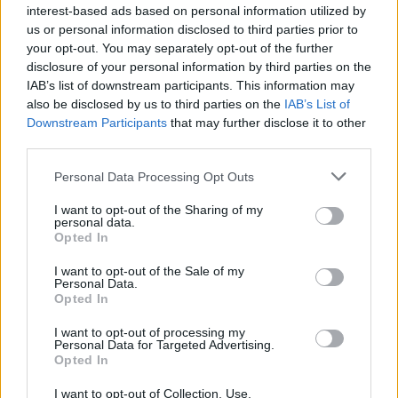
faktais ir argumentais. Iš kitos pusės girdime
interest-based ads based on personal information utilized by
prielaidas. Norėtųsi kalbėti faktais, kas yra
us or personal information disclosed to third parties prior to
your opt-out. You may separately opt-out of the further
įvykę.“
disclosure of your personal information by third parties on the
IAB’s list of downstream participants. This information may
also be disclosed by us to third parties on the
IAB’s List of
Pastarasis atsikirto: „Faktai yra ryšiai, laimėti
Downstream Participants
that may further disclose it to other
konkursai, riboto naudojimo informacija,
third parties.
veikėjai, kurie atsiduria aukštuose
Personal Data Processing Opt Outs
politiniuose postuose. Faktai yra mūsų visų
I want to opt-out of the Sharing of my
vieši šimtai milijonų. Dabar lieka, kad tie
personal data.
Opted In
milijonai būtų išleisti ir neliks klausimų.“
I want to opt-out of the Sale of my
Personal Data.
Opted In
Žurnalisto Rimvydo Paleckio laidoje „Lietuva
tiesiogiai“ kartu su S.Malinausku per pokalbį
I want to opt-out of processing my
Personal Data for Targeted Advertising.
su J.Jablonskiu buvo aiškinamasi, kaip ir
Opted In
kodėl kilo su įmone „Fegda“ susijęs skandalas,
I want to opt-out of Collection, Use,