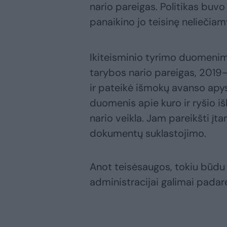
nario pareigas. Politikas bu
panaikino jo teisinę neliečia
Ikiteisminio tyrimo duomenim
tarybos nario pareigas, 2019
ir pateikė išmokų avanso apys
duomenis apie kuro ir ryšio iš
nario veikla. Jam pareikšti įt
dokumentų suklastojimo.
Anot teisėsaugos, tokiu būdu
administracijai galimai padarė 3