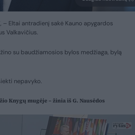
, – Eltai antradienį sakė Kauno apygardos
s Valkavičius.
pažino su baudžiamosios bylos medžiaga, bylą
siekti nepavyko.
io Knygų mugėje – žinia iš G. Nausėdos