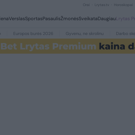
Orai
Lrytas.tv
Horoskopai
iena
Verslas
Sportas
Pasaulis
Žmonės
Sveikata
Daugiau
Lrytas 
e
Europos burės 2026
Gyvenu, ne skrolinu
Darbo ske