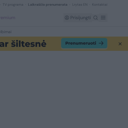
TV programa
Laikraščio prenumerata
Lrytas EN
Kontaktai
Premium
Prisijungti
lbimai