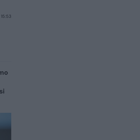
 15:53
a
imo
si