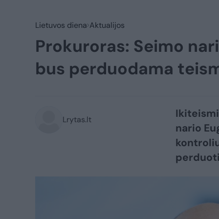
Lietuvos diena
Aktualijos
Prokuroras: Seimo nari
bus perduodama teis
Ikiteism
Lrytas.lt
nario Eu
kontroli
perduoti