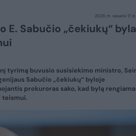
2026 m. vasario 17 d.
o E. Sabučio „čekiukų“ byl
mui
inį tyrimą buvusio susisiekimo ministro, Se
genijaus Sabučio „čekiukų“ byloje
uojantis prokuroras sako, kad bylą rengiama
 teismui.