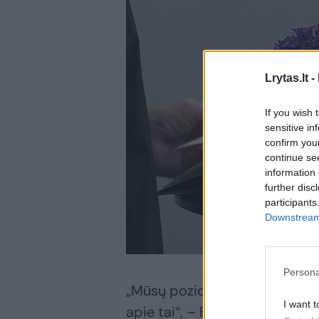
Lrytas.lt -
If you wish 
sensitive in
confirm you
continue se
information 
further disc
participants
Downstream 
Persona
„Mūsų pozicija nuosekli, klien
I want t
apie tai“, – Eltai antradienį 