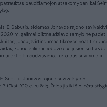
vo patrauktas baudžiamojon atsakomybėn, kai Sei
mybę.
is, E. Sabutis, eidamas Jonavos rajono savivald
–2020 m. galimai piktnaudžiavo tarnybine padėt
kaitas, juose įtvirtindamas tikrovės neatitinkanč
laidas, kurios galimai nebuvo susijusios su tarybo
arimai dėl piktnaudžiavimo, turto pasisavinimo ir
 E. Sabutis Jonavos rajono savivaldybės
 tūkst. 100 eurų žalą. Žalos jis iki šiol nėra atlygi