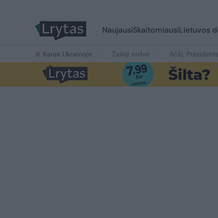
Naujausi
Skaitomiausi
Lietuvos d
Karas Ukrainoje
Žalioji erdvė
Ačiū, Prezident