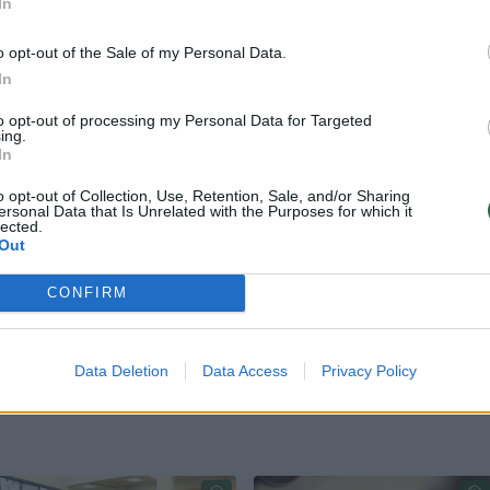
In
audžiamuoju įsakymu.
o opt-out of the Sale of my Personal Data.
In
matė galimybę, kad dabar tokio pobūdžio bylas g
to opt-out of processing my Personal Data for Targeted
raukiant bylą, o prasikaltusį asmenį perduodant
ing.
In
limybės suteikiamos kaltę pripažinusiems asmeni
o opt-out of Collection, Use, Retention, Sale, and/or Sharing
ersonal Data that Is Unrelated with the Purposes for which it
lected.
kisi sulaukti išteisinamojo nuosprendžio.
Out
CONFIRM
 bylose yra patys įvairiausi. Mūsų pozicija tokia,
– Eltai teigė H. Juška.
Data Deletion
Data Access
Privacy Policy