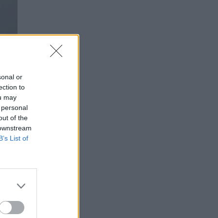
sonal or
ection to
ou may
 personal
out of the
 downstream
B’s List of
bos
as,