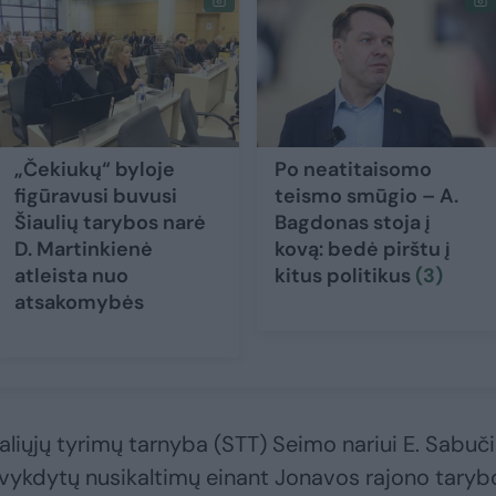
„Čekiukų“ byloje
Po neatitaisomo
figūravusi buvusi
teismo smūgio – A.
Šiaulių tarybos narė
Bagdonas stoja į
D. Martinkienė
kovą: bedė pirštu į
atleista nuo
kitus politikus
(3)
atsakomybės
aliųjų tyrimų tarnyba (STT) Seimo nariui E. Sabuči
 įvykdytų nusikaltimų einant Jonavos rajono taryb