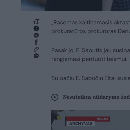
„Rašomas kaltinamasis aktas“
prokuratūros prokuroras Dariu
Pasak jo, E. Sabutis jau susi
rengiamasi perduoti teismui.
Su pačiu E. Sabučiu Eltai susi
Nesuteikus atidarymo žodž