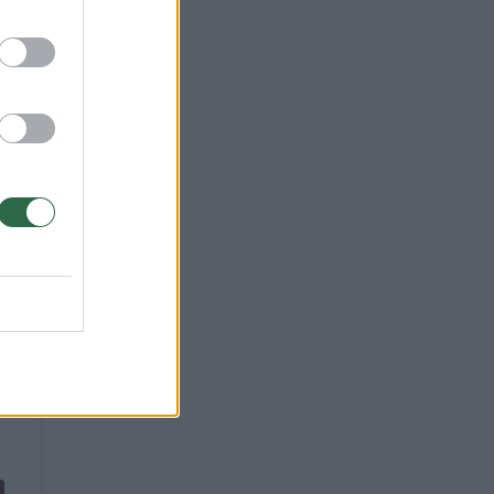
ali
ms.
 kad