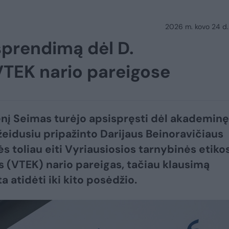
2026 m. kovo 24 d.
sprendimą dėl D.
VTEK nario pareigose
nį Seimas turėjo apsispręsti dėl akademinę
žeidusiu pripažinto Darijaus Beinoravičiaus
s toliau eiti Vyriausiosios tarnybinės etiko
s (VTEK) nario pareigas, tačiau klausimą
 atidėti iki kito posėdžio.