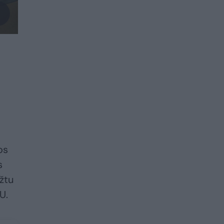
os
s
žtu
U.