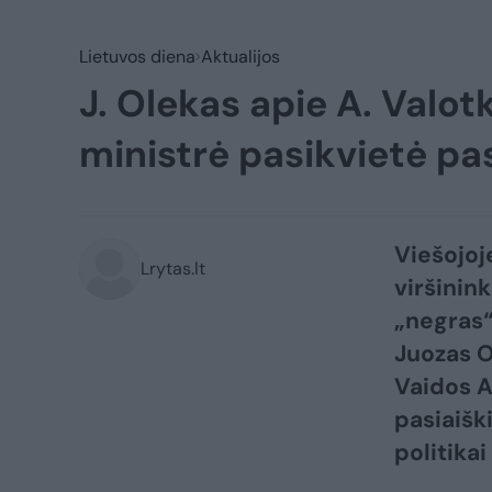
Lietuvos diena
Aktualijos
J. Olekas apie A. Valot
ministrė pasikvietė pas
Viešojoj
Lrytas.lt
viršinink
„negras“
Juozas O
Vaidos A
pasiaišk
politikai