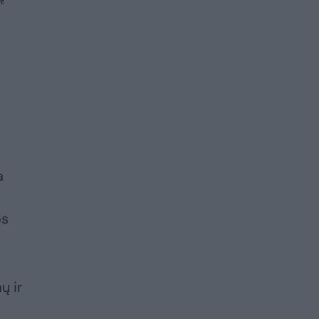
a
os
ų ir