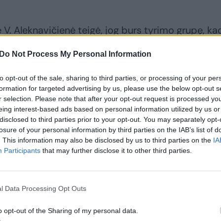
ė V. Aleknavičienė teigė, jog burs tyrimo grupę, ka
vas neperžengė etikos ribų.
Do Not Process My Personal Information
to opt-out of the sale, sharing to third parties, or processing of your per
formation for targeted advertising by us, please use the below opt-out s
r selection. Please note that after your opt-out request is processed y
eing interest-based ads based on personal information utilized by us or
disclosed to third parties prior to your opt-out. You may separately opt-
losure of your personal information by third parties on the IAB’s list of
. This information may also be disclosed by us to third parties on the
IA
Participants
that may further disclose it to other third parties.
Po A. Valotkos
VTEK antradienį
l Data Processing Opt Outs
pasisakymo apie
apsispręs, ar pradėti
„negrus“ ir „čigonus“
tyrimą dėl A.
o opt-out of the Sharing of my personal data.