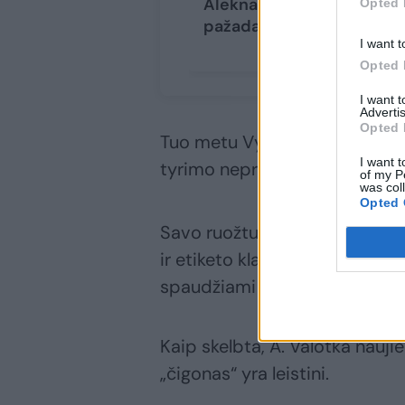
Aleknavičienės
Opted 
pažadas
(5)
I want t
Opted 
I want 
Advertis
Opted 
Tuo metu Vyriausioji tarnybin
I want t
tyrimo nepradėti.
of my P
was col
Opted 
Savo ruožtu VKI vadovas tiki
ir etiketo klausimų. Tiesa, A.
spaudžiami nevartoti tam tikr
Kaip skelbta, A. Valotka naujien
„čigonas“ yra leistini.