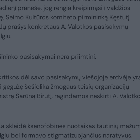
adienį pranešė, jog rengia kreipimąsi į valdžios
ę, Seimo Kultūros komiteto pirmininką Kęstutį
ę. Jų prašys konkretaus A. Valotkos pasisakymų
lgiu.
ršininko pasisakymai nėra priimtini.
kritikos dėl savo pasisakymų viešojoje erdvėje yr
i gegužę šešiolika žmogaus teisių organizacijų
nistrą Šarūną Birutį, ragindamos neskirti A. Valotk
tka skleidė ksenofobines nuotaikas tautinių mažum
giu bei formavo stigmatizuojančius naratyvus.