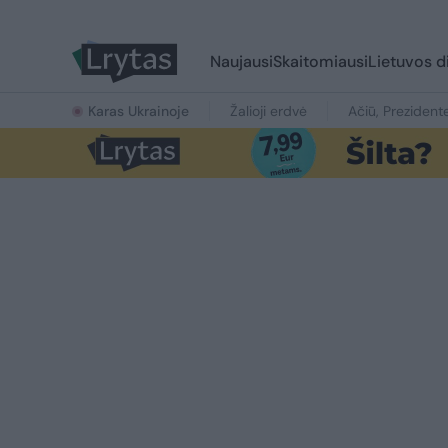
Naujausi
Skaitomiausi
Lietuvos d
Karas Ukrainoje
Žalioji erdvė
Ačiū, Prezident