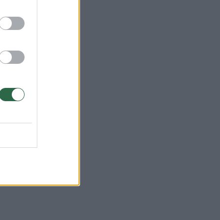
u
kos
i