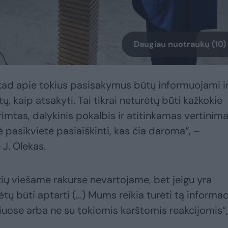
Daugiau nuotraukų (10)
 kad apie tokius pasisakymus būtų informuojami i
tų, kaip atsakyti. Tai tikrai neturėtų būti kažkokie
rimtas, dalykinis pokalbis ir atitinkamas vertinima
 pasikvietė pasiaiškinti, kas čia daroma“, –
 J. Olekas.
ių viešame rakurse nevartojame, bet jeigu yra
tų būti aptarti (...) Mums reikia turėti tą informac
čiuose arba ne su tokiomis karštomis reakcijomis“