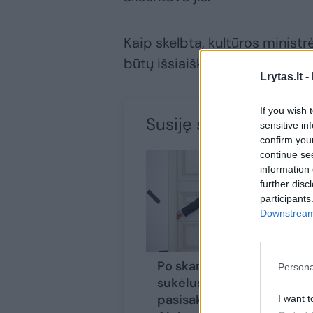
Kaip skelbta, kultūros ministr
būtų išsiaiškinta, ar VKI vado
Lrytas.lt -
If you wish 
Susiję straipsniai
sensitive in
confirm you
continue se
information 
further disc
participants
Downstream 
Po skandalą
Persona
sukėlusių A. Valotkos
pasisakymų – V.
I want t