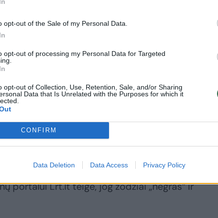
– VTEK sprendimas
Valotkos pasisakymo
In
(2)
o opt-out of the Sale of my Personal Data.
In
to opt-out of processing my Personal Data for Targeted
ing.
In
ės etikos komisija (VTEK) nusprendė šiuo klausim
o opt-out of Collection, Use, Retention, Sale, and/or Sharing
ersonal Data that Is Unrelated with the Purposes for which it
lected.
Out
na vykstant tyrimui nekomentuosiantis kalbos eti
CONFIRM
 Valotka pažymi, jog Lietuvoje žmonės neturėtų būt
ų žodžių, mat kalba esą priklauso jos kūrėjams.
Data Deletion
Data Access
Privacy Policy
ų portalui Lrt.lt teigė, jog žodžiai „negras“ ir