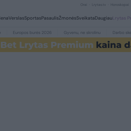
Orai
Lrytas.tv
Horoskopai
iena
Verslas
Sportas
Pasaulis
Žmonės
Sveikata
Daugiau
Lrytas 
e
Europos burės 2026
Gyvenu, ne skrolinu
Darbo ske