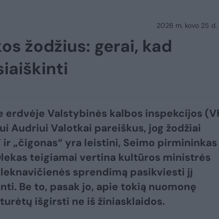
2026 m. kovo 25 d.
kos žodžius: gerai, kad
iaiškinti
e erdvėje Valstybinės kalbos inspekcijos (V
ui Audriui Valotkai pareiškus, jog žodžiai
 ir „čigonas“ yra leistini, Seimo pirmininkas
lekas teigiamai vertina kultūros ministrės
leknavičienės sprendimą pasikviesti jį
inti. Be to, pasak jo, apie tokią nuomonę
 turėtų išgirsti ne iš žiniasklaidos.