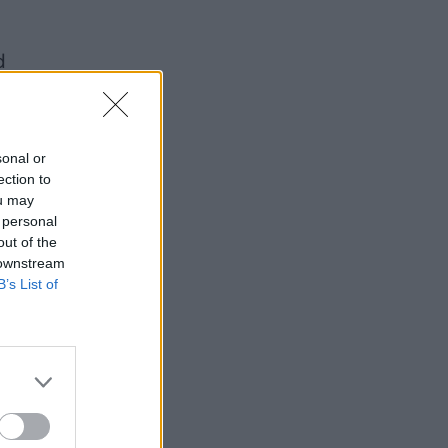
d
sonal or
ection to
ou may
 personal
out of the
 downstream
B’s List of