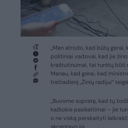
„Man atrodo, kad būtų gerai,
politiniai vadovai, kad jie žino
kraštutinumai, tai turėtų būti 
Manau, kad gerai, kad ministrė
trečiadienį „Žinių radijui“ teigė
„Buvome supratę, kad tų žodž
kažkokie pasikeitimai – jie turė
o ne viską perskaityti laikraš
akcentavo jis.