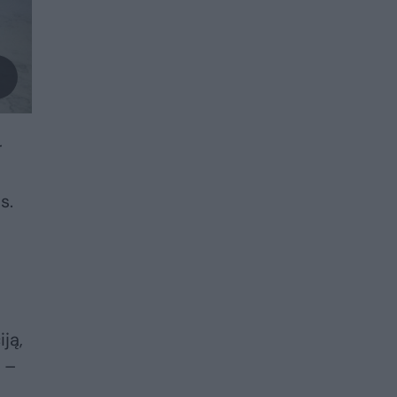
r
s.
iją,
, –