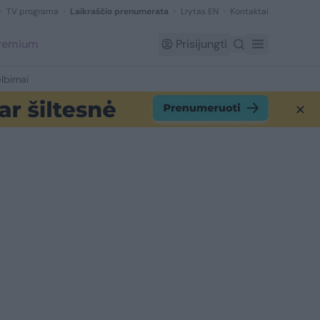
TV programa
Laikraščio prenumerata
Lrytas EN
Kontaktai
Premium
Prisijungti
lbimai