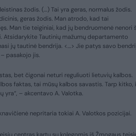
eistinas žodis. (...) Tai yra geras, normalus žodis.
dicinis, geras žodis. Man atrodo, kad tai
ęs. Man tie teiginiai, kad jų bendruomenė nenori 
ami. Atsidarykite Tautinių mažumų departamento
nasi jų tautinė bendrija. <...> Jie patys savo bendri
– pasakojo jis.
stas, bet čigonai neturi reguliuoti lietuvių kalbos.
lbos faktas, tai mūsų kalbos savastis. Tarp kitko, i
nų yra“, – akcentavo A. Valotka.
leknavičienė nepritaria tokiai A. Valotkos pozicijai.
isių centras kartu su kolegomis iš Žmogaus teisi