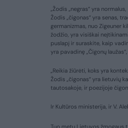
„Žodis „negras“ yra normalus, l
Žodis „čigonas“ yra senas, tra
germanizmas, nuo Zigeuner kil
žodžio, yra visiškai neįtikin
puslapį ir suraskite, kaip vadi
yra pavadinę „Čigonų laužas“, 
„Reikia žiūrėti, koks yra kontek
Žodis „čigonas“ yra lietuvių ka
tautosakoje, ir poezijoje čigo
Ir Kultūros ministerija, ir V. A
Tuo metu Lietuvos žmogaus te