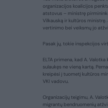
organizacijos koalicijos penkt
atstovus – ministrę pirminink
Vilkauską ir kultūros ministr
vertinimo bei veiksmų jo atžvi
Pasak jų, tokie inspekcijos vi
ELTA primena, kad A. Valotka 
sulaukęs ne vieną kartą. Perna
kreipėsi į tuometį kultūros mi
VKI vadovu.
Organizacijų teigimu, A. Valo
migrantų bendruomenių atžvil