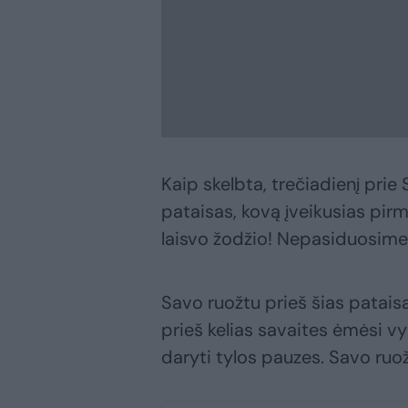
Kaip skelbta, trečiadienį pri
pataisas, kovą įveikusias pirm
laisvo žodžio! Nepasiduosime“
Savo ruožtu prieš šias patais
prieš kelias savaites ėmėsi vy
daryti tylos pauzes. Savo ruo