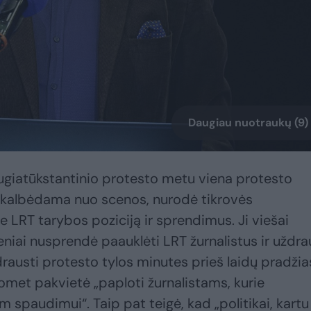
Daugiau nuotraukų (9)
ugiatūkstantinio protesto metu viena protesto
, kalbėdama nuo scenos, nurodė tikrovės
e LRT tarybos poziciją ir sprendimus. Ji viešai
niai nusprendė paauklėti LRT žurnalistus ir uždra
ždrausti protesto tylos minutes prieš laidų pradžia
uomet pakvietė „paploti žurnalistams, kurie
 spaudimui“. Taip pat teigė, kad „politikai, kartu