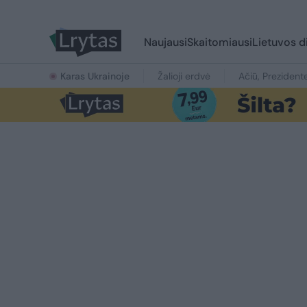
Naujausi
Skaitomiausi
Lietuvos d
Karas Ukrainoje
Žalioji erdvė
Ačiū, Prezident