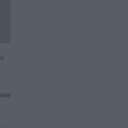
mo
stai