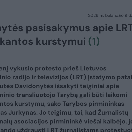
2026 m. balandžio 9 d.
nytės pasisakymus apie LR
ykantos kurstymui
(1)
enį vykusio protesto prieš Lietuvos
nio radijo ir televizijos (LRT) įstatymo pata
utės Davidonytės išsakyti teiginiai apie
inio transliuotojo Tarybą gali būti laikomi
tos kurstymu, sako Tarybos pirmininkas
s Jurkynas. Jo teigimu, tai, kad Žurnalistų
nalų asociacijos pirmininkė viešai kalbėjo, j
ando uždrausti LRT žurnalistams protestuot