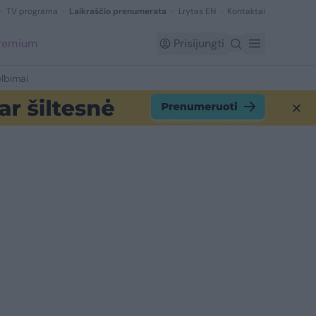
TV programa
Laikraščio prenumerata
Lrytas EN
Kontaktai
Premium
Prisijungti
lbimai