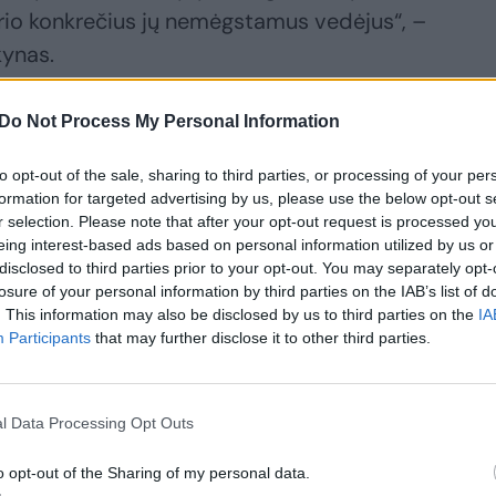
erio konkrečius jų nemėgstamus vedėjus“, –
kynas.
Do Not Process My Personal Information
būti – ELTA) skambūs šūkiai ir hiperbolės. Tačiau 
nepriimtinas – tai neprofesionalu, neetiška, o
to opt-out of the sale, sharing to third parties, or processing of your per
is raginimais persekioti tarybos narius – galimai
formation for targeted advertising by us, please use the below opt-out s
r selection. Please note that after your opt-out request is processed y
rstymu. Neatmetu, kad šiandienos įvykis tarybos
eing interest-based ads based on personal information utilized by us or
laidinančios išorinės ir vidinės komunikacijos a
disclosed to third parties prior to your opt-out. You may separately opt-
omunikacija apie tarybą jau esame pastebėję ir
losure of your personal information by third parties on the IAB’s list of
. This information may also be disclosed by us to third parties on the
IA
tus teikėme pastabas generalinei direktorei“, –
Participants
that may further disclose it to other third parties.
l Data Processing Opt Outs
džio metu turėjo svarstyti klausimą dėl LRT
 akcijos, tiesioginiame eteryje darant tylos pau
o opt-out of the Sharing of my personal data.