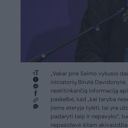
„Vakar prie Seimo vykusio da
iniciatorių Birutė Davidonytė
neatitinkančią informaciją api
paskelbė, kad „kai taryba nese
jiems eteryje tylėti, tai yra u
padaryti taip ir nepavyko“, t
nepasidavė šitam akivaizdžiam