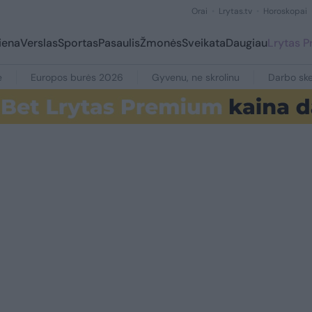
Orai
Lrytas.tv
Horoskopai
iena
Verslas
Sportas
Pasaulis
Žmonės
Sveikata
Daugiau
Lrytas 
e
Europos burės 2026
Gyvenu, ne skrolinu
Darbo ske