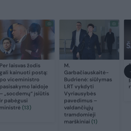
Per laisvas žodis
M.
gali kainuoti postą:
Garbačiauskaitė-
po viceministro
Budrienė: siūlymas
pasisakymo laidoje
LRT vykdyti
– „socdemų“ įsiūtis
Vyriausybės
ir pabėgusi
pavedimus –
ministrė
(13)
valdančiųjų
tramdomieji
marškiniai
(1)