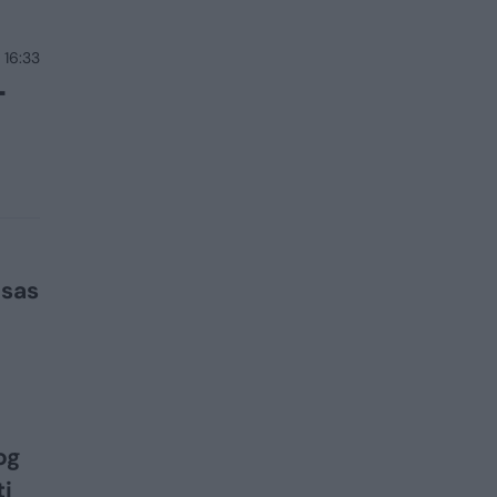
 16:33
T
isas
og
i