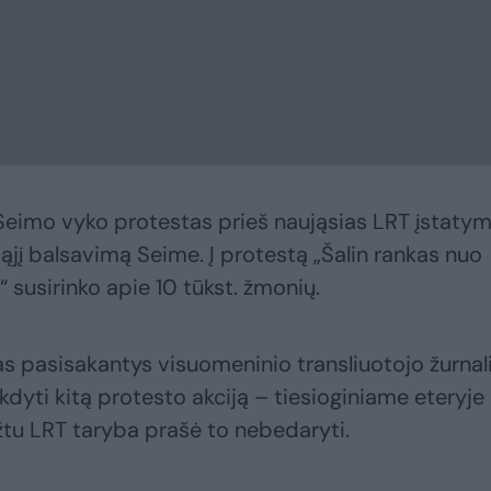
e Seimo vyko protestas prieš naująsias LRT įstaty
ąjį balsavimą Seime. Į protestą „Šalin rankas nuo
 susirinko apie 10 tūkst. žmonių.
as pasisakantys visuomeninio transliuotojo žurnali
kdyti kitą protesto akciją – tiesioginiame eteryje
žtu LRT taryba prašė to nebedaryti.