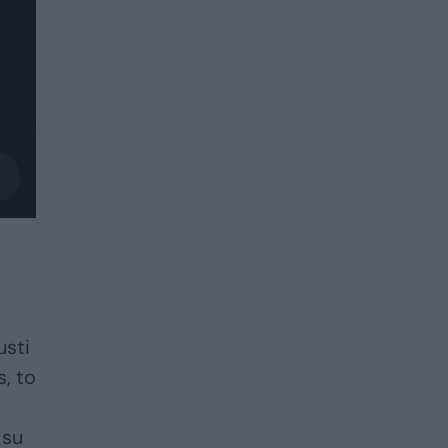
usti
s, to
 su