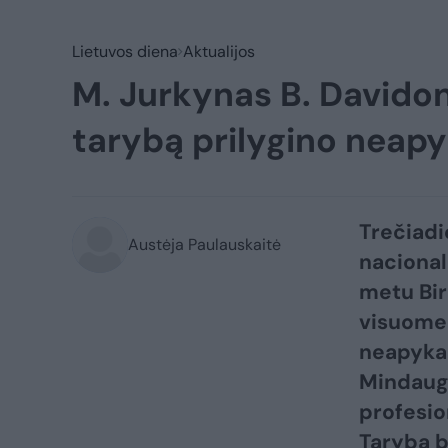
Lietuvos diena
Aktualijos
M. Jurkynas B. Davido
tarybą prilygino neap
Trečiadi
Austėja Paulauskaitė
nacionali
metu Bir
visuomen
neapykan
Mindauga
profesio
Taryba b