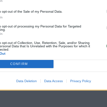
uomeninio transliuotojo žurnalistų ir darbuotojų
In
pozicijos dėl protesto akcijos, šio klausimo
o opt-out of the Sale of my Personal Data.
agrinėti.
In
to opt-out of processing my Personal Data for Targeted
itaičiui – aiški protestuotojų žinutė: „Gėda“
ing.
In
o opt-out of Collection, Use, Retention, Sale, and/or Sharing
ersonal Data that Is Unrelated with the Purposes for which it
lected.
Out
CONFIRM
Data Deletion
Data Access
Privacy Policy