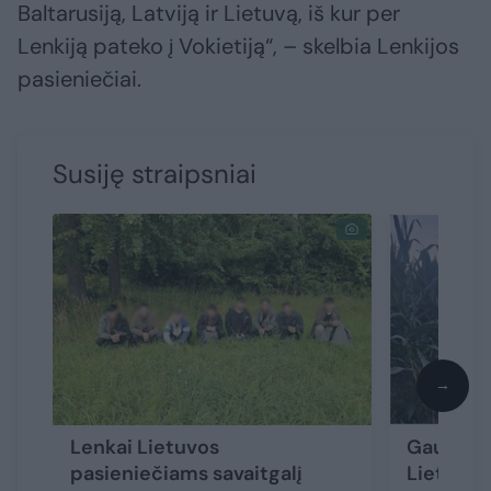
Baltarusiją, Latviją ir Lietuvą, iš kur per
Lenkiją pateko į Vokietiją“, – skelbia Lenkijos
pasieniečiai.
Susiję straipsniai
→
Lenkai Lietuvos
Gaudynės
pasieniečiams savaitgalį
Lietuvos