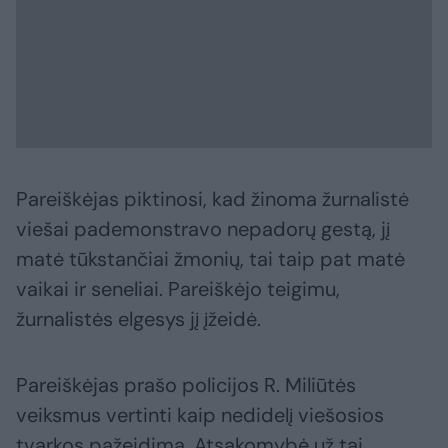
Pareiškėjas piktinosi, kad žinoma žurnalistė
viešai pademonstravo nepadorų gestą, jį
matė tūkstančiai žmonių, tai taip pat matė
vaikai ir seneliai. Pareiškėjo teigimu,
žurnalistės elgesys jį įžeidė.
Pareiškėjas prašo policijos R. Miliūtės
veiksmus vertinti kaip nedidelį viešosios
tvarkos pažeidimą. Atsakomybė už tai