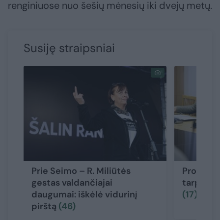
renginiuose nuo šešių mėnesių iki dvejų metų.
Susiję straipsniai
Prie Seimo – R. Miliūtės
Profesor
gestas valdančiajai
tarptaut
daugumai: iškėlė vidurinį
(17)
pirštą
(46)