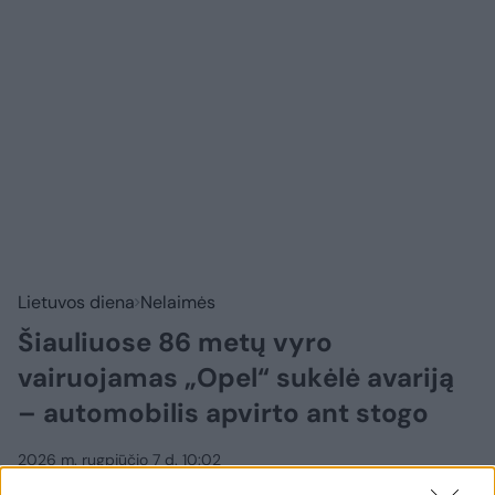
Lietuvos diena
Nelaimės
Šiauliuose 86 metų vyro
vairuojamas „Opel“ sukėlė avariją
– automobilis apvirto ant stogo
2026 m. rugpjūčio 7 d. 10:02