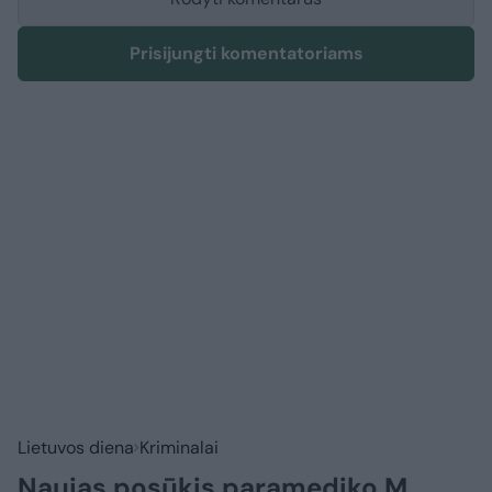
Prisijungti komentatoriams
Lietuvos diena
Kriminalai
Naujas posūkis paramediko M.