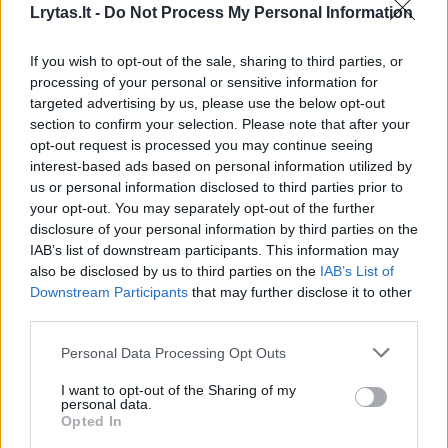
Lrytas.lt -
Do Not Process My Personal Information
Lrytas.lt
If you wish to opt-out of the sale, sharing to third parties, or
processing of your personal or sensitive information for
targeted advertising by us, please use the below opt-out
Penktadienį prieš vidurdienį Šiauliuose į
section to confirm your selection. Please note that after your
pietinę miesto dalį skubėjo specialiosios
opt-out request is processed you may continue seeing
tarnybos.
interest-based ads based on personal information utilized by
us or personal information disclosed to third parties prior to
your opt-out. You may separately opt-out of the further
disclosure of your personal information by third parties on the
IAB’s list of downstream participants. This information may
also be disclosed by us to third parties on the
IAB’s List of
Downstream Participants
that may further disclose it to other
third parties.
Personal Data Processing Opt Outs
I want to opt-out of the Sharing of my
personal data.
Opted In
Daugiau nuotraukų (3)