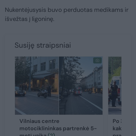
Nukentėjusysis buvo perduotas medikams ir
išvežtas į ligoninę.
Susiję straipsniai
Vilniaus centre
Po 3 gyv
motociklininkas partrenkė 5-
kaktomuš
metį vaiką
(2)
prabilo 