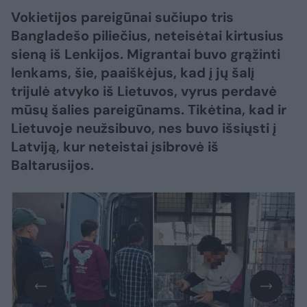
Vokietijos pareigūnai sučiupo tris
Bangladešo piliečius, neteisėtai kirtusius
sieną iš Lenkijos. Migrantai buvo grąžinti
lenkams, šie, paaiškėjus, kad į jų šalį
trijulė atvyko iš Lietuvos, vyrus perdavė
mūsų šalies pareigūnams. Tikėtina, kad ir
Lietuvoje neužsibuvo, nes buvo išsiųsti į
Latviją, kur neteistai įsibrovė iš
Baltarusijos.