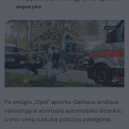
nepavyko
Po smūgio „Opel“ apvirto. Garbaus amžiaus
vairuotoją iš atvirtusio automobilio ištraukė į
įvykio vietą suskubę policijos pareigūnai.