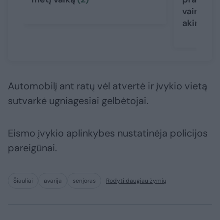
vairuotoj
akimirks
Automobilį ant ratų vėl atvertė ir įvykio vietą
sutvarkė ugniagesiai gelbėtojai.
Eismo įvykio aplinkybes nustatinėja policijos
pareigūnai.
Šiauliai
avarija
senjoras
Rodyti daugiau žymių