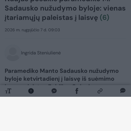
Sadausko nužudymo byloje: vienas
įtariamųjų paleistas į laisvę
(6)
2026 m. rugpjūčio 7 d. 09:03
Ingrida Steniulienė
Paramediko Manto Sadausko nužudymo
byloje ketvirtadienį į laisvę iš suėmimo
buvo paleistas Egidijus Gaigalas.