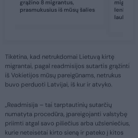
grąžino 8 migrantus,
migrantu
prasmukusius iš mūsų šalies
lenkas n
lauką
(1)
Tikėtina, kad netrukdomai Lietuvą kirtę
migrantai, pagal readmisijos sutartis grąžinti
iš Vokietijos mūsų pareigūnams, netrukus
buvo perduoti Latvijai, iš kur ir atvyko.
„Readmisija – tai tarptautinių sutarčių
numatyta procedūra, įpareigojanti valstybę
priimti atgal savo piliečius arba užsieniečius,
kurie neteisėtai kirto sieną ir pateko į kitos