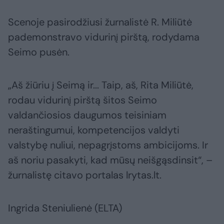
Scenoje pasirodžiusi žurnalistė R. Miliūtė
pademonstravo vidurinį pirštą, rodydama
Seimo pusėn.
„Aš žiūriu į Seimą ir... Taip, aš, Rita Miliūtė,
rodau vidurinį pirštą šitos Seimo
valdančiosios daugumos teisiniam
neraštingumui, kompetencijos valdyti
valstybę nuliui, nepagrįstoms ambicijoms. Ir
aš noriu pasakyti, kad mūsų neišgąsdinsit“, –
žurnalistę citavo portalas lrytas.lt.
Ingrida Steniulienė (ELTA)