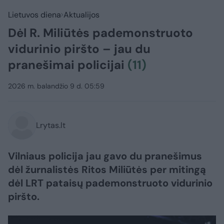
Lietuvos diena
Aktualijos
Dėl R. Miliūtės pademonstruoto
vidurinio piršto – jau du
pranešimai policijai
(11)
2026 m. balandžio 9 d. 05:59
Lrytas.lt
​Vilniaus policija jau gavo du pranešimus
dėl žurnalistės Ritos Miliūtės per mitingą
dėl LRT pataisų pademonstruoto vidurinio
piršto.