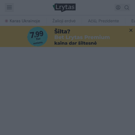
Karas Ukrainoje
Žalioji erdvė
Ačiū, Prezidente
E