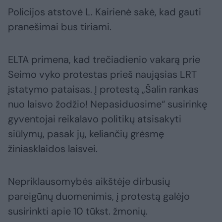
Policijos atstovė L. Kairienė sakė, kad gauti
pranešimai bus tiriami.
ELTA primena, kad trečiadienio vakarą prie
Seimo vyko protestas prieš naująsias LRT
įstatymo pataisas. Į protestą „Šalin rankas
nuo laisvo žodžio! Nepasiduosime“ susirinkę
gyventojai reikalavo politikų atsisakyti
siūlymų, pasak jų, keliančių grėsmę
žiniasklaidos laisvei.
Nepriklausomybės aikštėje dirbusių
pareigūnų duomenimis, į protestą galėjo
susirinkti apie 10 tūkst. žmonių.