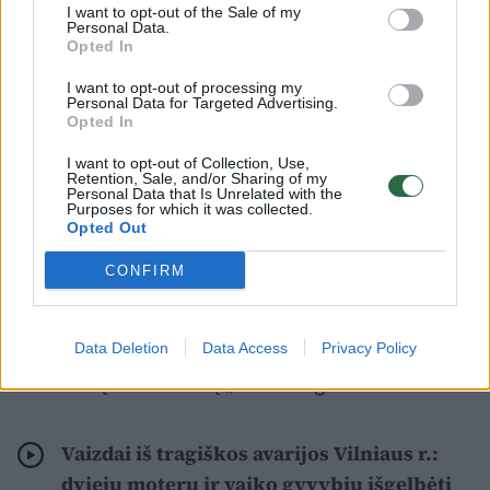
I want to opt-out of the Sale of my
Personal Data.
Opted In
11 val. 15 min. buvo gautas pranešimas avariją
I want to opt-out of processing my
apie Tilžės gatvėje ir po susidūrimo apvirtusį
Personal Data for Targeted Advertising.
Opted In
automobilį.
I want to opt-out of Collection, Use,
Retention, Sale, and/or Sharing of my
Personal Data that Is Unrelated with the
Paaiškėjo, kad 86 metų šiauliečio
Purposes for which it was collected.
Opted Out
vairuojamas „Opel Meriva“ važiuodamas
CONFIRM
antrąją eismo juosta staiga metėsi į pirmąją.
Senjoro vairuojamas „Opel“ kliudė šia juosta
Data Deletion
Data Access
Privacy Policy
važiavusį automobilį „Volkswagen Golf“.
Vaizdai iš tragiškos avarijos Vilniaus r.:
dviejų moterų ir vaiko gyvybių išgelbėti