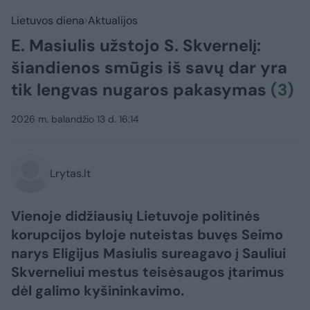
Lietuvos diena
Aktualijos
E. Masiulis užstojo S. Skvernelį:
šiandienos smūgis iš savų dar yra
tik lengvas nugaros pakasymas
(3)
2026 m. balandžio 13 d. 16:14
Lrytas.lt
Vienoje didžiausių Lietuvoje politinės
korupcijos byloje nuteistas buvęs Seimo
narys Eligijus Masiulis sureagavo į Sauliui
Skverneliui mestus teisėsaugos įtarimus
dėl galimo kyšininkavimo.