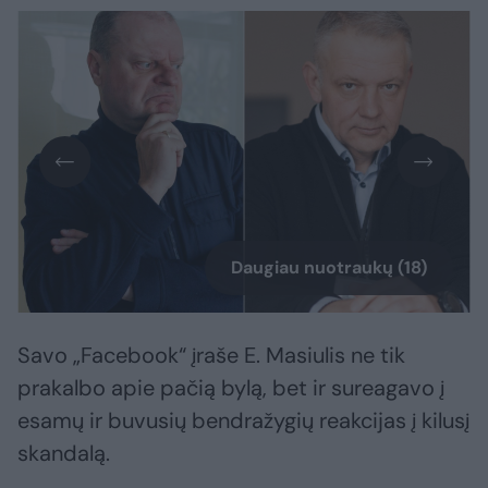
Daugiau nuotraukų (18)
Savo „Facebook“ įraše E. Masiulis ne tik
prakalbo apie pačią bylą, bet ir sureagavo į
esamų ir buvusių bendražygių reakcijas į kilusį
skandalą.