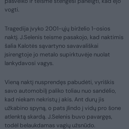
pasveiko ir teisme stengėsi paneigti, kad ėjo
vogti.
Tragedija įvyko 2001-ųjų birželio 1-osios
naktį. J.Selenis teisme pasakojo, kad naktimis
šalia Kalotės sąvartyno savavališkai
įsirengtoje jo metalo supirktuvėje nuolat
lankydavosi vagys.
Vieną naktį nusprendęs pabudėti, vyriškis
savo automobilį paliko toliau nuo sandėlio,
kad niekam nekristų į akis. Ant durų jis
užkabino spyną, o pats įlindo į vidų pro šone
atlenktą skardą. J.Selenis buvo pavargęs,
todėl belaukdamas vagių užsnūdo.