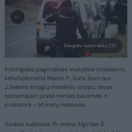
Daugiau nuotraukų (3)
Kretingalės pagrindinės mokyklos moksleivio
keturiolikmečio Manto P., kuris žuvo nuo
J.Selenio smūgių metaliniu strypu, tėvas
teisiamajam prašė mirties bausmės, o
prokurorė – 14 metų nelaisvės.
Sunkiai sužeistas 15-metis Algirdas Š.