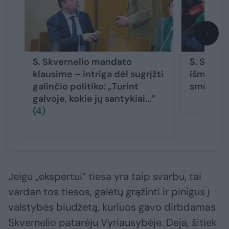
→
S. Skvernelio mandato
S. Skvern
klausime – intriga dėl sugrįžti
išmestas 
galinčio politiko: „Turint
smūgis į
galvoje, kokie jų santykiai...”
(4)
Jeigu „ekspertui“ tiesa yra taip svarbu, tai
vardan tos tiesos, galėtų grąžinti ir pinigus į
valstybės biudžetą, kuriuos gavo dirbdamas
Skvernelio patarėju Vyriausybėje. Deja, šitiek