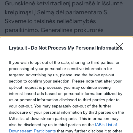
Grunskienė ketvirtadienį pasirašė ir išsiuntė
kreipimąsi į Seimą dėl parlamentaro S.
Skvernelio teisinės neliečiamybės
panaikinimo. Generalinės prokurorės
prašymas Seimui gali reikšti, kad žinomam
politikui ketinama pareikšti įtarimus, jį
Lrytas.lt -
Do Not Process My Personal Information
apklausti pagal pareikštus įtarimus ir galbūt
If you wish to opt-out of the sale, sharing to third parties, or
skirti kardomąją priemonę.
processing of your personal or sensitive information for
targeted advertising by us, please use the below opt-out
section to confirm your selection. Please note that after your
Kreipimesi į Seimą nurodyta, kad S.
opt-out request is processed you may continue seeing
Skvernelis per savo buvusią patarėją Agnę
interest-based ads based on personal information utilized by
us or personal information disclosed to third parties prior to
Silickienę priėmė didelės sumos – 51 tūkst.
your opt-out. You may separately opt-out of the further
eurų – kyšį, taip esą siekiant užtikrinti jo
disclosure of your personal information by third parties on the
IAB’s list of downstream participants. This information may
politinį palankumą. Taip pat teigiama, kad S.
also be disclosed by us to third parties on the
IAB’s List of
Skverneliui buvo priskirtas slapyvardis
Downstream Participants
that may further disclose it to other