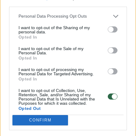
third parties.
„Krabas“.
Personal Data Processing Opt Outs
Rašte taip pat teigiama, kad pinigus A.
I want to opt-out of the Sharing of my
personal data.
Silickienei perduodavo dabar jau nušalintas
Opted In
Valstybinės augalininkystės tarnybos (VAT)
I want to opt-out of the Sale of my
direktorius Jurijus Kornijenko, kuris ir dar keli
Personal Data.
Opted In
asmenys figūruoja stambaus masto
I want to opt-out of processing my
korupcijos byloje.
Personal Data for Targeted Advertising.
Opted In
S. Skvernelis netrukus pranešė stabdantis
I want to opt-out of Collection, Use,
Retention, Sale, and/or Sharing of my
Personal Data that Is Unrelated with the
narystę partijoje, teigė, kad dar spręs dėl jo
Purposes for which it was collected.
imuniteto klausimo sprendimo supaprastinta
Opted Out
tvarka, nesudarant komisijos. Seimo nario
CONFIRM
mandato atsisakyti jis neketina.