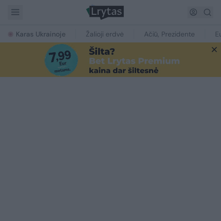
Karas Ukrainoje
Žalioji erdvė
Ačiū, Prezidente
E