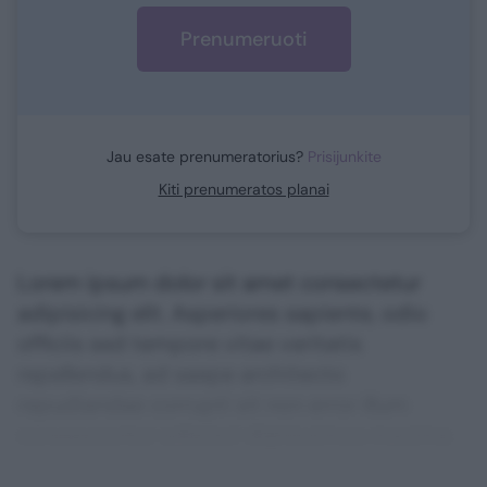
Prenumeruoti
Jau esate prenumeratorius?
Prisijunkite
Kiti prenumeratos planai
Lorem ipsum dolor sit amet consectetur
adipisicing elit. Asperiores sapiente, odio
officiis sed tempore vitae veritatis
repellendus, ad saepe architecto
repudiandae corrupti sit non error illum
consequuntur adipisci dignissimos maxime.