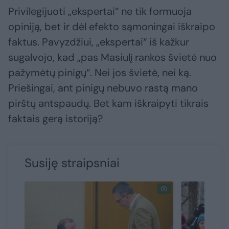
Privilegijuoti „ekspertai“ ne tik formuoja
opiniją, bet ir dėl efekto sąmoningai iškraipo
faktus. Pavyzdžiui, „ekspertai“ iš kažkur
sugalvojo, kad „pas Masiulį rankos švietė nuo
pažymėtų pinigų“. Nei jos švietė, nei ką.
Priešingai, ant pinigų nebuvo rastą mano
pirštų antspaudų. Bet kam iškraipyti tikrais
faktais gerą istoriją?
Susiję straipsniai