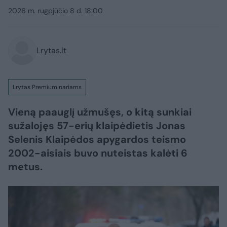
2026 m. rugpjūčio 8 d. 18:00
Lrytas.lt
Lrytas Premium nariams
Vieną paauglį užmušęs, o kitą sunkiai
sužalojęs 57-erių klaipėdietis Jonas
Selenis Klaipėdos apygardos teismo
2002-aisiais buvo nuteistas kalėti 6
metus.