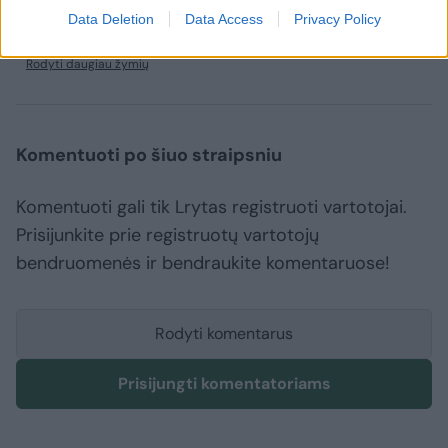
Data Deletion
Data Access
Privacy Policy
Eligijus Masiulis
Saulius Skvernelis
MG Baltic
Rodyti daugiau žymių
Komentuoti po šiuo straipsniu
Komentuoti gali tik Lrytas registruoti vartotojai.
Prisijunkite prie registruotų vartotojų
bendruomenės ir bendraukite komentaruose!
Rodyti komentarus
Prisijungti komentatoriams