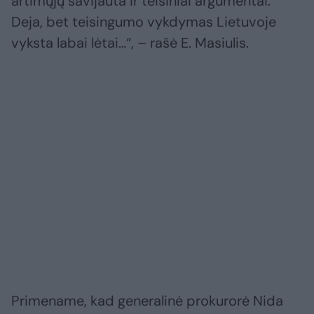
artimųjų savijauta ir teisiniai argumentai.
Deja, bet teisingumo vykdymas Lietuvoje
vyksta labai lėtai…“, – rašė E. Masiulis.
Primename, kad generalinė prokurorė Nida