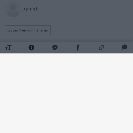
Lrytas.lt
Lrytas Premium nariams
Neaiškiems kariniams dronams kelis
kartus pažeidus Lietuvos erdvę vis garsiau
kalbama apie būtinybę nuo jų apsiginti.
Tokios įrangos Lietuvoje jau yra, tačiau
pripažįstama, kad dar yra kur tobulėti.