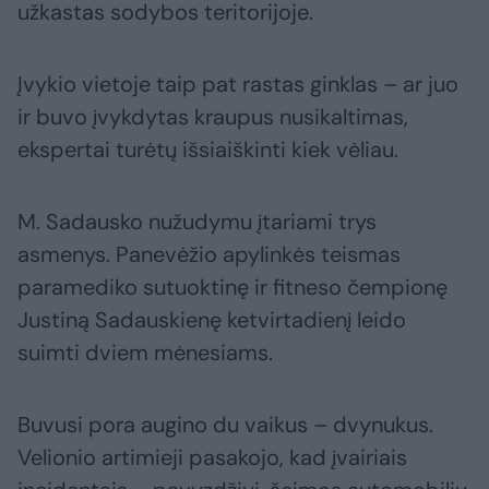
užkastas sodybos teritorijoje.
Įvykio vietoje taip pat rastas ginklas – ar juo
ir buvo įvykdytas kraupus nusikaltimas,
ekspertai turėtų išsiaiškinti kiek vėliau.
M. Sadausko nužudymu įtariami trys
asmenys. Panevėžio apylinkės teismas
paramediko sutuoktinę ir fitneso čempionę
Justiną Sadauskienę ketvirtadienį leido
suimti dviem mėnesiams.
Buvusi pora augino du vaikus – dvynukus.
Velionio artimieji pasakojo, kad įvairiais