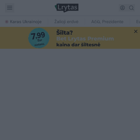
Karas Ukrainoje
Žalioji erdvė
Ačiū, Prezidente
E