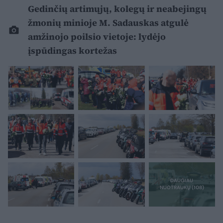
Gedinčių artimųjų, kolegų ir neabejingų
žmonių minioje M. Sadauskas atgulė
amžinojo poilsio vietoje: lydėjo
įspūdingas kortežas