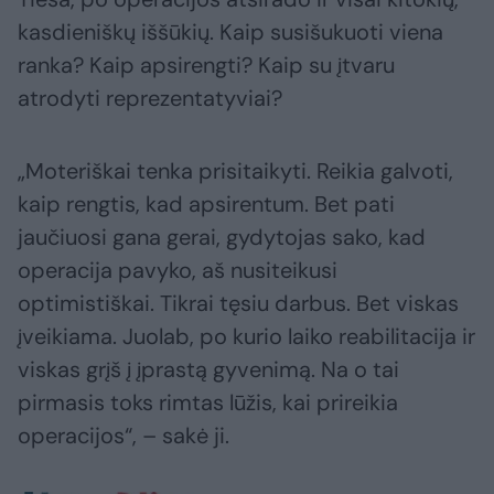
kasdieniškų iššūkių. Kaip susišukuoti viena
ranka? Kaip apsirengti? Kaip su įtvaru
atrodyti reprezentatyviai?
„Moteriškai tenka prisitaikyti. Reikia galvoti,
kaip rengtis, kad apsirentum. Bet pati
jaučiuosi gana gerai, gydytojas sako, kad
operacija pavyko, aš nusiteikusi
optimistiškai. Tikrai tęsiu darbus. Bet viskas
įveikiama. Juolab, po kurio laiko reabilitacija ir
viskas grįš į įprastą gyvenimą. Na o tai
pirmasis toks rimtas lūžis, kai prireikia
operacijos“, – sakė ji.