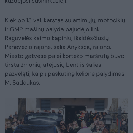
kuždėjosi susirinkusieji.
Kiek po 13 val. karstas su artimųjų, motociklų
ir GMP mašinų palyda pajudėjo link
Raguvėlės kaimo kapinių, išsidėsčiusių
Panevėžio rajone, šalia Anykščių rajono.
Miesto gatvėse palei kortežo maršrutą buvo
tiršta žmonių, atėjusių bent iš šalies
pažvelgti, kaip į paskutinę kelionę palydimas
M. Sadaukas.