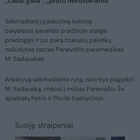
„Labai gaila“, „protu nesuvokiama“
Sekmadienį į paskutinę kelionę
palydėtas savaitės pradžioje staiga
pradingęs ir po parą trukusių paieškų
nužudytas rastas Panevėžio paramedikas
M. Sadauskas.
Ankstyvą sekmadienio rytą, norintys pagerbti
M. Sadauską, rinkosi į mišias Panevėžio Šv.
apaštalų Petro ir Povilo bažnyčioje.
Susiję straipsniai