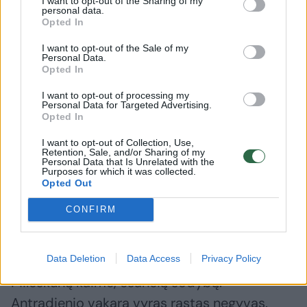
I want to opt-out of the Sharing of my
personal data.
Opted In
Laisvu nuo darbo laiku batutų nuoma
I want to opt-out of the Sale of my
užsiimdavęs 31-erių M. Sadauskas, įtariama,
Personal Data.
Opted In
pirmadienio rytą buvo įviliotas į spąstus:
feisbuke gavo žinutę, kad neva skubiai
I want to opt-out of processing my
Personal Data for Targeted Advertising.
reikalingas batutas Paliukų kaimo apylinkėse
Opted In
(Panevėžio raj.), kur vyks vaikų darželio
I want to opt-out of Collection, Use,
šventė. Tačiau nei šventės, nei apskritai vaikų
Retention, Sale, and/or Sharing of my
Personal Data that Is Unrelated with the
Purposes for which it was collected.
darželio šiose apylinkėse nebuvo, o netrukus
Opted Out
„užsakovės“ anketa buvo pašalinta.
CONFIRM
Dingusio M. Sadausko paieškos užtruko, bet
Data Deletion
Data Access
Privacy Policy
galiausiai atvedė į Panevėžio rajone,
Mileškūnų kaime, esančią sodybą.
Antradienio vakarą vyras rastas negyvas.