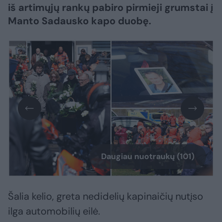
iš artimųjų rankų pabiro pirmieji grumstai į
Manto Sadausko kapo duobę.
Daugiau nuotraukų (101)
Šalia kelio, greta nedidelių kapinaičių nutįso
ilga automobilių eilė.