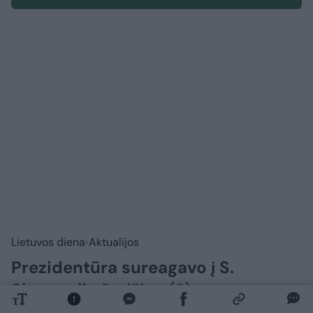
Lietuvos diena
Aktualijos
Prezidentūra sureagavo į S.
Skvernelio žodžius
(9)