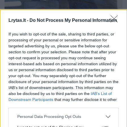
Lrytas.lt -
Do Not Process My Personal Information
If you wish to opt-out of the sale, sharing to third parties, or
processing of your personal or sensitive information for
targeted advertising by us, please use the below opt-out
Daugiau nuotraukų (101)
section to confirm your selection. Please note that after your
opt-out request is processed you may continue seeing
interest-based ads based on personal information utilized by
us or personal information disclosed to third parties prior to
Atsisveikinimas su Mantu Sadausku.
your opt-out. You may separately opt-out of the further
T. Bauro nuotr.
disclosure of your personal information by third parties on the
IAB’s list of downstream participants. This information may
also be disclosed by us to third parties on the
IAB’s List of
Dar vienas įtariamasis greičiausiai yra naujas
Downstream Participants
that may further disclose it to other
J. Sadauskienės sugyventinis Vilius Solkanas.
third parties.
Teismas leido suimti jį dviejų mėnesių
Personal Data Processing Opt Outs
laikotarpiui.