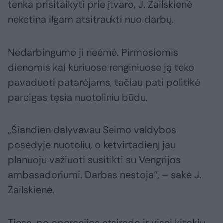
tenka prisitaikyti prie įtvaro, J. Zailskienė
neketina ilgam atsitraukti nuo darbų.
Nedarbingumo ji neėmė. Pirmosiomis
dienomis kai kuriuose renginiuose ją teko
pavaduoti patarėjams, tačiau pati politikė
pareigas tęsia nuotoliniu būdu.
„Šiandien dalyvavau Seimo valdybos
posėdyje nuotoliu, o ketvirtadienį jau
planuoju važiuoti susitikti su Vengrijos
ambasadoriumi. Darbas nestoja“, – sakė J.
Zailskienė.
Tiesa, po operacijos atsirado ir visai kitokių,