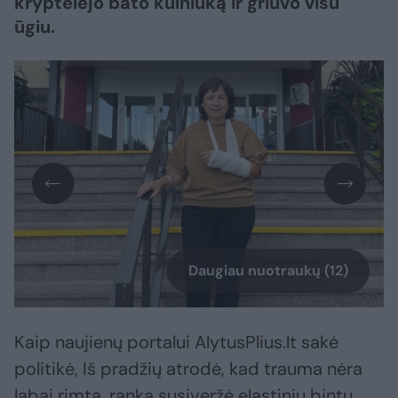
kryptelėjo bato kulniuką ir griuvo visu
ūgiu.
Daugiau nuotraukų (12)
Kaip naujienų portalui AlytusPlius.lt sakė
politikė, Iš pradžių atrodė, kad trauma nėra
labai rimta, ranką susiveržė elastiniu bintu,