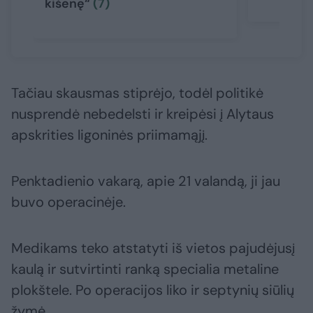
kišenę“
(7)
Tačiau skausmas stiprėjo, todėl politikė
nusprendė nebedelsti ir kreipėsi į Alytaus
apskrities ligoninės priimamąjį.
Penktadienio vakarą, apie 21 valandą, ji jau
buvo operacinėje.
Medikams teko atstatyti iš vietos pajudėjusį
kaulą ir sutvirtinti ranką specialia metaline
plokštele. Po operacijos liko ir septynių siūlių
žymė.