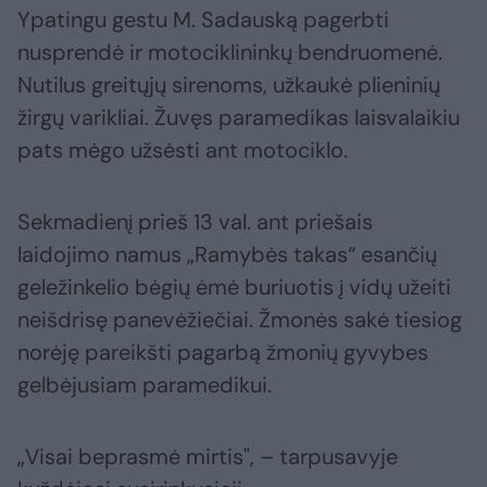
Ypatingu gestu M. Sadauską pagerbti
nusprendė ir motociklininkų bendruomenė.
Nutilus greitųjų sirenoms, užkaukė plieninių
žirgų varikliai. Žuvęs paramedikas laisvalaikiu
pats mėgo užsėsti ant motociklo.
Sekmadienį prieš 13 val. ant priešais
laidojimo namus „Ramybės takas“ esančių
geležinkelio bėgių ėmė buriuotis į vidų užeiti
neišdrisę panevėžiečiai. Žmonės sakė tiesiog
norėję pareikšti pagarbą žmonių gyvybes
gelbėjusiam paramedikui.
„Visai beprasmė mirtis", – tarpusavyje