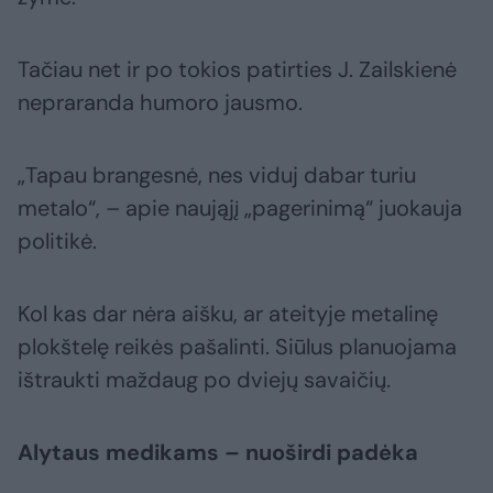
Tačiau net ir po tokios patirties J. Zailskienė
nepraranda humoro jausmo.
„Tapau brangesnė, nes viduj dabar turiu
metalo“, – apie naująjį „pagerinimą“ juokauja
politikė.
Kol kas dar nėra aišku, ar ateityje metalinę
plokštelę reikės pašalinti. Siūlus planuojama
ištraukti maždaug po dviejų savaičių.
Alytaus medikams – nuoširdi padėka