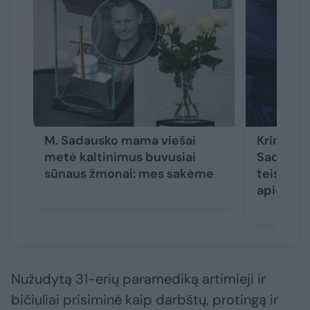
M. Sadausko mama viešai
Kriminol
metė kaltinimus buvusiai
Sadausk
sūnaus žmonai: mes sakėme
teisme p
apie jos
Nužudytą 31-erių paramediką artimieji ir
bičiuliai prisiminė kaip darbštų, protingą ir