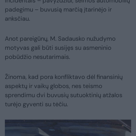
incidentais – pavyzdžiui, šeimos automobilių
padegimu – buvusią marčią įtarinėjo ir
anksčiau.
Anot pareigūnų, M. Sadausko nužudymo
motyvas gali būti susijęs su asmeninio
pobūdžio nesutarimais.
Žinoma, kad pora konfliktavo dėl finansinių
aspektų ir vaikų globos, nes teismo
sprendimu dvi buvusių sutuoktinių atžalos
turėjo gyventi su tėčiu.