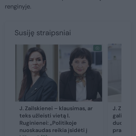
renginyje.
Susiję straipsniai
J. Zailskienei – klausimas, ar
J. Zails
teks užleisti vietą I.
galimo P
Ruginienei: „Politikoje
duomenų
nuoskaudas reikia įsidėti į
pradėtų 