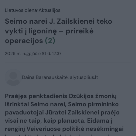
Lietuvos diena
Aktualijos
Seimo narei J. Zailskienei teko
vykti į ligoninę – prireikė
operacijos
(2)
2026 m. rugpjūčio 10 d. 12:37
Daina Baranauskaitė, alytusplius.lt
Praėjęs penktadienis Dzūkijos žmonių
išrinktai Seimo narei, Seimo pirmininko
pavaduotojai Jūratei Zailskienei praėjo
visai ne taip, kaip planuota. Eidama į
renginį Veiveriuose politikė nesėkmingai