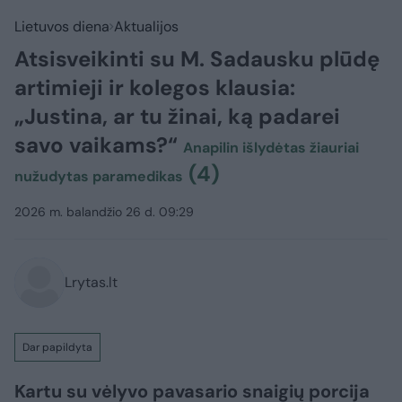
Lietuvos diena
Aktualijos
Atsisveikinti su M. Sadausku plūdę
artimieji ir kolegos klausia:
„Justina, ar tu žinai, ką padarei
savo vaikams?“
Anapilin išlydėtas žiauriai
(4)
nužudytas paramedikas
2026 m. balandžio 26 d. 09:29
Lrytas.lt
Dar papildyta
Kartu su vėlyvo pavasario snaigių porcija