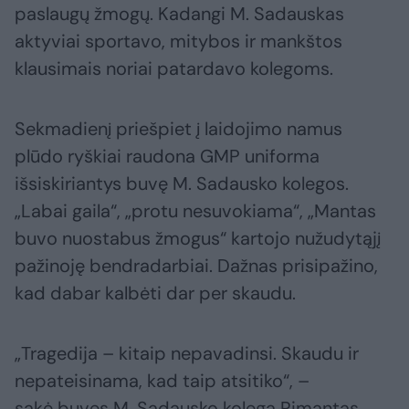
paslaugų žmogų. Kadangi M. Sadauskas
aktyviai sportavo, mitybos ir mankštos
klausimais noriai patardavo kolegoms.
Sekmadienį priešpiet į laidojimo namus
plūdo ryškiai raudona GMP uniforma
išsiskiriantys buvę M. Sadausko kolegos.
„Labai gaila“, „protu nesuvokiama“, „Mantas
buvo nuostabus žmogus“ kartojo nužudytąjį
pažinoję bendradarbiai. Dažnas prisipažino,
kad dabar kalbėti dar per skaudu.
„Tragedija – kitaip nepavadinsi. Skaudu ir
nepateisinama, kad taip atsitiko“, –
sakė buvęs M. Sadausko kolega Rimantas.