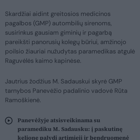
Skardžiai aidint greitosios medicinos
pagalbos (GMP) autombilių sirenoms,
susirinkus gausiam giminių ir pagarbą
pareikšti panorusių kolegų būriui, amžinojo
poilsio žiauriai nužudytas paramedikas atgulė
Raguvėlės kaimo kapinėse.
Jautrius žodžius M. Sadauskui skyrė GMP
tarnybos Panevėžio padalinio vadovė Rūta
Ramoškienė.
Panevėžyje atsisveikinama su
paramediku M. Sadausku: į paskutinę
kelionę palydi artimieji ir bendruomenė