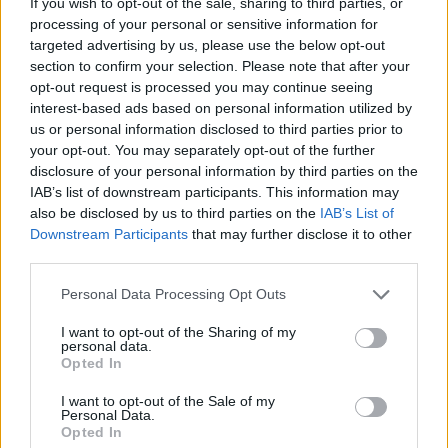
If you wish to opt-out of the sale, sharing to third parties, or
žmonės turi tikėti tuo, ką mes darome ir
processing of your personal or sensitive information for
targeted advertising by us, please use the below opt-out
pasitikėti. Jeigu kalbame apie pasitikėjimą,
section to confirm your selection. Please note that after your
žinoma, kad jo reikia. Jeigu tu galvoji, kas čia
opt-out request is processed you may continue seeing
šitas liurbis ir ką jis gali pridaryti – tai yra
interest-based ads based on personal information utilized by
us or personal information disclosed to third parties prior to
problema, nes mes turime būti kuo labiau
your opt-out. You may separately opt-out of the further
įsitraukę ir kuo labiau vieningi įvairiais
disclosure of your personal information by third parties on the
IAB’s list of downstream participants. This information may
klausimais. Kitas dalykas, kas man
also be disclosed by us to third parties on the
IAB’s List of
asmeniškai yra labai svarbu, tai yra saugumo
Downstream Participants
that may further disclose it to other
third parties.
užtikrinimas, kad mes galėtume turėti bazę
tam, ką darome. Aš atėjęs iš saugumo
Personal Data Processing Opt Outs
bendruomenės. Taip, aš nesu vieno klausimo
I want to opt-out of the Sharing of my
personal data.
žmogus, ta paletė yra smarkiai išsiplėtusi, bet
Opted In
man tai yra prioritetas. Būtų kita saugumo
I want to opt-out of the Sale of my
situacija tais pačiais 2024 metais – aš esu
Personal Data.
Opted In
įsitikinęs – ir kitas žmogus būtų šitoje