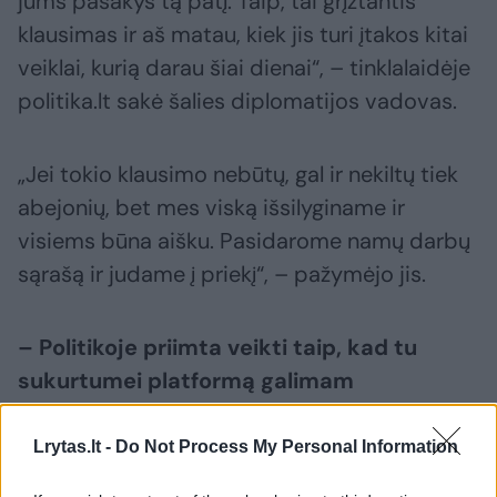
jums pasakys tą patį. Taip, tai grįžtantis
klausimas ir aš matau, kiek jis turi įtakos kitai
veiklai, kurią darau šiai dienai“, – tinklalaidėje
politika.lt sakė šalies diplomatijos vadovas.
„Jei tokio klausimo nebūtų, gal ir nekiltų tiek
abejonių, bet mes viską išsilyginame ir
visiems būna aišku. Pasidarome namų darbų
sąrašą ir judame į priekį“, – pažymėjo jis.
– Politikoje priimta veikti taip, kad tu
sukurtumei platformą galimam
sprendimui.
Lrytas.lt -
Do Not Process My Personal Information
– Partneriai turi tikėti tuo, ką mes darome, ir