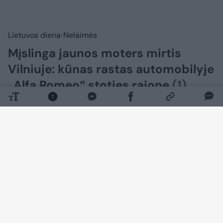
Lietuvos diena
Nelaimės
Mįslinga jaunos moters mirtis
Vilniuje: kūnas rastas automobilyje
„Alfa Romeo“ stoties rajone
(1)
2026 m. rugpjūčio 8 d. 06:02
Lrytas.lt
Vilniaus policija pradėjo ikiteisminį tyrimą
ir aiškinasi jaunos moters mirties
aplinkybes. Kūnas buvo rastas
automobilyje „Alfa Romeo“ stoties rajone.