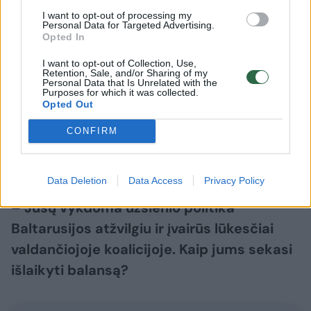
pozicijoje. Galbūt aš turėčiau dar daugiau
I want to opt-out of processing my
Personal Data for Targeted Advertising.
argumentų, kad aš galiu būti naudingesnis
Opted In
kažkur kitur, bet man tai rūpi. Jeigu mes per šį
I want to opt-out of Collection, Use,
Retention, Sale, and/or Sharing of my
laikotarpį išgyvensime visas turbulencijas,
Personal Data that Is Unrelated with the
Purposes for which it was collected.
pasieksime tvarų taikos susitarimą Ukrainoje,
Opted Out
galbūt ir kažkuo visai kitu matysiu, kad
CONFIRM
reikalas yra užsiimti. Galbūt prioritetai
Lietuvos bus visai kitokie. Aš labai tikiuosi.
Data Deletion
Data Access
Privacy Policy
– Jūsų vykdoma užsienio politika
Baltarusijos atžvilgiu ir įvairūs lūkesčiai
valdančiojoje koalicijoje. Kaip jums sekasi
išlaikyti balansą?