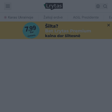
Karas Ukrainoje
Žalioji erdvė
Ačiū, Prezidente
E