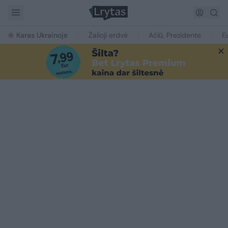
Karas Ukrainoje
Žalioji erdvė
Ačiū, Prezidente
E