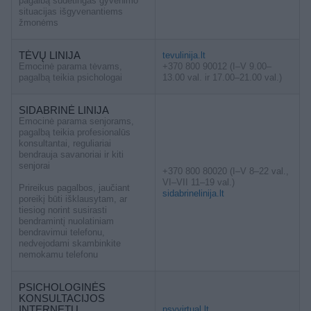
pagalbą sudėtingas gyvenimo
situacijas išgyvenantiems
žmonėms
TĖVŲ LINIJA
tevulinija.lt
Emocinė parama tėvams,
+370 800 90012 (I–V 9.00–
pagalbą teikia psichologai
13.00 val. ir 17.00–21.00 val.)
SIDABRINĖ LINIJA
Emocinė parama senjorams,
pagalbą teikia profesionalūs
konsultantai, reguliariai
bendrauja savanoriai ir kiti
senjorai
+370 800 80020 (I–V 8–22 val.,
VI–VII 11–19 val.)
Prireikus pagalbos, jaučiant
sidabrinelinija.lt
poreikį būti išklausytam, ar
tiesiog norint susirasti
bendramintį nuolatiniam
bendravimui telefonu,
nedvejodami skambinkite
nemokamu telefonu
PSICHOLOGINĖS
KONSULTACIJOS
INTERNETU
psyvirtual.lt