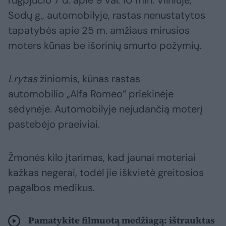
Sodų g., automobilyje, rastas nenustatytos
tapatybės apie 25 m. amžiaus mirusios
moters kūnas be išorinių smurto požymių.
Lrytas
žiniomis, kūnas rastas
automobilio „Alfa Romeo“ priekinėje
sėdynėje. Automobilyje nejudančią moterį
pastebėjo praeiviai.
Žmonės kilo įtarimas, kad jaunai moteriai
kažkas negerai, todėl jie iškvietė greitosios
pagalbos medikus.
Pamatykite filmuotą medžiagą: ištrauktas