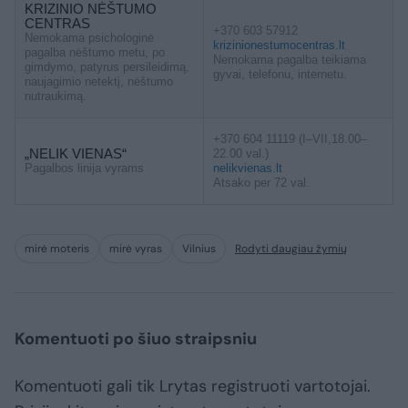
KRIZINIO NĖŠTUMO
CENTRAS
+370 603 57912
Nemokama psichologinė
krizinionestumocentras.lt
pagalba nėštumo metu, po
Nemokama pagalba teikiama
gimdymo, patyrus persileidimą,
gyvai, telefonu, internetu.
naujagimio netektį, nėštumo
nutraukimą.
+370 604 11119 (I–VII,18.00–
„NELIK VIENAS“
22.00 val.)
Pagalbos linija vyrams
nelikvienas.lt
Atsako per 72 val.
mirė moteris
mirė vyras
Vilnius
Rodyti daugiau žymių
Komentuoti po šiuo straipsniu
Komentuoti gali tik Lrytas registruoti vartotojai.