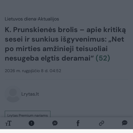
Lietuvos diena
Aktualijos
K. Prunskienės brolis – apie kritiką
sesei ir sunkius išgyvenimus: „Net
po mirties amžinieji teisuoliai
nesugeba elgtis deramai“
(52)
2026 m. rugpjūčio 8 d. 04:52
Lrytas.lt
Lrytas Premium nariams
„Ir tas, kas simpatizavo poniai Kazimirai, ir