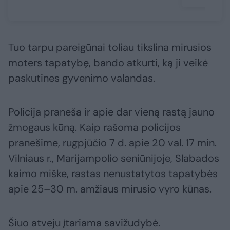
Tuo tarpu pareigūnai toliau tikslina mirusios
moters tapatybę, bando atkurti, ką ji veikė
paskutines gyvenimo valandas.
Policija praneša ir apie dar vieną rastą jauno
žmogaus kūną. Kaip rašoma policijos
pranešime, rugpjūčio 7 d. apie 20 val. 17 min.
Vilniaus r., Marijampolio seniūnijoje, Slabados
kaimo miške, rastas nenustatytos tapatybės
apie 25–30 m. amžiaus mirusio vyro kūnas.
Šiuo atveju įtariama savižudybė.