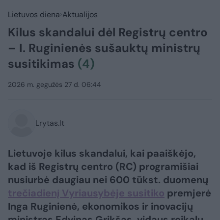
Lietuvos diena
Aktualijos
Kilus skandalui dėl Registrų centro
– I. Ruginienės sušauktų ministrų
susitikimas
(4)
2026 m. gegužės 27 d. 06:44
Lrytas.lt
Lietuvoje kilus skandalui, kai paaiškėjo,
kad iš Registrų centro (RC) programišiai
nusiurbė daugiau nei 600 tūkst. duomenų
trečiadienį Vyriausybėje susitiko
premjerė
Inga Ruginienė, ekonomikos ir inovacijų
ministras Edvinas Grikšas, vidaus reikalų