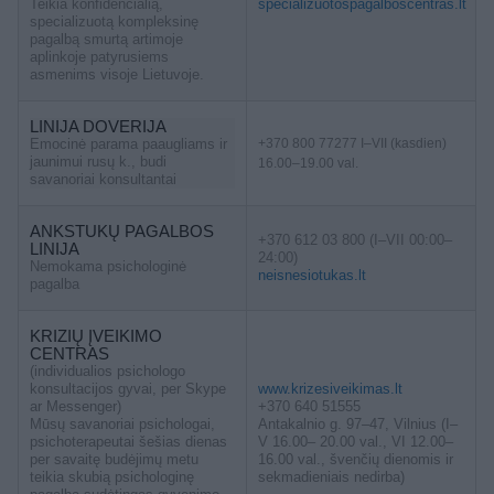
Teikia konfidencialią,
specializuotospagalboscentras.lt
specializuotą kompleksinę
pagalbą smurtą artimoje
aplinkoje patyrusiems
asmenims visoje Lietuvoje.
LINIJA DOVERIJA
Emocinė parama paaugliams ir
+370 800 77277 I–VII (kasdien)
jaunimui rusų k., budi
16.00–19.00 val.
savanoriai konsultantai
ANKSTUKŲ PAGALBOS
+370 612 03 800 (I–VII 00:00–
LINIJA
24:00)
Nemokama psichologinė
neisnesiotukas.lt
pagalba
KRIZIŲ ĮVEIKIMO
CENTRAS
(individualios psichologo
konsultacijos gyvai, per Skype
www.krizesiveikimas.lt
ar Messenger)
+370 640 51555
Mūsų savanoriai psichologai,
Antakalnio g. 97–47, Vilnius (I–
psichoterapeutai šešias dienas
V 16.00– 20.00 val., VI 12.00–
per savaitę budėjimų metu
16.00 val., švenčių dienomis ir
teikia skubią psichologinę
sekmadieniais nedirba)