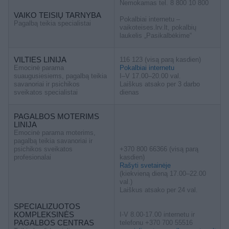
Nemokamas tel. 8 800 10 800
VAIKO TEISIŲ TARNYBA
Pokalbiai internetu –
Pagalbą teikia specialistai
vaikoteises.lrv.lt, pokalbių
laukelis „Pasikalbėkime“
VILTIES LINIJA
116 123 (visą parą kasdien)
Emocinė parama
Pokalbiai internetu
suaugusiesiems, pagalbą teikia
I–V 17.00–20.00 val.
savanoriai ir psichikos
Laiškus atsako per 3 darbo
sveikatos specialistai
dienas
PAGALBOS MOTERIMS
LINIJA
Emocinė parama moterims,
pagalbą teikia savanoriai ir
psichikos sveikatos
+370 800 66366 (visą parą
profesionalai
kasdien)
Rašyti svetainėje
(kiekvieną dieną 17.00–22.00
val.)
Laiškus atsako per 24 val.
SPECIALIZUOTOS
KOMPLEKSINĖS
I-V 8.00-17.00 internetu ir
PAGALBOS CENTRAS
telefonu +370 700 55516