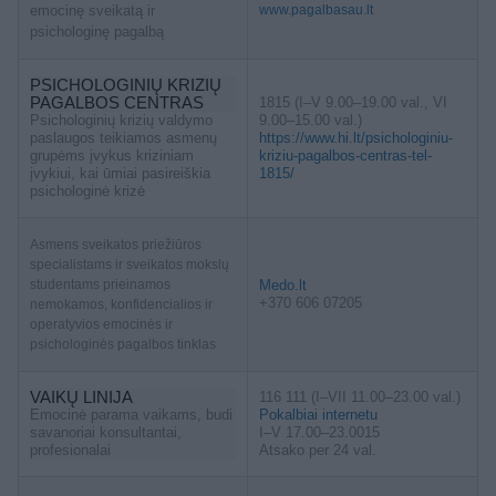
emocinę sveikatą ir
www.pagalbasau.lt
psichologinę pagalbą
PSICHOLOGINIŲ KRIZIŲ
PAGALBOS CENTRAS
1815 (I–V 9.00–19.00 val., VI
Psichologinių krizių valdymo
9.00–15.00 val.)
paslaugos teikiamos asmenų
https://www.hi.lt/psichologiniu-
grupėms įvykus kriziniam
kriziu-pagalbos-centras-tel-
įvykiui, kai ūmiai pasireiškia
1815/
psichologinė krizė
Asmens sveikatos priežiūros
specialistams ir sveikatos mokslų
studentams prieinamos
Medo.lt
+370 606 07205
nemokamos, konfidencialios ir
operatyvios emocinės ir
psichologinės pagalbos tinklas
VAIKŲ LINIJA
116 111 (I–VII 11.00–23.00 val.)
Emocinė parama vaikams, budi
Pokalbiai internetu
savanoriai konsultantai,
I–V 17.00–23.0015
profesionalai
Atsako per 24 val.