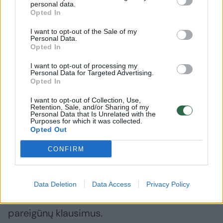
personal data.
Opted In
Pareigūnai vis dar tikslina
I want to opt-out of the Sale of my
Personal Data.
mirusiosios tapatybę. Įtariama, kad tai gali
Opted In
būti 1999 m. gimusi moteris, tačiau
I want to opt-out of processing my
oficicialiai tai dar nepatvirtinta.
Personal Data for Targeted Advertising.
Opted In
I want to opt-out of Collection, Use,
Nusikaltimas kol kas neįtariamas, pradėtas
Retention, Sale, and/or Sharing of my
Personal Data that Is Unrelated with the
ikiteisminis tyrimas mirties priežasčiai
Purposes for which it was collected.
Opted Out
nustatyti.
CONFIRM
Kūnas perduotas teismo medicinos
ekspertams, šie turės nustatyti tikslią mirties
Data Deletion
Data Access
Privacy Policy
priežastį. Ekspertai turės atsakyti ir į kitus
pareigūnų klausimus.