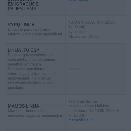
EMIGRACIJOS
PALIESTIEMS
+370 670 00027 (I–V 10.00–
VYRŲ LINIJA
14.00 val.)
Emocinė parama vyrams,
vyrulinija.lt
telefonu konsultuoja specialistai
Atsako per 72 val.
LINIJA „TU ESI“
Pagalba galvojantiems apie
savižudybę arba ieškantiems
pagalbos artimajam
Svetainėje pateikiama
tuesi.lt
informacija yra trumpa,
atsižvelgiant į konkrečius
kiekvienos tikslinės grupės
poreikius
Telefonas laikinai
MAMOS LINIJA
nepasiekiamas į laiškus
Mamoms, kurios ieško
atsakoma (I-IV 10.00–20.00 V
emocinės pagalbos anonimiškai
iki 18.00)
mamoslinija.lt