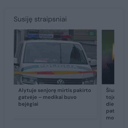
Susiję straipsniai
Alytuje senjorę mirtis pakirto
Šiurpūs 
gatvėje – medikai buvo
toje pači
bejėgiai
dieną ras
paties a
moterys