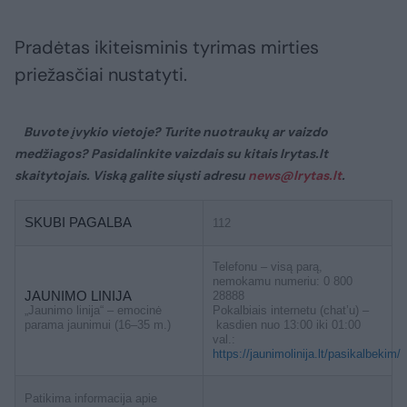
Pradėtas ikiteisminis tyrimas mirties
priežasčiai nustatyti.
Buvote įvykio vietoje? Turite nuotraukų ar vaizdo
medžiagos? Pasidalinkite vaizdais su kitais lrytas.lt
skaitytojais. Viską galite siųsti adresu
news@lrytas.lt
.
SKUBI PAGALBA
112
Telefonu – visą parą,
nemokamu numeriu: 0 800
JAUNIMO LINIJA
28888
„Jaunimo linija“ – emocinė
Pokalbiais internetu (chat’u) –
parama jaunimui (16–35 m.)
kasdien nuo 13:00 iki 01:00
val.:
https://jaunimolinija.lt/pasikalbekim/
Patikima informacija apie