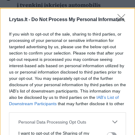
į tvenkinį įskriejęs automobilis
Lrytas.lt -
Do Not Process My Personal Information
If you wish to opt-out of the sale, sharing to third parties, or
processing of your personal or sensitive information for
targeted advertising by us, please use the below opt-out
section to confirm your selection. Please note that after your
opt-out request is processed you may continue seeing
interest-based ads based on personal information utilized by
us or personal information disclosed to third parties prior to
your opt-out. You may separately opt-out of the further
disclosure of your personal information by third parties on the
IAB’s list of downstream participants. This information may
also be disclosed by us to third parties on the
IAB’s List of
Atvažiavę medikai moteriai padėti jau
Downstream Participants
that may further disclose it to other
third parties.
nebegalėjo, buvo konstatuota jos mirtis.
Medikai apie rastą jauno moters kūną
Personal Data Processing Opt Outs
pranešė policijai.
I want to opt-out of the Sharing of my