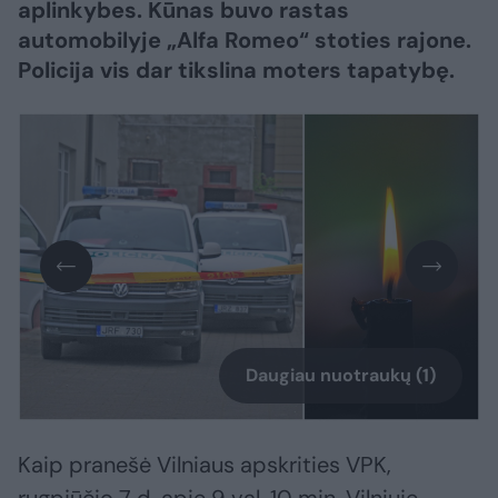
aplinkybes. Kūnas buvo rastas
automobilyje „Alfa Romeo“ stoties rajone.
Policija vis dar tikslina moters tapatybę.
Daugiau nuotraukų (1)
Kaip pranešė Vilniaus apskrities VPK,
rugpjūčio 7 d. apie 9 val. 10 min. Vilniuje,