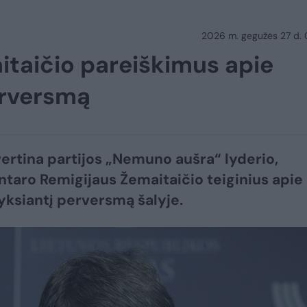
2026 m. gegužės 27 d.
aitaičio pareiškimus apie
erversmą
 vertina partijos „Nemuno aušra“ lyderio,
taro Remigijaus Žemaitaičio teiginius apie
yksiantį perversmą šalyje.