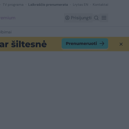
TV programa
Laikraščio prenumerata
Lrytas EN
Kontaktai
Premium
Prisijungti
lbimai