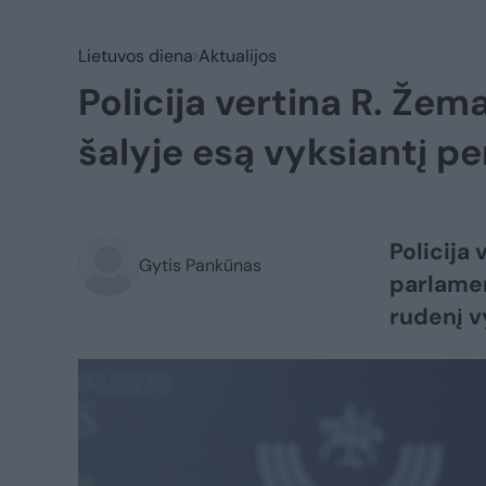
Lietuvos diena
Aktualijos
Policija vertina R. Žem
šalyje esą vyksiantį p
Policija
Gytis Pankūnas
parlamen
rudenį v