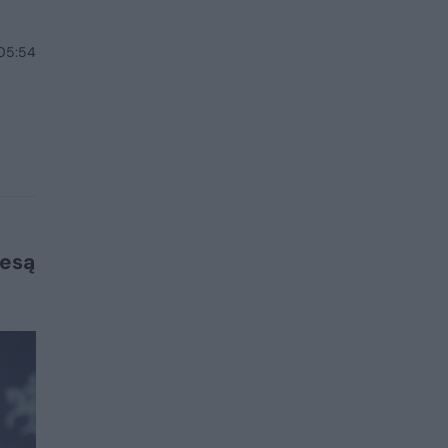
 05:54
 esą