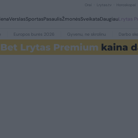
Orai
Lrytas.tv
Horoskopai
iena
Verslas
Sportas
Pasaulis
Žmonės
Sveikata
Daugiau
Lrytas 
e
Europos burės 2026
Gyvenu, ne skrolinu
Darbo ske