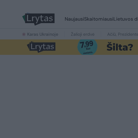
Naujausi
Skaitomiausi
Lietuvos d
Karas Ukrainoje
Žalioji erdvė
Ačiū, Prezident