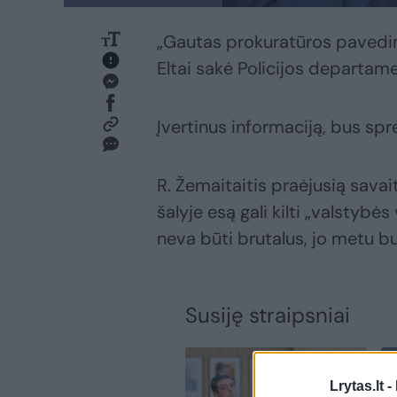
„Gautas prokuratūros pavedima
Eltai sakė Policijos departa
Įvertinus informaciją, bus spr
R. Žemaitaitis praėjusią sava
šalyje esą gali kilti „valstyb
neva būti brutalus, jo metu b
Susiję straipsniai
Lrytas.lt -