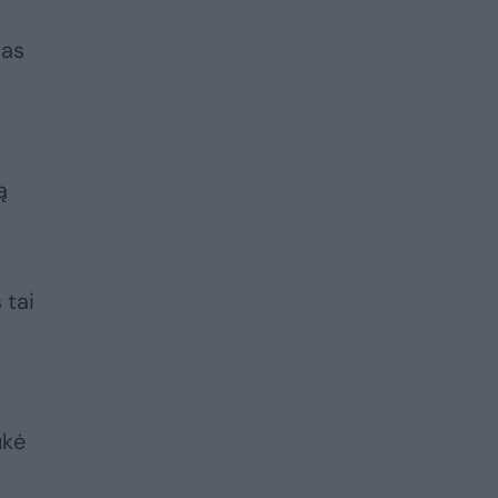
mas
ą
 tai
ukė