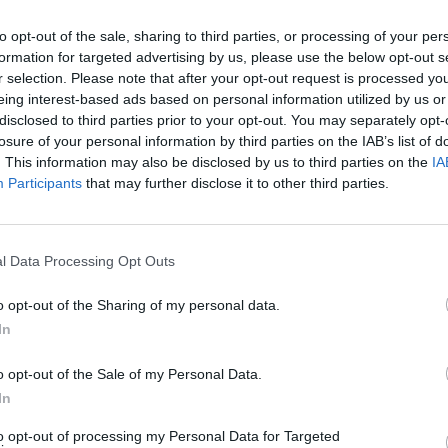
to opt-out of the sale, sharing to third parties, or processing of your per
formation for targeted advertising by us, please use the below opt-out s
r selection. Please note that after your opt-out request is processed y
Iš R. Žemaitaičio
Po R. Žemaitaičio
eing interest-based ads based on personal information utilized by us or
disclosed to third parties prior to your opt-out. You may separately opt-
lūpų – šokiruojantis
pareiškimų apie
losure of your personal information by third parties on the IAB’s list of
pareiškimas: „Jie
planuojamą karinį
. This information may also be disclosed by us to third parties on the
IA
būtų kaip gyvuliai
perversmą –
Participants
that may further disclose it to other third parties.
vienas kitą
policijos veiksmai,
sutrypę“
(32)
sureagavo ir
politikai
(8)
l Data Processing Opt Outs
o opt-out of the Sharing of my personal data.
In
 kovą priėmė sprendimą pradėti ikiteisminį tyrim
o opt-out of the Sale of my Personal Data.
čio pareiškimų apie Kovo 11-osios Nepriklausomy
In
kas pavadino sukilėliais.
to opt-out of processing my Personal Data for Targeted