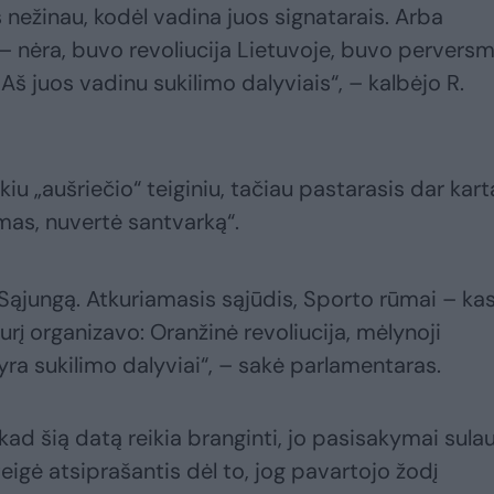
Aš nežinau, kodėl vadina juos signatarais. Arba
 nėra, buvo revoliucija Lietuvoje, buvo pervers
Aš juos vadinu sukilimo dalyviais“, – kalbėjo R.
kiu „aušriečio“ teiginiu, tačiau pastarasis dar kart
imas, nuvertė santvarką“.
 Sąjungą. Atkuriamasis sąjūdis, Sporto rūmai – kas
urį organizavo: Oranžinė revoliucija, mėlynoji
i yra sukilimo dalyviai“, – sakė parlamentaras.
 kad šią datą reikia branginti, jo pasisakymai sula
 teigė atsiprašantis dėl to, jog pavartojo žodį