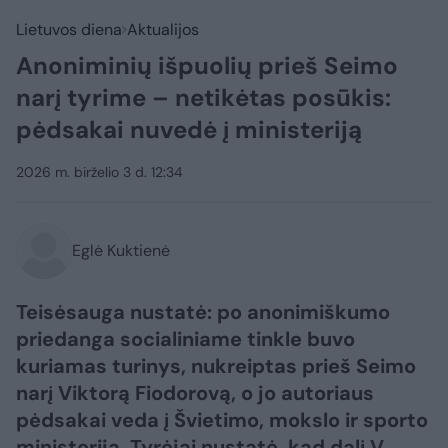
Lietuvos diena
Aktualijos
Anoniminių išpuolių prieš Seimo
narį tyrime – netikėtas posūkis:
pėdsakai nuvedė į ministeriją
2026 m. birželio 3 d. 12:34
Eglė Kuktienė
Teisėsauga nustatė: po anonimiškumo
priedanga socialiniame tinkle buvo
kuriamas turinys, nukreiptas prieš Seimo
narį Viktorą Fiodorovą, o jo autoriaus
pėdsakai veda į Švietimo, mokslo ir sporto
ministeriją. Tyrėjai nustatė, kad dalį V.