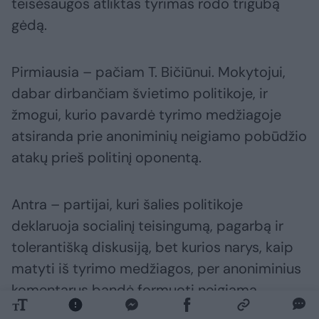
teisėsaugos atliktas tyrimas rodo trigubą
gėdą.
Pirmiausia – pačiam T. Bičiūnui. Mokytojui,
dabar dirbančiam švietimo politikoje, ir
žmogui, kurio pavardė tyrimo medžiagoje
atsiranda prie anoniminių neigiamo pobūdžio
atakų prieš politinį oponentą.
Antra – partijai, kuri šalies politikoje
deklaruoja socialinį teisingumą, pagarbą ir
tolerantišką diskusiją, bet kurios narys, kaip
matyti iš tyrimo medžiagos, per anoniminius
komentarus bandė formuoti neigiamą
visuomenės nuomonę apie jam neparankų