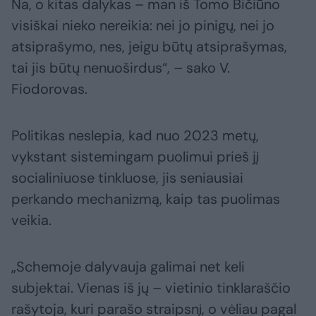
Na, o kitas dalykas – man iš Tomo Bičiūno
visiškai nieko nereikia: nei jo pinigų, nei jo
atsiprašymo, nes, jeigu būtų atsiprašymas,
tai jis būtų nenuoširdus“, – sako V.
Fiodorovas.
Politikas neslepia, kad nuo 2023 metų,
vykstant sistemingam puolimui prieš jį
socialiniuose tinkluose, jis seniausiai
perkando mechanizmą, kaip tas puolimas
veikia.
„Schemoje dalyvauja galimai net keli
subjektai. Vienas iš jų – vietinio tinklaraščio
rašytoja, kuri parašo straipsnį, o vėliau pagal