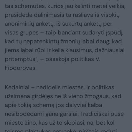
tas schemutes, kurios jau kelinti metai veikia,
prasideda dalinimasis ta rašliava iš visokių
anoniminių anketų, iš sukurtų anketų per
visas grupes – taip bandant sudaryti įspūdį,
kad tų nepatenkintų žmonių labai daug, kad
jiems labai rūpi ir kelia klausimus, dažniausiai
pritemptus“, – pasakoja politikas V.
Fiodorovas.
Kėdainiai – nedidelis miestas, ir politikas
užsimena girdėjęs ne iš vieno žmogaus, kad
apie tokią schemą jos dalyviai kalba
nesibodėdami gana garsiai. Tradiciškai pusė
miesto žino, kas už to slepiasi, na, bet kol
teismo plaktukas netrenkė, pirštais rodyti