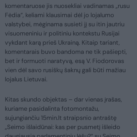
komentaruose jis nuosekliai vadinamas „rusu
Fėdia“, keliami klausimai dėl jo lojalumo
valstybei, mėginama susieti jį su itin jautriu
visuomeniniu ir politiniu kontekstu Rusijai
vykdant karą prieš Ukrainą. Kitaip tariant,
komentarais buvo bandoma ne tik pašiepti,
bet ir formuoti naratyvą, esą V. Fiodorovas
vien dėl savo rusiškų šaknų gali būti mažiau
lojalus Lietuvai.
Kitas skundo objektas – dar vienas įrašas,
kuriame pasidalinta fotomontažu,
sujungiančiu 15min.lt straipsnio antraštę
„Seimo išlaidūnai: kas per pusmetį išleido
daugiausia parlamentinių lėšų?“ su Seimo