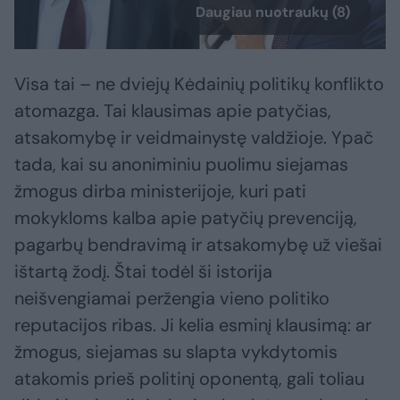
Daugiau nuotraukų (8)
Visa tai – ne dviejų Kėdainių politikų konflikto
atomazga. Tai klausimas apie patyčias,
atsakomybę ir veidmainystę valdžioje. Ypač
tada, kai su anoniminiu puolimu siejamas
žmogus dirba ministerijoje, kuri pati
mokykloms kalba apie patyčių prevenciją,
pagarbų bendravimą ir atsakomybę už viešai
ištartą žodį. Štai todėl ši istorija
neišvengiamai peržengia vieno politiko
reputacijos ribas. Ji kelia esminį klausimą: ar
žmogus, siejamas su slapta vykdytomis
atakomis prieš politinį oponentą, gali toliau