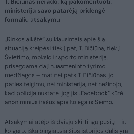
T. Bičiūnas nerado, ką pakomentuoti,
ministerija savo patarėją pridengė
formaliu atsakymu
„Rinkos aikštė“ su klausimais apie šią
situaciją kreipėsi tiek į patį T. Bičiūną, tiek į
Švietimo, mokslo ir sporto ministeriją,
prisegdama dalį nuasmeninto tyrimo
medžiagos – mat nei pats T. Bičiūnas, jo
paties teigimu, nei ministerija, net nežinojo,
kad policija nustatė, jog jis „Facebook“ kūrė
anoniminius įrašus apie kolegą iš Seimo.
Atsakymai atėjo iš dviejų skirtingų pusių – ir,
ko gero, iškalbingiausia šios istorijos dalis yra