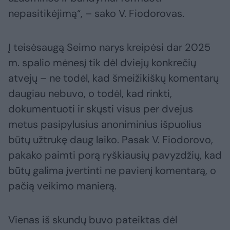
nepasitikėjimą“, – sako V. Fiodorovas.
Į teisėsaugą Seimo narys kreipėsi dar 2025
m. spalio mėnesį tik dėl dviejų konkrečių
atvejų – ne todėl, kad šmeižikiškų komentarų
daugiau nebuvo, o todėl, kad rinkti,
dokumentuoti ir skųsti visus per dvejus
metus pasipylusius anoniminius išpuolius
būtų užtrukę daug laiko. Pasak V. Fiodorovo,
pakako paimti porą ryškiausių pavyzdžių, kad
būtų galima įvertinti ne pavienį komentarą, o
pačią veikimo manierą.
Vienas iš skundų buvo pateiktas dėl