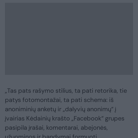
„Tas pats rašymo stilius, ta pati retorika, tie
patys fotomontažai, ta pati schema: iš
anoniminių anketų ir „dalyvių anonimų“ į
įvairias Kėdainių krašto „Facebook“ grupes
pasipila įrašai, komentarai, abejonės,
užuominos ir bandymai formuoti