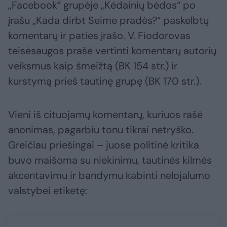
„Facebook“ grupėje „Kėdainių bėdos“ po
įrašu „Kada dirbt Seime pradės?“ paskelbtų
komentarų ir paties įrašo. V. Fiodorovas
teisėsaugos prašė vertinti komentarų autorių
veiksmus kaip šmeižtą (BK 154 str.) ir
kurstymą prieš tautinę grupę (BK 170 str.).
Vieni iš cituojamų komentarų, kuriuos rašė
anonimas, pagarbiu tonu tikrai netryško.
Greičiau priešingai – juose politinė kritika
buvo maišoma su niekinimu, tautinės kilmės
akcentavimu ir bandymu kabinti nelojalumo
valstybei etiketę: