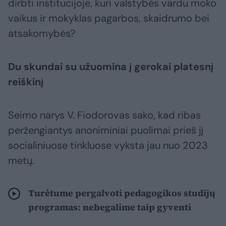
dirbti institucijoje, kuri valstybės vardu moko
vaikus ir mokyklas pagarbos, skaidrumo bei
atsakomybės?
Du skundai su užuomina į gerokai platesnį
reiškinį
Seimo narys V. Fiodorovas sako, kad ribas
peržengiantys anoniminiai puolimai prieš jį
socialiniuose tinkluose vyksta jau nuo 2023
metų.
Turėtume pergalvoti pedagogikos studijų
programas: nebegalime taip gyventi