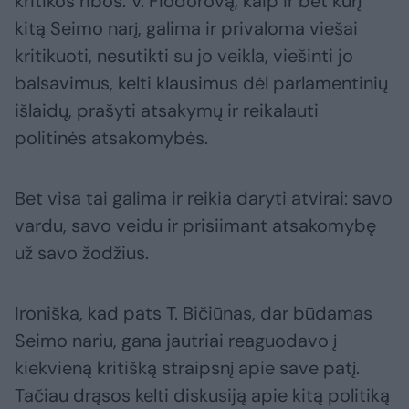
kritikos ribos. V. Fiodorovą, kaip ir bet kurį
kitą Seimo narį, galima ir privaloma viešai
kritikuoti, nesutikti su jo veikla, viešinti jo
balsavimus, kelti klausimus dėl parlamentinių
išlaidų, prašyti atsakymų ir reikalauti
politinės atsakomybės.
Bet visa tai galima ir reikia daryti atvirai: savo
vardu, savo veidu ir prisiimant atsakomybę
už savo žodžius.
Ironiška, kad pats T. Bičiūnas, dar būdamas
Seimo nariu, gana jautriai reaguodavo į
kiekvieną kritišką straipsnį apie save patį.
Tačiau drąsos kelti diskusiją apie kitą politiką