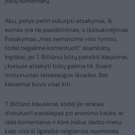
jokių komentarų.
Abu, petys petin sukurpti atsakymai, iš
esmės yra ne paaiškinimas, o išsisukinėjimas.
Pasakymas „mes nematome viso tyrimo,
todėl negalime komentuoti“ skambėtų
logiškai, jei T. Bičiūnui būtų pateikti klausimai,
į kuriuos atsakyti būtų galima tik žinant
motyvuotas teisėsaugos išvadas. Bet
klausimai buvo visai kiti.
T. Bičiūno klausėme, kodėl jis renkasi
diskutuoti pasislėpęs po anonimo kauke, ar
rašė komentarus ir kūrė įrašus darbo metu,
kaip visa ši ilgalaikė neigiamos nuomonės