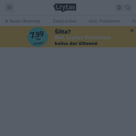
Karas Ukrainoje
Žalioji erdvė
Ačiū, Prezidente
E