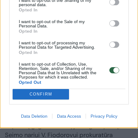
o politikams, kaip viešiems asmenims,
I want to opt-out of the Sharing of my
personal data.
taikomos platesnės leistinos kritikos ribos.
Opted In
I want to opt-out of the Sale of my
Personal Data.
Tai – grynai teisinis vertinimas. Jis negali būti
Opted In
suprastas kaip patvirtinimas, kad anoniminio
I want to opt-out of processing my
puolimo prieš politiką nebuvo.
Personal Data for Targeted Advertising.
Opted In
I want to opt-out of Collection, Use,
Buvo. Tiesiog formalios baudžiamosios bylos
Retention, Sale, and/or Sharing of my
Personal Data that Is Unrelated with the
slenksčio jis nepasiekė. Tačiau moralinis,
Purposes for which it was collected.
Opted Out
profesinis ir politinis vertinimas čia
CONFIRM
prasideda būtent ten, kur baudžiamoji teisė
sustoja.
Data Deletion
Data Access
Privacy Policy
Šių metų gegužės viduryje baigus tyrimą,
Seimo nariui V. Fiodorovui prokuratūra