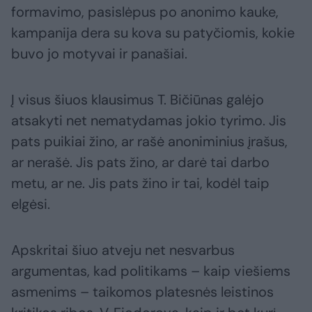
formavimo, pasislėpus po anonimo kauke,
kampanija dera su kova su patyčiomis, kokie
buvo jo motyvai ir panašiai.
Į visus šiuos klausimus T. Bičiūnas galėjo
atsakyti net nematydamas jokio tyrimo. Jis
pats puikiai žino, ar rašė anoniminius įrašus,
ar nerašė. Jis pats žino, ar darė tai darbo
metu, ar ne. Jis pats žino ir tai, kodėl taip
elgėsi.
Apskritai šiuo atveju net nesvarbus
argumentas, kad politikams – kaip viešiems
asmenims – taikomos platesnės leistinos