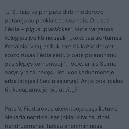
„J. S., taip kaip ir pats dirbi Fiodorovo
patarėju su penkiais teistumais. O rusas
Fėdia – pigus „piarščikas“, kuris varganos
kolegijos įveikti neišgali“; „koks tau skirtumas,
Kėdainiai visų, asiliuk, bet tik kažkodėl ant
sosto rusas Fėdia sėdi, o pats po anonimu
pasislėpęs komentuoji“; „beje, ar šis Seimo
narys yra tarnavęs Lietuvos kariuomenėje
arba įstojęs į Šaulių sąjungą? Ar jis bus lojalus
tik kacapams, jei šie ateitų?“
Pats V. Fiodorovas akcentuoja esąs lietuvis,
niekada nepriklausęs jokiai kitai tautinei
bendruomenei. Tačiau anoniminiuose