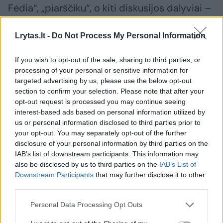
Fėdia“, „piarščiku“, o kiti diskusijos dalyviai –
„asiliukais“, buvo parašyti ne iš Tomo Bičiūno
Lrytas.lt -
Do Not Process My Personal Information
anketos. Jie buvo parašyti iš akivaizdžiai
netikros, vadinamojo „boto“ anketos, kurios
If you wish to opt-out of the sale, sharing to third parties, or
vardas buvo To Mas. Matyt, tiesiog
processing of your personal or sensitive information for
neįtikėtinas sutapimas – ir, žinoma, grynas
targeted advertising by us, please use the below opt-out
section to confirm your selection. Please note that after your
atsitiktinumas.
opt-out request is processed you may continue seeing
interest-based ads based on personal information utilized by
us or personal information disclosed to third parties prior to
Turi teisę reikalauti paneigimo ir žalos
your opt-out. You may separately opt-out of the further
atlyginimo
disclosure of your personal information by third parties on the
IAB’s list of downstream participants. This information may
also be disclosed by us to third parties on the
IAB’s List of
Downstream Participants
that may further disclose it to other
Po šio tyrimo ikiteisminis tyrimas buvo
third parties.
nutrauktas konstatuojant, kad komentarai
Personal Data Processing Opt Outs
vertinti kaip emocingi, poleminiai vertinimai,