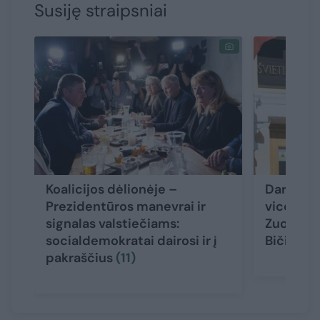
Susiję straipsniai
Koalicijos dėlionėje –
Darbą Š
Prezidentūros manevrai ir
viceminis
signalas valstiečiams:
Zuoza bei
socialdemokratai dairosi ir į
Bičiūnas
pakraščius
(11)