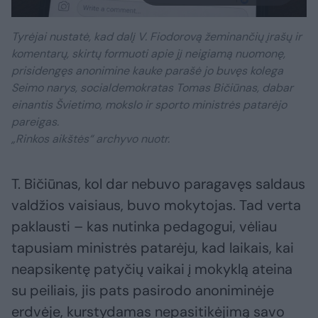
Tyrėjai nustatė, kad dalį V. Fiodorovą žeminančių įrašų ir
komentarų, skirtų formuoti apie jį neigiamą nuomonę,
prisidengęs anonimine kauke parašė jo buvęs kolega
Seimo narys, socialdemokratas Tomas Bičiūnas, dabar
einantis Švietimo, mokslo ir sporto ministrės patarėjo
pareigas.
„Rinkos aikštės“ archyvo nuotr.
T. Bičiūnas, kol dar nebuvo paragavęs saldaus
valdžios vaisiaus, buvo mokytojas. Tad verta
paklausti – kas nutinka pedagogui, vėliau
tapusiam ministrės patarėju, kad laikais, kai
neapsikentę patyčių vaikai į mokyklą ateina
su peiliais, jis pats pasirodo anoniminėje
erdvėje, kurstydamas nepasitikėjimą savo