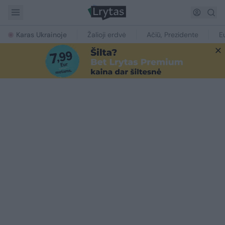
Karas Ukrainoje
Žalioji erdvė
Ačiū, Prezidente
E