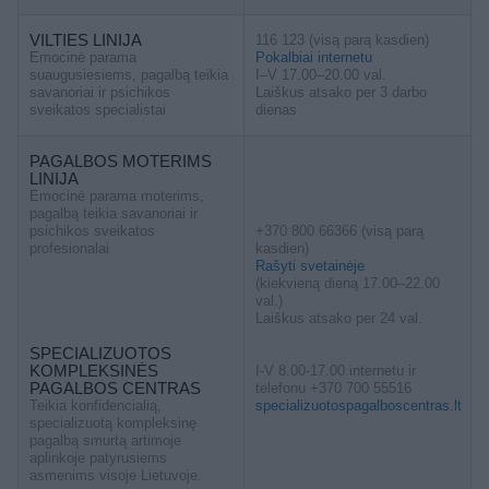
VILTIES LINIJA
116 123 (visą parą kasdien)
Emocinė parama
Pokalbiai internetu
suaugusiesiems, pagalbą teikia
I–V 17.00–20.00 val.
savanoriai ir psichikos
Laiškus atsako per 3 darbo
sveikatos specialistai
dienas
PAGALBOS MOTERIMS
LINIJA
Emocinė parama moterims,
pagalbą teikia savanoriai ir
psichikos sveikatos
+370 800 66366 (visą parą
profesionalai
kasdien)
Rašyti svetainėje
(kiekvieną dieną 17.00–22.00
val.)
Laiškus atsako per 24 val.
SPECIALIZUOTOS
KOMPLEKSINĖS
I-V 8.00-17.00 internetu ir
PAGALBOS CENTRAS
telefonu +370 700 55516
Teikia konfidencialią,
specializuotospagalboscentras.lt
specializuotą kompleksinę
pagalbą smurtą artimoje
aplinkoje patyrusiems
asmenims visoje Lietuvoje.