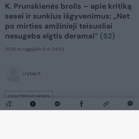
K. Prunskienės brolis – apie kritiką
sesei ir sunkius išgyvenimus: „Net
po mirties amžinieji teisuoliai
nesugeba elgtis deramai“
(52)
2026 m. rugpjūčio 8 d. 04:52
Lrytas.lt
Lrytas Premium nariams
„Ir tas, kas simpatizavo poniai Kazimirai, ir
tas, kas akmenį metė, visi turės ją
prisiminti. Ir prisimins šimtmečius“, – taip
apie anapilin iškeliavusią K.Prunskienę yra