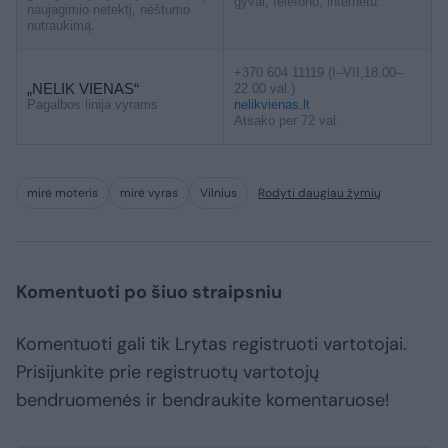
gyvai, telefonu, internetu.
naujagimio netektį, nėštumo
nutraukimą.
+370 604 11119 (I–VII,18.00–
„NELIK VIENAS“
22.00 val.)
Pagalbos linija vyrams
nelikvienas.lt
Atsako per 72 val.
mirė moteris
mirė vyras
Vilnius
Rodyti daugiau žymių
Komentuoti po šiuo straipsniu
Komentuoti gali tik Lrytas registruoti vartotojai.
Prisijunkite prie registruotų vartotojų
bendruomenės ir bendraukite komentaruose!