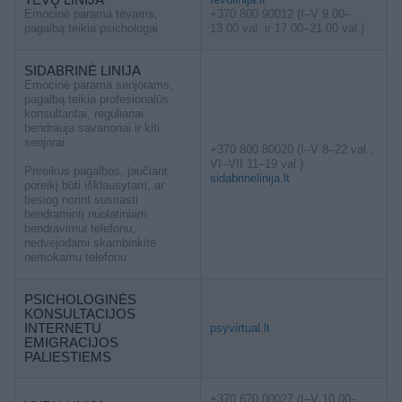
Emocinė parama tėvams,
+370 800 90012 (I–V 9.00–
pagalbą teikia psichologai
13.00 val. ir 17.00–21.00 val.)
SIDABRINĖ LINIJA
Emocinė parama senjorams,
pagalbą teikia profesionalūs
konsultantai, reguliariai
bendrauja savanoriai ir kiti
senjorai
+370 800 80020 (I–V 8–22 val.,
VI–VII 11–19 val.)
Prireikus pagalbos, jaučiant
sidabrinelinija.lt
poreikį būti išklausytam, ar
tiesiog norint susirasti
bendramintį nuolatiniam
bendravimui telefonu,
nedvejodami skambinkite
nemokamu telefonu
PSICHOLOGINĖS
KONSULTACIJOS
INTERNETU
psyvirtual.lt
EMIGRACIJOS
PALIESTIEMS
+370 670 00027 (I–V 10.00–