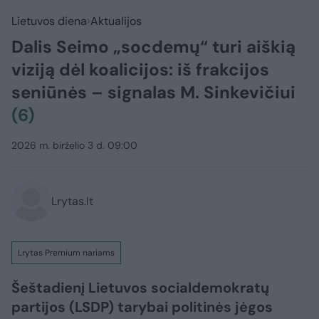
Lietuvos diena
Aktualijos
Dalis Seimo „socdemų“ turi aiškią
viziją dėl koalicijos: iš frakcijos
seniūnės – signalas M. Sinkevičiui
(6)
2026 m. birželio 3 d. 09:00
Lrytas.lt
Lrytas Premium nariams
Šeštadienį Lietuvos socialdemokratų
partijos (LSDP) tarybai politinės jėgos