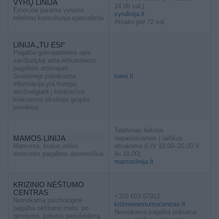
VYRŲ LINIJA
14.00 val.)
Emocinė parama vyrams,
vyrulinija.lt
telefonu konsultuoja specialistai
Atsako per 72 val.
LINIJA „TU ESI“
Pagalba galvojantiems apie
savižudybę arba ieškantiems
pagalbos artimajam
Svetainėje pateikiama
tuesi.lt
informacija yra trumpa,
atsižvelgiant į konkrečius
kiekvienos tikslinės grupės
poreikius
Telefonas laikinai
MAMOS LINIJA
nepasiekiamas į laiškus
Mamoms, kurios ieško
atsakoma (I-IV 10.00–20.00 V
emocinės pagalbos anonimiškai
iki 18.00)
mamoslinija.lt
KRIZINIO NĖŠTUMO
CENTRAS
+370 603 57912
Nemokama psichologinė
krizinionestumocentras.lt
pagalba nėštumo metu, po
Nemokama pagalba teikiama
gimdymo, patyrus persileidimą,