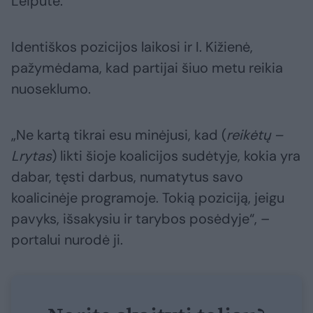
Leiputė.
Identiškos pozicijos laikosi ir I. Kižienė,
pažymėdama, kad partijai šiuo metu reikia
nuoseklumo.
„Ne kartą tikrai esu minėjusi, kad (
reikėtų –
Lrytas
) likti šioje koalicijos sudėtyje, kokia yra
dabar, tęsti darbus, numatytus savo
koalicinėje programoje. Tokią poziciją, jeigu
pavyks, išsakysiu ir tarybos posėdyje“, –
portalui nurodė ji.