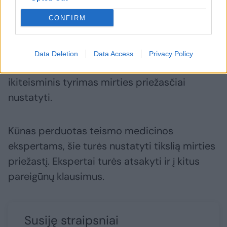
mirusiosios tapatybę. Įtariama, kad tai gali
būti 1999 m. gimusi moteris, tačiau
CONFIRM
oficicialiai tai dar nepatvirtinta.
Data Deletion
Data Access
Privacy Policy
Nusikaltimas kol kas neįtariamas, pradėtas
ikiteisminis tyrimas mirties priežasčiai
nustatyti.
Kūnas perduotas teismo medicinos
ekspertams, šie turės nustatyti tikslią mirties
priežastį. Ekspertai turės atsakyti ir į kitus
pareigūnų klausimus.
Susiję straipsniai