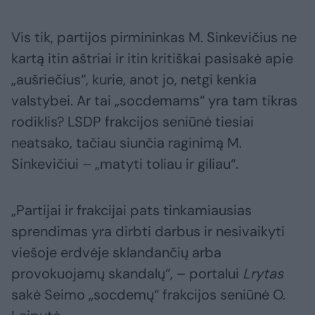
Vis tik, partijos pirmininkas M. Sinkevičius ne
kartą itin aštriai ir itin kritiškai pasisakė apie
„aušriečius“, kurie, anot jo, netgi kenkia
valstybei. Ar tai „socdemams“ yra tam tikras
rodiklis? LSDP frakcijos seniūnė tiesiai
neatsako, tačiau siunčia raginimą M.
Sinkevičiui – „matyti toliau ir giliau“.
„Partijai ir frakcijai pats tinkamiausias
sprendimas yra dirbti darbus ir nesivaikyti
viešoje erdvėje sklandančių arba
provokuojamų skandalų“, – portalui
Lrytas
sakė Seimo „socdemų“ frakcijos seniūnė O.