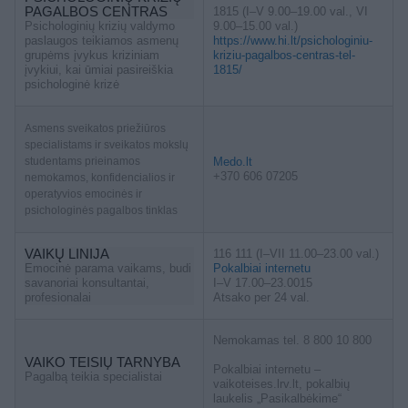
PAGALBOS CENTRAS
1815 (I–V 9.00–19.00 val., VI
Psichologinių krizių valdymo
9.00–15.00 val.)
paslaugos teikiamos asmenų
https://www.hi.lt/psichologiniu-
grupėms įvykus kriziniam
kriziu-pagalbos-centras-tel-
įvykiui, kai ūmiai pasireiškia
1815/
psichologinė krizė
Asmens sveikatos priežiūros
specialistams ir sveikatos mokslų
studentams prieinamos
Medo.lt
+370 606 07205
nemokamos, konfidencialios ir
operatyvios emocinės ir
psichologinės pagalbos tinklas
VAIKŲ LINIJA
116 111 (I–VII 11.00–23.00 val.)
Emocinė parama vaikams, budi
Pokalbiai internetu
savanoriai konsultantai,
I–V 17.00–23.0015
profesionalai
Atsako per 24 val.
Nemokamas tel. 8 800 10 800
VAIKO TEISIŲ TARNYBA
Pokalbiai internetu –
Pagalbą teikia specialistai
vaikoteises.lrv.lt, pokalbių
laukelis „Pasikalbėkime“