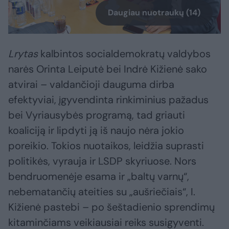
Daugiau nuotraukų (14)
Lrytas
kalbintos socialdemokratų valdybos
narės Orinta Leiputė bei Indrė Kižienė sako
atvirai – valdančioji dauguma dirba
efektyviai, įgyvendinta rinkiminius pažadus
bei Vyriausybės programą, tad griauti
koaliciją ir lipdyti ją iš naujo nėra jokio
poreikio. Tokios nuotaikos, leidžia suprasti
politikės, vyrauja ir LSDP skyriuose. Nors
bendruomenėje esama ir „baltų varnų“,
nebematančių ateities su „aušriečiais“, I.
Kižienė pastebi – po šeštadienio sprendimų
kitaminčiams veikiausiai reiks susigyventi.