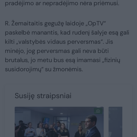
pradėjimo ar nepradėjimo nėra priėmusi.
R. Žemaitaitis gegužę laidoje „OpTV“
paskelbė manantis, kad rudenį šalyje esą gali
kilti „valstybės vidaus perversmas“. Jis
minėjo, jog perversmas gali neva būti
brutalus, jo metu bus esą imamasi „fizinių
susidorojimų“ su žmonėmis.
Susiję straipsniai