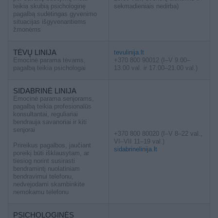
teikia skubią psichologinę
sekmadieniais nedirba)
pagalbą sudėtingas gyvenimo
situacijas išgyvenantiems
žmonėms
TĖVŲ LINIJA
tevulinija.lt
Emocinė parama tėvams,
+370 800 90012 (I–V 9.00–
pagalbą teikia psichologai
13.00 val. ir 17.00–21.00 val.)
SIDABRINĖ LINIJA
Emocinė parama senjorams,
pagalbą teikia profesionalūs
konsultantai, reguliariai
bendrauja savanoriai ir kiti
senjorai
+370 800 80020 (I–V 8–22 val.,
VI–VII 11–19 val.)
Prireikus pagalbos, jaučiant
sidabrinelinija.lt
poreikį būti išklausytam, ar
tiesiog norint susirasti
bendramintį nuolatiniam
bendravimui telefonu,
nedvejodami skambinkite
nemokamu telefonu
PSICHOLOGINĖS