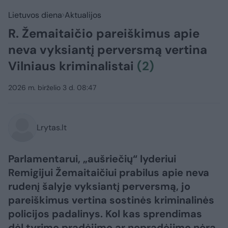
Lietuvos diena
Aktualijos
R. Žemaitaičio pareiškimus apie
neva vyksiantį perversmą vertina
Vilniaus kriminalistai
(2)
2026 m. birželio 3 d. 08:47
Lrytas.lt
Parlamentarui, „aušriečių“ lyderiui
Remigijui Žemaitaičiui prabilus apie neva
rudenį šalyje vyksiantį perversmą, jo
pareiškimus vertina sostinės kriminalinės
policijos padalinys. Kol kas sprendimas
dėl tyrimo pradėjimo ar nepradėjimo nėra