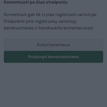
Komentuoti po šiuo straipsniu
Komentuoti gali tik Lrytas registruoti vartotojai.
Prisijunkite prie registruotų vartotojų
bendruomenės ir bendraukite komentaruose!
Rodyti komentarus
Prisijungti komentatoriams