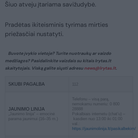
Šiuo atveju įtariama savižudybė.
Pradėtas ikiteisminis tyrimas mirties
priežasčiai nustatyti.
Buvote įvykio vietoje? Turite nuotraukų ar vaizdo
medžiagos? Pasidalinkite vaizdais su kitais lrytas.lt
skaitytojais. Viską galite siųsti adresu
news@lrytas.lt
.
SKUBI PAGALBA
112
Telefonu – visą parą,
nemokamu numeriu: 0 800
JAUNIMO LINIJA
28888
„Jaunimo linija“ – emocinė
Pokalbiais internetu (chat’u) –
parama jaunimui (16–35 m.)
kasdien nuo 13:00 iki 01:00
val.:
https://jaunimolinija.lt/pasikalbekim/