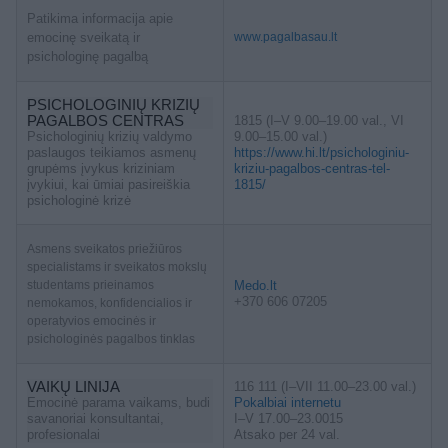
Patikima informacija apie
emocinę sveikatą ir
www.pagalbasau.lt
psichologinę pagalbą
PSICHOLOGINIŲ KRIZIŲ
PAGALBOS CENTRAS
1815 (I–V 9.00–19.00 val., VI
Psichologinių krizių valdymo
9.00–15.00 val.)
paslaugos teikiamos asmenų
https://www.hi.lt/psichologiniu-
grupėms įvykus kriziniam
kriziu-pagalbos-centras-tel-
įvykiui, kai ūmiai pasireiškia
1815/
psichologinė krizė
Asmens sveikatos priežiūros
specialistams ir sveikatos mokslų
studentams prieinamos
Medo.lt
+370 606 07205
nemokamos, konfidencialios ir
operatyvios emocinės ir
psichologinės pagalbos tinklas
VAIKŲ LINIJA
116 111 (I–VII 11.00–23.00 val.)
Emocinė parama vaikams, budi
Pokalbiai internetu
savanoriai konsultantai,
I–V 17.00–23.0015
profesionalai
Atsako per 24 val.