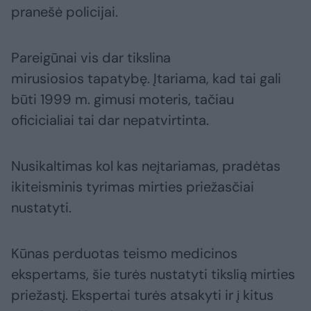
pranešė policijai.
Pareigūnai vis dar tikslina
mirusiosios tapatybę. Įtariama, kad tai gali
būti 1999 m. gimusi moteris, tačiau
oficicialiai tai dar nepatvirtinta.
Nusikaltimas kol kas neįtariamas, pradėtas
ikiteisminis tyrimas mirties priežasčiai
nustatyti.
Kūnas perduotas teismo medicinos
ekspertams, šie turės nustatyti tikslią mirties
priežastį. Ekspertai turės atsakyti ir į kitus