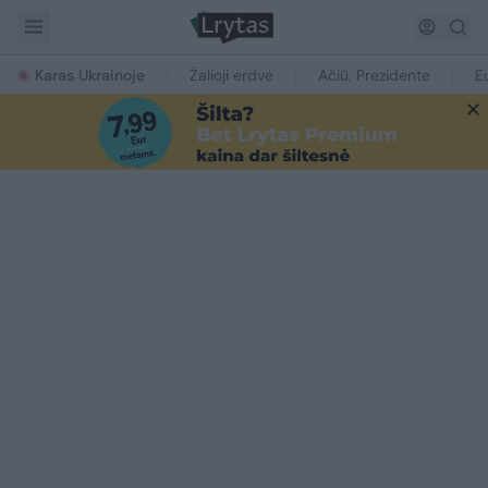
Karas Ukrainoje
Žalioji erdvė
Ačiū, Prezidente
E