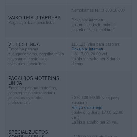
Nemokamas tel. 8 800 10 800
VAIKO TEISIŲ TARNYBA
Pokalbiai internetu –
Pagalbą teikia specialistai
vaikoteises.lrv.lt, pokalbių
laukelis „Pasikalbėkime“
VILTIES LINIJA
116 123 (visą parą kasdien)
Emocinė parama
Pokalbiai internetu
suaugusiesiems, pagalbą teikia
I–V 17.00–20.00 val.
savanoriai ir psichikos
Laiškus atsako per 3 darbo
sveikatos specialistai
dienas
PAGALBOS MOTERIMS
LINIJA
Emocinė parama moterims,
pagalbą teikia savanoriai ir
psichikos sveikatos
+370 800 66366 (visą parą
profesionalai
kasdien)
Rašyti svetainėje
(kiekvieną dieną 17.00–22.00
val.)
Laiškus atsako per 24 val.
SPECIALIZUOTOS
KOMPLEKSINĖS
I-V 8.00-17.00 internetu ir