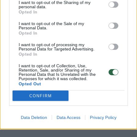
I want to opt-out of the Sharing of my
personal data.
rugpjūčio 7 d. apie 9 val. 10 min. Vilniuje,
Opted In
Sodų g., automobilyje, rastas nenustatytos
I want to opt-out of the Sale of my
tapatybės apie 25 m. amžiaus mirusios
Personal Data.
Opted In
moters kūnas be išorinių smurto požymių.
I want to opt-out of processing my
Personal Data for Targeted Advertising.
Opted In
Lrytas
žiniomis, kūnas rastas
automobilio „Alfa Romeo“ priekinėje
I want to opt-out of Collection, Use,
Retention, Sale, and/or Sharing of my
sėdynėje. Automobilyje nejudančią moterį
Personal Data that Is Unrelated with the
Purposes for which it was collected.
pastebėjo praeiviai.
Opted Out
CONFIRM
Žmonės kilo įtarimas, kad jaunai moteriai
kažkas negerai, todėl jie iškvietė greitosios
Data Deletion
Data Access
Privacy Policy
pagalbos medikus.