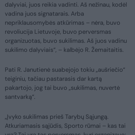
dalyviai, juos reikia vadinti. Aš nežinau, kodėl
vadina juos signatarais. Arba
nepriklausomybės atkūrimas – nėra, buvo
revoliucija Lietuvoje, buvo perversmas
organizuotas, buvo sukilimas. Aš juos vadinu
sukilimo dalyviais“, – kalbėjo R. Žemaitaitis.
Pati R. Janutienė suabejojo tokiu „aušriečio“
teiginiu, tačiau pastarasis dar kartą
pakartojo, jog tai buvo „sukilimas, nuvertė
santvarką“.
„Įvyko sukilimas prieš Tarybų Sąjungą.
Atkuriamasis sąjūdis, Sporto rūmai – kas tai
yra? Tai yra tas perversmas, kurį organizavo: