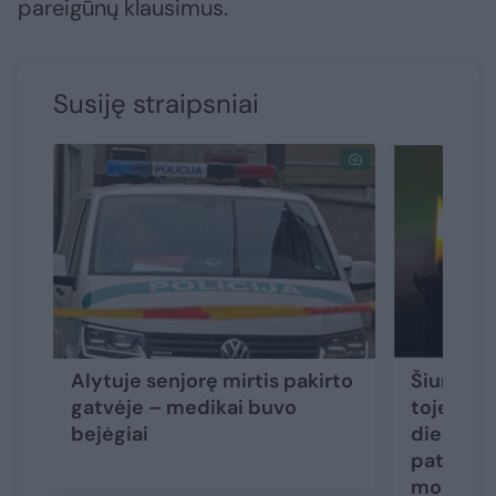
pareigūnų klausimus.
Susiję straipsniai
Alytuje senjorę mirtis pakirto
Šiurpūs 
gatvėje – medikai buvo
toje pači
bejėgiai
dieną ras
paties a
moterys