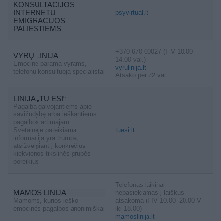
KONSULTACIJOS
INTERNETU
psyvirtual.lt
EMIGRACIJOS
PALIESTIEMS
+370 670 00027 (I–V 10.00–
VYRŲ LINIJA
14.00 val.)
Emocinė parama vyrams,
vyrulinija.lt
telefonu konsultuoja specialistai
Atsako per 72 val.
LINIJA „TU ESI“
Pagalba galvojantiems apie
savižudybę arba ieškantiems
pagalbos artimajam
Svetainėje pateikiama
tuesi.lt
informacija yra trumpa,
atsižvelgiant į konkrečius
kiekvienos tikslinės grupės
poreikius
Telefonas laikinai
MAMOS LINIJA
nepasiekiamas į laiškus
Mamoms, kurios ieško
atsakoma (I-IV 10.00–20.00 V
emocinės pagalbos anonimiškai
iki 18.00)
mamoslinija.lt