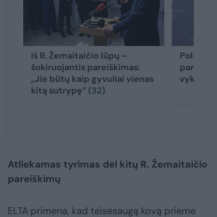
Iš R. Žemaitaičio lūpų –
Policija 
šokiruojantis pareiškimas:
pareiški
„Jie būtų kaip gyvuliai vienas
vyksiant
kitą sutrypę“
(32)
Atliekamas tyrimas dėl kitų R. Žemaitaičio
pareiškimų
ELTA primena, kad teisėsaugą kovą priėmė