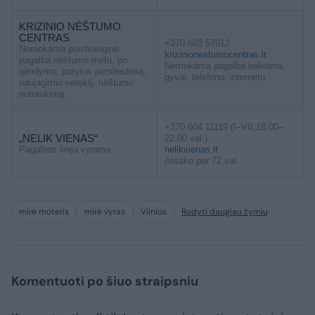
KRIZINIO NĖŠTUMO
CENTRAS
+370 603 57912
Nemokama psichologinė
krizinionestumocentras.lt
pagalba nėštumo metu, po
Nemokama pagalba teikiama
gimdymo, patyrus persileidimą,
gyvai, telefonu, internetu.
naujagimio netektį, nėštumo
nutraukimą.
+370 604 11119 (I–VII,18.00–
„NELIK VIENAS“
22.00 val.)
Pagalbos linija vyrams
nelikvienas.lt
Atsako per 72 val.
mirė moteris
mirė vyras
Vilnius
Rodyti daugiau žymių
Komentuoti po šiuo straipsniu