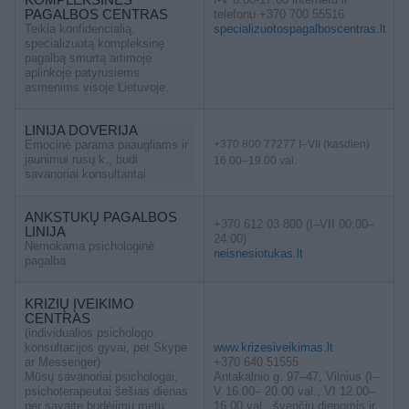
PAGALBOS CENTRAS
telefonu +370 700 55516
Teikia konfidencialią,
specializuotospagalboscentras.lt
specializuotą kompleksinę
pagalbą smurtą artimoje
aplinkoje patyrusiems
asmenims visoje Lietuvoje.
LINIJA DOVERIJA
Emocinė parama paaugliams ir
+370 800 77277 I–VII (kasdien)
jaunimui rusų k., budi
16.00–19.00 val.
savanoriai konsultantai
ANKSTUKŲ PAGALBOS
+370 612 03 800 (I–VII 00:00–
LINIJA
24:00)
Nemokama psichologinė
neisnesiotukas.lt
pagalba
KRIZIŲ ĮVEIKIMO
CENTRAS
(individualios psichologo
konsultacijos gyvai, per Skype
www.krizesiveikimas.lt
ar Messenger)
+370 640 51555
Mūsų savanoriai psichologai,
Antakalnio g. 97–47, Vilnius (I–
psichoterapeutai šešias dienas
V 16.00– 20.00 val., VI 12.00–
per savaitę budėjimų metu
16.00 val., švenčių dienomis ir