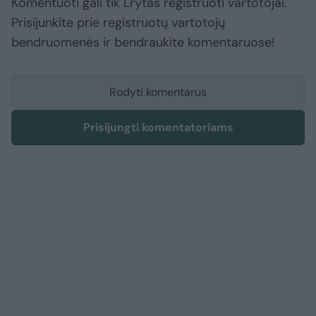
Komentuoti gali tik Lrytas registruoti vartotojai.
Prisijunkite prie registruotų vartotojų
bendruomenės ir bendraukite komentaruose!
Rodyti komentarus
Prisijungti komentatoriams