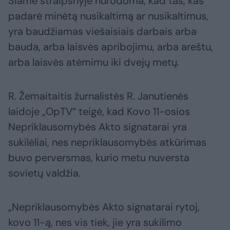
Šiame straipsnyje nurodoma, kad tas, kas
padarė minėtą nusikaltimą ar nusikaltimus,
yra baudžiamas viešaisiais darbais arba
bauda, arba laisvės apribojimu, arba areštu,
arba laisvės atėmimu iki dvejų metų.
R. Žemaitaitis žurnalistės R. Janutienės
laidoje „OpTV“ teigė, kad Kovo 11-osios
Nepriklausomybės Akto signatarai yra
sukilėliai, nes nepriklausomybės atkūrimas
buvo perversmas, kurio metu nuversta
sovietų valdžia.
„Nepriklausomybės Akto signatarai rytoj,
kovo 11-ą, nes vis tiek, jie yra sukilimo