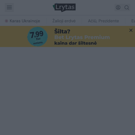
Karas Ukrainoje
Žalioji erdvė
Ačiū, Prezidente
E