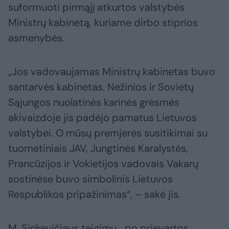
suformuoti pirmąjį atkurtos valstybės
Ministrų kabinetą, kuriame dirbo stiprios
asmenybės.
„Jos vadovaujamas Ministrų kabinetas buvo
santarvės kabinetas. Nežinios ir Sovietų
Sąjungos nuolatinės karinės grėsmės
akivaizdoje jis padėjo pamatus Lietuvos
valstybei. O mūsų premjerės susitikimai su
tuometiniais JAV, Jungtinės Karalystės,
Prancūzijos ir Vokietijos vadovais Vakarų
sostinėse buvo simbolinis Lietuvos
Respublikos pripažinimas“, – sakė jis.
M. Sinkevičiaus teigimu, „po prievartos