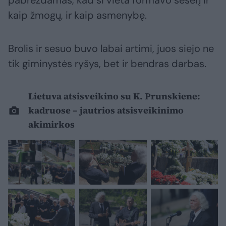
pabrėždamas, kad ši vieta formavo seserį ir
kaip žmogų, ir kaip asmenybę.
Brolis ir sesuo buvo labai artimi, juos siejo ne
tik giminystės ryšys, bet ir bendras darbas.
Lietuva atsisveikino su K. Prunskiene:
kadruose – jautrios atsisveikinimo
akimirkos