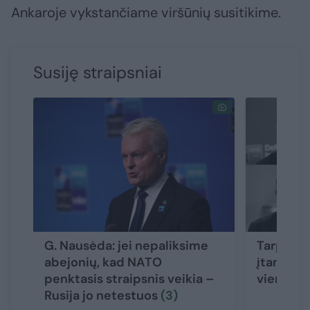
Ankaroje vykstančiame viršūnių susitikime.
Susiję straipsniai
G. Nausėda: jei nepaliksime
Tarp pas
abejonių, kad NATO
įtampa: V
penktasis straipsnis veikia –
vieno si
Rusija jo netestuos
(3)