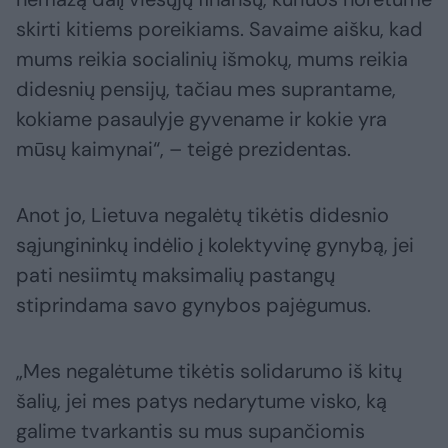
skirti kitiems poreikiams. Savaime aišku, kad
mums reikia socialinių išmokų, mums reikia
didesnių pensijų, tačiau mes suprantame,
kokiame pasaulyje gyvename ir kokie yra
mūsų kaimynai“, – teigė prezidentas.
Anot jo, Lietuva negalėtų tikėtis didesnio
sąjungininkų indėlio į kolektyvinę gynybą, jei
pati nesiimtų maksimalių pastangų
stiprindama savo gynybos pajėgumus.
„Mes negalėtume tikėtis solidarumo iš kitų
šalių, jei mes patys nedarytume visko, ką
galime tvarkantis su mus supančiomis