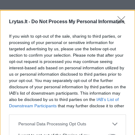
K. D. Prunskienei surengtos valstybinės
laidotuvės. Su velione atsisveikinti buvo
Lrytas.lt -
Do Not Process My Personal Information
galima Vilniaus Šv. Jonų bažnyčioje.
Jos
If you wish to opt-out of the sale, sharing to third parties, or
šermenyse trečiadienį pasirodė ir šalies
processing of your personal or sensitive information for
vadovai – Seimo pirmininkas, premjeras ir
targeted advertising by us, please use the below opt-out
section to confirm your selection. Please note that after your
ministrai. Prezidentas Gitanas Nausėda
opt-out request is processed you may continue seeing
neatvyko, nes dirba nuotoliu iš Madeiros.
interest-based ads based on personal information utilized by
Atiduoti pagarbą savo buvusiai vadovei
us or personal information disclosed to third parties prior to
your opt-out. You may separately opt-out of the further
atėjo ir buvę politikės Ministrų kabineto
disclosure of your personal information by third parties on the
nariai.
IAB’s list of downstream participants. This information may
also be disclosed by us to third parties on the
IAB’s List of
Downstream Participants
that may further disclose it to other
Velionės brolis Rimantas Stankevičius
third parties.
pasakojo, kad Šv. Jonų bažnyčia
Personal Data Processing Opt Outs
atsisveikinimo ceremonijai pasirinkta