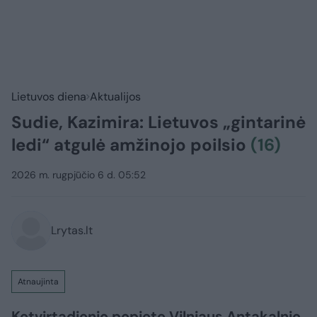
Lietuvos diena
Aktualijos
Sudie, Kazimira: Lietuvos „gintarinė
ledi“ atgulė amžinojo poilsio
(16)
2026 m. rugpjūčio 6 d. 05:52
Lrytas.lt
Atnaujinta
Ketvirtadienio popietę Vilniaus Antakalnio