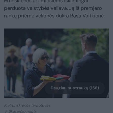
Prunskienės artimiesiems iškilmingai
perduota valstybės vėliava. Ją iš premjero
rankų priėmė velionės dukra Rasa Vaitkienė.
Daugiau nuotraukų (156)
K. Prunskienės laidotuvės
V. Skaraičio nuotr.