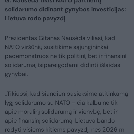
G. Nausėda tikisi NATO partnerių
solidarumo didinant gynybos investicijas:
Lietuva rodo pavyzdį
Prezidentas Gitanas Nausėda viliasi, kad
NATO viršūnių susitikime sąjungininkai
pademonstruos ne tik politinį, bet ir finansinį
solidarumą, įsipareigodami didinti išlaidas
gynybai.
„Tikiuosi, kad šiandien pasieksime atitinkamą
lygį solidarumo su NATO – čia kalbu ne tik
apie moralinį solidarumą ir vienybę, bet ir
apie finansinį solidarumą. Lietuva bando
rodyti visiems kitiems pavyzdį, nes 2026 m.