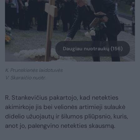
Daugiau nuotraukų (156)
K. Prunskienės laidotuvės
V. Skaraičio nuotr.
R. Stankevičius pakartojo, kad netekties
akimirkoje jis bei velionės artimieji sulaukė
didelio užuojautų ir šilumos pliūpsnio, kuris,
anot jo, palengvino netekties skausmą.