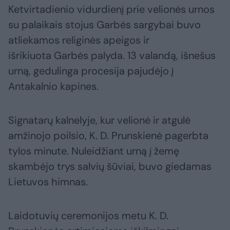
Ketvirtadienio vidurdienį prie velionės urnos
su palaikais stojus Garbės sargybai buvo
atliekamos religinės apeigos ir
išrikiuota Garbės palyda. 13 valandą, išnešus
urną, gedulinga procesija pajudėjo į
Antakalnio kapines.
Signatarų kalnelyje, kur velionė ir atgulė
amžinojo poilsio, K. D. Prunskienė pagerbta
tylos minute. Nuleidžiant urną į žemę
skambėjo trys salvių šūviai, buvo giedamas
Lietuvos himnas.
Laidotuvių ceremonijos metu K. D.