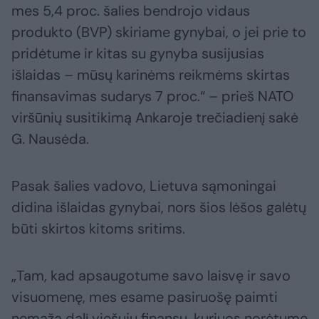
mes 5,4 proc. šalies bendrojo vidaus
produkto (BVP) skiriame gynybai, o jei prie to
pridėtume ir kitas su gynyba susijusias
išlaidas – mūsų karinėms reikmėms skirtas
finansavimas sudarys 7 proc.“ – prieš NATO
viršūnių susitikimą Ankaroje trečiadienį sakė
G. Nausėda.
Pasak šalies vadovo, Lietuva sąmoningai
didina išlaidas gynybai, nors šios lėšos galėtų
būti skirtos kitoms sritims.
„Tam, kad apsaugotume savo laisvę ir savo
visuomenę, mes esame pasiruošę paimti
nemažą dalį viešųjų finansų, kuriuos norėtume