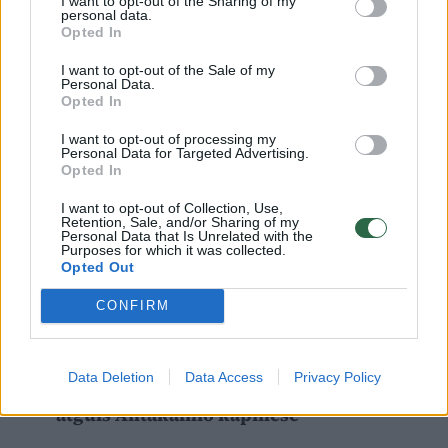
I want to opt-out of the Sharing of my
neatsitiktinai
– netoliese, už kelių šimtų
personal data.
Opted In
metrų, yra pirmieji jų šeimos namai Vilniuje, o
I want to opt-out of the Sale of my
greta esančiame Vilniaus universitete K. D.
Personal Data.
Opted In
Prunskienė studijavo, o vėliau ir pati dėstė
studentams.
I want to opt-out of processing my
Personal Data for Targeted Advertising.
Opted In
Prie lūkuriuojančių žurnalistų R. Stankevičius
I want to opt-out of Collection, Use,
Retention, Sale, and/or Sharing of my
trumpai sutiko stabtelti ir ketvirtadienį. Jis
Personal Data that Is Unrelated with the
Purposes for which it was collected.
dėkojo visiems, gražiu žodžiu minintiems jo
Opted Out
velionę seserį.
CONFIRM
Pamatykite atsisveikinimo su K.
Data Deletion
Data Access
Privacy Policy
Prunskiene akimirkas: amžinojo poilsio ji
atguls Antakalnio kapinėse