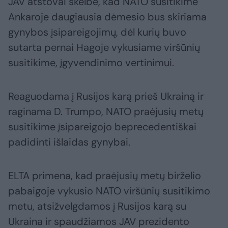
JAV atstovai skelbė, kad NATO susitikime
Ankaroje daugiausia dėmesio bus skiriama
gynybos įsipareigojimų, dėl kurių buvo
sutarta pernai Hagoje vykusiame viršūnių
susitikime, įgyvendinimo vertinimui.
Reaguodama į Rusijos karą prieš Ukrainą ir
raginama D. Trumpo, NATO praėjusių metų
susitikime įsipareigojo beprecedentiškai
padidinti išlaidas gynybai.
ELTA primena, kad praėjusių metų birželio
pabaigoje vykusio NATO viršūnių susitikimo
metu, atsižvelgdamos į Rusijos karą su
Ukraina ir spaudžiamos JAV prezidento