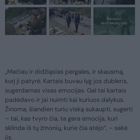
„Mačiau ir didžiąsias pergales, ir skausmą,
kurį ji patyrė. Kartais buvau lyg jos dubleris,
sugerdamas visas emocijas. Gal tai kartais
padėdavo ir jai nuimti kai kuriuos dalykus.
Žinoma, šiandien turiu viską sukaupti, sugerti
– tai, kas tvyro čia, ta gera emocija, kuri
sklinda iš tų žmonių, kurie čia atėjo“, – sakė
jis.