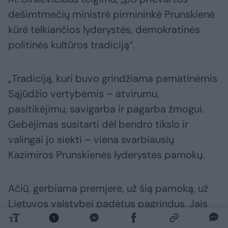
dešimtmečių ministrė pirmininkė Prunskienė
kūrė telkiančios lyderystės, demokratinės
politinės kultūros tradiciją“.
„Tradiciją, kuri buvo grindžiama pamatinėmis
Sąjūdžio vertybėmis – atvirumu,
pasitikėjimu, savigarba ir pagarba žmogui.
Gebėjimas susitarti dėl bendro tikslo ir
valingai jo siekti – viena svarbiausių
Kazimiros Prunskienės lyderystės pamokų.
Ačiū, gerbiama premjere, už šią pamoką, už
Lietuvos valstybei padėtus pagrindus. Jais
remiamės šiandien, jais remsis ir būsimos