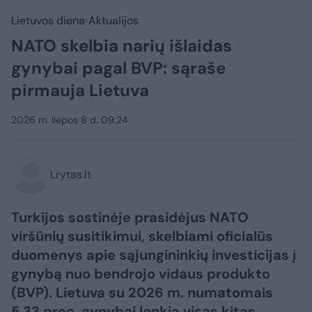
Lietuvos diena
Aktualijos
NATO skelbia narių išlaidas
gynybai pagal BVP: sąraše
pirmauja Lietuva
2026 m. liepos 8 d. 09:24
Lrytas.lt
Turkijos sostinėje prasidėjus NATO
viršūnių susitikimui, skelbiami oficialūs
duomenys apie sąjungininkių investicijas į
gynybą nuo bendrojo vidaus produkto
(BVP). Lietuva su 2026 m. numatomais
5,33 proc. gynybai lenkia visas kitas