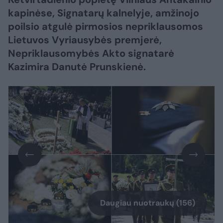
kapinėse, Signatarų kalnelyje, amžinojo
poilsio atgulė pirmosios nepriklausomos
Lietuvos Vyriausybės premjerė,
Nepriklausomybės Akto signatarė
Kazimira Danutė Prunskienė.
Daugiau nuotraukų (156)