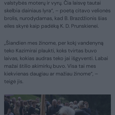
valstybės moterų ir vyrų. Čia laisvę tautai
skelbia dainiaus lyra“, – poetą citavo velionės
brolis, nurodydamas, kad B. Brazdžionis šias
eiles skyrė kaip padėką K. D. Prunskienei.
„Šiandien mes žinome, per kokį vandenyną
teko Kazimirai plaukti, koks tvirtas buvo
laivas, kokias audras teko jai išgyventi. Labai
mažai štilio akimirkų buvo. Visa tai mes
kiekvienas daugiau ar mažiau žinome“, –
teigė jis.