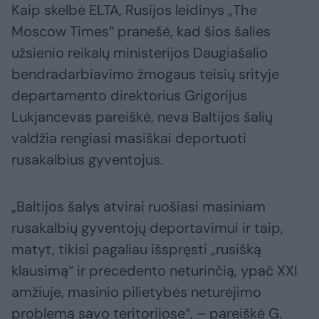
Kaip skelbė ELTA, Rusijos leidinys „The
Moscow Times“ pranešė, kad šios šalies
užsienio reikalų ministerijos Daugiašalio
bendradarbiavimo žmogaus teisių srityje
departamento direktorius Grigorijus
Lukjancevas pareiškė, neva Baltijos šalių
valdžia rengiasi masiškai deportuoti
rusakalbius gyventojus.
„Baltijos šalys atvirai ruošiasi masiniam
rusakalbių gyventojų deportavimui ir taip,
matyt, tikisi pagaliau išspręsti „rusišką
klausimą“ ir precedento neturinčią, ypač XXI
amžiuje, masinio pilietybės neturėjimo
problemą savo teritorijose“, – pareiškė G.