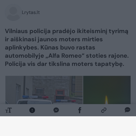
Lrytas.lt
Vilniaus policija pradėjo ikiteisminį tyrimą
ir aiškinasi jaunos moters mirties
aplinkybes. Kūnas buvo rastas
automobilyje „Alfa Romeo“ stoties rajone.
Policija vis dar tikslina moters tapatybę.