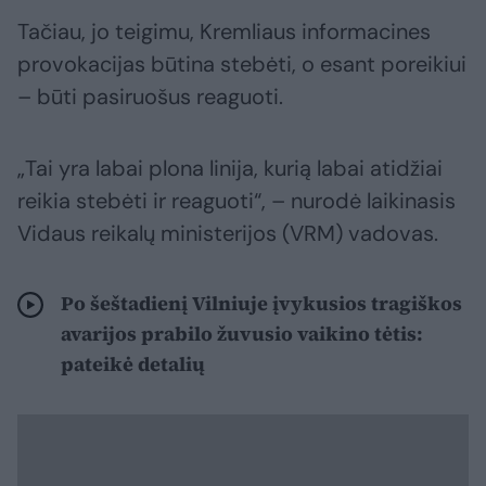
Tačiau, jo teigimu, Kremliaus informacines
provokacijas būtina stebėti, o esant poreikiui
– būti pasiruošus reaguoti.
„Tai yra labai plona linija, kurią labai atidžiai
reikia stebėti ir reaguoti“, – nurodė laikinasis
Vidaus reikalų ministerijos (VRM) vadovas.
Po šeštadienį Vilniuje įvykusios tragiškos
avarijos prabilo žuvusio vaikino tėtis:
pateikė detalių