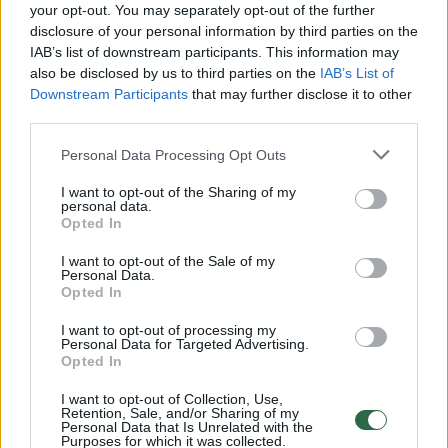
your opt-out. You may separately opt-out of the further
Susiję straipsniai
disclosure of your personal information by third parties on the
IAB’s list of downstream participants. This information may
also be disclosed by us to third parties on the
IAB’s List of
Downstream Participants
that may further disclose it to other
third parties.
Personal Data Processing Opt Outs
I want to opt-out of the Sharing of my
→
personal data.
Opted In
I want to opt-out of the Sale of my
Įtempto susitikimo fone –
Vyriausy
Personal Data.
Opted In
svarbūs tikslai Lietuvai ir V.
Baltarusi
Zelenskiui
(1)
Opozicija
I want to opt-out of processing my
„socdem
Personal Data for Targeted Advertising.
Opted In
I want to opt-out of Collection, Use,
Retention, Sale, and/or Sharing of my
Personal Data that Is Unrelated with the
Purposes for which it was collected.