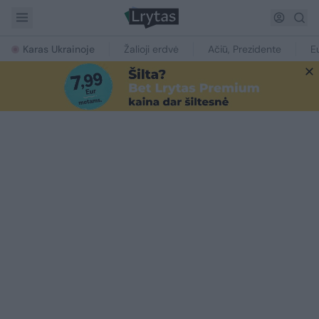
Karas Ukrainoje
Žalioji erdvė
Ačiū, Prezidente
E