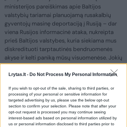
ministerijos pareiškimas apie Baltijos
valstybių tariamai planuojamą rusakalbių
gyventojų masinę deportaciją į Rusiją – dar
viena Rusijos informacinė ataka, nukreipta
prieš Baltijos valstybes, kuria siekiama mus
diskredituoti tarptautinės bendruomenės
akyse ir kelti paniką mūsų visuomenėse. Jokių
„masinių deportacijų“, juolab – tautiniu ar
kalbiniu pagrindu, Lietuva niekuomet
Lrytas.lt -
Do Not Process My Personal Information
neplanavo ir neplanuoja. Lietuva laikosi savo
If you wish to opt-out of the sale, sharing to third parties, or
tarptautinių įsipareigojimų, gerbia žmogaus
processing of your personal or sensitive information for
teises ir laisves“, – Eltai siųstame atsakyme
targeted advertising by us, please use the below opt-out
section to confirm your selection. Please note that after your
teigė URM.
opt-out request is processed you may continue seeing
interest-based ads based on personal information utilized by
us or personal information disclosed to third parties prior to