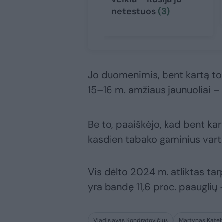
netestuos
(3)
Jo duomenimis, bent kartą to
15–16 m. amžiaus jaunuoliai – 
Be to, paaiškėjo, kad bent ka
kasdien tabako gaminius varto
Vis dėlto 2024 m. atliktas ta
yra bandę 11,6 proc. paauglių
Vladislavas Kondratovičius
Martynas Kate