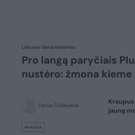
Lietuvos diena
Nelaimės
Pro langą paryčiais Plu
nustėro: žmona kieme 
Kraupus 
Darius Čiužauskas
jauną mo
Atnaujinta