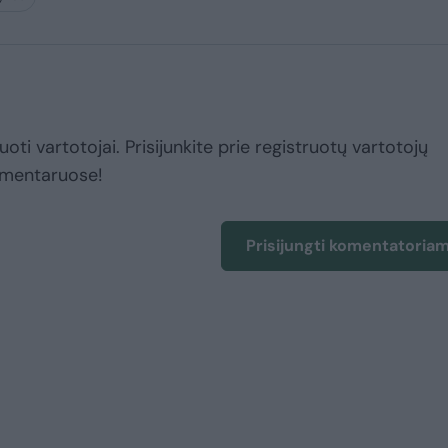
uoti vartotojai. Prisijunkite prie registruotų vartotojų
omentaruose!
Prisijungti komentatoria