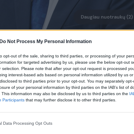
Daugiau nuotraukų (2)
ja patekimą į mokyklą bet kokių asmenų, ypač jei
Do Not Process My Personal Information
d yra veiksmingos, bet reikia suprasti, kad yra ribot
to opt-out of the sale, sharing to third parties, or processing of your per
ti į tai, kas yra daroma (…), priemonė tokia (yra –
formation for targeted advertising by us, please use the below opt-out s
yriausybėje žurnalistams teigė laikinasis ministras
r selection. Please note that after your opt-out request is processed y
eing interest-based ads based on personal information utilized by us or
disclosed to third parties prior to your opt-out. You may separately opt-
aus reikalų ministras Martynas Katelynas antradien
losure of your personal information by third parties on the IAB’s list of
. This information may also be disclosed by us to third parties on the
IA
ia narkotikų problema ugdymo įstaigose, reikėtų
Participants
that may further disclose it to other third parties.
mokyklų.
l Data Processing Opt Outs
likto alkoholio ir kitų psichoaktyviųjų medžiagų