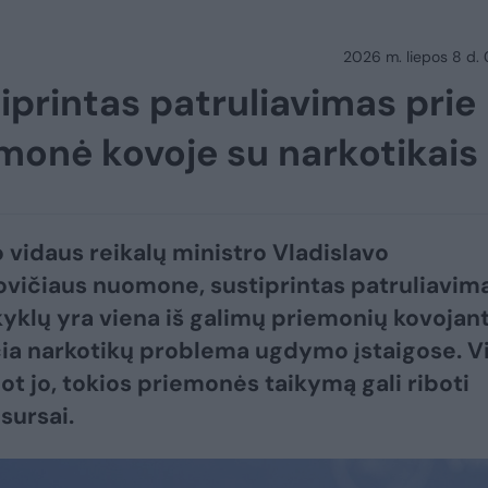
2026 m. liepos 8 d.
iprintas patruliavimas prie
monė kovoje su narkotikais
o vidaus reikalų ministro Vladislavo
vičiaus nuomone, sustiprintas patruliavim
yklų yra viena iš galimų priemonių kovojant
ia narkotikų problema ugdymo įstaigose. V
not jo, tokios priemonės taikymą gali riboti
sursai.