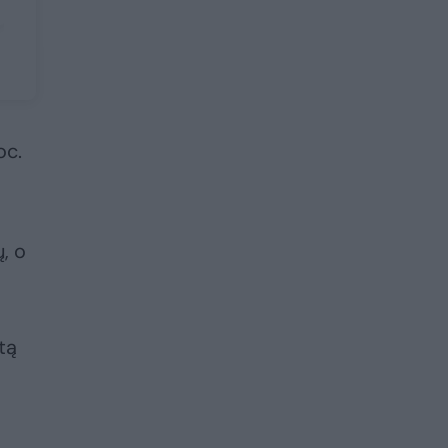
oc.
, o
tą