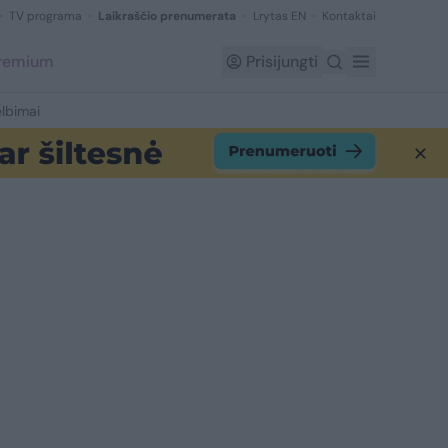
TV programa
Laikraščio prenumerata
Lrytas EN
Kontaktai
Premium
Prisijungti
lbimai