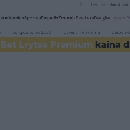
Orai
Lrytas.tv
Horoskopai
iena
Verslas
Sportas
Pasaulis
Žmonės
Sveikata
Daugiau
Lrytas 
e
Europos burės 2026
Gyvenu, ne skrolinu
Darbo ske