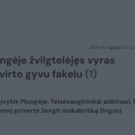
2026 m. rugpjūčio 7 d.
ngėje žvilgtelėjęs vyras
virto gyvu fakelu
(1)
įvykis Plungėje. Teisėsaugininkai aiškinasi, 
terį privertė žengti makabrišką žingsnį.