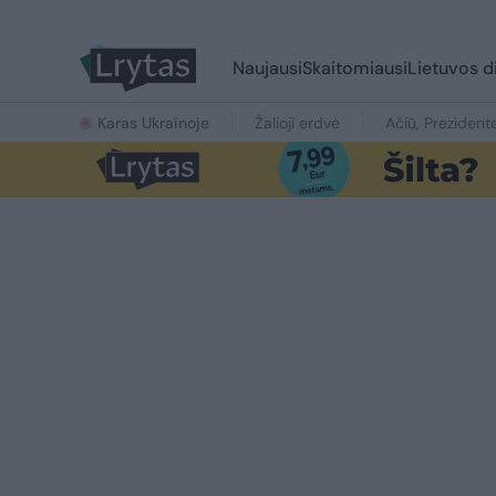
Naujausi
Skaitomiausi
Lietuvos d
Karas Ukrainoje
Žalioji erdvė
Ačiū, Prezident