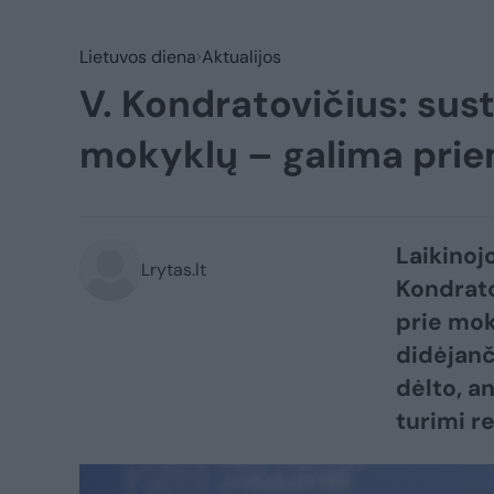
Lietuvos diena
Aktualijos
V. Kondratovičius: sust
mokyklų – galima prie
Laikinoj
Lrytas.lt
Kondrato
prie mok
didėjanč
dėlto, a
turimi re