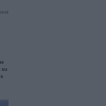
 09:58
as
 su
is