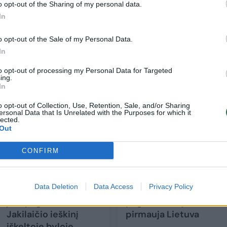
ų bei migdomųjų vaistų vartojimas, neturint
o opt-out of the Sharing of my personal data.
staruoju metu yra itin opi problema tarp Lietuvo
In
o opt-out of the Sale of my Personal Data.
In
to opt-out of processing my Personal Data for Targeted
ing.
In
o opt-out of Collection, Use, Retention, Sale, and/or Sharing
ersonal Data that Is Unrelated with the Purposes for which it
lected.
Out
CONFIRM
R. Žemaitaitis
NATO skelbia narių
Data Deletion
Data Access
Privacy Policy
privalės dalyvauti
išlaidas gynybai
jam pagal E.
pagal BVP: sąraše
Jakilaičio ieškinį
pirmauja Lietuva
iškeltoje byloje