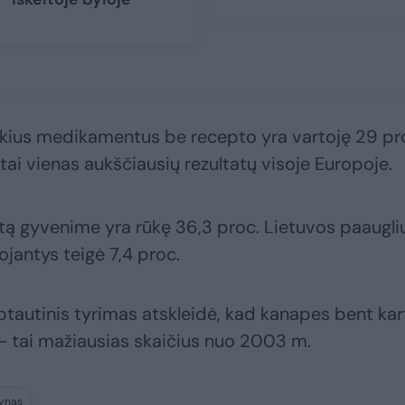
kius medikamentus be recepto yra vartoję 29 pr
tai vienas aukščiausių rezultatų visoje Europoje.
rtą gyvenime yra rūkę 36,3 proc. Lietuvos paauglių
jantys teigė 7,4 proc.
rptautinis tyrimas atskleidė, kad kanapes bent kar
 – tai mažiausias skaičius nuo 2003 m.
lynas