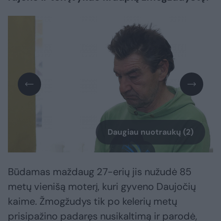
Daugiau nuotraukų (2)
Būdamas maždaug 27-erių jis nužudė 85
metų vienišą moterį, kuri gyveno Daujočių
kaime. Žmogžudys tik po kelerių metų
prisipažino padaręs nusikaltimą ir parodė,