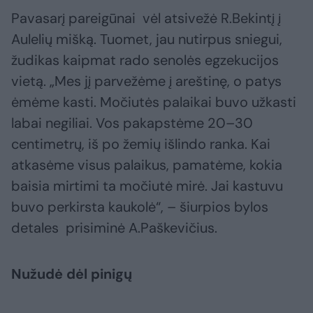
Pavasarį pareigūnai vėl atsivežė R.Bekintį į
Aulelių mišką. Tuomet, jau nutirpus sniegui,
žudikas kaipmat rado senolės egzekucijos
vietą. „Mes jį parvežėme į areštinę, o patys
ėmėme kasti. Močiutės palaikai buvo užkasti
labai negiliai. Vos pakapstėme 20–30
centimetrų, iš po žemių išlindo ranka. Kai
atkasėme visus palaikus, pamatėme, kokia
baisia mirtimi ta močiutė mirė. Jai kastuvu
buvo perkirsta kaukolė“, – šiurpios bylos
detales prisiminė A.Paškevičius.
Nužudė dėl pinigų