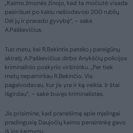
„Kaimo žmonės žinojo, kad ta močiutė visada
pasirišusi po kaklu nešiodavosi 200 rublių.
Dėl jų ir prarado gyvybę“, – sakė
A.Paškevičius.
Tuo metu, kai R.Bekintis pateko į pareigūnų
akiratį, A.Paškevičius dirbo Anykščių policijos
kriminalinio poskyrio viršininku. „Per tiek
metų nepamiršau R.Bekinčio. Vis
pagalvodavau, kur jis yra ir ką veikia. Ir štai
išgirdau“, – sakė buvęs kriminalistas.
Jis prisiminė, kad pranešimą apie mįslingai
pradingusią Daujočių kaimo pensininkę gavo
iš jos kaimynų.