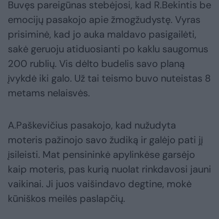
Buvęs pareigūnas stebėjosi, kad R.Bekintis be
emocijų pasakojo apie žmogžudystę. Vyras
prisiminė, kad jo auka maldavo pasigailėti,
sakė geruoju atiduosianti po kaklu saugomus
200 rublių. Vis dėlto budelis savo planą
įvykdė iki galo. Už tai teismo buvo nuteistas 8
metams nelaisvės.
A.Paškevičius pasakojo, kad nužudyta
moteris pažinojo savo žudiką ir galėjo pati jį
įsileisti. Mat pensininkė apylinkėse garsėjo
kaip moteris, pas kurią nuolat rinkdavosi jauni
vaikinai. Ji juos vaišindavo degtine, mokė
kūniškos meilės paslapčių.