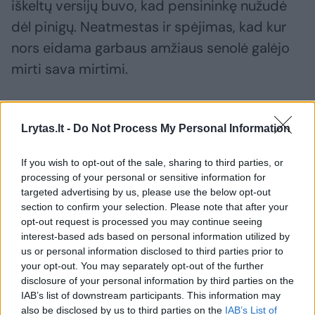
iškeltų versijų buvo, kad pensininkę nužudė
dėl pinigų. Neatmestas ir spėjimas, kad kur
nors eidama garbaus amžiaus senolė galėjo
mirti sava mirtimi.
Kalėjimo „dūchas“ parodė aukos kapą
Lrytas.lt -
Do Not Process My Personal Information
Praėjus trejiems ar ketveriems metams po
If you wish to opt-out of the sale, sharing to third parties, or
processing of your personal or sensitive information for
pensininkės dingimo ėmė aiškėti, kad ji tikrai
targeted advertising by us, please use the below opt-out
galėjo būti nužudyta. Kad užmušė senutę,
section to confirm your selection. Please note that after your
opt-out request is processed you may continue seeing
prasitarė pataisos namuose bausmę už
interest-based ads based on personal information utilized by
vagystę atliekantis Aulelių kaimo gyventojas
us or personal information disclosed to third parties prior to
R.Bekintis.
your opt-out. You may separately opt-out of the further
disclosure of your personal information by third parties on the
IAB’s list of downstream participants. This information may
also be disclosed by us to third parties on the
IAB’s List of
Tuo metu jis buvo nuteistas trejiems metams