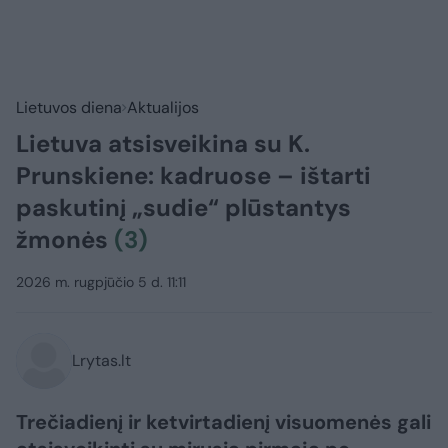
Lietuvos diena
Aktualijos
Lietuva atsisveikina su K.
Prunskiene: kadruose – ištarti
paskutinį „sudie“ plūstantys
žmonės
(3)
2026 m. rugpjūčio 5 d. 11:11
Lrytas.lt
Trečiadienį ir ketvirtadienį visuomenės gali