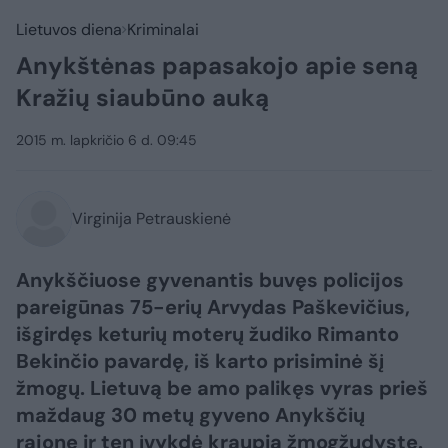
Lietuvos diena
Kriminalai
Anykštėnas papasakojo apie seną
Kražių siaubūno auką
2015 m. lapkričio 6 d. 09:45
Virginija Petrauskienė
Anykščiuose gyvenantis buvęs policijos
pareigūnas 75-erių Arvydas Paškevičius,
išgirdęs keturių moterų žudiko Rimanto
Bekinčio pavardę, iš karto prisiminė šį
žmogų. Lietuvą be amo palikęs vyras prieš
maždaug 30 metų gyveno Anykščių
rajone ir ten įvykdė kraupią žmogžudystę.