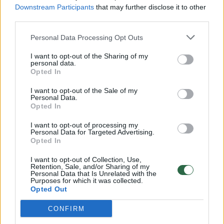
Downstream Participants
that may further disclose it to other
nelaisvės už tai, kad iš vieno žmogaus pavogė
third parties.
naminių rūkytų mėsos gaminių: kumpių,
Personal Data Processing Opt Outs
skilandžių.
I want to opt-out of the Sharing of my
personal data.
Opted In
„Kai iš Vilniuje esančių pataisos namų
gavome informaciją apie R.Bekinčio
I want to opt-out of the Sale of my
Personal Data.
užuominą, iš karto prisiminėme paslaptingai
Opted In
dingusią Daujočių kaimo močiutę. Aš tada
I want to opt-out of processing my
Personal Data for Targeted Advertising.
nuvažiavau į tą koloniją pas R.Bekintį.
Opted In
Pasikalbėjau su juo. Jis pasakė: „Atsivežkite
I want to opt-out of Collection, Use,
mane į Anykščius, tada pasikalbėsime,
Retention, Sale, and/or Sharing of my
Personal Data that Is Unrelated with the
parodysiu, kur ji guli“, – pasakojo
Purposes for which it was collected.
Opted Out
A.Paškevičius.
CONFIRM