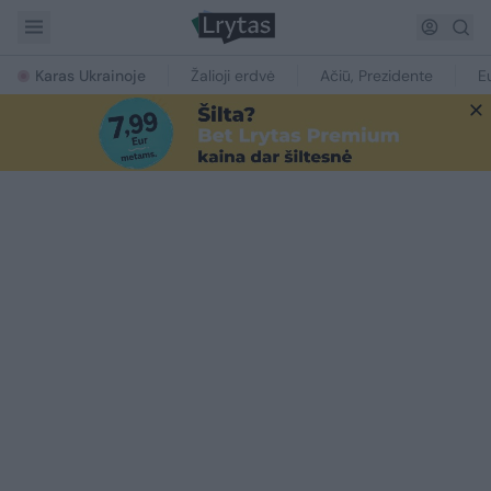
Karas Ukrainoje
Žalioji erdvė
Ačiū, Prezidente
E