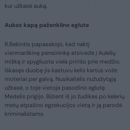
kur užkasė auką.
Aukos kapą paženklino eglute
R.Bekintis papasakojo, kad naktį
vienmarškinę pensininkę atsivedė į Aulelių
mišką ir spygliuota viela pririšo prie medžio.
Iškasęs duobę jis kastuvu kelis kartus vožė
moteriai per galvą. Nusikaltėlis nužudytąją
užkasė, o toje vietoje pasodino eglutę.
Medelis prigijo. Būtent iš jo žudikas po kelerių
metų atpažino egzekucijos vietą ir ją parodė
kriminalistams.