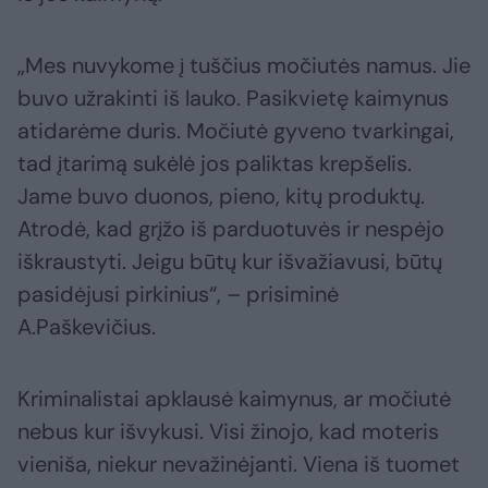
„Mes nuvykome į tuščius močiutės namus. Jie
buvo užrakinti iš lauko. Pasikvietę kaimynus
atidarėme duris. Močiutė gyveno tvarkingai,
tad įtarimą sukėlė jos paliktas krepšelis.
Jame buvo duonos, pieno, kitų produktų.
Atrodė, kad grįžo iš parduotuvės ir nespėjo
iškraustyti. Jeigu būtų kur išvažiavusi, būtų
pasidėjusi pirkinius“, – prisiminė
A.Paškevičius.
Kriminalistai apklausė kaimynus, ar močiutė
nebus kur išvykusi. Visi žinojo, kad moteris
vieniša, niekur nevažinėjanti. Viena iš tuomet