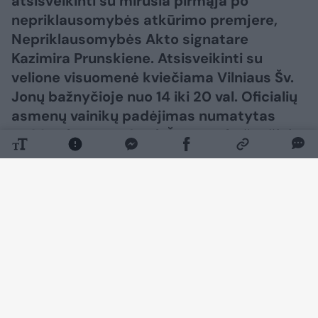
atsisveikinti su mirusia pirmąja po
nepriklausomybės atkūrimo premjere,
Nepriklausomybės Akto signatare
Kazimira Prunskiene. Atsisveikinti su
velione visuomenė kviečiama Vilniaus Šv.
Jonų bažnyčioje nuo 14 iki 20 val. Oficialių
asmenų vainikų padėjimas numatytas
14.30 val., o nuo 18 val. Šv. Jonų bažnyčioje
už K. Prunskienę bus aukojamos Šv. Mišios.
Atsisveikinimas bus tęsiamas ir
ketvirtadienį nuo pat ryto. Vidurdienį prie
velionės urnos su palaikais stos Garbės
sargyba, po kurios bus atliekamos
religinės apeigos ir išrikiuojama Garbės
palyda. Amžinojo poilsio pirmoji Lietuvos
premjerė atguls Signatarų kalnelyje. Prie
kapavietės bus sakomos atsisveikinimo